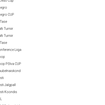
lcedo Cup
legro
legro CUP
-Tase
lti Turniir
lti Turniir
-Tase
nference Liiga
oop
oop Põlva CUP
uubelnaiskond
sti
sti Jalgpall
sti Koondis
JL