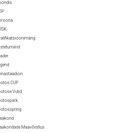
oondis
OP
oroona
ÜSK
alifikatsioonimäng
steturniirid
ader
egend
nnastaadion
ootos CUP
otose Vutid
ootospark
ootosspring
aakond
aakondade Maavõistlus