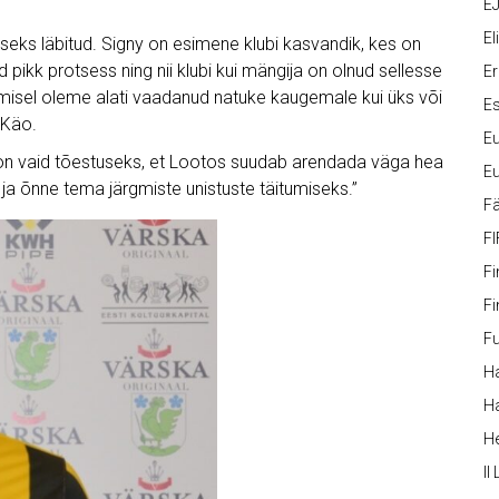
EJ
Eli
aseks läbitud. Signy on esimene klubi kasvandik, kes on
pikk protsess ning nii klubi kui mängija on olnud sellesse
Er
simisel oleme alati vaadanud natuke kaugemale kui üks või
Es
 Käo.
Eu
i on vaid tõestuseks, et Lootos suudab arendada väga hea
Eu
ja õnne tema järgmiste unistuste täitumiseks.”
Fä
FI
Fi
Fi
Fu
Ha
Ha
H
II