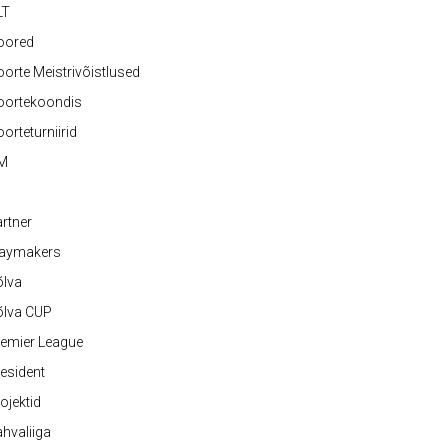
LT
oored
orte Meistrivõistlused
oortekoondis
orteturniirid
M
rtner
laymakers
õlva
õlva CUP
emier League
esident
ojektid
hvaliiga