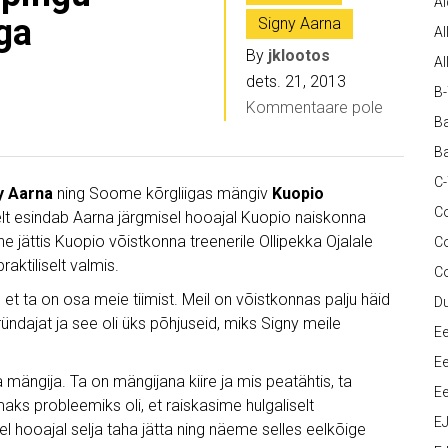
A
ga
Signy Aarna
Al
By
jklootos
Al
dets. 21, 2013
B
Kommentaare pole
Ba
Ba
C
y Aarna
ning Soome kõrgliigas mängiv
Kuopio
Co
selt esindab Aarna järgmisel hooajal Kuopio naiskonna
jättis Kuopio võistkonna treenerile Ollipekka Ojalale
C
aktiliselt valmis.
C
 et ta on osa meie tiimist. Meil on võistkonnas palju häid
D
 ründajat ja see oli üks põhjuseid, miks Signy meile
Ee
Ee
ängija. Ta on mängijana kiire ja mis peatähtis, ta
Ee
ks probleemiks oli, et raiskasime hulgaliselt
E
 hooajal selja taha jätta ning näeme selles eelkõige