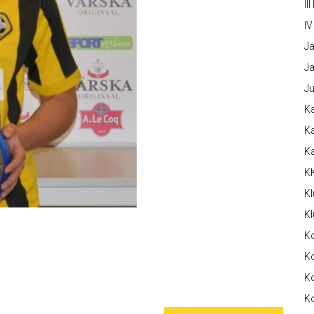
III
IV
Ja
Ja
Ju
Ka
Ka
K
K
Kl
Kl
K
Ko
Ko
Ko