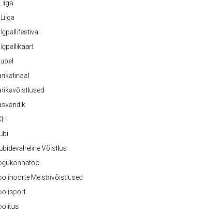
 Liiga
 Liiga
lgpallifestival
lgpallikaart
ubel
rikafinaal
rikavõistlused
asvandik
KH
ubi
ubidevaheline Võistlus
ogukonnatöö
olinoorte Meistrivõistlused
olisport
olitus