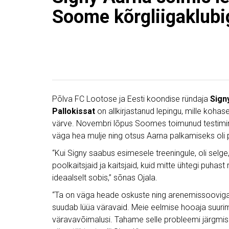
Soome kõrgliigaklubi
Põlva FC Lootose ja Eesti koondise ründaja
Sign
Pallokissat
on allkirjastanud lepingu, mille koha
värve. Novembri lõpus Soomes toimunud testimine 
väga hea mulje ning otsus Aarna palkamiseks oli pr
“Kui Signy saabus esimesele treeningule, oli selge,
poolkaitsjaid ja kaitsjaid, kuid mitte ühtegi puhast
ideaalselt sobis,” sõnas Ojala.
“Ta on väga heade oskuste ning arenemissooviga m
suudab lüüa väravaid. Meie eelmise hooaja suurima
väravavõimalusi. Tahame selle probleemi järgmisel