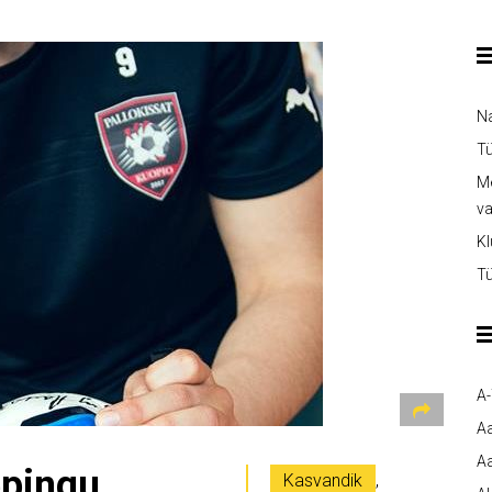
Na
Tü
Me
v
Kl
Tü
A
A
Aa
epingu
Kasvandik
,