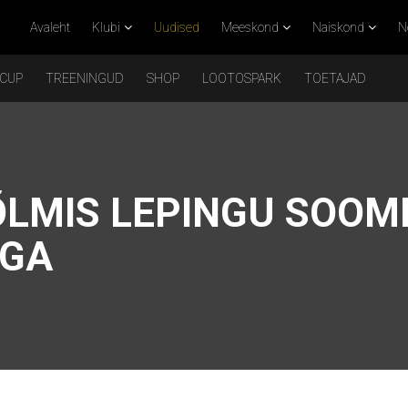
Avaleht
Klubi
Uudised
Meeskond
Naiskond
N
 CUP
TREENINGUD
SHOP
LOOTOSPARK
TOETAJAD
ÕLMIS LEPINGU SOOM
IGA