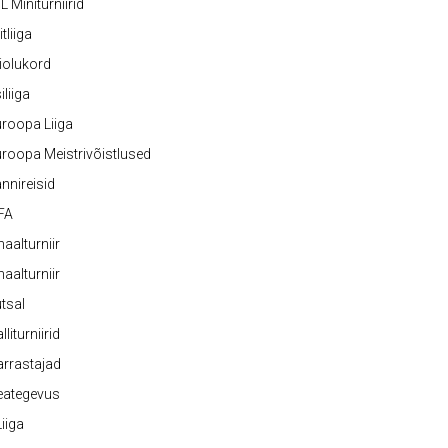
L Miniturniirid
itliiga
iolukord
iliiga
roopa Liiga
roopa Meistrivõistlused
nnireisid
FA
naalturniir
naalturniir
tsal
lliturniirid
rrastajad
eategevus
 Liiga