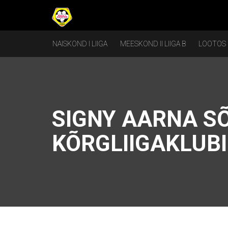
NAISKOND I LIIGA
MEESKOND II LIIGA B
LOOTOS
SIGNY AARNA S
KÕRGLIIGAKLUB