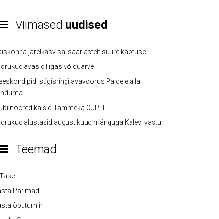
Viimased
uudised
iskonna järelkasv sai saarlastelt suure kaotuse
drukud avasid liigas võiduarve
eskond pidi sügisringi avavoorus Paidele alla
anduma
ubi noored käisid Tammeka CUP-il
drukud alustasid augustikuud mänguga Kalevi vastu
Teemad
-Tase
asta Parimad
stalõputurniir