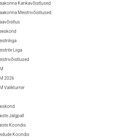
aakonna Karikavõistlused
akonna Meistrivõistlused
aavõistlus
eeskond
istriliiga
istrite Liiga
istrivõistlused
M
M 2026
 Valikturniir
aiskond
iste Jalgpall
iste Koondis
eidude Koondis