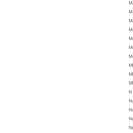
M
Ma
M
M
Me
Me
Me
M
M
MM
N
N
Na
Na
N