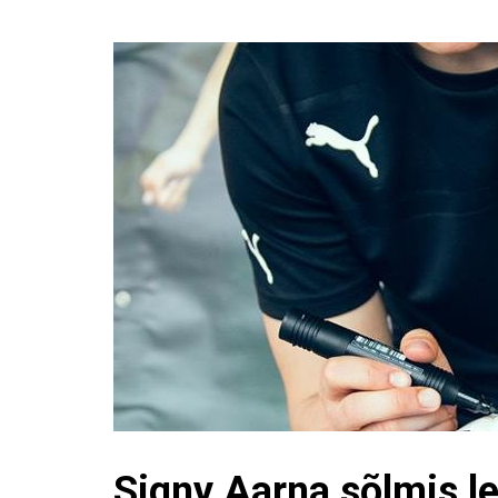
Signy Aarna sõlmis l