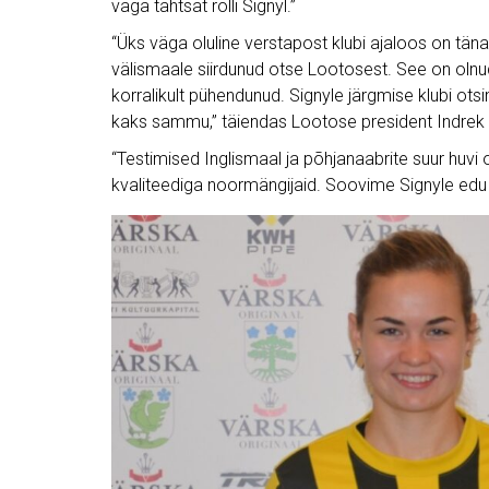
väga tähtsat rolli Signyl.”
“Üks väga oluline verstapost klubi ajaloos on tän
välismaale siirdunud otse Lootosest. See on olnud 
korralikult pühendunud. Signyle järgmise klubi ot
kaks sammu,” täiendas Lootose president Indrek
“Testimised Inglismaal ja põhjanaabrite suur huv
kvaliteediga noormängijaid. Soovime Signyle edu 