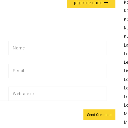
järgmine uudis
K
K
K
K
Kv
La
Le
L
Li
L
Lo
L
L
M
M