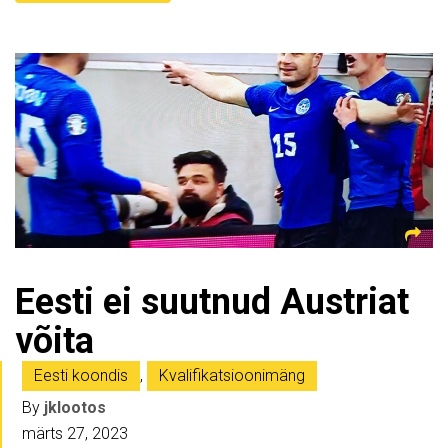
Eesti ei suutnud Austriat
võita
Eesti koondis
,
Kvalifikatsioonimäng
By
jklootos
märts 27, 2023