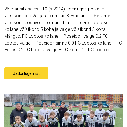
26.märtsil osales U10 (s.2014) treeninggrupp kahe
võistkonnaga Valgas toimunud Kevadturniiril. Seitsme
võistkonna osavõtul toimunud turniiril teenis Lootose
kollane võistkond 5.koha ja valge võistkond 3.koha.
Mängud: FC Lootos kollane – Poseidon valge 0:2 FC
Lootos valge – Poseidon sinine 0:0 FC Lootos kollane – FC
Helios 0:2 FC Lootos valge – FC Zeniit 4:1 FC Lootos
Jätka lugemist