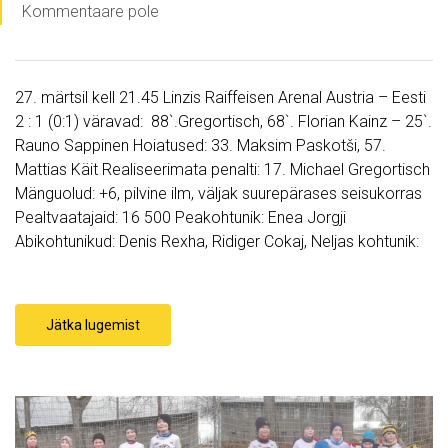
Kommentaare pole
27. märtsil kell 21.45 Linzis Raiffeisen Arenal Austria – Eesti
2 : 1 (0:1) väravad: 88`.Gregortisch, 68`. Florian Kainz – 25`.
Rauno Sappinen Hoiatused: 33. Maksim Paskotši, 57.
Mattias Käit Realiseerimata penalti: 17. Michael Gregortisch
Mänguolud: +6, pilvine ilm, väljak suurepärases seisukorras
Pealtvaatajaid: 16 500 Peakohtunik: Enea Jorgji
Abikohtunikud: Denis Rexha, Ridiger Cokaj, Neljas kohtunik:
Jätka lugemist