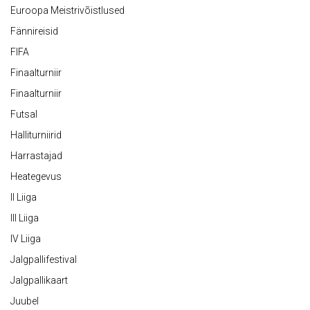
Euroopa Meistrivõistlused
Fännireisid
FIFA
Finaalturniir
Finaalturniir
Futsal
Halliturniirid
Harrastajad
Heategevus
II Liiga
III Liiga
IV Liiga
Jalgpallifestival
Jalgpallikaart
Juubel