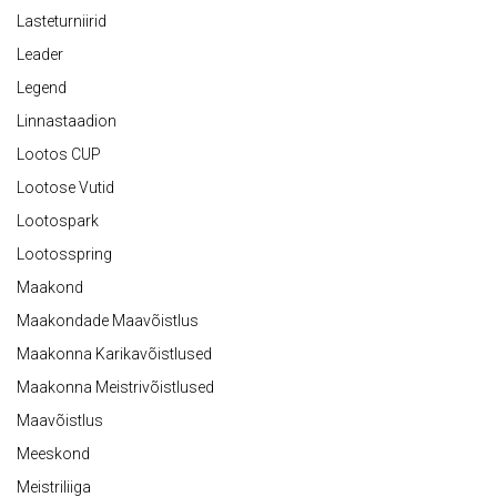
Lasteturniirid
Leader
Legend
Linnastaadion
Lootos CUP
Lootose Vutid
Lootospark
Lootosspring
Maakond
Maakondade Maavõistlus
Maakonna Karikavõistlused
Maakonna Meistrivõistlused
Maavõistlus
Meeskond
Meistriliiga