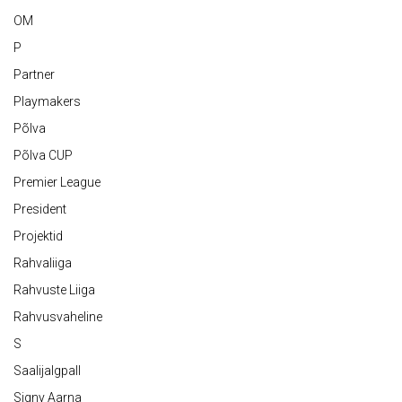
OM
P
Partner
Playmakers
Põlva
Põlva CUP
Premier League
President
Projektid
Rahvaliiga
Rahvuste Liiga
Rahvusvaheline
S
Saalijalgpall
Signy Aarna