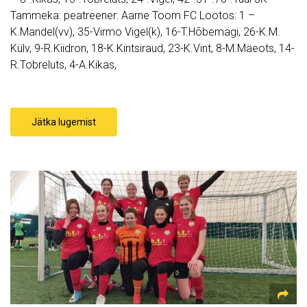
Tammeka: peatreener: Aarne Toom FC Lootos: 1 –
K.Mandel(vv), 35-Virmo Vigel(k), 16-T.Hõbemägi, 26-K.M.
Külv, 9-R.Kiidron, 18-K.Kintsiraud, 23-K.Vint, 8-M.Mäeots, 14-
R.Tobreluts, 4-A.Kikas,
Jätka lugemist