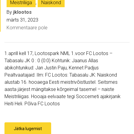
Meistriliiga
,
Naiskond
By
jklootos
märts 31, 2023
Kommentaare pole
1.aprill kell 17, Lootospark NML 1.voor FC Lootos –
Tabasalu JK 0 : 0 (0:0) Kohtunik: Jaanus Allas
abikohtunikud: Jan Justin Paju, Kennet Padjus
Pealtvaatajaid: Ilm: FC Lootos: Tabasalu JK: Naiskond
alustab 16. hooaega Eesti meistrivõistlustel. Seitsmes
aasta järjest mängitakse kõrgeimal tasemel – naiste
Meistriliigas. Hooaja eelvaate tegi Soccerneti ajakirjanik
Heiti Heli. Põlva FC Lootos
Jätka lugemist