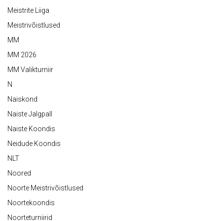
Meistrite Liiga
Meistrivõistlused
MM
MM 2026
MM Valikturniir
N
Naiskond
Naiste Jalgpall
Naiste Koondis
Neidude Koondis
NLT
Noored
Noorte Meistrivõistlused
Noortekoondis
Noorteturniirid