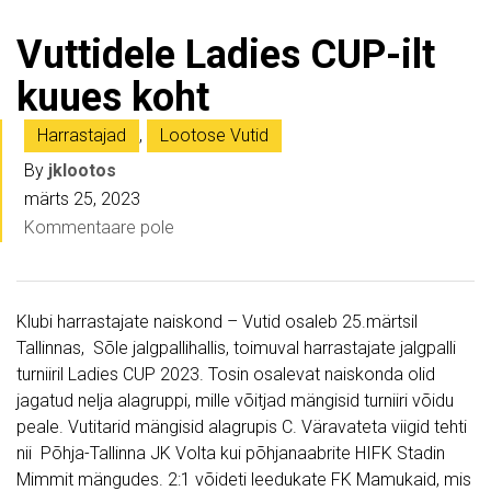
Vuttidele Ladies CUP-ilt
kuues koht
Harrastajad
,
Lootose Vutid
By
jklootos
märts 25, 2023
Kommentaare pole
Klubi harrastajate naiskond – Vutid osaleb 25.märtsil
Tallinnas, Sõle jalgpallihallis, toimuval harrastajate jalgpalli
turniiril Ladies CUP 2023. Tosin osalevat naiskonda olid
jagatud nelja alagruppi, mille võitjad mängisid turniiri võidu
peale. Vutitarid mängisid alagrupis C. Väravateta viigid tehti
nii Põhja-Tallinna JK Volta kui põhjanaabrite HIFK Stadin
Mimmit mängudes. 2:1 võideti leedukate FK Mamukaid, mis