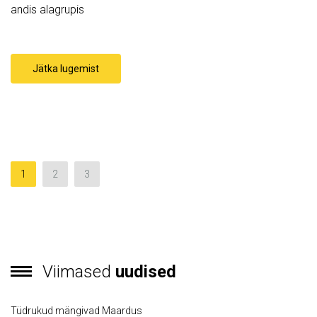
andis alagrupis
Jätka lugemist
1
2
3
Viimased
uudised
Tüdrukud mängivad Maardus