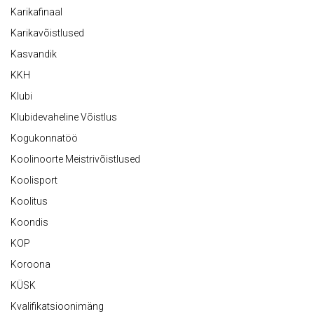
Karikafinaal
Karikavõistlused
Kasvandik
KKH
Klubi
Klubidevaheline Võistlus
Kogukonnatöö
Koolinoorte Meistrivõistlused
Koolisport
Koolitus
Koondis
KOP
Koroona
KÜSK
Kvalifikatsioonimäng