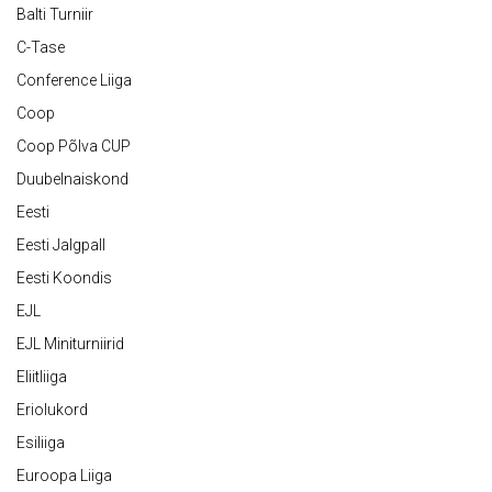
Balti Turniir
C-Tase
Conference Liiga
Coop
Coop Põlva CUP
Duubelnaiskond
Eesti
Eesti Jalgpall
Eesti Koondis
EJL
EJL Miniturniirid
Eliitliiga
Eriolukord
Esiliiga
Euroopa Liiga