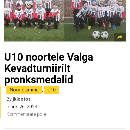
U10 noortele Valga
Kevadturniirilt
pronksmedalid
Noorteturniirid
,
U10
By
jklootos
märts 26, 2023
Kommentaare pole