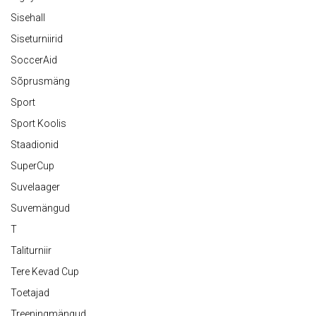
Sisehall
Siseturniirid
SoccerAid
Sõprusmäng
Sport
Sport Koolis
Staadionid
SuperCup
Suvelaager
Suvemängud
T
Taliturniir
Tere Kevad Cup
Toetajad
Treeningmängud