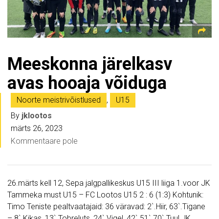
Meeskonna järelkasv
avas hooaja võiduga
Noorte meistrivõistlused
,
U15
By
jklootos
märts 26, 2023
Kommentaare pole
26.märts kell 12, Sepa jalgpallikeskus U15 III liiga 1.voor JK
Tammeka must U15 – FC Lootos U15 2 : 6 (1:3) Kohtunik:
Timo Teniste pealtvaatajaid: 36 väravad: 2`.Hiir, 63`.Tigane
– 8`.Kikas, 13`.Tobreluts, 24`.Vigel, 42`.51`.70`.Tuul JK