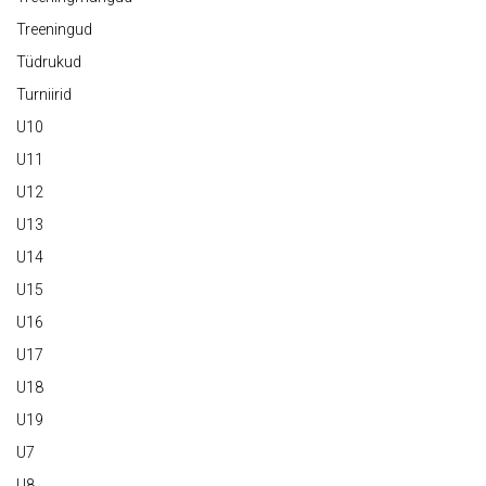
Treeningud
Tüdrukud
Turniirid
U10
U11
U12
U13
U14
U15
U16
U17
U18
U19
U7
U8