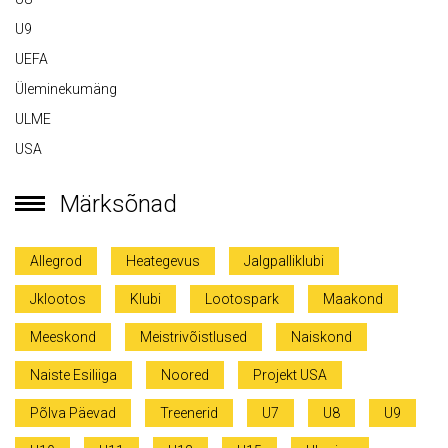
U9
UEFA
Üleminekumäng
ULME
USA
Märksõnad
Allegrod
Heategevus
Jalgpalliklubi
Jklootos
Klubi
Lootospark
Maakond
Meeskond
Meistrivõistlused
Naiskond
Naiste Esiliiga
Noored
Projekt USA
Põlva Päevad
Treenerid
U7
U8
U9