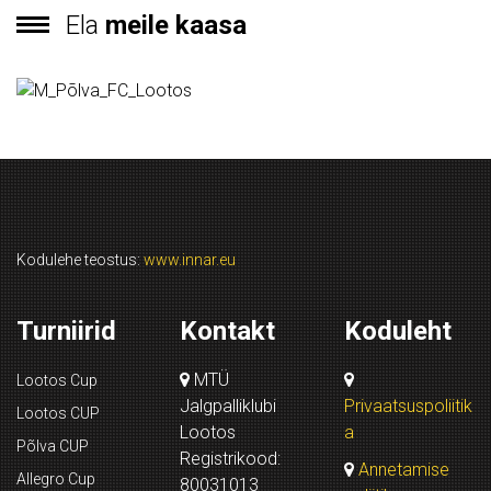
Ela
meile kaasa
Kodulehe teostus:
www.innar.eu
Turniirid
Kontakt
Koduleht
MTÜ
Lootos Cup
Jalgpalliklubi
Privaatsuspoliitik
Lootos CUP
Lootos
a
Põlva CUP
Registrikood:
Annetamise
Allegro Cup
80031013