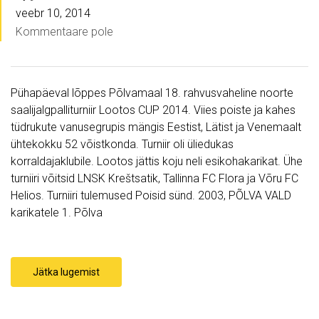
veebr 10, 2014
Kommentaare pole
Pühapäeval lõppes Põlvamaal 18. rahvusvaheline noorte
saalijalgpalliturniir Lootos CUP 2014. Viies poiste ja kahes
tüdrukute vanusegrupis mängis Eestist, Lätist ja Venemaalt
ühtekokku 52 võistkonda. Turniir oli üliedukas
korraldajaklubile. Lootos jättis koju neli esikohakarikat. Ühe
turniiri võitsid LNSK Kreštsatik, Tallinna FC Flora ja Võru FC
Helios. Turniiri tulemused Poisid sünd. 2003, PÕLVA VALD
karikatele 1. Põlva
Jätka lugemist