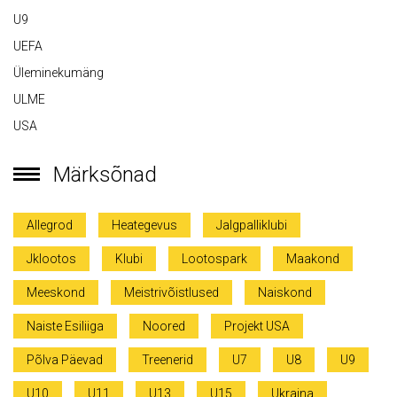
U9
UEFA
Üleminekumäng
ULME
USA
Märksõnad
Allegrod
Heategevus
Jalgpalliklubi
Jklootos
Klubi
Lootospark
Maakond
Meeskond
Meistrivõistlused
Naiskond
Naiste Esiliiga
Noored
Projekt USA
Põlva Päevad
Treenerid
U7
U8
U9
U10
U11
U13
U15
Ukraina