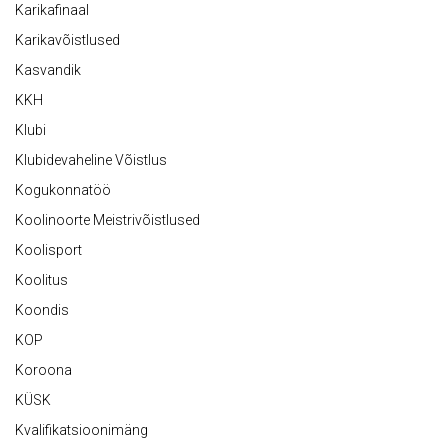
Karikafinaal
Karikavõistlused
Kasvandik
KKH
Klubi
Klubidevaheline Võistlus
Kogukonnatöö
Koolinoorte Meistrivõistlused
Koolisport
Koolitus
Koondis
KOP
Koroona
KÜSK
Kvalifikatsioonimäng