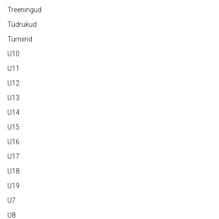
Treeningud
Tüdrukud
Turniirid
U10
U11
U12
U13
U14
U15
U16
U17
U18
U19
U7
U8