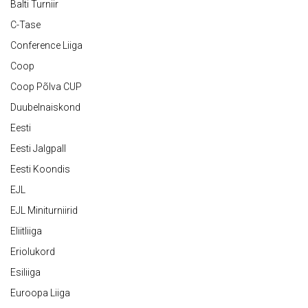
Balti Turniir
C-Tase
Conference Liiga
Coop
Coop Põlva CUP
Duubelnaiskond
Eesti
Eesti Jalgpall
Eesti Koondis
EJL
EJL Miniturniirid
Eliitliiga
Eriolukord
Esiliiga
Euroopa Liiga