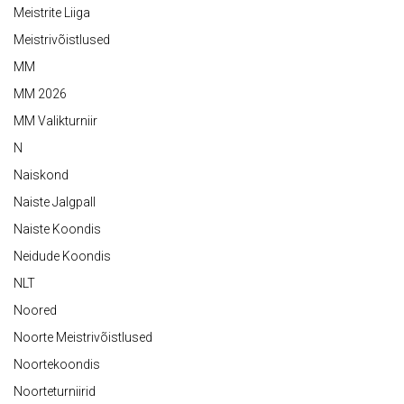
Meistrite Liiga
Meistrivõistlused
MM
MM 2026
MM Valikturniir
N
Naiskond
Naiste Jalgpall
Naiste Koondis
Neidude Koondis
NLT
Noored
Noorte Meistrivõistlused
Noortekoondis
Noorteturniirid