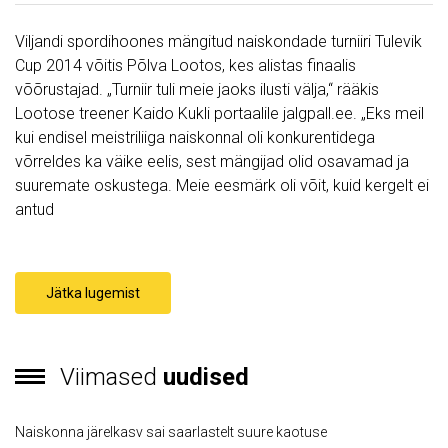
Viljandi spordihoones mängitud naiskondade turniiri Tulevik
Cup 2014 võitis Põlva Lootos, kes alistas finaalis
võõrustajad. „Turniir tuli meie jaoks ilusti välja,“ rääkis
Lootose treener Kaido Kukli portaalile jalgpall.ee. „Eks meil
kui endisel meistriliiga naiskonnal oli konkurentidega
võrreldes ka väike eelis, sest mängijad olid osavamad ja
suuremate oskustega. Meie eesmärk oli võit, kuid kergelt ei
antud
Jätka lugemist
Viimased
uudised
Naiskonna järelkasv sai saarlastelt suure kaotuse