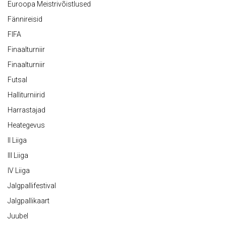
Euroopa Meistrivõistlused
Fännireisid
FIFA
Finaalturniir
Finaalturniir
Futsal
Halliturniirid
Harrastajad
Heategevus
II Liiga
III Liiga
IV Liiga
Jalgpallifestival
Jalgpallikaart
Juubel