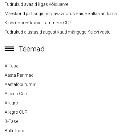
Tüdrukud avasid liigas võiduarve
Meeskond pidi sügisringi avavoorus Paidele alla vanduma
Klubi noored käisid Tammeka CUP-il
Tüdrukud alustasid augustikuud mänguga Kalevi vastu
Teemad
A-Tase
Aasta Parimad
Aastalõputurniir
Alcedo Cup
Allegro
Allegro CUP
B-Tase
Balti Turniir