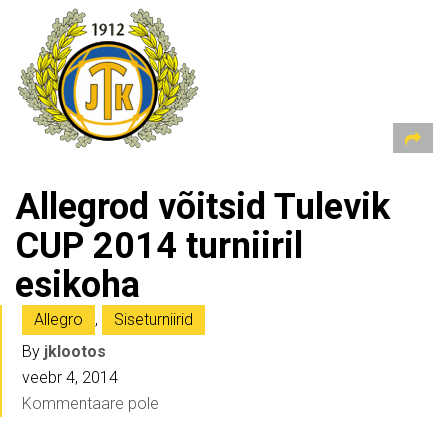
Allegrod võitsid Tulevik
CUP 2014 turniiril
esikoha
Allegro
,
Siseturniirid
By
jklootos
veebr 4, 2014
Kommentaare pole