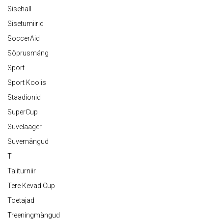
Sisehall
Siseturniirid
SoccerAid
Sõprusmäng
Sport
Sport Koolis
Staadionid
SuperCup
Suvelaager
Suvemängud
T
Taliturniir
Tere Kevad Cup
Toetajad
Treeningmängud