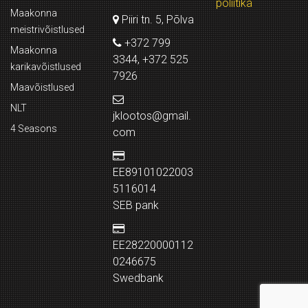
poliitika
Maakonna
Piiri tn. 5, Põlva
meistrivõistlused
+372 799
Maakonna
3344, +372 525
karikavõistlused
7926
Maavõistlused
NLT
jklootos@gmail.
4 Seasons
com
EE89101022003
5116014
SEB pank
EE28220000112
0246675
Swedbank