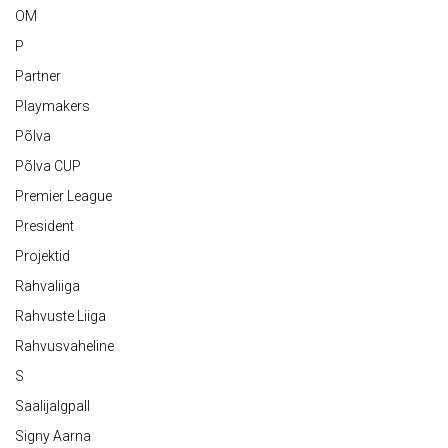
OM
P
Partner
Playmakers
Põlva
Põlva CUP
Premier League
President
Projektid
Rahvaliiga
Rahvuste Liiga
Rahvusvaheline
S
Saalijalgpall
Signy Aarna