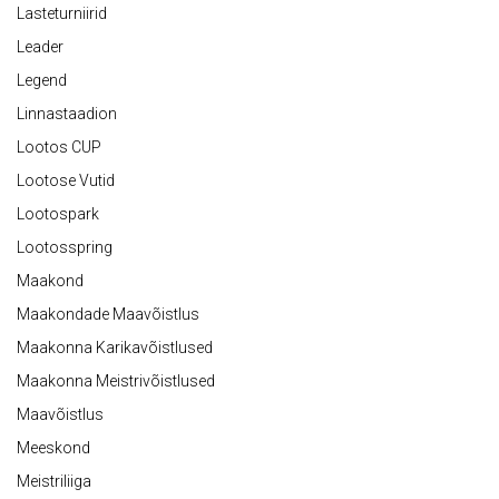
Lasteturniirid
Leader
Legend
Linnastaadion
Lootos CUP
Lootose Vutid
Lootospark
Lootosspring
Maakond
Maakondade Maavõistlus
Maakonna Karikavõistlused
Maakonna Meistrivõistlused
Maavõistlus
Meeskond
Meistriliiga