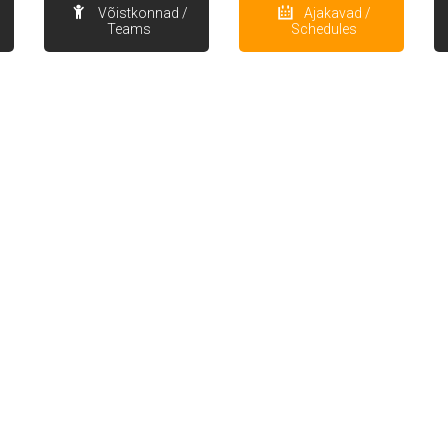
Võistkonnad /
Ajakavad /
Teams
Schedules