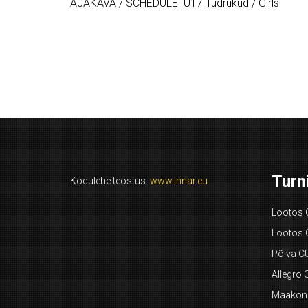
AJAKAVA / SCHEDULE U17 Tüdrukud / Girls
Turni
Kodulehe teostus:
www.innar.eu
Lootos 
Lootos 
Põlva C
Allegro 
Maakonn