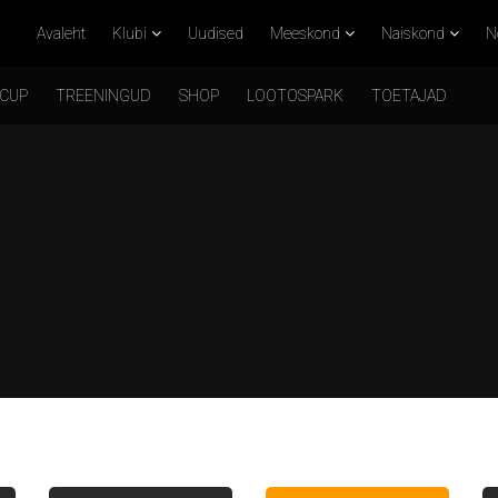
Avaleht
Klubi
Uudised
Meeskond
Naiskond
N
 CUP
TREENINGUD
SHOP
LOOTOSPARK
TOETAJAD