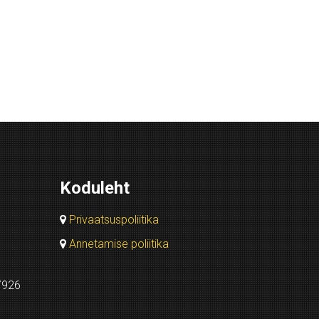
Koduleht
Privaatsuspoliitika
Annetamise poliitika
7926