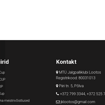
irid
Kontakt
MTÜ Jalgpalliklubi Lootos
Cup
Registrikood: 80031013
CUP
Piiri tn. 5, Põlva
UP
Cup
+372 799 3344, +372 525 
a meistrivõistlused
jklootos@gmail.com