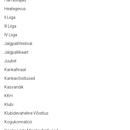
Harrastajad
Heategevus
II Liiga
III Liiga
IV Liiga
Jalgpallifestival
Jalgpallikaart
Juubel
Karikafinaal
Karikavõistlused
Kasvandik
KKH
Klubi
Klubidevaheline Võistlus
Kogukonnatöö