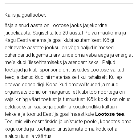
Kallis jalgpallisõber,
äsja alanud aasta on Lootose jaoks järjekordne
juubeliaasta. Sügisel täitub 20 aastat Põlva maakonna ja
Kagu-Eesti vanema jalgpalliklubi asutamisest. Kõigi
eelnevate aastate jooksul on väga paljud inimesed
pühendanud lugematu arv tunde oma vaba aega ja energiat
meie klubi ülesehitamiseks ja arendamiseks. Paljud
toetajad ja klubi sponsorid on , uskudes Lootose valitud
teed, aidanud klubi nii materiaalselt kui rahaliselt. Küllap
aitavad edaspidigi. Kohalikud omavalitsused ja muud
organisatsioonid on märganud, et klubi töö noortega on
vajalik ning väärt toetust ja tunnustust. Kõik kokku on olnud
eelduseks unikaalse jalgpalli- ja kogukondliku kultuuri
tekkele ja toonud Eesti jalgpallimaastikule
Lootose tee
.
Tee, mis viib eesmärkide ja unistuste poole , kaasates oma
kogukonda ja toetajaid, unustamata oma kodukoha
ajalugu juuri ja väärtusi.