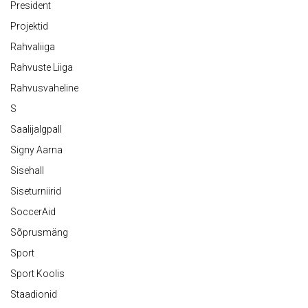
President
Projektid
Rahvaliiga
Rahvuste Liiga
Rahvusvaheline
S
Saalijalgpall
Signy Aarna
Sisehall
Siseturniirid
SoccerAid
Sõprusmäng
Sport
Sport Koolis
Staadionid