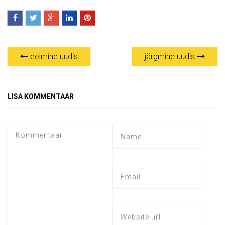
eelmine uudis
järgmine uudis
LISA KOMMENTAAR