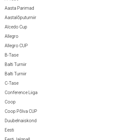
Aasta Parimad
Aastalõputurniir
Alcedo Cup
Allegro
Allegro CUP
B-Tase
Balti Turniir
Balti Turniir
C-Tase
Conference Liiga
Coop
Coop Põlva CUP
Duubelnaiskond
Eesti
Eesti Jalgpall