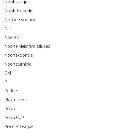
Naiste Jalgpall
Naiste Koondis
Neidude Koondis
NLT
Noored
Noorte Meistrivõistlused
Noortekoondis
Noorteturniirid
OM
P
Partner
Playmakers
Põlva
Põlva CUP
Premier League