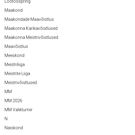
Lootosspring
Maakond
Maakondade Maavõistlus
Maakonna Karikavõistlused
Maakonna Meistrivõistlused
Maavõistlus
Meeskond
Meistriliiga
Meistrite Liiga
Meistrivõistlused
MM
MM 2026
MM Valikturniir
N
Naiskond