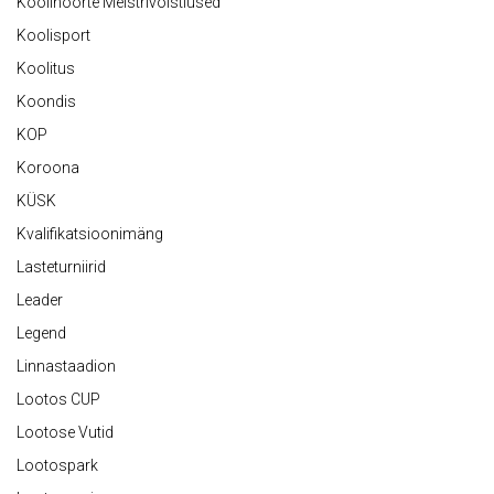
Koolinoorte Meistrivõistlused
Koolisport
Koolitus
Koondis
KOP
Koroona
KÜSK
Kvalifikatsioonimäng
Lasteturniirid
Leader
Legend
Linnastaadion
Lootos CUP
Lootose Vutid
Lootospark