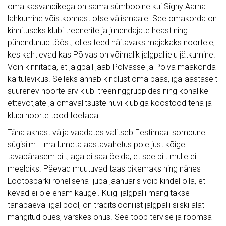
oma kasvandikega on sama sümboolne kui Signy Aarna
lahkumine võistkonnast otse välismaale. See omakorda on
kinnituseks klubi treenerite ja juhendajate heast ning
pühendunud tööst, olles teed näitavaks majakaks noortele,
kes kahtlevad kas Põlvas on võimalik jalgpallielu jätkumine.
Võin kinnitada, et jalgpall jääb Põlvasse ja Põlva maakonda
ka tulevikus. Selleks annab kindlust oma baas, iga-aastaselt
suurenev noorte arv klubi treeninggruppides ning kohalike
ettevõtjate ja omavalitsuste huvi klubiga koostööd teha ja
klubi noorte tööd toetada.
Täna aknast välja vaadates valitseb Eestimaal sombune
sügisilm. Ilma lumeta aastavahetus pole just kõige
tavapärasem pilt, aga ei saa öelda, et see pilt mulle ei
meeldiks. Päevad muutuvad taas pikemaks ning nähes
Lootosparki rohelisena juba jaanuaris võib kindel olla, et
kevad ei ole enam kaugel. Kuigi jalgpalli mängitakse
tänapäeval igal pool, on traditsioonilist jalgpalli siiski alati
mängitud õues, värskes õhus. See toob tervise ja rõõmsa