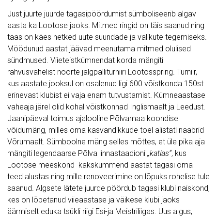
Just juurte juurde tagasipöördumist sümboliseerib algav
aasta ka Lootose jaoks. Mitmed ringid on täis saanud ning
taas on käes hetked uute suundade ja valikute tegemiseks.
Möödunud aastat jäävad meenutama mitmed olulised
sündmused. Viieteistkümnendat korda mängiti
rahvusvahelist noorte jalgpalliturniiri Lootosspring. Turniir,
kus aastate jooksul on osalenud ligi 600 võistkonda 150st
erinevast klubist ei vaja enam tutvustamist. Kümneaastase
vaheaja järel olid kohal võistkonnad Inglismaalt ja Leedust.
Jaanipäeval toimus ajalooline Põlvamaa koondise
võidumäng, milles oma kasvandikkude toel alistati naabrid
Võrumaalt. Sümboolne mäng selles mõttes, et üle pika aja
mängiti legendaarse Põlva linnastaadioni
„katlas“
, kus
Lootose meeskond kakskümmend aastat tagasi oma
teed alustas ning mille renoveerimine on lõpuks rohelise tule
saanud. Algsete lätete juurde pöördub tagasi klubi naiskond,
kes on lõpetanud viieaastase ja väikese klubi jaoks
äärmiselt eduka tsükli riigi Esi-ja Meistriliigas. Uus algus,