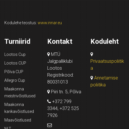
Kodulehe teostus:
www.innar.eu
Turniirid
Kontakt
Koduleht
MTÜ
Lootos Cup
Jalgpalliklubi
Privaatsuspoliitik
Lootos CUP
Lootos
a
Põlva CUP
Registrikood:
Annetamise
Allegro Cup
80031013
poliitika
Maakonna
Piiri tn. 5, Põlva
meistrivõistlused
+372 799
Maakonna
3344, +372 525
karikavõistlused
7926
Maavõistlused
NLT