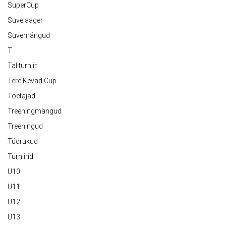
SuperCup
Suvelaager
Suvemängud
T
Taliturniir
Tere Kevad Cup
Toetajad
Treeningmängud
Treeningud
Tüdrukud
Turniirid
U10
U11
U12
U13