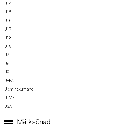
U14
U15
U16
U17
U18
U19
U7
U8
U9
UEFA
Üleminekumäng
ULME
USA
Märksõnad