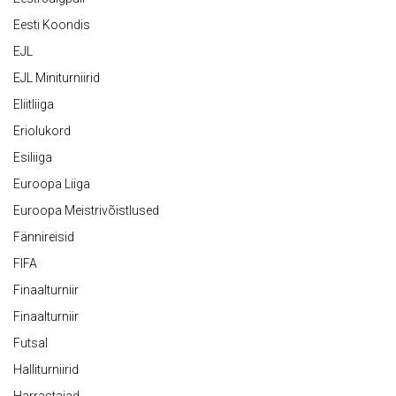
Eesti Koondis
EJL
EJL Miniturniirid
Eliitliiga
Eriolukord
Esiliiga
Euroopa Liiga
Euroopa Meistrivõistlused
Fännireisid
FIFA
Finaalturniir
Finaalturniir
Futsal
Halliturniirid