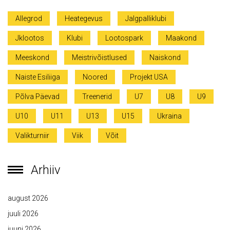
Allegrod
Heategevus
Jalgpalliklubi
Jklootos
Klubi
Lootospark
Maakond
Meeskond
Meistrivõistlused
Naiskond
Naiste Esiliiga
Noored
Projekt USA
Põlva Päevad
Treenerid
U7
U8
U9
U10
U11
U13
U15
Ukraina
Valikturniir
Viik
Võit
Arhiiv
august 2026
juuli 2026
juuni 2026