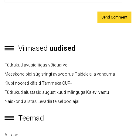
Viimased
uudised
Tüdrukud avasid liigas võiduarve
Meeskond pidi sügisringi avavoorus Paidele alla vanduma
Klubi noored käisid Tammeka CUP-il
Tüdrukud alustasid augustikuud mänguga Kalevi vastu
Naiskond alistas Levadia teisel poolajal
Teemad
A-Tase