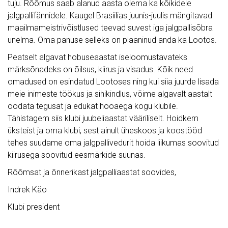
tuju. Rõõmus saab alanud aasta olema ka kõikidele
jalgpallifännidele. Kaugel Brasiilias juunis-juulis mängitavad
maailmameistrivõistlused teevad suvest iga jalgpallisõbra
unelma. Oma panuse selleks on plaaninud anda ka Lootos.
Peatselt algavat hobuseaastat iseloomustavateks
märksõnadeks on õilsus, kiirus ja visadus. Kõik need
omadused on esindatud Lootoses ning kui siia juurde lisada
meie inimeste töökus ja sihikindlus, võime algavalt aastalt
oodata tegusat ja edukat hooaega kogu klubile.
Tähistagem siis klubi juubeliaastat vääriliselt. Hoidkem
üksteist ja oma klubi, sest ainult üheskoos ja koostööd
tehes suudame oma jalgpallivedurit hoida liikumas soovitud
kiirusega soovitud eesmärkide suunas.
Rõõmsat ja õnnerikast jalgpalliaastat soovides,
Indrek Käo
Klubi president