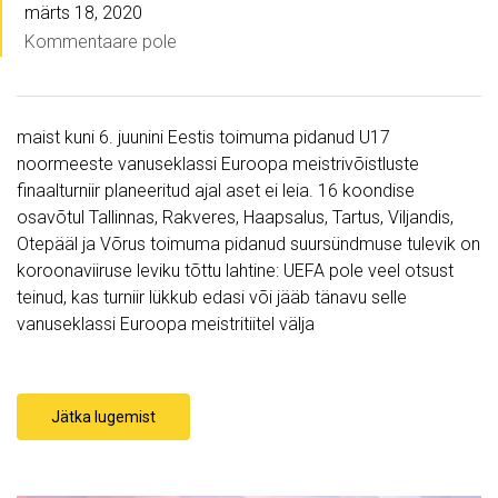
märts 18, 2020
Kommentaare pole
maist kuni 6. juunini Eestis toimuma pidanud U17
noormeeste vanuseklassi Euroopa meistrivõistluste
finaalturniir planeeritud ajal aset ei leia. 16 koondise
osavõtul Tallinnas, Rakveres, Haapsalus, Tartus, Viljandis,
Otepääl ja Võrus toimuma pidanud suursündmuse tulevik on
koroonaviiruse leviku tõttu lahtine: UEFA pole veel otsust
teinud, kas turniir lükkub edasi või jääb tänavu selle
vanuseklassi Euroopa meistritiitel välja
Jätka lugemist