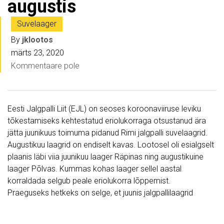
augustis
Suvelaager
By
jklootos
märts 23, 2020
Kommentaare pole
Eesti Jalgpalli Liit (EJL) on seoses koroonaviiruse leviku
tõkestamiseks kehtestatud eriolukorraga otsustanud ära
jätta juunikuus toimuma pidanud Rimi jalgpalli suvelaagrid.
Augustikuu laagrid on endiselt kavas. Lootosel oli esialgselt
plaanis läbi viia juunikuu laager Räpinas ning augustikuine
laager Põlvas. Kummas kohas laager sellel aastal
korraldada selgub peale eriolukorra lõppemist.
Praeguseks hetkeks on selge, et juunis jalgpallilaagrid