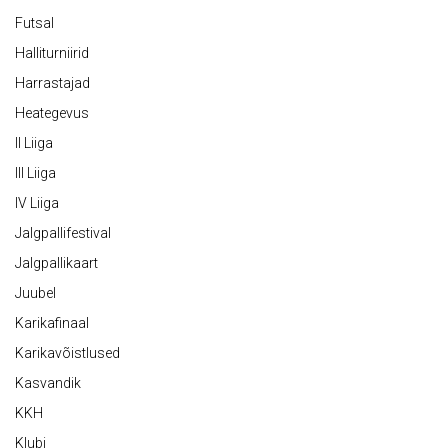
Futsal
Halliturniirid
Harrastajad
Heategevus
II Liiga
III Liiga
IV Liiga
Jalgpallifestival
Jalgpallikaart
Juubel
Karikafinaal
Karikavõistlused
Kasvandik
KKH
Klubi