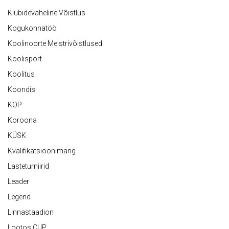
Klubidevaheline Võistlus
Kogukonnatöö
Koolinoorte Meistrivõistlused
Koolisport
Koolitus
Koondis
KOP
Koroona
KÜSK
Kvalifikatsioonimäng
Lasteturniirid
Leader
Legend
Linnastaadion
Lootos CUP