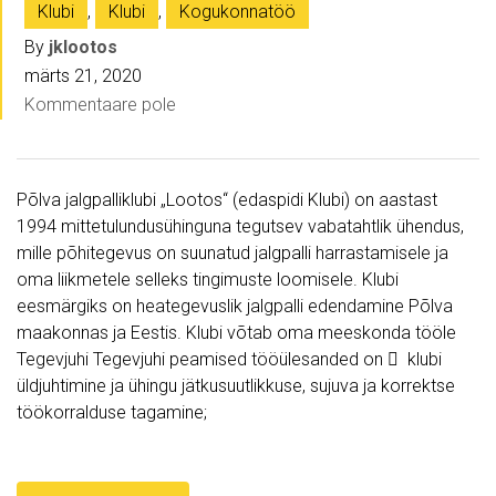
Klubi
,
Klubi
,
Kogukonnatöö
By
jklootos
märts 21, 2020
Kommentaare pole
Põlva jalgpalliklubi „Lootos“ (edaspidi Klubi) on aastast
1994 mittetulundusühinguna tegutsev vabatahtlik ühendus,
mille põhitegevus on suunatud jalgpalli harrastamisele ja
oma liikmetele selleks tingimuste loomisele. Klubi
eesmärgiks on heategevuslik jalgpalli edendamine Põlva
maakonnas ja Eestis. Klubi võtab oma meeskonda tööle
Tegevjuhi Tegevjuhi peamised tööülesanded on  klubi
üldjuhtimine ja ühingu jätkusuutlikkuse, sujuva ja korrektse
töökorralduse tagamine;