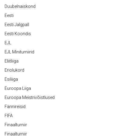
Duubelnaiskond
Eesti
Eesti Jalgpall
Eesti Koondis
EJL
EJL Miniturniirid
Eliitliiga
Eriolukord
Esiliiga
Euroopa Liiga
Euroopa Meistrivõistlused
Fännireisid
FIFA
Finaalturniir
Finaalturniir