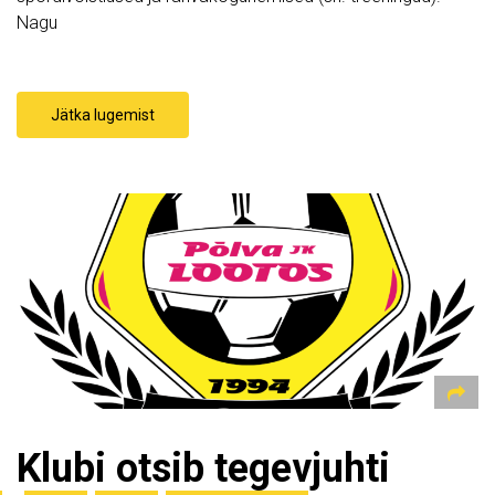
Nagu
Jätka lugemist
Klubi otsib tegevjuhti