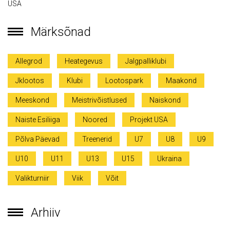
USA
Märksõnad
Allegrod
Heategevus
Jalgpalliklubi
Jklootos
Klubi
Lootospark
Maakond
Meeskond
Meistrivõistlused
Naiskond
Naiste Esiliiga
Noored
Projekt USA
Põlva Päevad
Treenerid
U7
U8
U9
U10
U11
U13
U15
Ukraina
Valikturniir
Viik
Võit
Arhiiv