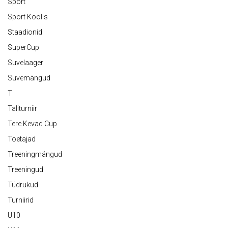
Sport
Sport Koolis
Staadionid
SuperCup
Suvelaager
Suvemängud
T
Taliturniir
Tere Kevad Cup
Toetajad
Treeningmängud
Treeningud
Tüdrukud
Turniirid
U10