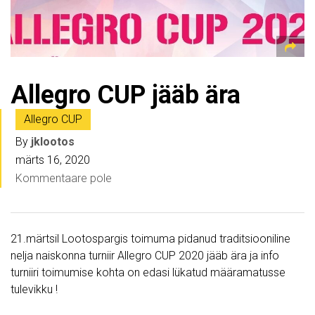
Allegro CUP jääb ära
Allegro CUP
By
jklootos
märts 16, 2020
Kommentaare pole
21.märtsil Lootospargis toimuma pidanud traditsiooniline
nelja naiskonna turniir Allegro CUP 2020 jääb ära ja info
turniiri toimumise kohta on edasi lükatud määramatusse
tulevikku !