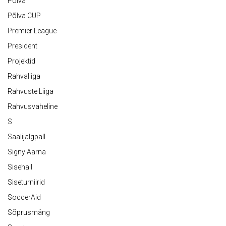
Põlva
Põlva CUP
Premier League
President
Projektid
Rahvaliiga
Rahvuste Liiga
Rahvusvaheline
S
Saalijalgpall
Signy Aarna
Sisehall
Siseturniirid
SoccerAid
Sõprusmäng