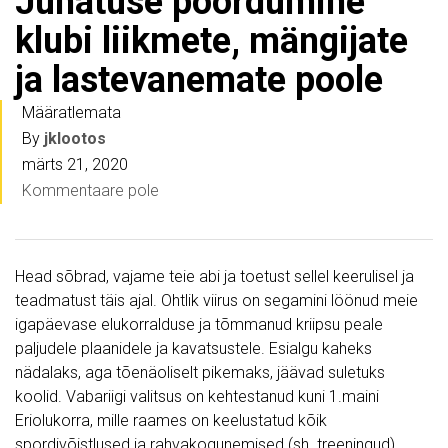
Juhatuse pöördumine
klubi liikmete, mängijate
ja lastevanemate poole
Määratlemata
By
jklootos
märts 21, 2020
Kommentaare pole
Head sõbrad, vajame teie abi ja toetust sellel keerulisel ja
teadmatust täis ajal. Ohtlik viirus on segamini löönud meie
igapäevase elukorralduse ja tõmmanud kriipsu peale
paljudele plaanidele ja kavatsustele. Esialgu kaheks
nädalaks, aga tõenäoliselt pikemaks, jäävad suletuks
koolid. Vabariigi valitsus on kehtestanud kuni 1.maini
Eriolukorra, mille raames on keelustatud kõik
spordivõistlused ja rahvakogunemised (sh. treeningud).