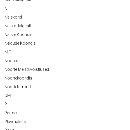
N
Naiskond
Naiste Jalgpall
Naiste Koondis
Neidude Koondis
NLT
Noored
Noorte Meistrivõistlused
Noortekoondis
Noorteturniirid
OM
P
Partner
Playmakers