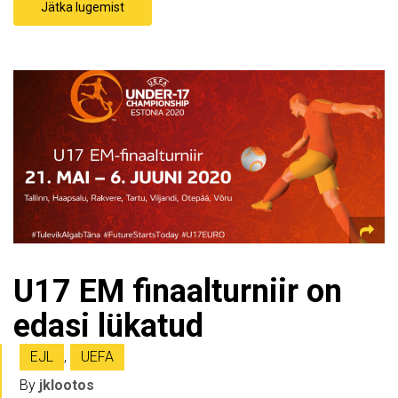
Jätka lugemist
U17 EM finaalturniir on
edasi lükatud
EJL
,
UEFA
By
jklootos