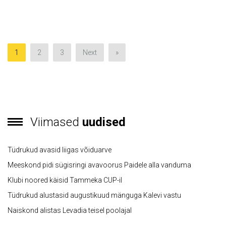
1
2
3
Next
»
Viimased
uudised
Tüdrukud avasid liigas võiduarve
Meeskond pidi sügisringi avavoorus Paidele alla vanduma
Klubi noored käisid Tammeka CUP-il
Tüdrukud alustasid augustikuud mänguga Kalevi vastu
Naiskond alistas Levadia teisel poolajal