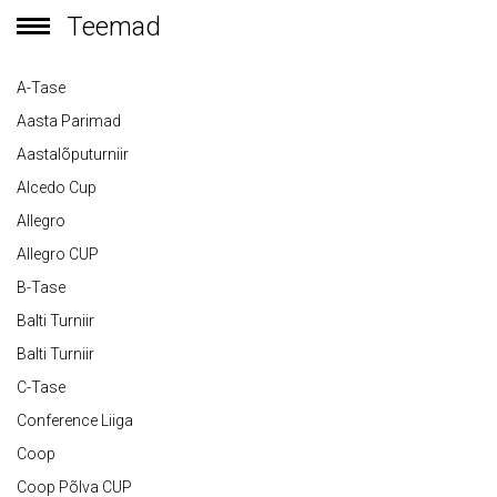
Teemad
A-Tase
Aasta Parimad
Aastalõputurniir
Alcedo Cup
Allegro
Allegro CUP
B-Tase
Balti Turniir
Balti Turniir
C-Tase
Conference Liiga
Coop
Coop Põlva CUP