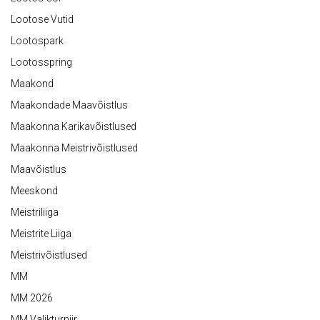
Lootose Vutid
Lootospark
Lootosspring
Maakond
Maakondade Maavõistlus
Maakonna Karikavõistlused
Maakonna Meistrivõistlused
Maavõistlus
Meeskond
Meistriliiga
Meistrite Liiga
Meistrivõistlused
MM
MM 2026
MM Valikturniir