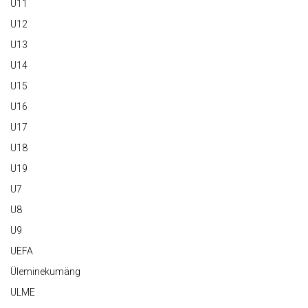
U11
U12
U13
U14
U15
U16
U17
U18
U19
U7
U8
U9
UEFA
Üleminekumäng
ULME