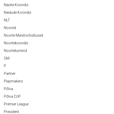
Naiste Koondis
Neidude Koondis
NLT
Noored
Noorte Meistrivõistlused
Noortekoondis
Noorteturniirid
OM
P
Partner
Playmakers
Põlva
Põlva CUP
Premier League
President