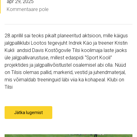
apr 29, 2025
Kommentaare pole
28.aprillil sai teoks pikalt planeeritud aktsioon, mille käigus
jalgpalliklubi Lootos tegevjuht Indrek Käo ja treener Kristin
Kukli andsid Davis Kostõgovile Tilsi koolimaja laste jaoks
üle jalgpallivarustuse, millest edaspidi “Sport Kooli”
projektides ja jalgpallivõistlustel osalemisel abi olla. Nüüd
on Tilsis olemas pallid, markerid, vestid ja juhendmaterjal,
mis võimaldab treeninguid läbi viia ka kohapeal. Klubi on
Tilsi
Jätka lugemist