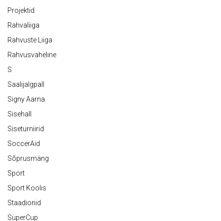
Projektid
Rahvaliiga
Rahvuste Liiga
Rahvusvaheline
S
Saalijalgpall
Signy Aarna
Sisehall
Siseturniirid
SoccerAid
Sõprusmäng
Sport
Sport Koolis
Staadionid
SuperCup