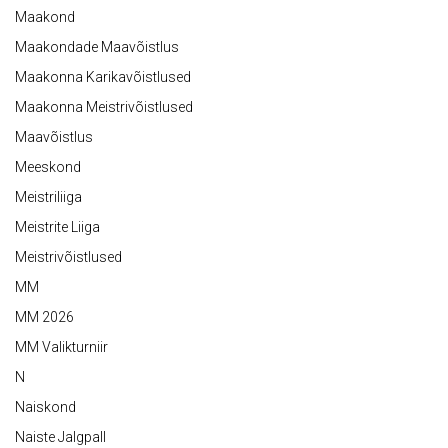
Maakond
Maakondade Maavõistlus
Maakonna Karikavõistlused
Maakonna Meistrivõistlused
Maavõistlus
Meeskond
Meistriliiga
Meistrite Liiga
Meistrivõistlused
MM
MM 2026
MM Valikturniir
N
Naiskond
Naiste Jalgpall