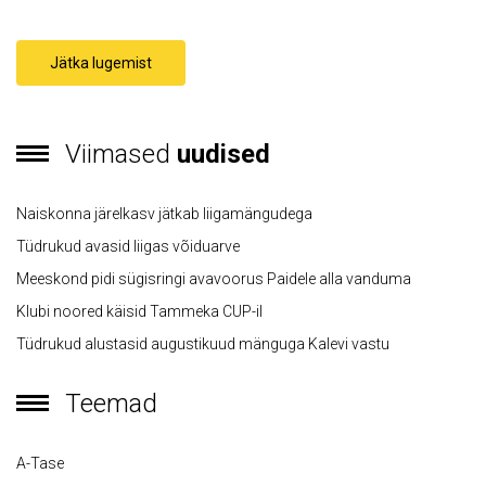
Jätka lugemist
Viimased
uudised
Naiskonna järelkasv jätkab liigamängudega
Tüdrukud avasid liigas võiduarve
Meeskond pidi sügisringi avavoorus Paidele alla vanduma
Klubi noored käisid Tammeka CUP-il
Tüdrukud alustasid augustikuud mänguga Kalevi vastu
Teemad
A-Tase