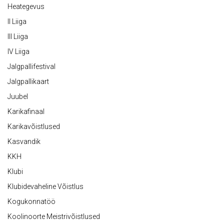
Heategevus
II Liiga
III Liiga
IV Liiga
Jalgpallifestival
Jalgpallikaart
Juubel
Karikafinaal
Karikavõistlused
Kasvandik
KKH
Klubi
Klubidevaheline Võistlus
Kogukonnatöö
Koolinoorte Meistrivõistlused