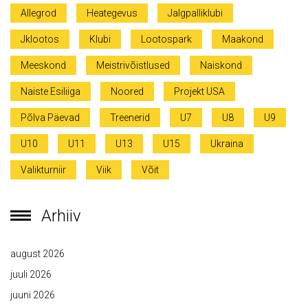
Allegrod
Heategevus
Jalgpalliklubi
Jklootos
Klubi
Lootospark
Maakond
Meeskond
Meistrivõistlused
Naiskond
Naiste Esiliiga
Noored
Projekt USA
Põlva Päevad
Treenerid
U7
U8
U9
U10
U11
U13
U15
Ukraina
Valikturniir
Viik
Võit
Arhiiv
august 2026
juuli 2026
juuni 2026