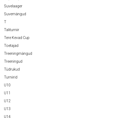
Suvelaager
Suvemängud
T
Taliturniir
Tere Kevad Cup
Toetajad
Treeningmängud
Treeningud
Tüdrukud
Turniirid
U10
U11
U12
U13
U14