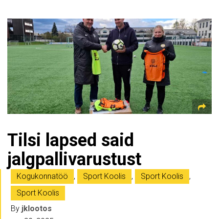
Tilsi lapsed said
jalgpallivarustust
Kogukonnatöö
,
Sport Koolis
,
Sport Koolis
,
Sport Koolis
By
jklootos