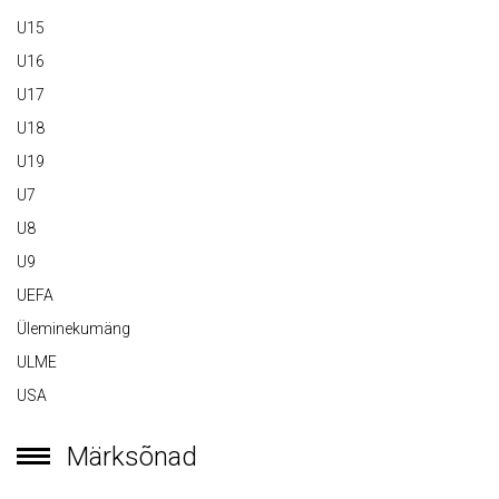
U15
U16
U17
U18
U19
U7
U8
U9
UEFA
Üleminekumäng
ULME
USA
Märksõnad