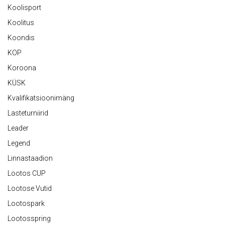
Koolisport
Koolitus
Koondis
KOP
Koroona
KÜSK
Kvalifikatsioonimäng
Lasteturniirid
Leader
Legend
Linnastaadion
Lootos CUP
Lootose Vutid
Lootospark
Lootosspring