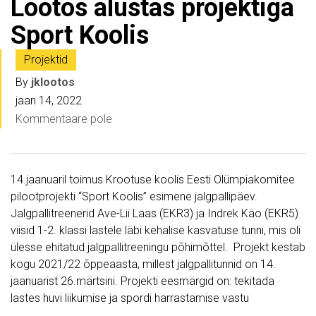
Lootos alustas projektiga
Sport Koolis
Projektid
By
jklootos
jaan 14, 2022
Kommentaare pole
14.jaanuaril toimus Krootuse koolis Eesti Olümpiakomitee
pilootprojekti “Sport Koolis” esimene jalgpallipäev.
Jalgpallitreenerid Ave-Lii Laas (EKR3) ja Indrek Käo (EKR5)
viisid 1-2. klassi lastele läbi kehalise kasvatuse tunni, mis oli
ülesse ehitatud jalgpallitreeningu põhimõttel. Projekt kestab
kogu 2021/22 õppeaasta, millest jalgpallitunnid on 14.
jaanuarist 26.märtsini. Projekti eesmärgid on: tekitada
lastes huvi liikumise ja spordi harrastamise vastu