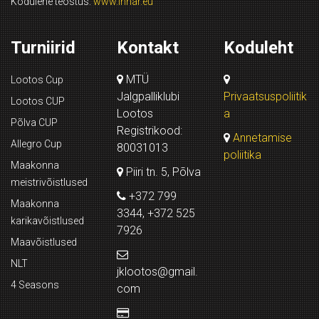
Kodulehe teostus:
www.innar.eu
Turniirid
Kontakt
Koduleht
MTÜ
Lootos Cup
Jalgpalliklubi
Privaatsuspoliitik
Lootos CUP
Lootos
a
Põlva CUP
Registrikood:
Annetamise
Allegro Cup
80031013
poliitika
Maakonna
Piiri tn. 5, Põlva
meistrivõistlused
+372 799
Maakonna
3344, +372 525
karikavõistlused
7926
Maavõistlused
NLT
jklootos@gmail.
4 Seasons
com