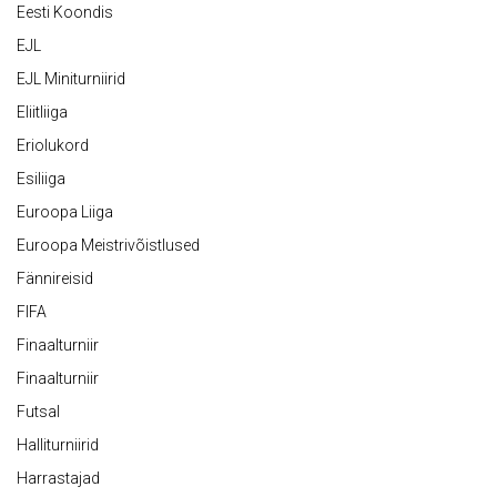
Eesti Koondis
EJL
EJL Miniturniirid
Eliitliiga
Eriolukord
Esiliiga
Euroopa Liiga
Euroopa Meistrivõistlused
Fännireisid
FIFA
Finaalturniir
Finaalturniir
Futsal
Halliturniirid
Harrastajad