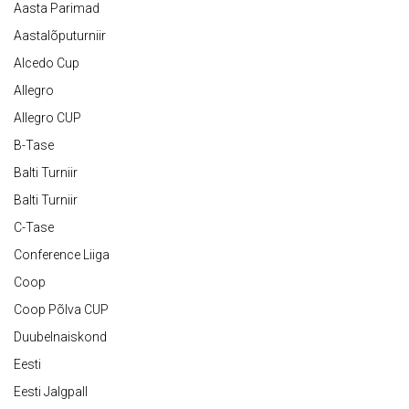
Aasta Parimad
Aastalõputurniir
Alcedo Cup
Allegro
Allegro CUP
B-Tase
Balti Turniir
Balti Turniir
C-Tase
Conference Liiga
Coop
Coop Põlva CUP
Duubelnaiskond
Eesti
Eesti Jalgpall