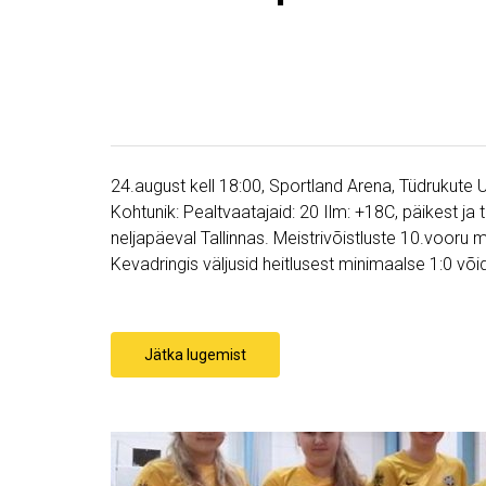
24.august kell 18:00, Sportland Arena, Tüdrukute 
Kohtunik: Pealtvaatajaid: 20 Ilm: +18C, päikest j
neljapäeval Tallinnas. Meistrivõistluste 10.vooru
Kevadringis väljusid heitlusest minimaalse 1:0 võ
Jätka lugemist