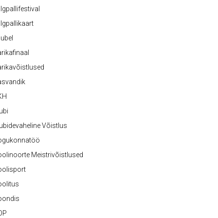
lgpallifestival
lgpallikaart
ubel
rikafinaal
rikavõistlused
asvandik
KH
ubi
ubidevaheline Võistlus
ogukonnatöö
olinoorte Meistrivõistlused
olisport
olitus
oondis
OP