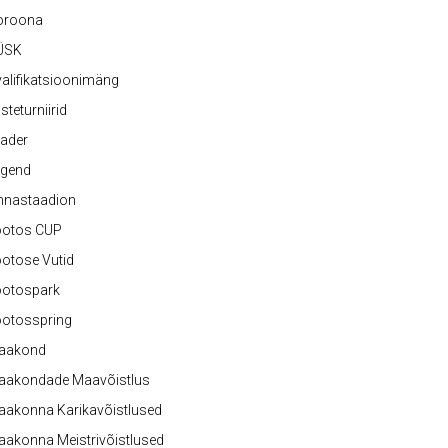
oroona
ÜSK
alifikatsioonimäng
steturniirid
ader
egend
nnastaadion
ootos CUP
otose Vutid
ootospark
ootosspring
aakond
aakondade Maavõistlus
aakonna Karikavõistlused
akonna Meistrivõistlused