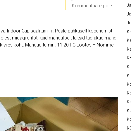
Kommentaare pole
Ja
Ja
Ju
va Indoor Cup saaliturniiril. Peale puhkuselt kogunemist
Ka
lest midagi erilist, kuid mänguliselt läksid tüdrukud mäng-
Ka
k viies koht. Mängud turniiril: 11:20 FC Lootos – Nõmme
K
K
Kl
Kl
K
Ko
Ko
Ko
K
K