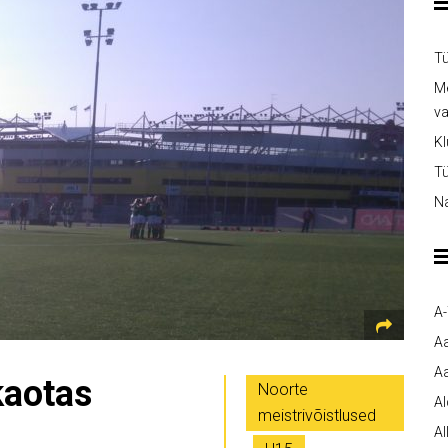
Tü
Me
v
Kl
Tü
Na
A
A
Aa
kaotas
Noorte
A
meistrivõistlused
Al