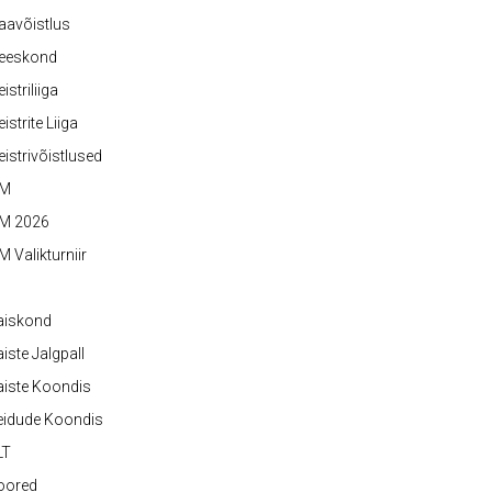
aavõistlus
eeskond
istriliiga
istrite Liiga
istrivõistlused
M
M 2026
 Valikturniir
aiskond
iste Jalgpall
iste Koondis
eidude Koondis
LT
oored