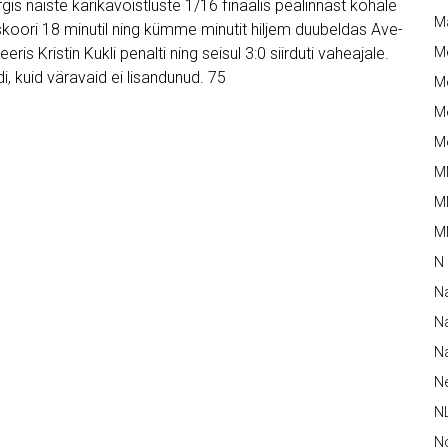
s naiste karikavõistluste 1/16 finaalis pealinnast kohale
M
oori 18 minutil ning kümme minutit hiljem duubeldas Ave-
eris Kristin Kukli penalti ning seisul 3:0 siirduti vaheajale.
M
di, kuid väravaid ei lisandunud. 75
Me
Me
Me
M
M
MM
N
N
Na
Na
N
N
N