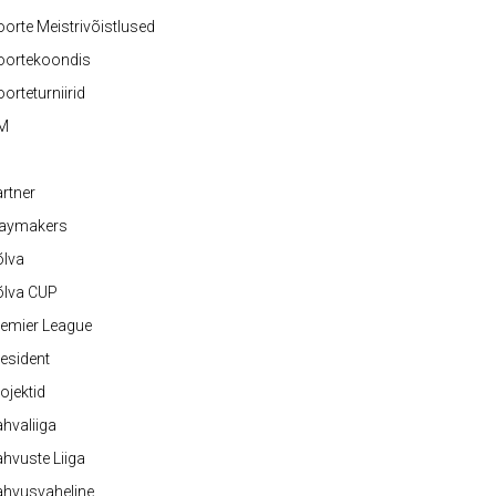
orte Meistrivõistlused
oortekoondis
orteturniirid
M
rtner
laymakers
õlva
õlva CUP
emier League
esident
ojektid
hvaliiga
hvuste Liiga
ahvusvaheline