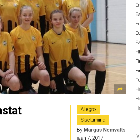
Er
Es
Eu
Eu
Fä
FI
Fi
Fi
Fu
Ha
Ha
astat
H
Allegro
,
II
Siseturniirid
III
By
Margus Nemvalts
IV
jaan 7, 2017