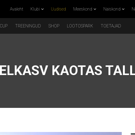
Avaleht
Klubi
Uudised
Meeskond
Naiskond
N
 CUP
TREENINGUD
SHOP
LOOTOSPARK
TOETAJAD
ELKASV KAOTAS TAL