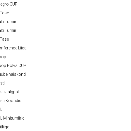
legro CUP
-Tase
lti Turniir
lti Turniir
-Tase
nference Liiga
oop
oop Põlva CUP
uubelnaiskond
sti
sti Jalgpall
sti Koondis
JL
L Miniturniirid
itliiga