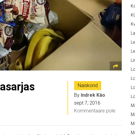
K
K
Kv
La
Le
L
Li
L
Lo
asarjas
Naiskond
L
By
Indrek Käo
L
sept 7, 2016
M
Kommentaare pole
M
M
Ma