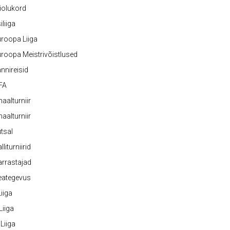
iolukord
iliiga
roopa Liiga
roopa Meistrivõistlused
nnireisid
FA
naalturniir
naalturniir
tsal
lliturniirid
rrastajad
eategevus
 Liiga
 Liiga
 Liiga