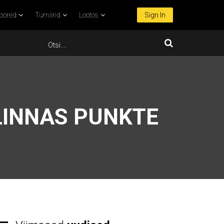
oored
Turniirid
Lootos
Sign In
LINNAS PUNKTE