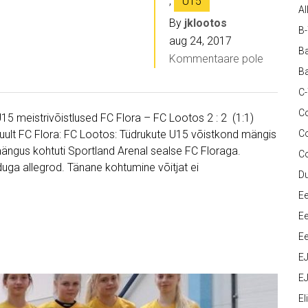
,
U15
Al
By
jklootos
B
aug 24, 2017
Ba
Kommentaare pole
Ba
C
Co
U15 meistrivõistlused FC Flora – FC Lootos 2 : 2 (1:1)
a tuult FC Flora: FC Lootos: Tüdrukute U15 võistkond mängis
C
 mängus kohtuti Sportland Arenal sealse FC Floraga.
C
iduga allegrod. Tänane kohtumine võitjat ei
D
Ee
Ee
Ee
E
EJ
Eli