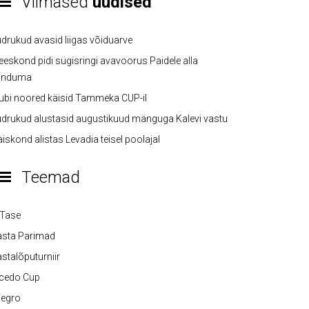
Viimased
uudised
drukud avasid liigas võiduarve
eskond pidi sügisringi avavoorus Paidele alla
anduma
ubi noored käisid Tammeka CUP-il
drukud alustasid augustikuud mänguga Kalevi vastu
iskond alistas Levadia teisel poolajal
Teemad
-Tase
asta Parimad
stalõputurniir
lcedo Cup
legro