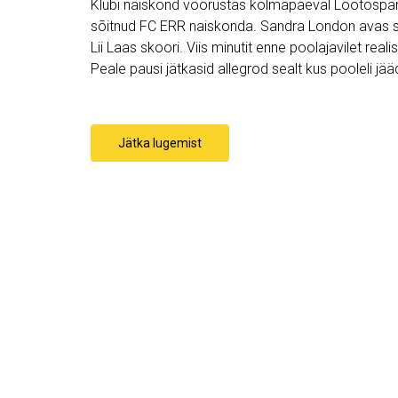
Klubi naiskond võõrustas kolmapäeval Lootospargi
sõitnud FC ERR naiskonda. Sandra London avas sk
Lii Laas skoori. Viis minutit enne poolajavilet realise
Peale pausi jätkasid allegrod sealt kus pooleli jää
Jätka lugemist