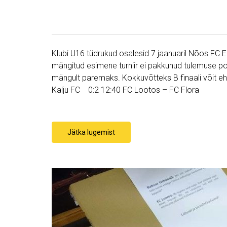
Klubi U16 tüdrukud osalesid 7.jaanuaril Nõos FC El
mängitud esimene turniir ei pakkunud tulemuse poo
mängult paremaks. Kokkuvõtteks B finaali võit eh
Kalju FC 0:2 12:40 FC Lootos – FC Flora
Jätka lugemist