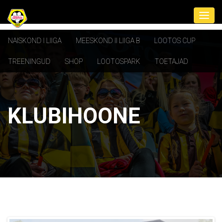
NAISKOND I LIIGA
MEESKOND II LIIGA B
LOOTOS CUP
TREENINGUD
SHOP
LOOTOSPARK
TOETAJAD
KLUBIHOONE