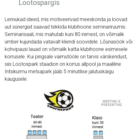
Lennukad ideed, mis motiveerivad meeskonda ja loovad
uut sünergiat saavad tekkida klubihoone seminariruumis.
Seminarisaali, mis mahutab kuni 80 inimest, on võimalik
ümber kujundada vatavalt kliendi soovidele. Lõunasöök või
kohvipausi lauad on võimalik katta klubihoone esimesele
korrusele. Kui pingsale vaimutööle on tarvis värskendust,
siis Lootospark staadion on korrus allpool ja maaliline
Intsikurmu metsapark jääb 5 minutilise jalutuskäigu
kaugusele.