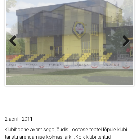
Previous
Next
2.aprillil 2011
Klubihoone avamisega jõudis Lootose teatel lõpule klubi
taristu arendamise kolmas järk. „Kõik klubi tehtud
arendused on mõeldud kohaliku kogukonna huve silmas