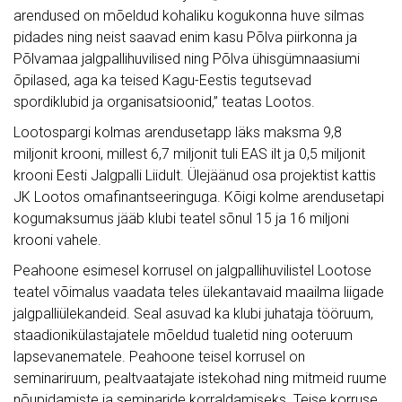
pidades ning neist saavad enim kasu Põlva piirkonna ja
Põlvamaa jalgpallihuvilised ning Põlva ühisgümnaasiumi
õpilased, aga ka teised Kagu-Eestis tegutsevad
spordiklubid ja organisatsioonid,” teatas Lootos.
Lootospargi kolmas arendusetapp läks maksma 9,8
miljonit krooni, millest 6,7 miljonit tuli EAS ilt ja 0,5 miljonit
krooni Eesti Jalgpalli Liidult. Ülejäänud osa projektist kattis
JK Lootos omafinantseeringuga. Kõigi kolme arendusetapi
kogumaksumus jääb klubi teatel sõnul 15 ja 16 miljoni
krooni vahele.
Peahoone esimesel korrusel on jalgpallihuvilistel Lootose
teatel võimalus vaadata teles ülekantavaid maailma liigade
jalgpalliülekandeid. Seal asuvad ka klubi juhataja tööruum,
staadionikülastajatele mõeldud tualetid ning ooteruum
lapsevanematele. Peahoone teisel korrusel on
seminariruum, pealtvaatajate istekohad ning mitmeid ruume
nõupidamiste ja seminaride korraldamiseks. Teise korruse
terrassil on suvel plaanis avada välikohvik.