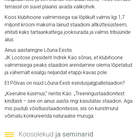
Koos klubihoone valmimisega sai lõplikult valmis ligi 1,7
miljonit krooni maksma läinud staadioni altküttesüsteem,
ehitati kaks tartaankattega jooksurada ja valmis tribüünide
alus.
Ainus aastaringne Lõuna-Eestis
JK Lootose president Indrek Käo sõnas, et klubihoone
valmimisega peaks staadioni arendamine olema lõpetatud
ja vähemalt esialgu neljandat etappi kavas pole.
Et Põlvas on nüüd Lõuna-Eesti esindusjalgpallistaadion?
„Keeruline küsimus,” nentis Käo. „Treeningustaadionitest
kindlasti – see on ainus aasta ringi kasutatav staadion. Aga
mis puutub võistlusstaadionitesse, siis on kunstmurul
võimatu konkureerida naturaalse muruga
Koosolekud
ja seminarid
Lootospargis