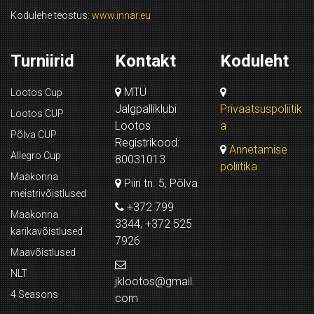
Turniirid
Kontakt
Koduleht
MTÜ
Lootos Cup
Jalgpalliklubi
Privaatsuspoliitik
Lootos CUP
Lootos
a
Põlva CUP
Registrikood:
Annetamise
Allegro Cup
80031013
poliitika
Maakonna
Piiri tn. 5, Põlva
meistrivõistlused
+372 799
Maakonna
3344, +372 525
karikavõistlused
7926
Maavõistlused
NLT
jklootos@gmail.
4 Seasons
com