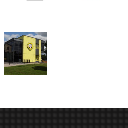
Kodulehe teostus:
www.innar.eu