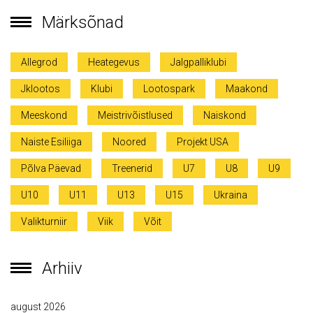
Märksõnad
Allegrod
Heategevus
Jalgpalliklubi
Jklootos
Klubi
Lootospark
Maakond
Meeskond
Meistrivõistlused
Naiskond
Naiste Esiliiga
Noored
Projekt USA
Põlva Päevad
Treenerid
U7
U8
U9
U10
U11
U13
U15
Ukraina
Valikturniir
Viik
Võit
Arhiiv
august 2026