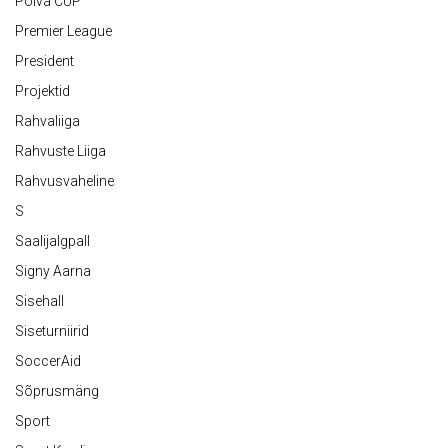
Põlva CUP
Premier League
President
Projektid
Rahvaliiga
Rahvuste Liiga
Rahvusvaheline
S
Saalijalgpall
Signy Aarna
Sisehall
Siseturniirid
SoccerAid
Sõprusmäng
Sport