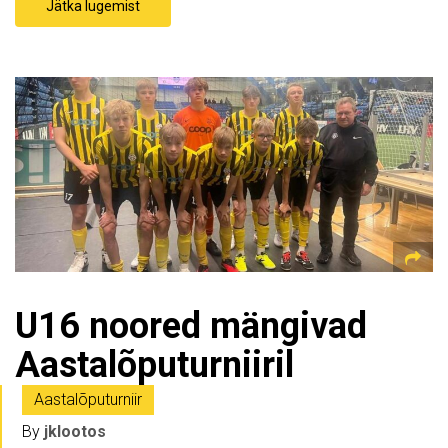
Jätka lugemist
U16 noored mängivad
Aastalõputurniiril
Aastalõputurniir
By
jklootos