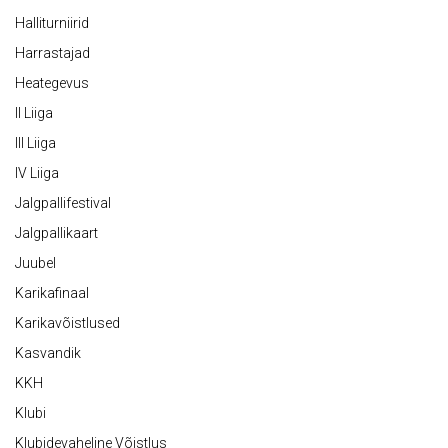
Halliturniirid
Harrastajad
Heategevus
II Liiga
III Liiga
IV Liiga
Jalgpallifestival
Jalgpallikaart
Juubel
Karikafinaal
Karikavõistlused
Kasvandik
KKH
Klubi
Klubidevaheline Võistlus