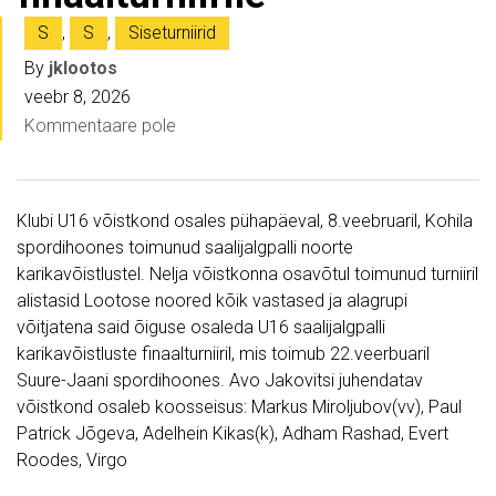
S
,
S
,
Siseturniirid
By
jklootos
veebr 8, 2026
Kommentaare pole
Klubi U16 võistkond osales pühapäeval, 8.veebruaril, Kohila
spordihoones toimunud saalijalgpalli noorte
karikavõistlustel. Nelja võistkonna osavõtul toimunud turniiril
alistasid Lootose noored kõik vastased ja alagrupi
võitjatena said õiguse osaleda U16 saalijalgpalli
karikavõistluste finaalturniiril, mis toimub 22.veerbuaril
Suure-Jaani spordihoones. Avo Jakovitsi juhendatav
võistkond osaleb koosseisus: Markus Miroljubov(vv), Paul
Patrick Jõgeva, Adelhein Kikas(k), Adham Rashad, Evert
Roodes, Virgo