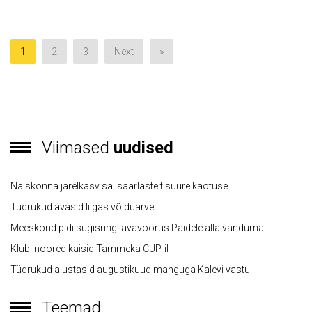
1
2
3
Next
»
Viimased
uudised
Naiskonna järelkasv sai saarlastelt suure kaotuse
Tüdrukud avasid liigas võiduarve
Meeskond pidi sügisringi avavoorus Paidele alla vanduma
Klubi noored käisid Tammeka CUP-il
Tüdrukud alustasid augustikuud mänguga Kalevi vastu
Teemad