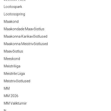
Lootospark
Lootosspring
Maakond
Maakondade Maavõistlus
Maakonna Karikavõistlused
Maakonna Meistrivõistlused
Maavõistlus
Meeskond
Meistriliiga
Meistrite Liiga
Meistrivõistlused
MM
MM 2026
MM Valikturniir
N