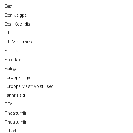
Eesti
Eesti Jalgpall
Eesti Koondis
EJL
EJL Miniturniirid
Eliitliiga
Eriolukord
Esiliiga
Euroopa Liiga
Euroopa Meistrivõistlused
Fännireisid
FIFA
Finaalturniir
Finaalturniir
Futsal