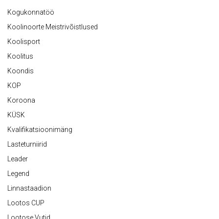
Kogukonnatöö
Koolinoorte Meistrivõistlused
Koolisport
Koolitus
Koondis
KOP
Koroona
KÜSK
Kvalifikatsioonimäng
Lasteturniirid
Leader
Legend
Linnastaadion
Lootos CUP
Lootose Vutid