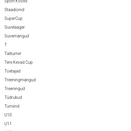
Sport Koolis
Staadionid
SuperCup
Suvelaager
Suvemängud
T
Taliturniir
Tere Kevad Cup
Toetajad
Treeningmängud
Treeningud
Tüdrukud
Turniirid
U10
U11