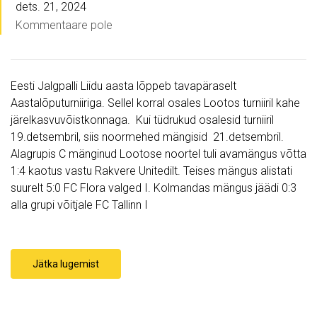
dets. 21, 2024
Kommentaare pole
Eesti Jalgpalli Liidu aasta lõppeb tavapäraselt
Aastalõputurniiriga. Sellel korral osales Lootos turniiril kahe
järelkasvuvõistkonnaga. Kui tüdrukud osalesid turniiril
19.detsembril, siis noormehed mängisid 21.detsembril.
Alagrupis C mänginud Lootose noortel tuli avamängus võtta
1:4 kaotus vastu Rakvere Unitedilt. Teises mängus alistati
suurelt 5:0 FC Flora valged I. Kolmandas mängus jäädi 0:3
alla grupi võitjale FC Tallinn I
Jätka lugemist