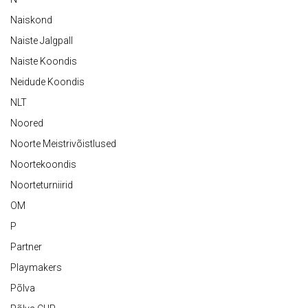
Naiskond
Naiste Jalgpall
Naiste Koondis
Neidude Koondis
NLT
Noored
Noorte Meistrivõistlused
Noortekoondis
Noorteturniirid
OM
P
Partner
Playmakers
Põlva