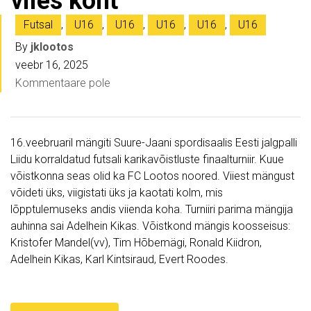
viies koht
Futsal
,
U16
,
U16
,
U16
,
U16
,
U16
By
jklootos
veebr 16, 2025
Kommentaare pole
16.veebruaril mängiti Suure-Jaani spordisaalis Eesti jalgpalli
Liidu korraldatud futsali karikavõistluste finaalturniir. Kuue
võistkonna seas olid ka FC Lootos noored. Viiest mängust
võideti üks, viigistati üks ja kaotati kolm, mis
lõpptulemuseks andis viienda koha. Turniiri parima mängija
auhinna sai Adelhein Kikas. Võistkond mängis koosseisus:
Kristofer Mandel(vv), Tim Hõbemägi, Ronald Kiidron,
Adelhein Kikas, Karl Kintsiraud, Evert Roodes.