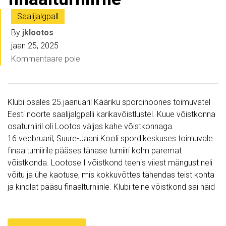
Saalijalgpall
By
jklootos
jaan 25, 2025
Kommentaare pole
Klubi osales 25.jaanuaril Kääriku spordihoones toimuvatel
Eesti noorte saalijalgpalli karikavõistlustel. Kuue võistkonna
osaturniiril oli Lootos väljas kahe võistkonnaga.
16.veebruaril, Suure-Jaani Kooli spordikeskuses toimuvale
finaalturniirile pääses tänase turniiri kolm paremat
võistkonda. Lootose I võistkond teenis viiest mängust neli
võitu ja ühe kaotuse, mis kokkuvõttes tähendas teist kohta
ja kindlat pääsu finaalturniirile. Klubi teine võistkond sai häid