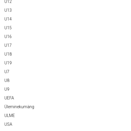
U12
U13
U14
U15
U16
U17
U18
U19
U7
U8
U9
UEFA
Üleminekumäng
ULME
USA