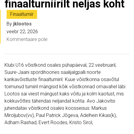
finaalturniirilt neljas koht
Finaalturniir
By
jklootos
veebr 22, 2026
Kommentaare pole
Klubi U16 võistkond osales pühapäeval, 22.veebruaril,
Suure-Jaani spordihoones saalijalgpalli noorte
karikavõistluste finaalturniiril. Kuue võistkonna osavõtul
toimunud turniiril mängisid kõik võistkonnad omavahel läbi.
Lootos sai viiest mängust kaks võitu ja kolm kaotust, mis
kokkuvõttes tähendas neljandat kohta. Avo Jakovitsi
juhendatav võistkond osales koosseisus: Markus
Miroljubov(vv), Paul Patrick Jõgeva, Adelhein Kikas(k),
Adham Rashad, Evert Roodes, Kristo Sirol,