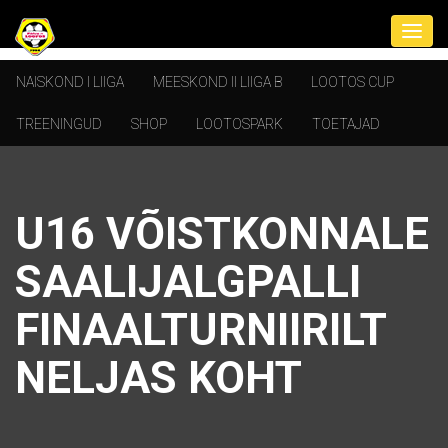
NAISKOND I LIIGA
MEESKOND II LIIGA B
LOOTOS CUP
TREENINGUD
SHOP
LOOTOSPARK
TOETAJAD
U16 VÕISTKONNALE
SAALIJALGPALLI
FINAALTURNIIRILT
NELJAS KOHT