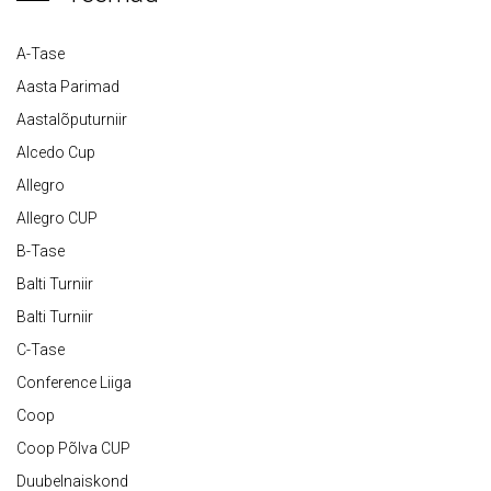
A-Tase
Aasta Parimad
Aastalõputurniir
Alcedo Cup
Allegro
Allegro CUP
B-Tase
Balti Turniir
Balti Turniir
C-Tase
Conference Liiga
Coop
Coop Põlva CUP
Duubelnaiskond