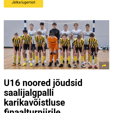
Jätka lugemist
U16 noored jõudsid
saalijalgpalli
karikavõistluse
finaalturniirile