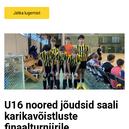
Jätka lugemist
U16 noored jõudsid saali
karikavõistluste
finaalturniirile