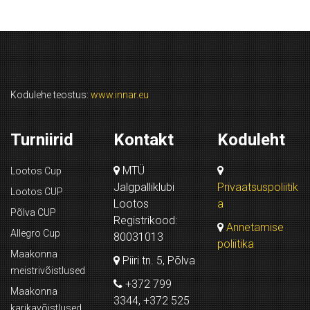
Kodulehe teostus:
www.innar.eu
Turniirid
Kontakt
Koduleht
MTÜ
Lootos Cup
Jalgpalliklubi
Privaatsuspoliitik
Lootos CUP
Lootos
a
Põlva CUP
Registrikood:
Annetamise
Allegro Cup
80031013
poliitika
Maakonna
Piiri tn. 5, Põlva
meistrivõistlused
+372 799
Maakonna
3344, +372 525
karikavõistlused