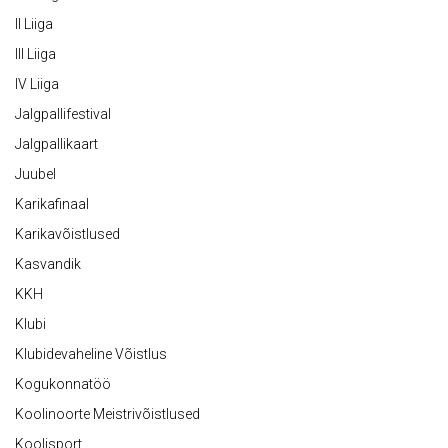
II Liiga
III Liiga
IV Liiga
Jalgpallifestival
Jalgpallikaart
Juubel
Karikafinaal
Karikavõistlused
Kasvandik
KKH
Klubi
Klubidevaheline Võistlus
Kogukonnatöö
Koolinoorte Meistrivõistlused
Koolisport