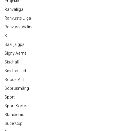
Projektid
Rahvaliiga
Rahvuste Liiga
Rahvusvaheline
S
Saalijalgpall
Signy Aarna
Sisehall
Siseturniirid
SoccerAid
Sõprusmäng
Sport
Sport Koolis
Staadionid
SuperCup