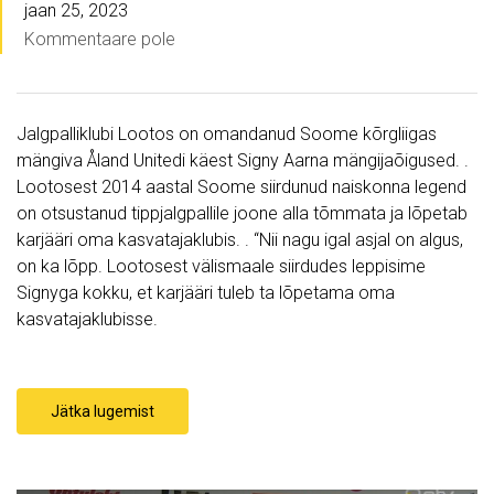
jaan 25, 2023
Kommentaare pole
Jalgpalliklubi Lootos on omandanud Soome kõrgliigas
mängiva Åland Unitedi käest Signy Aarna mängijaõigused. .
Lootosest 2014 aastal Soome siirdunud naiskonna legend
on otsustanud tippjalgpallile joone alla tõmmata ja lõpetab
karjääri oma kasvatajaklubis. . “Nii nagu igal asjal on algus,
on ka lõpp. Lootosest välismaale siirdudes leppisime
Signyga kokku, et karjääri tuleb ta lõpetama oma
kasvatajaklubisse.
Jätka lugemist