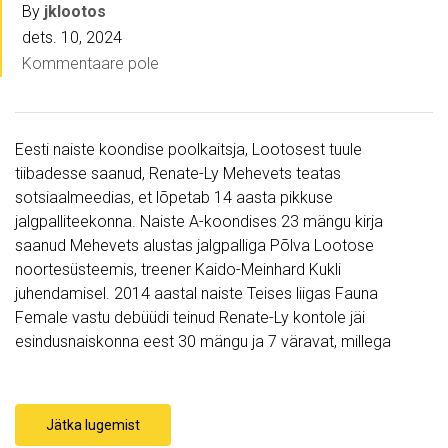
By
jklootos
dets. 10, 2024
Kommentaare pole
Eesti naiste koondise poolkaitsja, Lootosest tuule
tiibadesse saanud, Renate-Ly Mehevets teatas
sotsiaalmeedias, et lõpetab 14 aasta pikkuse
jalgpalliteekonna. Naiste A-koondises 23 mängu kirja
saanud Mehevets alustas jalgpalliga Põlva Lootose
noortesüsteemis, treener Kaido-Meinhard Kukli
juhendamisel. 2014 aastal naiste Teises liigas Fauna
Female vastu debüüdi teinud Renate-Ly kontole jäi
esindusnaiskonna eest 30 mängu ja 7 väravat, millega
Jätka lugemist