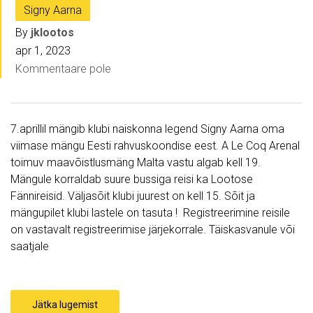
Signy Aarna
By
jklootos
apr 1, 2023
Kommentaare pole
7.aprillil mängib klubi naiskonna legend Signy Aarna oma
viimase mängu Eesti rahvuskoondise eest. A Le Coq Arenal
toimuv maavõistlusmäng Malta vastu algab kell 19.
Mängule korraldab suure bussiga reisi ka Lootose
Fännireisid. Väljasõit klubi juurest on kell 15. Sõit ja
mängupilet klubi lastele on tasuta ! Registreerimine reisile
on vastavalt registreerimise järjekorrale. Täiskasvanule või
saatjale
Jätka lugemist