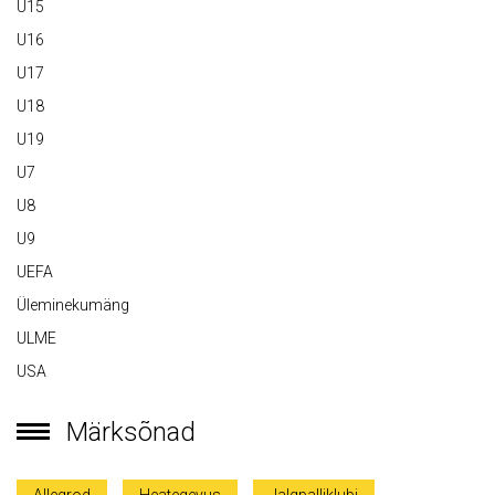
U15
U16
U17
U18
U19
U7
U8
U9
UEFA
Üleminekumäng
ULME
USA
Märksõnad