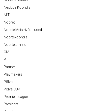
Naiste Koondis
Neidude Koondis
NLT
Noored
Noorte Meistrivõistlused
Noortekoondis
Noorteturniirid
OM
P
Partner
Playmakers
Põlva
Põlva CUP
Premier League
President