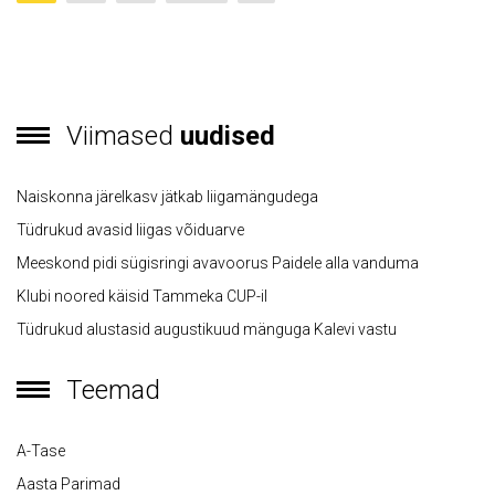
Viimased
uudised
Naiskonna järelkasv jätkab liigamängudega
Tüdrukud avasid liigas võiduarve
Meeskond pidi sügisringi avavoorus Paidele alla vanduma
Klubi noored käisid Tammeka CUP-il
Tüdrukud alustasid augustikuud mänguga Kalevi vastu
Teemad
A-Tase
Aasta Parimad