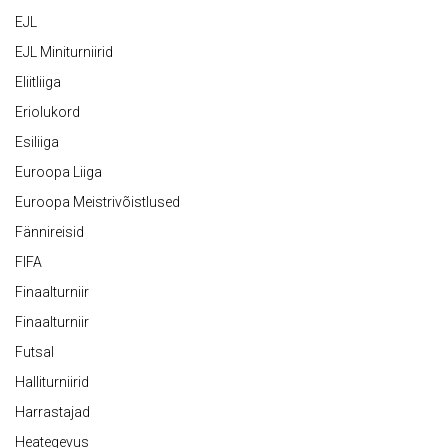
EJL
EJL Miniturniirid
Eliitliiga
Eriolukord
Esiliiga
Euroopa Liiga
Euroopa Meistrivõistlused
Fännireisid
FIFA
Finaalturniir
Finaalturniir
Futsal
Halliturniirid
Harrastajad
Heategevus