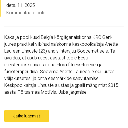
dets. 11, 2025
Kommentaare pole
Kaks ja pool kuud Belgia kõrgliiganaiskonna KRC Genk
juures praktikal viibinud naiskonna keskpoolkaitsja Anette
Laureen Linnuste (23) andis intervjuu Soccernet.eele. Ta
avaldas, et asub uuest aastast tööle Eesti
meisternaiskonna Tallinna Flora fitness-treeneri ja
füsioterapeudina. Soovime Anette Laureenile edu uutes
väljakutsetes ja oma eesmärkide saavutamisel!
Keskpoolkaitsja Linnuste alustas jalgpalli mängimist 2015.
aastal Põltsamaa Motiivis. Juba järgmisel
Jätka lugemist