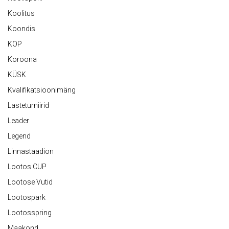
Koolitus
Koondis
KOP
Koroona
KÜSK
Kvalifikatsioonimäng
Lasteturniirid
Leader
Legend
Linnastaadion
Lootos CUP
Lootose Vutid
Lootospark
Lootosspring
Maakond