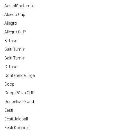
Aastalõputurniir
Alcedo Cup
Allegro
Allegro CUP
B-Tase
Balti Turniir
Balti Turniir
C-Tase
Conference Liiga
Coop
Coop Põlva CUP
Duubelnaiskond
Eesti
Eesti Jalgpall
Eesti Koondis