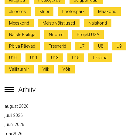
Allegrod
Heategevus
Jalgpalliklubi
Jklootos
Klubi
Lootospark
Maakond
Meeskond
Meistrivõistlused
Naiskond
Naiste Esiliiga
Noored
Projekt USA
Põlva Päevad
Treenerid
U7
U8
U9
U10
U11
U13
U15
Ukraina
Valikturniir
Viik
Võit
Arhiiv
august 2026
juuli 2026
juuni 2026
mai 2026