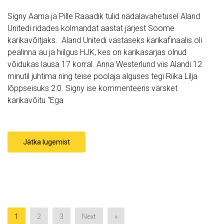
Signy Aarna ja Pille Raaadik tulid nädalavahetusel Aland
Unitedi ridades kolmandat aastat järjest Soome
karikavõitjaks. Aland Unitedi vastaseks karikafinaalis oli
pealinna au ja hiilgus HJK, kes on karikasarjas olnud
võidukas lausa 17 korral. Anna Westerlund viis Alandi 12.
minutil juhtima ning teise poolaja alguses tegi Riika Lilja
lõppseisuks 2:0. Signy ise kommenteeris värsket
karikavõitu “Ega
Jätka lugemist
1
2
3
Next
»