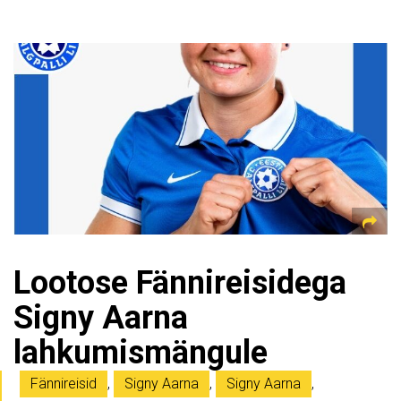
Lootose Fännireisidega
Signy Aarna
lahkumismängule
Fännireisid
,
Signy Aarna
,
Signy Aarna
,