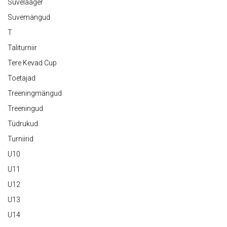
Suvelaager
Suvemängud
T
Taliturniir
Tere Kevad Cup
Toetajad
Treeningmängud
Treeningud
Tüdrukud
Turniirid
U10
U11
U12
U13
U14