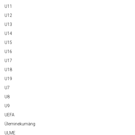
U11
U12
U13
U14
U15
U16
U17
U18
U19
U7
U8
U9
UEFA
Üleminekumäng
ULME