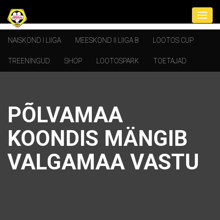
NAISKOND I LIIGA
MEESKOND II LIIGA B
LOOTOS CUP
TREENINGUD
SHOP
LOOTOSPARK
TOETAJAD
PÕLVAMAA
KOONDIS MÄNGIB
VALGAMAA VASTU