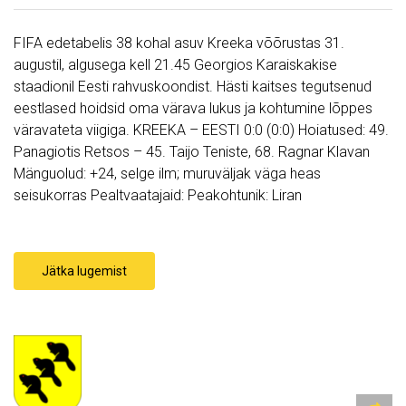
FIFA edetabelis 38 kohal asuv Kreeka võõrustas 31.
augustil, algusega kell 21.45 Georgios Karaiskakise
staadionil Eesti rahvuskoondist. Hästi kaitses tegutsenud
eestlased hoidsid oma värava lukus ja kohtumine lõppes
väravateta viigiga. KREEKA – EESTI 0:0 (0:0) Hoiatused: 49.
Panagiotis Retsos – 45. Taijo Teniste, 68. Ragnar Klavan
Mänguolud: +24, selge ilm; muruväljak väga heas
seisukorras Pealtvaatajaid: Peakohtunik: Liran
Jätka lugemist