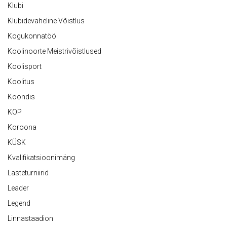
Klubi
Klubidevaheline Võistlus
Kogukonnatöö
Koolinoorte Meistrivõistlused
Koolisport
Koolitus
Koondis
KOP
Koroona
KÜSK
Kvalifikatsioonimäng
Lasteturniirid
Leader
Legend
Linnastaadion