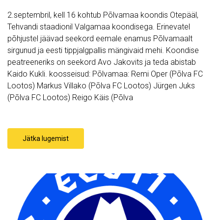
2.septembril, kell 16 kohtub Põlvamaa koondis Otepääl,
Tehvandi staadionil Valgamaa koondisega. Erinevatel
põhjustel jäävad seekord eemale enamus Põlvamaalt
sirgunud ja eesti tippjalgpallis mängivaid mehi. Koondise
peatreeneriks on seekord Avo Jakovits ja teda abistab
Kaido Kukli. koosseisud: Põlvamaa: Remi Oper (Põlva FC
Lootos) Markus Villako (Põlva FC Lootos) Jürgen Juks
(Põlva FC Lootos) Reigo Käis (Põlva
Jätka lugemist