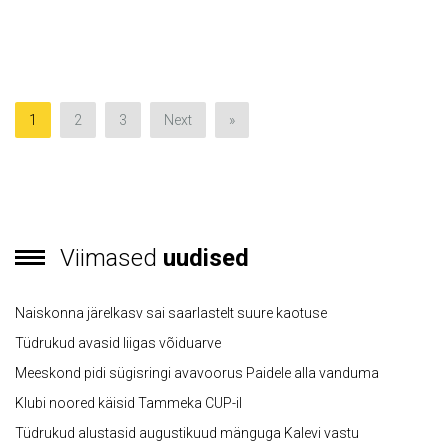
1
2
3
Next
»
Viimased
uudised
Naiskonna järelkasv sai saarlastelt suure kaotuse
Tüdrukud avasid liigas võiduarve
Meeskond pidi sügisringi avavoorus Paidele alla vanduma
Klubi noored käisid Tammeka CUP-il
Tüdrukud alustasid augustikuud mänguga Kalevi vastu