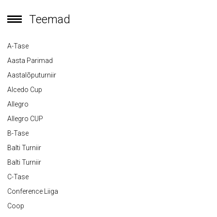
Teemad
A-Tase
Aasta Parimad
Aastalõputurniir
Alcedo Cup
Allegro
Allegro CUP
B-Tase
Balti Turniir
Balti Turniir
C-Tase
Conference Liiga
Coop