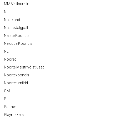
MM Valikturniir
N
Naiskond
Naiste Jalgpall
Naiste Koondis
Neidude Koondis
NLT
Noored
Noorte Meistrivõistlused
Noortekoondis
Noorteturniirid
OM
P
Partner
Playmakers