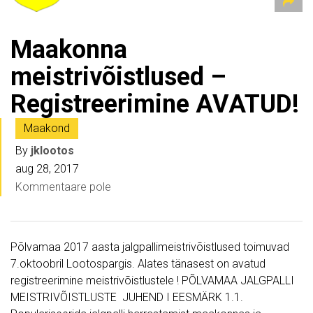
Maakonna
meistrivõistlused –
Registreerimine AVATUD!
Maakond
By
jklootos
aug 28, 2017
Kommentaare pole
Põlvamaa 2017 aasta jalgpallimeistrivõistlused toimuvad
7.oktoobril Lootospargis. Alates tänasest on avatud
registreerimine meistrivõistlustele ! PÕLVAMAA JALGPALLI
MEISTRIVÕISTLUSTE JUHEND I EESMÄRK 1.1.