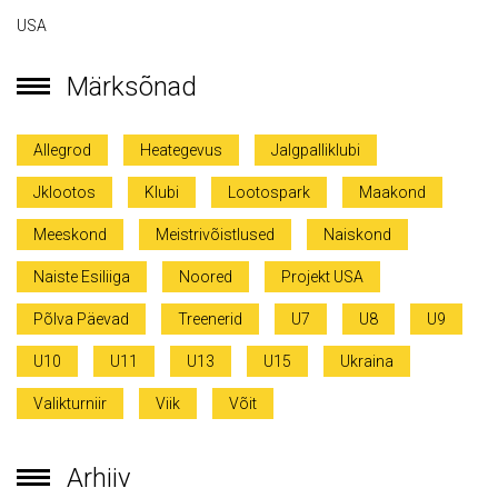
USA
Märksõnad
Allegrod
Heategevus
Jalgpalliklubi
Jklootos
Klubi
Lootospark
Maakond
Meeskond
Meistrivõistlused
Naiskond
Naiste Esiliiga
Noored
Projekt USA
Põlva Päevad
Treenerid
U7
U8
U9
U10
U11
U13
U15
Ukraina
Valikturniir
Viik
Võit
Arhiiv