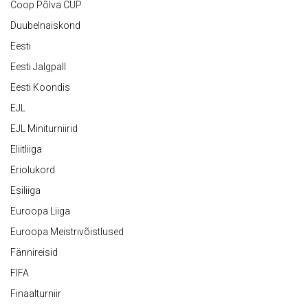
Coop Põlva CUP
Duubelnaiskond
Eesti
Eesti Jalgpall
Eesti Koondis
EJL
EJL Miniturniirid
Eliitliiga
Eriolukord
Esiliiga
Euroopa Liiga
Euroopa Meistrivõistlused
Fännireisid
FIFA
Finaalturniir