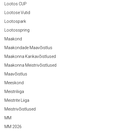
Lootos CUP
Lootose Vutid
Lootospark
Lootosspring
Maakond
Maakondade Maavõistlus
Maakonna Karikavõistlused
Maakonna Meistrivõistlused
Maavõistlus
Meeskond
Meistriliiga
Meistrite Liiga
Meistrivõistlused
MM
MM 2026