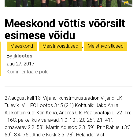
Meeskond võttis võõrsilt
esimese võidu
Meeskond
,
Meistrivõistlused
,
Meistrivõistlused
By
jklootos
aug 27, 2017
Kommentaare pole
27.august kell 13, Viljandi kunstmurustaadion Viljandi JK
Tulevik IV – FC Lootos 3 : 5 (2:1) Kohtunik: Jako Arula
Abikohtunikud: Karl Kena, Andres Ots Pealtvaatajaid: 22 Ilm:
+16C, päike, kuiv väravad: 1:0 10`. 2:0 25`. 2:1 41`.
omavärav 2:2 58`. Martin Adusoo 2:3 59`. Priit Rahuelu 3:3
69`. 3:4 75`. Andre Kukk 3:5 78`. Helander Vist