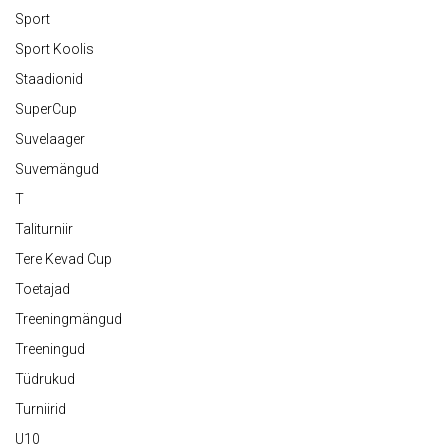
Sport
Sport Koolis
Staadionid
SuperCup
Suvelaager
Suvemängud
T
Taliturniir
Tere Kevad Cup
Toetajad
Treeningmängud
Treeningud
Tüdrukud
Turniirid
U10