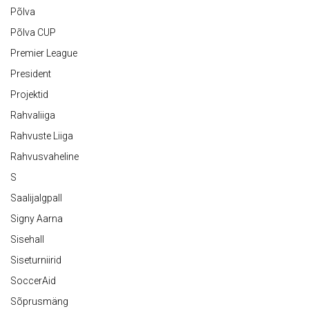
Põlva
Põlva CUP
Premier League
President
Projektid
Rahvaliiga
Rahvuste Liiga
Rahvusvaheline
S
Saalijalgpall
Signy Aarna
Sisehall
Siseturniirid
SoccerAid
Sõprusmäng