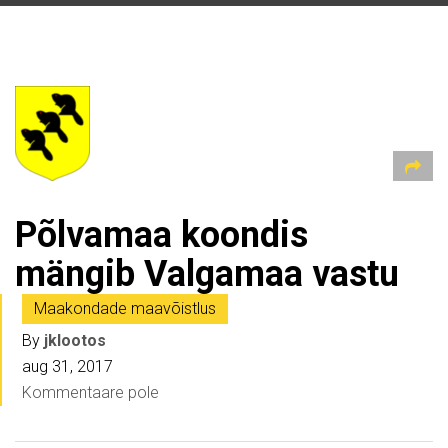
Põlvamaa koondis
mängib Valgamaa vastu
Maakondade maavõistlus
By
jklootos
aug 31, 2017
Kommentaare pole