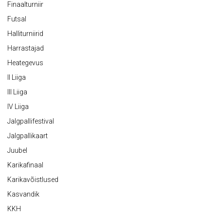
Finaalturniir
Futsal
Halliturniirid
Harrastajad
Heategevus
II Liiga
III Liiga
IV Liiga
Jalgpallifestival
Jalgpallikaart
Juubel
Karikafinaal
Karikavõistlused
Kasvandik
KKH