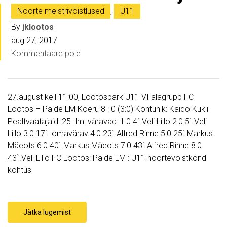
Noorte meistrivõistlused
,
U11
By
jklootos
aug 27, 2017
Kommentaare pole
27.august kell 11:00, Lootospark U11 VI alagrupp FC
Lootos – Paide LM Koeru 8 : 0 (3:0) Kohtunik: Kaido Kukli
Pealtvaatajaid: 25 Ilm: väravad: 1:0 4`.Veli Lillo 2:0 5`.Veli
Lillo 3:0 17`. omavärav 4:0 23`.Alfred Rinne 5:0 25`.Markus
Mäeots 6:0 40`.Markus Mäeots 7:0 43`.Alfred Rinne 8:0
43`.Veli Lillo FC Lootos: Paide LM : U11 noortevõistkond
kohtus
Jätka lugemist