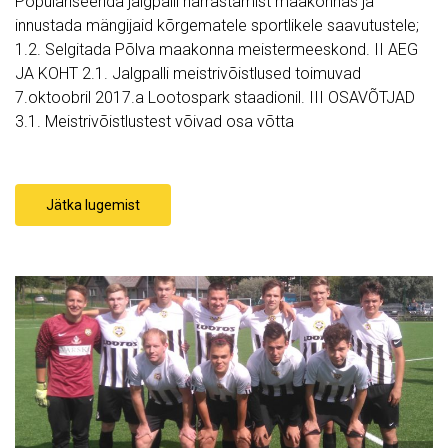
Populariseerida jalgpalli harrastamist maakonnas ja
innustada mängijaid kõrgematele sportlikele saavutustele;
1.2. Selgitada Põlva maakonna meistermeeskond. II AEG
JA KOHT 2.1. Jalgpalli meistrivõistlused toimuvad
7.oktoobril 2017.a Lootospark staadionil. III OSAVÕTJAD
3.1. Meistrivõistlustest võivad osa võtta
Jätka lugemist