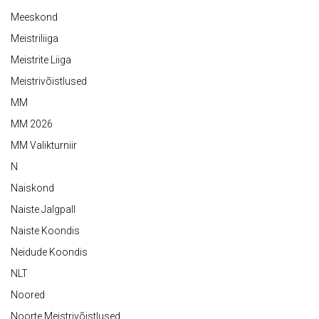
Meeskond
Meistriliiga
Meistrite Liiga
Meistrivõistlused
MM
MM 2026
MM Valikturniir
N
Naiskond
Naiste Jalgpall
Naiste Koondis
Neidude Koondis
NLT
Noored
Noorte Meistrivõistlused