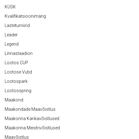
KÜSK
Kvalifikatsioonimäng
Lasteturniirid
Leader
Legend
Linnastaadion
Lootos CUP
Lootose Vutid
Lootospark
Lootosspring
Maakond
Maakondade Maavõistlus
Maakonna Karikavõistlused
Maakonna Meistrivõistlused
Maavõistlus