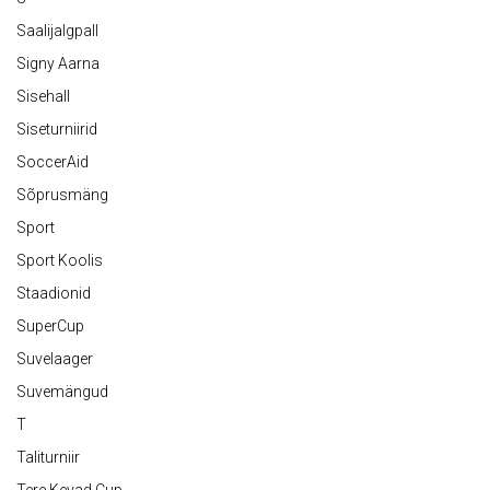
Saalijalgpall
Signy Aarna
Sisehall
Siseturniirid
SoccerAid
Sõprusmäng
Sport
Sport Koolis
Staadionid
SuperCup
Suvelaager
Suvemängud
T
Taliturniir