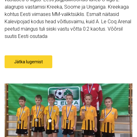
alagrupis vastamisi Kreeka, Soome ja Ungariga. Kreekaga
kohtus Eesti viimases MM-valiktsüklis. Esmalt näitasid
Kalevipojad kodus head võitlusvaimu, kuid A. Le Coq Arenal
peetud mängus tuli siiski vastu võtta 0:2 kaotus. Võõrsil
suutis Eesti osutada
Jätka lugemist