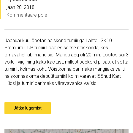
jaan 28, 2018
Kommentaare pole
Jaanuarikuu lõpetas naiskond turniiriga Lähtel. SK10
Premium CUP turniiril osales seitse naiskonda, kes
omavahel läbi mängisid. Mängu aeg oli 20 min. Lootos sai 3
võitu , viigi ning kaks kaotust, millest seekord piisas, et võtta
turniirilt kolmas koht. Võistkonna parimaks mängijaks valiti
naiskonnas oma debüütturniiril kolm väravat löönud Kärt
Hüdsi ja turniiri parimaks väravavahiks valisid
Jätka lugemist