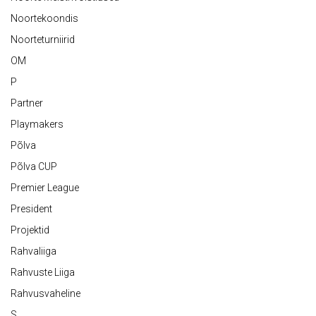
Noortekoondis
Noorteturniirid
OM
P
Partner
Playmakers
Põlva
Põlva CUP
Premier League
President
Projektid
Rahvaliiga
Rahvuste Liiga
Rahvusvaheline
S