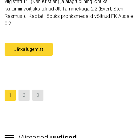
viigistati 1:1 (Karl Kristian) ja alagrupi ning lõpuks
ka turniirivõitjaks tulnud JK Tammekaga 2:2 (Evert, Sten
Rasmus ). Kaotati lõpuks pronksmedalid võitnud FK Audale
0:2.
Jätka lugemist
1
2
3
Viimased
uudised