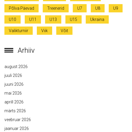
Põlva Päevad
Treenerid
U7
U8
U9
U10
U11
U13
U15
Ukraina
Valikturniir
Viik
Võit
Arhiiv
august 2026
juuli 2026
juuni 2026
mai 2026
aprill 2026
märts 2026
veebruar 2026
jaanuar 2026