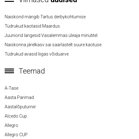
Naiskond mängib Tartus derbykohtumise
Tüdrukud kaotasid Maardus
Juuniorid langesid Vasalemmas üleaja minutitel
Naiskonna järelkasv sai saarlastelt suure kaotuse
Tüdrukud avasid liigas võiduarve
Teemad
A-Tase
Aasta Parimad
Aastalõputurniir
Alcedo Cup
Allegro
Allegro CUP