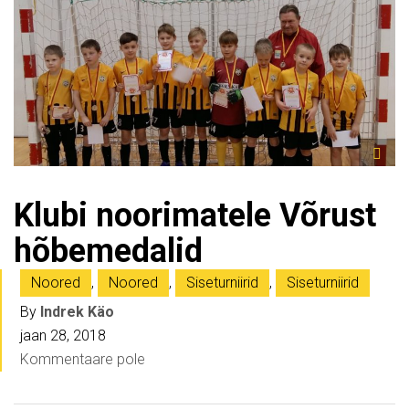
Klubi noorimatele Võrust
hõbemedalid
Noored
,
Noored
,
Siseturniirid
,
Siseturniirid
By
Indrek Käo
jaan 28, 2018
Kommentaare pole