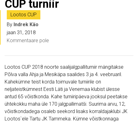
CUP turniir
Lootos CUP
By
Indrek Käo
jaan 31, 2018
Kommentaare pole
Lootos CUP 2018 noorte saalijalgpalliturniir mängitakse
Põlva valla Ahja ja Mesikäpa saalides 3 ja 4. veebruaril.
Kahekümne teist korda toimuvale turniirile on
neljateistkümnest Eesti Läti ja Venemaa klubist ülesse
antud 65 võistkonda. Kahe turniiripäeva jooksul peetakse
ühtekokku maha üle 170 jalgpallimatši. Suurima arvu, 12,
võistkondadega osaleb seekord lisaks korraldajaklubi JK
Lootos`ele Tartu JK Tammeka. Kümne võistkonnaga