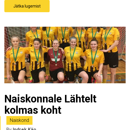
Jätka lugemist
Naiskonnale Lähtelt
kolmas koht
Naiskond
By
Indrek Käo