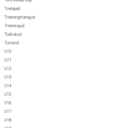
Tere Kevad Cup
Toetajad
Treeningmängud
Treeningud
Tüdrukud
Turniirid
U10
U11
U12
U13
U14
U15
U16
U17
U18