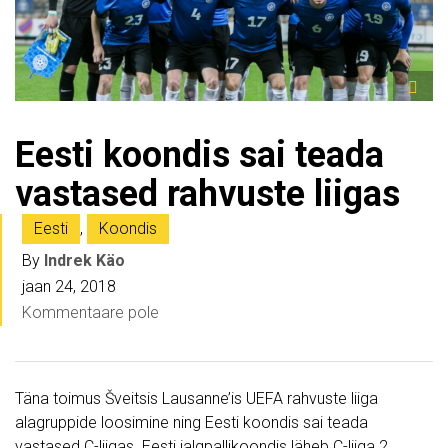
Eesti koondis sai teada
vastased rahvuste liigas
Eesti
,
Koondis
By
Indrek Käo
jaan 24, 2018
Kommentaare pole
Täna toimus Šveitsis Lausanne’is UEFA rahvuste liiga
alagruppide loosimine ning Eesti koondis sai teada
vastased C-liigas. Eesti jalgpallikoondis läheb C-liiga 2.