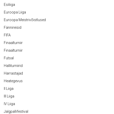
Esiliiga
Euroopa Liiga
Euroopa Meistrivõistlused
Fännireisid
FIFA
Finaalturniir
Finaalturniir
Futsal
Halliturniirid
Harrastajad
Heategevus
II Liiga
III Liiga
IV Liiga
Jalgpallifestival