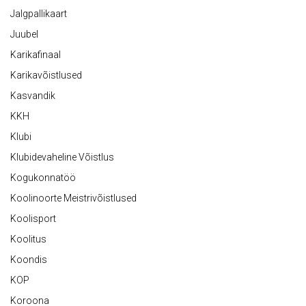
Jalgpallikaart
Juubel
Karikafinaal
Karikavõistlused
Kasvandik
KKH
Klubi
Klubidevaheline Võistlus
Kogukonnatöö
Koolinoorte Meistrivõistlused
Koolisport
Koolitus
Koondis
KOP
Koroona