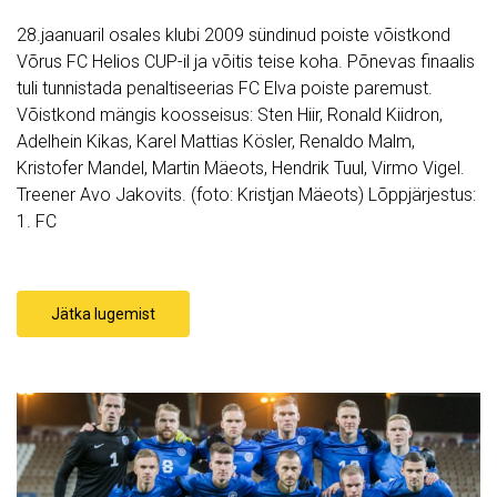
28.jaanuaril osales klubi 2009 sündinud poiste võistkond
Võrus FC Helios CUP-il ja võitis teise koha. Põnevas finaalis
tuli tunnistada penaltiseerias FC Elva poiste paremust.
Võistkond mängis koosseisus: Sten Hiir, Ronald Kiidron,
Adelhein Kikas, Karel Mattias Kösler, Renaldo Malm,
Kristofer Mandel, Martin Mäeots, Hendrik Tuul, Virmo Vigel.
Treener Avo Jakovits. (foto: Kristjan Mäeots) Lõppjärjestus:
1. FC
Jätka lugemist