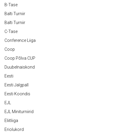
B-Tase
Balti Turniir
Balti Turniir
C-Tase
Conference Liiga
Coop
Coop Põlva CUP
Duubelnaiskond
Eesti
Eesti Jalgpall
Eesti Koondis
EJL
EJL Miniturniirid
Eliitliiga
Eriolukord