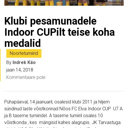
Klubi pesamunadele
Indoor CUPilt teise koha
medalid
Noorteturniirid
By
Indrek Käo
jaan 14, 2018
Kommentaare pole
Pühapäeval, 14.jaanuaril, osalesid klubi 2011 ja hiljem
sündinud laste võistkonnad Nõos FC Elva Indoor CUP U7 A
ja B taseme turniiridel. A taseme turniiril osales 10
võistkonda , kes mängisid kahes alagrupis. JK Tarvastuga