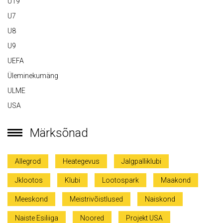
U19
U7
U8
U9
UEFA
Üleminekumäng
ULME
USA
Märksõnad
Allegrod
Heategevus
Jalgpalliklubi
Jklootos
Klubi
Lootospark
Maakond
Meeskond
Meistrivõistlused
Naiskond
Naiste Esiliiga
Noored
Projekt USA