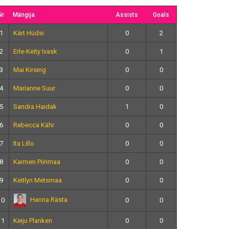
Nr
Mängija
Assists
Goals
1
Kärt Hüdsi
0
2
2
Erle-Keity Ivask
0
1
3
Mai Kirsing
0
0
4
Marianne Suur
0
0
5
Sandra Haidak
1
0
6
Rebecca Kähr
0
0
7
Ita Lillo
0
0
8
Karmen Piirimaa
0
0
9
Keitlyn Metsmaa
0
0
Hanna Rästa
10
0
0
11
Keiju Planken
0
0