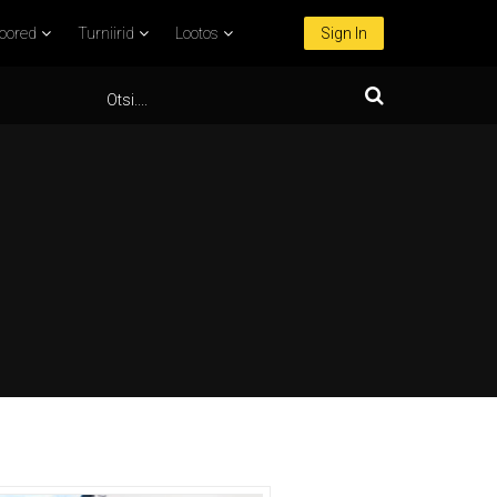
oored
Turniirid
Lootos
Sign In