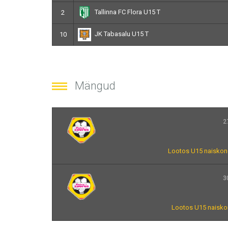
Tallinna FC Flora U15 T
2
JK Tabasalu U15 T
10
Mängud
2
Lootos U15 naiskon
3
Lootos U15 naisko