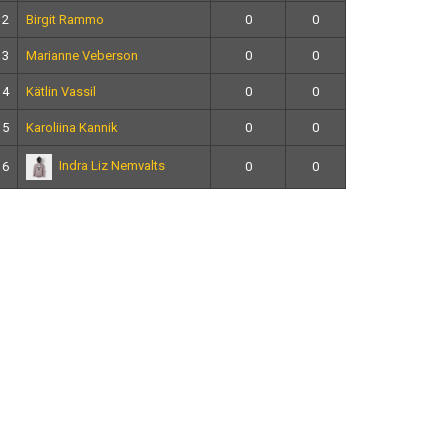
12
Birgit Rammo
0
0
13
Marianne Veberson
0
0
14
Kätlin Vassil
0
0
15
Karoliina Kannik
0
0
Indra Liz Nemvalts
16
0
0