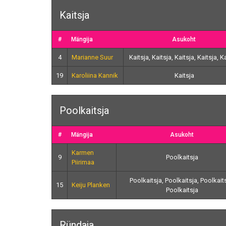
Kaitsja
#
Mängija
Asukoht
4
Marianne Suur
Kaitsja, Kaitsja, Kaitsja, Kaitsja, K
19
Karoliina Kannik
Kaitsja
Poolkaitsja
#
Mängija
Asukoht
Karmen
9
Poolkaitsja
Piirimaa
Poolkaitsja, Poolkaitsja, Poolkaits
15
Keiju Planken
Poolkaitsja
Ründaja