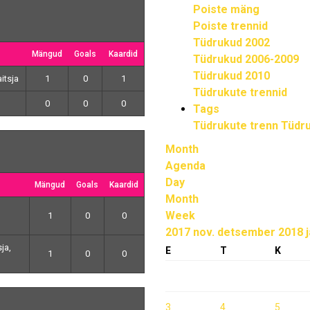
Poiste mäng
Poiste trennid
Tüdrukud 2002
Mängud
Goals
Kaardid
Tüdrukud 2006-2009
Tüdrukud 2010
aitsja
1
0
1
Tüdrukute trennid
0
0
0
Tags
Tüdrukute trenn
Tüdru
Month
Agenda
Day
Mängud
Goals
Kaardid
Month
Week
1
0
0
2017
nov.
detsember 2018
ja,
E
T
K
1
0
0
3
4
5