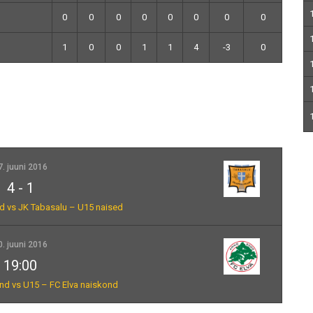
0
0
0
0
0
0
0
0
1
0
0
1
1
4
-3
0
7. juuni 2016
4
-
1
d vs JK Tabasalu – U15 naised
0. juuni 2016
19:00
nd vs U15 – FC Elva naiskond