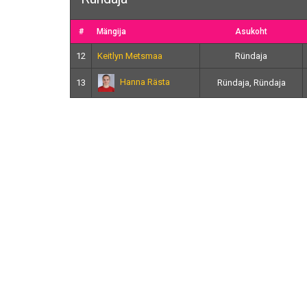
#
Mängija
Asukoht
12
Keitlyn Metsmaa
Ründaja
Hanna Rästa
13
Ründaja, Ründaja