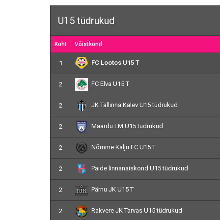
U15 tüdrukud
Koht
Võistkond
FC Lootos U15 T
1
FC Elva U15 T
2
JK Tallinna Kalev U15 tüdrukud
2
Maardu LM U15 tüdrukud
2
Nõmme Kalju FC U15 T
2
Paide linnanaiskond U15 tüdrukud
2
Pärnu JK U15 T
2
Rakvere JK Tarvas U15 tüdrukud
2