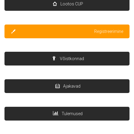
Lootos CUP
Registreerimine
Võistkonnad
Ajakavad
Tulemused