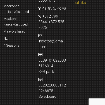
80031013
poliitika
Maakonna
Piiri tn. 5, Põlva
meistrivõistlused
+372 799
Maakonna
3344, +372 525
karikavõistlused
7926
Maavõistlused
NLT
jklootos@gmail.
4 Seasons
com
EE89101022003
5116014
SEB pank
EE28220000112
0246675
Swedbank