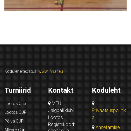
Kodulehe teostus:
www.innar.eu
Turniirid
Kontakt
Koduleht
MTÜ
Lootos Cup
Jalgpalliklubi
Privaatsuspoliitik
Lootos CUP
Lootos
a
Põlva CUP
Registrikood:
Annetamise
Allegro Cup