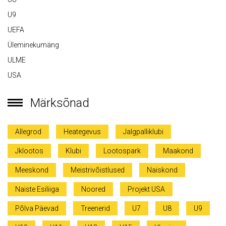
U9
UEFA
Üleminekumäng
ULME
USA
Märksõnad
Allegrod
Heategevus
Jalgpalliklubi
Jklootos
Klubi
Lootospark
Maakond
Meeskond
Meistrivõistlused
Naiskond
Naiste Esiliiga
Noored
Projekt USA
Põlva Päevad
Treenerid
U7
U8
U9