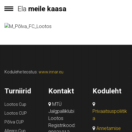
Ela
meile kaasa
Kodulehe teostus:
www.innar.eu
Turniirid
Kontakt
Koduleht
MTÜ
Lootos Cup
Jalgpalliklubi
Privaatsuspoliitik
Lootos CUP
Lootos
a
Põlva CUP
Registrikood:
Annetamise
Allegro Cup