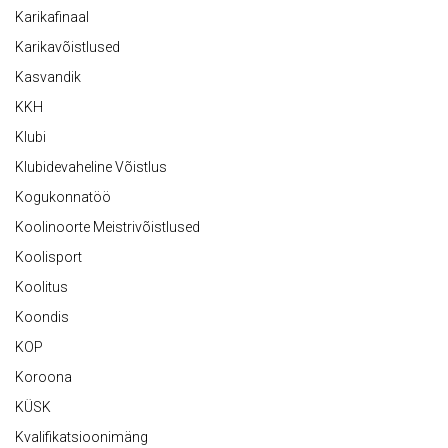
Karikafinaal
Karikavõistlused
Kasvandik
KKH
Klubi
Klubidevaheline Võistlus
Kogukonnatöö
Koolinoorte Meistrivõistlused
Koolisport
Koolitus
Koondis
KOP
Koroona
KÜSK
Kvalifikatsioonimäng