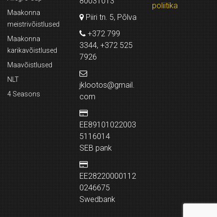
80031013
poliitika
Maakonna
Piiri tn. 5, Põlva
meistrivõistlused
+372 799
Maakonna
3344, +372 525
karikavõistlused
7926
Maavõistlused
NLT
jklootos@gmail.
4 Seasons
com
EE89101022003
5116014
SEB pank
EE28220000112
0246675
Swedbank