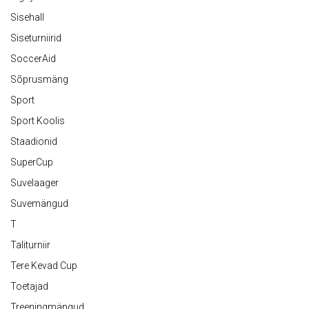
Sisehall
Siseturniirid
SoccerAid
Sõprusmäng
Sport
Sport Koolis
Staadionid
SuperCup
Suvelaager
Suvemängud
T
Taliturniir
Tere Kevad Cup
Toetajad
Treeningmängud