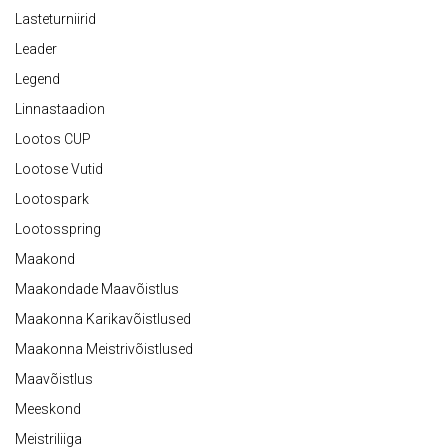
Lasteturniirid
Leader
Legend
Linnastaadion
Lootos CUP
Lootose Vutid
Lootospark
Lootosspring
Maakond
Maakondade Maavõistlus
Maakonna Karikavõistlused
Maakonna Meistrivõistlused
Maavõistlus
Meeskond
Meistriliiga