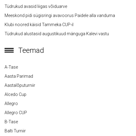
Tüdrukud avasid liigas võiduarve
Meeskond pidi sügisringi avavoorus Paidele alla vanduma
Klubi noored käisid Tammeka CUP-il
Tüdrukud alustasid augustikuud mänguga Kalevi vastu
Teemad
A-Tase
Aasta Parimad
Aastalõputurniir
Alcedo Cup
Allegro
Allegro CUP
B-Tase
Balti Turniir