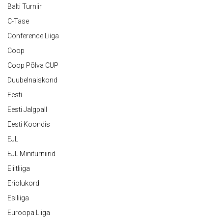
Balti Turniir
C-Tase
Conference Liiga
Coop
Coop Põlva CUP
Duubelnaiskond
Eesti
Eesti Jalgpall
Eesti Koondis
EJL
EJL Miniturniirid
Eliitliiga
Eriolukord
Esiliiga
Euroopa Liiga