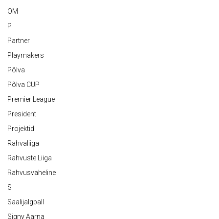
OM
P
Partner
Playmakers
Põlva
Põlva CUP
Premier League
President
Projektid
Rahvaliiga
Rahvuste Liiga
Rahvusvaheline
S
Saalijalgpall
Signy Aarna