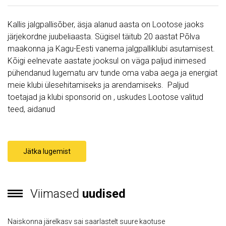
Kallis jalgpallisõber, äsja alanud aasta on Lootose jaoks
järjekordne juubeliaasta. Sügisel täitub 20 aastat Põlva
maakonna ja Kagu-Eesti vanema jalgpalliklubi asutamisest.
Kõigi eelnevate aastate jooksul on väga paljud inimesed
pühendanud lugematu arv tunde oma vaba aega ja energiat
meie klubi ülesehitamiseks ja arendamiseks. Paljud
toetajad ja klubi sponsorid on , uskudes Lootose valitud
teed, aidanud
Jätka lugemist
Viimased
uudised
Naiskonna järelkasv sai saarlastelt suure kaotuse