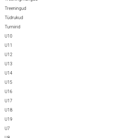
Treeningud
Tüdrukud
Turniirid
U10
U11
U12
U13
U14
U15
U16
U17
U18
U19
U7
U8