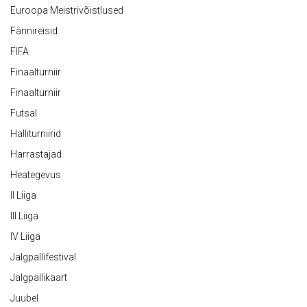
Euroopa Meistrivõistlused
Fännireisid
FIFA
Finaalturniir
Finaalturniir
Futsal
Halliturniirid
Harrastajad
Heategevus
II Liiga
III Liiga
IV Liiga
Jalgpallifestival
Jalgpallikaart
Juubel