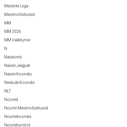
Meistrite Liiga
Meistrivõistlused
MM
MM 2026
MM Valikturniir
N
Naiskond
Naiste Jalgpall
Naiste Koondis
Neidude Koondis
NLT
Noored
Noorte Meistrivõistlused
Noortekoondis
Noorteturniirid