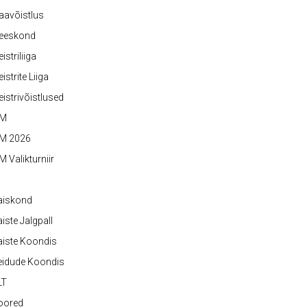
aavõistlus
eeskond
istriliiga
istrite Liiga
istrivõistlused
M
M 2026
 Valikturniir
aiskond
iste Jalgpall
iste Koondis
eidude Koondis
LT
oored