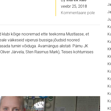
Ja
veebr 25, 2018
Ja
Kommentaare pole
Ju
Ka
d klubi kõige nooremad ette teekonna Mustlasse, et
Ka
 Peale väikeseid viperusi bussiga jõudsid noored
K
asada turniiri võiduga. Avamängus alistati Pärnu JK
K
, Oliver Järvela, Sten Rasmus Mark), Teises kohtumises
Kl
Kl
K
Ko
Ko
Ko
K
K