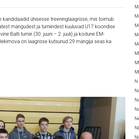
M
M
kandidaadid ühisesse treeninglaagrisse, mis toimub
Me
ematest mängudest ja turniiridest kuuluvad U17 koondise
ne Balti turniir (30. juuni – 2. juuli) ja kodune EM-
Me
i Jekimova on laagrisse kutsunud 29 mängija seas ka
Me
M
M
MM
N
N
Na
Na
N
N
N