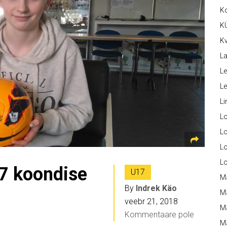
K
K
Kv
La
Le
L
Li
L
Lo
L
L
17 koondise
U17
M
By
Indrek Käo
M
veebr 21, 2018
M
Kommentaare pole
Ma