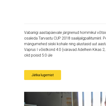
Vabariigi aastapäevale järgnenud hommikul võtsi
osaleda Tarvastu CUP 2018 saalijalgpalliturniiril.
mängumehed siiski kohale ning alustasid uut aast
Vaprus I võistkond 4:0 (väravad Adelhein Kikas 2
olid poisid 5:0 üle
Jätka lugemist