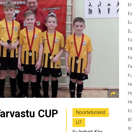
Er
Es
Eu
Eu
Fä
FI
Fi
Fi
Fu
Ha
Ha
H
Tarvastu CUP
II
Noorteturniirid
,
III
U7
IV
By
Indrek Käo