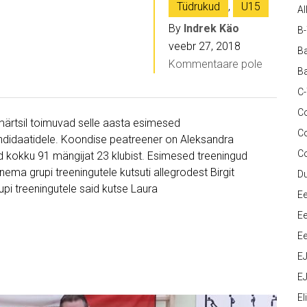
Tüdrukud
,
U15
Al
By
Indrek Käo
B
veebr 27, 2018
Ba
Kommentaare pole
Ba
C
Co
 märtsil toimuvad selle aasta esimesed
C
didaatidele. Koondise peatreener on Aleksandra
C
 kokku 91 mängijat 23 klubist. Esimesed treeningud
nema grupi treeningutele kutsuti allegrodest Birgit
D
upi treeningutele said kutse Laura
Ee
Ee
Ee
E
EJ
Eli