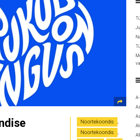
T
Ju
Na
Tü
Me
v
A
A
Aa
ndise
Noortekoondis
,
A
Noortekoondis
,
Al