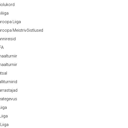
iolukord
iliiga
roopa Liiga
roopa Meistrivõistlused
nnireisid
FA
naalturniir
naalturniir
tsal
lliturniirid
rrastajad
eategevus
 Liiga
 Liiga
 Liiga