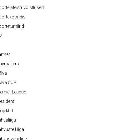
orte Meistrivõistlused
oortekoondis
orteturniirid
M
rtner
laymakers
õlva
õlva CUP
emier League
esident
ojektid
hvaliiga
hvuste Liiga
ahvusvaheline