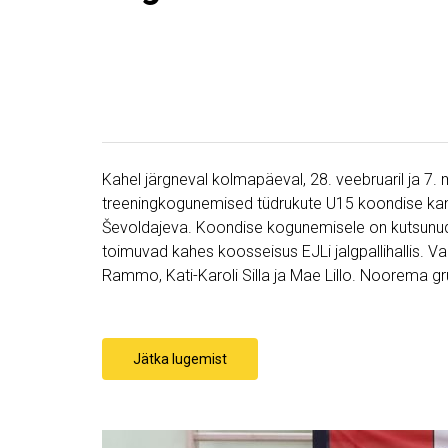
Kahel järgneval kolmapäeval, 28. veebruaril ja 7.
treeningkogunemised tüdrukute U15 koondise kan
Ševoldajeva. Koondise kogunemisele on kutsunud
toimuvad kahes koosseisus EJLi jalgpallihallis. Va
Rammo, Kati-Karoli Silla ja Mae Lillo. Noorema gr
Jätka lugemist