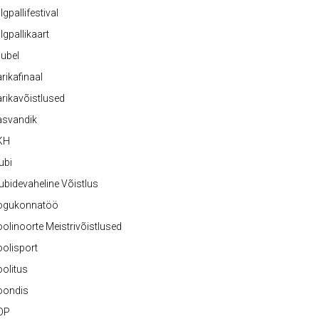
lgpallifestival
lgpallikaart
ubel
rikafinaal
rikavõistlused
asvandik
KH
ubi
ubidevaheline Võistlus
ogukonnatöö
olinoorte Meistrivõistlused
olisport
olitus
oondis
OP