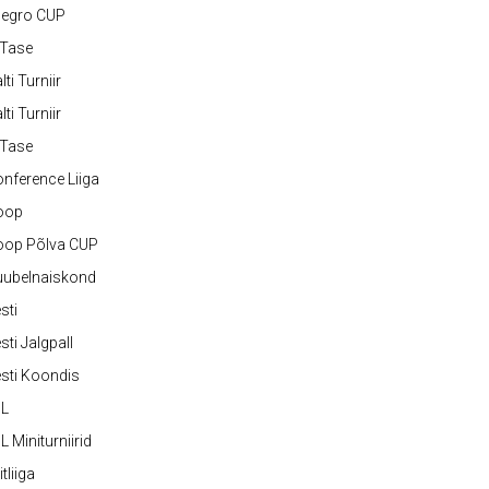
legro CUP
-Tase
lti Turniir
lti Turniir
-Tase
nference Liiga
oop
oop Põlva CUP
uubelnaiskond
sti
sti Jalgpall
sti Koondis
JL
L Miniturniirid
itliiga