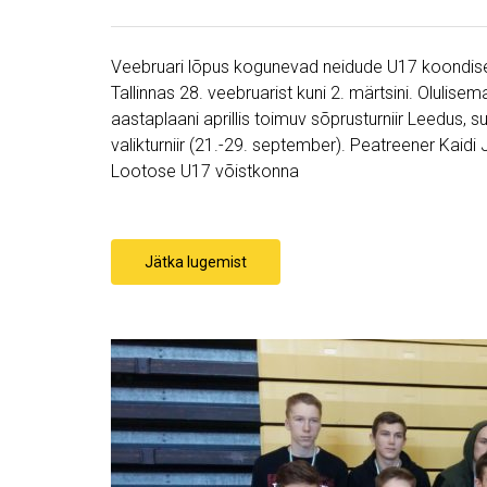
Veebruari lõpus kogunevad neidude U17 koondise 
Tallinnas 28. veebruarist kuni 2. märtsini. Olulis
aastaplaani aprillis toimuv sõprusturniir Leedus, suvi
valikturniir (21.-29. september). Peatreener Kaid
Lootose U17 võistkonna
Jätka lugemist