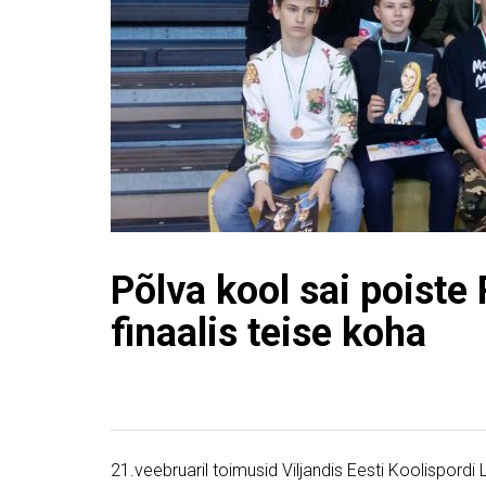
Põlva kool sai poiste
finaalis teise koha
21.veebruaril toimusid Viljandis Eesti Koolispordi Lii