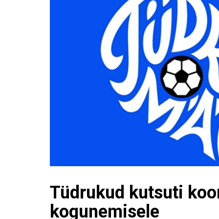
Tüdrukud kutsuti koo
kogunemisele