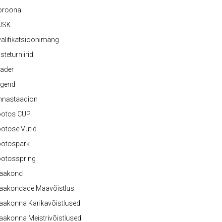
oroona
ÜSK
alifikatsioonimäng
steturniirid
ader
egend
nnastaadion
ootos CUP
otose Vutid
ootospark
ootosspring
aakond
aakondade Maavõistlus
aakonna Karikavõistlused
akonna Meistrivõistlused