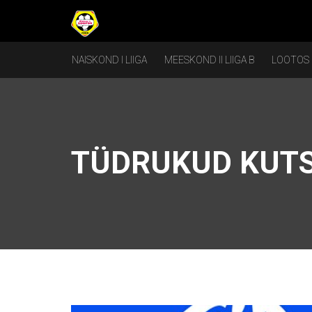
NAISKOND I LIIGA
MEESKOND II LIIGA B
LOOTOS
TÜDRUKUD KUTS