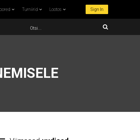
oored
Turniirid
Lootos
Sign In
NEMISELE