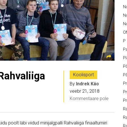
No
N
No
O
P
Pa
P
P
 Rahvaliiga
Koolisport
P
By
Indrek Käo
Pr
veebr 21, 2018
Pr
Kommentaare pole
Pr
Ra
Ra
du poolt läbi viidud minijalgpalli Rahvaliiga finaalturniiri
R