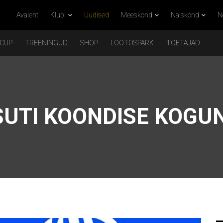
Avaleht
Klubi
Uudised
Meeskond
Naiskond
N
 CUP
TREENINGUD
SHOP
LOOTOSPARK
TOETAJAD
UTI KOONDISE KOGU