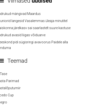
Viimased
uudised
üdrukud mängivad Maardus
uniorid langesid Vasalemmas üleaja minutitel
iskonna järelkasv sai saarlastelt suure kaotuse
drukud avasid liigas võiduarve
eskond pidi sügisringi avavoorus Paidele alla
anduma
Teemad
-Tase
asta Parimad
stalõputurniir
lcedo Cup
legro