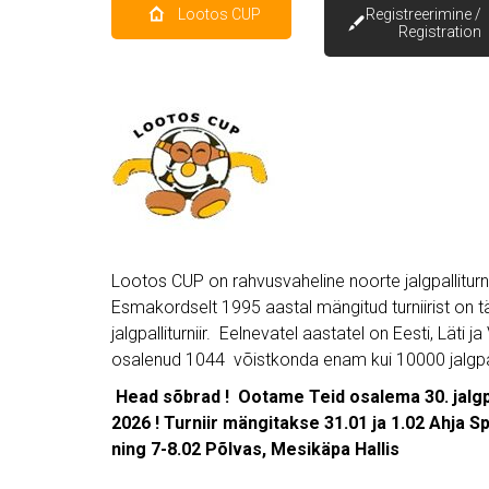
Lootos CUP
Registreerimine /
Registration
Lootos CUP on rahvusvaheline noorte jalgpalliturni
Esmakordselt 1995 aastal mängitud turniirist on 
jalgpalliturniir. Eelnevatel aastatel on Eesti, Läti j
osalenud 1044 võistkonda enam kui 10000 jalgpal
Head sõbrad ! Ootame Teid osalema 30. jalgp
2026 !
Turniir mängitakse 31.01 ja 1.02
Ahja S
ning 7-8.02
Põlvas, Mesikäpa Hallis