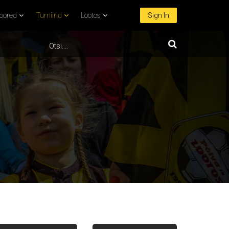
oored
Turniirid
Lootos
Sign In