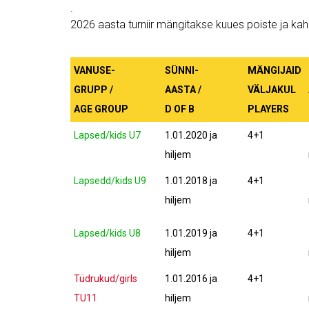
.
2026 aasta turniir mängitakse kuues poiste ja kah
VANUSE-
SÜNNI-
MÄNGIJAID
GRUPP /
AASTA /
VÄLJAKUL
AGE GROUP
D OF B
PLAYERS
Lapsed/kids U7
1.01.2020 ja
4+1
hiljem
Lapsedd/kids U9
1.01.2018 ja
4+1
hiljem
Lapsed/kids U8
1.01.2019 ja
4+1
hiljem
Tüdrukud/girls
1.01.2016 ja
4+1
TU11
hiljem