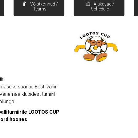
Võistkonnad /
Ajakavad /
Teams
Schedule
ir.
tänaseks saanud Eesti vanim
a Venemaa klubidest turniiril
luriga.
alliturniirile LOOTOS CUP
pordihoones