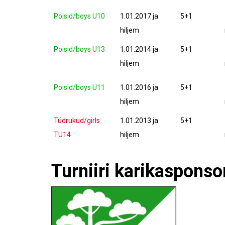
Poisid/boys U10
1.01.2017 ja
5+1
hiljem
Poisid/boys U13
1.01.2014 ja
5+1
hiljem
Poisid/boys U11
1.01.2016 ja
5+1
hiljem
Tüdrukud/girls
1.01.2013 ja
5+1
TU14
hiljem
Turniiri karikasponso