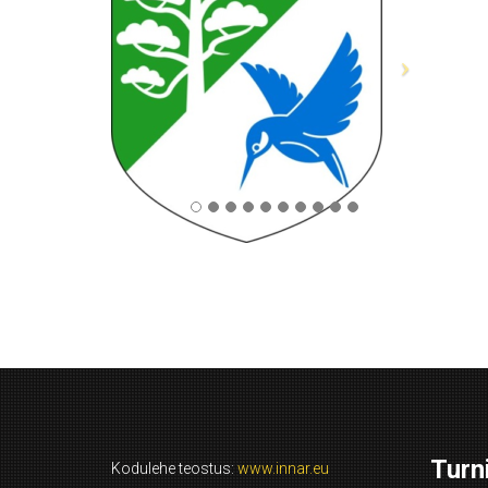
Turni
Kodulehe teostus:
www.innar.eu