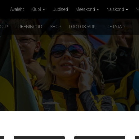
Avaleht
Klubi
Uudised
Meeskond
Naiskond
N
 CUP
TREENINGUD
SHOP
LOOTOSPARK
TOETAJAD