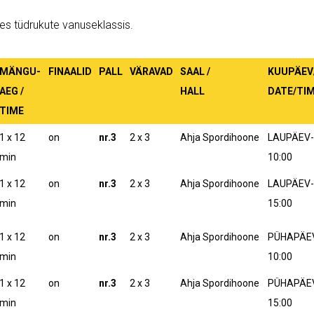
es tüdrukute vanuseklassis.
MÄNGU-
FINAALID
PALL
VÄRAVAD
SAAL /
KUUPÄEV
AEG /
HALL
DATE/TI
TIME
1 x 12
on
nr.3
2 x 3
Ahja Spordihoone
LAUPÄEV-3
min
10:00
1 x 12
on
nr.3
2 x 3
Ahja Spordihoone
LAUPÄEV-3
min
15:00
1 x 12
on
nr.3
2 x 3
Ahja Spordihoone
PÜHAPÄEV-
min
10:00
1 x 12
on
nr.3
2 x 3
Ahja Spordihoone
PÜHAPÄEV
min
15:00