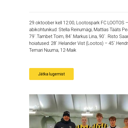
29.oktoober kell 12:00, Lootospark FC LOOTOS – JK
abikohtunikud: Stella Reinumägi, Mattias Tääts Pea
79`.Tambet Toim, 84`.Markus Lina, 90`. Risto Saar
hoiatused: 28`.Helander Vist (Lootos) – 45`.Hendr
Temari Nuuma, 12-Maik
Jätka lugemist