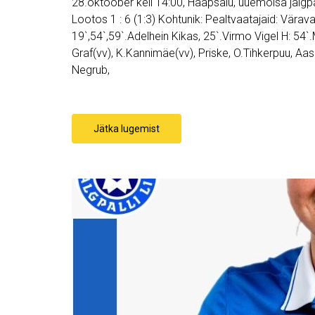
28.oktoober kell 14:00, Haapsalu, uuemõisa jalg
Lootos 1 : 6 (1:3) Kohtunik: Pealtvaatajaid: Värava
19`,54`,59`.Adelhein Kikas, 25`.Virmo Vigel H: 5
Graf(vv), K.Kannimäe(vv), Priske, O.Tihkerpuu, Aas
Negrub,
Jätka lugemist