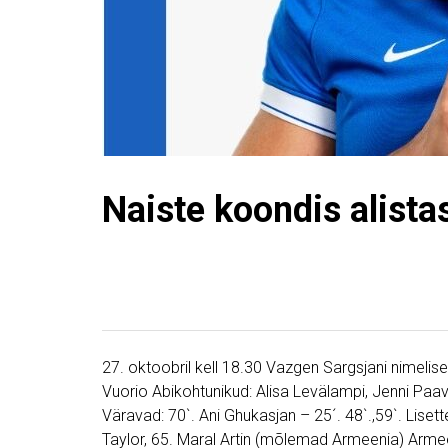
Naiste koondis alist
27. oktoobril kell 18.30 Vazgen Sargsjani nimelise
Vuorio Abikohtunikud: Alisa Levälampi, Jenni Paa
Väravad: 70`. Ani Ghukasjan – 25´. 48`.,59`. Lis
Taylor, 65. Maral Artin (mõlemad Armeenia) Armee