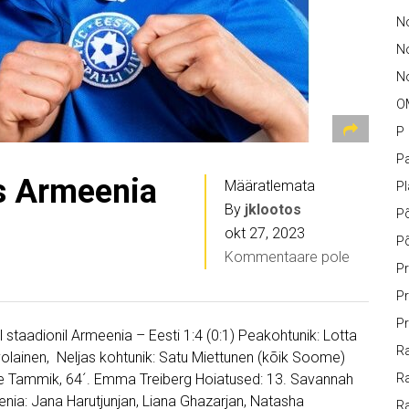
No
N
No
O
P
Pa
as Armeenia
Määratlemata
P
By
jklootos
P
okt 27, 2023
P
Kommentaare pole
Pr
Pr
Pr
l staadionil Armeenia – Eesti 1:4 (0:1) Peakohtunik: Lotta
Ra
volainen, Neljas kohtunik: Satu Miettunen (kõik Soome)
ette Tammik, 64´. Emma Treiberg Hoiatused: 13. Savannah
Ra
nia: Jana Harutjunjan, Liana Ghazarjan, Natasha
R