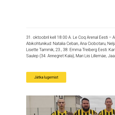
31. oktoobril kell 18.00 A. Le Coq Arenal Eesti – A
Abikohtunikud: Natalia Ceban, Ana Ciobotaru, Nelj
Lisette Tammik, 23., 38. Emma Treiberg Eesti: Kar
Saulep (34. Annegret Kala), Mari Liis Lillemäe, J
Jätka lugemist