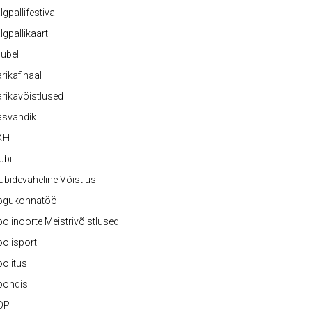
lgpallifestival
lgpallikaart
ubel
rikafinaal
rikavõistlused
asvandik
KH
ubi
ubidevaheline Võistlus
ogukonnatöö
olinoorte Meistrivõistlused
olisport
olitus
oondis
OP