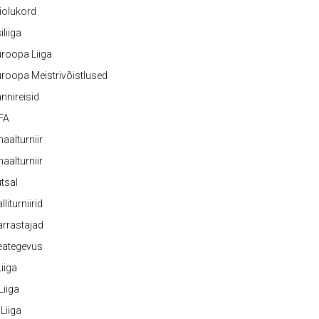
iolukord
iliiga
roopa Liiga
roopa Meistrivõistlused
nnireisid
FA
naalturniir
naalturniir
tsal
lliturniirid
rrastajad
eategevus
 Liiga
 Liiga
 Liiga