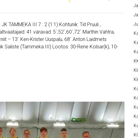
Ja
Ja
 TAMMEKA III 7 : 2 (1:1) Kohtunik: Tiit Pruuli ,
Ju
ltvaatajaid: 41 väravad: 5`,52`,60`,72`.Marthin Vahtra,
Ka
niit – 13`.Ken-Krister Uuspalu, 68`.Anton Laidmets
Ka
ik Saliste (Tammeka III) Lootos: 30-Rene Kolsar(k), 10-
K
K
Kl
Kl
K
Ko
Ko
Ko
K
K