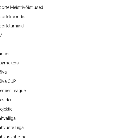
orte Meistrivõistlused
oortekoondis
orteturniirid
M
rtner
laymakers
õlva
õlva CUP
emier League
esident
ojektid
hvaliiga
hvuste Liiga
ahvusvaheline