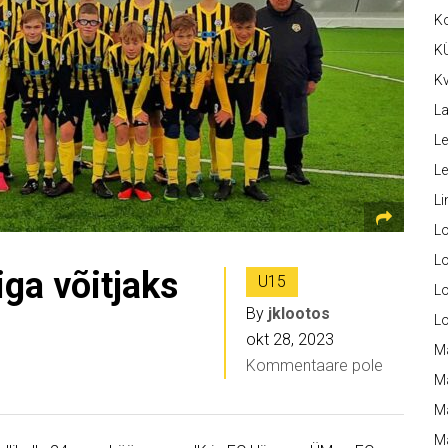
K
K
Kv
La
Le
L
Li
L
Lo
iga võitjaks
U15
L
By
jklootos
L
okt 28, 2023
M
Kommentaare pole
M
M
Ma