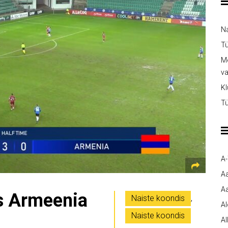
Na
Tü
Me
v
Kl
Tü
A
A
Aa
as Armeenia
Naiste koondis
,
A
Naiste koondis
Al