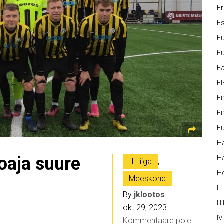
Er
Es
Eu
Eu
Fä
FI
Fi
Fi
Fu
Ha
oaja suure
Ha
III liiga
,
H
Meeskond
II
By
jklootos
III
okt 29, 2023
IV
Kommentaare pole