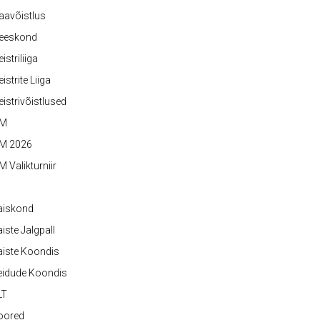
aavõistlus
eeskond
istriliiga
istrite Liiga
istrivõistlused
M
M 2026
 Valikturniir
aiskond
iste Jalgpall
iste Koondis
eidude Koondis
LT
oored