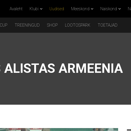
Avaleht
Klubi
Uudised
Meeskond
Naiskond
N
 CUP
TREENINGUD
SHOP
LOOTOSPARK
TOETAJAD
 ALISTAS ARMEENIA