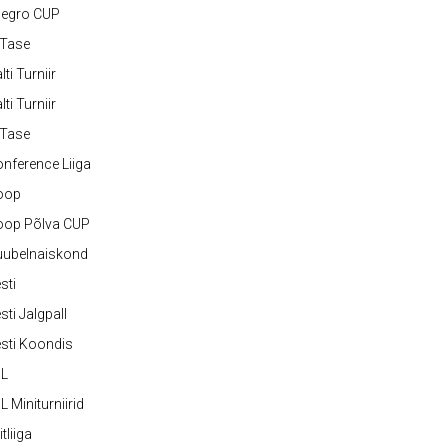
legro CUP
-Tase
lti Turniir
lti Turniir
-Tase
nference Liiga
oop
oop Põlva CUP
uubelnaiskond
sti
sti Jalgpall
sti Koondis
JL
L Miniturniirid
itliiga