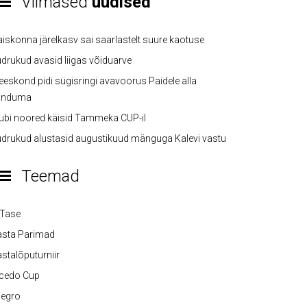
Viimased
uudised
iskonna järelkasv sai saarlastelt suure kaotuse
drukud avasid liigas võiduarve
eskond pidi sügisringi avavoorus Paidele alla
anduma
ubi noored käisid Tammeka CUP-il
drukud alustasid augustikuud mänguga Kalevi vastu
Teemad
-Tase
asta Parimad
stalõputurniir
lcedo Cup
legro