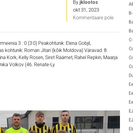
By
jklootos
Al
okt 31, 2023
B
Kommentaare pole
Ba
Ba
C
rmeenia 3 : 0 (3:0) Peakohtunik: Elena Gobjil,
Co
as kohtunik: Roman Jitari (kõik Moldova) Väravad: 8.
ina Kork, Kelly Rosen, Siret Räämet, Rahel Repkin, Maarja
C
aanika Volkov (46. Renate-Ly
C
D
Ee
Ee
Ee
E
EJ
Eli