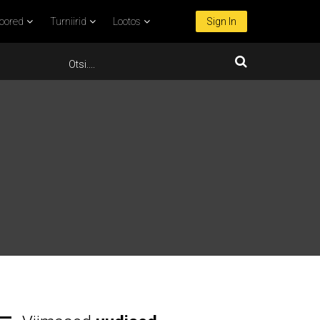
oored
Turniirid
Lootos
Sign In