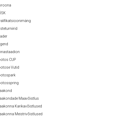
oroona
ÜSK
alifikatsioonimäng
steturniirid
ader
egend
nnastaadion
ootos CUP
otose Vutid
ootospark
ootosspring
aakond
aakondade Maavõistlus
aakonna Karikavõistlused
akonna Meistrivõistlused