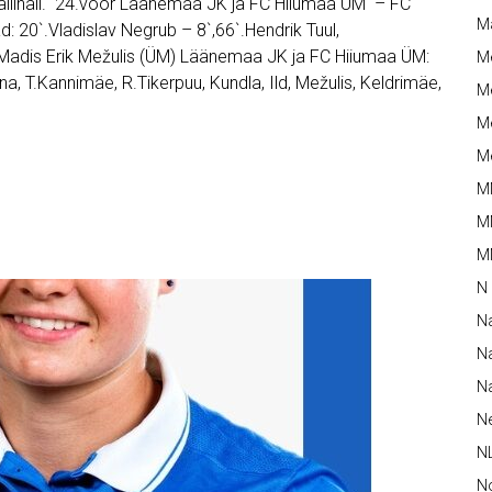
pallihall. 24.voor Läänemaa JK ja FC Hiiumaa ÜM – FC
M
d: 20`.Vladislav Negrub – 8`,66`.Hendrik Tuul,
4`.Madis Erik Mežulis (ÜM) Läänemaa JK ja FC Hiiumaa ÜM:
M
na, T.Kannimäe, R.Tikerpuu, Kundla, Ild, Mežulis, Keldrimäe,
Me
Me
Me
M
M
MM
N
N
Na
Na
N
N
N