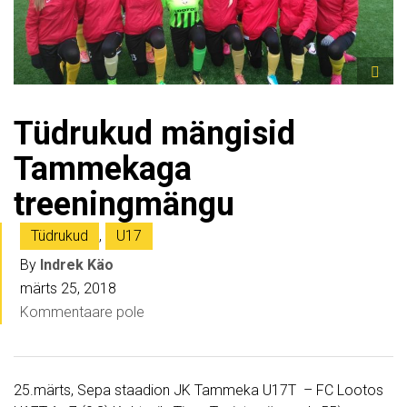
Tüdrukud mängisid
Tammekaga
treeningmängu
Tüdrukud
,
U17
By
Indrek Käo
märts 25, 2018
Kommentaare pole
25.märts, Sepa staadion JK Tammeka U17T – FC Lootos