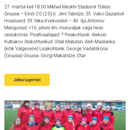
27. märtsil kell 18.00 Mikheil Meskhi Stadiumil Tbilisis
Gruusia – Eesti 2:0 (2:0) 6. Jimi Tabidze, 35. Vako Qazaišvili
Hoiatused: 39. Nika Kvekveskiri – 40. Ilja Antonov
Mänguolud: +16, pilves ilm; muruväljak väga heas
seisukorras. Pealtvaatajaid: ? Peakohtunik: Aleksei
Kulbakov Abikohtunikud: Vitali Maliutsin, Aleh Maslianka
(kõik Valgevene) Lisakohtunik: George Vadatškoria
(Gruusia) Gruusia: Giorgi Makaridze, Otar
Jätka lugemist