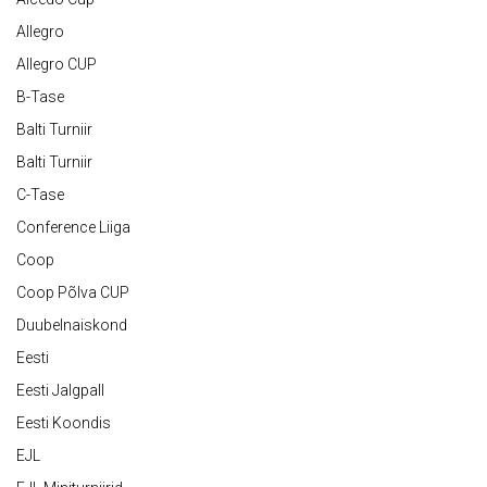
Allegro
Allegro CUP
B-Tase
Balti Turniir
Balti Turniir
C-Tase
Conference Liiga
Coop
Coop Põlva CUP
Duubelnaiskond
Eesti
Eesti Jalgpall
Eesti Koondis
EJL