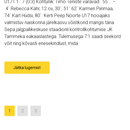
U17T 1 : 7 (0:3) Kohtunik: Timo Teniste väravad: 55`. –
4`.Rebecca Kähr, 12.ov, 30`, 51`.62`.Karmen Piirimaa,
74`.Kärt Hüdsi, 80`. Kerti Peep Noorte U17 hooajaks
valmistuv naiskonna järelkasvu võistkond mängis täna
Sepa jalgpallikeskuse staadionil kontrollkohtumise JK
Tammeka eakaaslastega. Tulemusega 7:1 saadi seekord
võit ning kõvasti enesekindlust, mida
Jätka lugemist
1
2
3