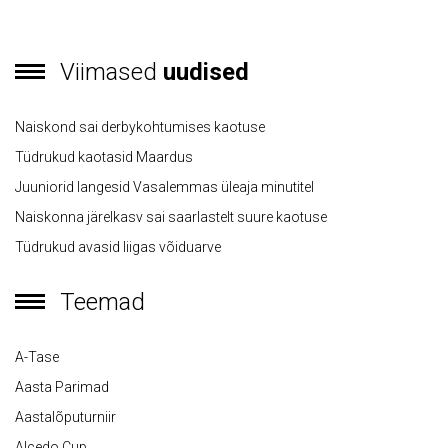
Viimased
uudised
Naiskond sai derbykohtumises kaotuse
Tüdrukud kaotasid Maardus
Juuniorid langesid Vasalemmas üleaja minutitel
Naiskonna järelkasv sai saarlastelt suure kaotuse
Tüdrukud avasid liigas võiduarve
Teemad
A-Tase
Aasta Parimad
Aastalõputurniir
Alcedo Cup