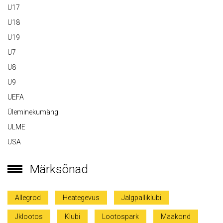
U17
U18
U19
U7
U8
U9
UEFA
Üleminekumäng
ULME
USA
Märksõnad
Allegrod
Heategevus
Jalgpalliklubi
Jklootos
Klubi
Lootospark
Maakond