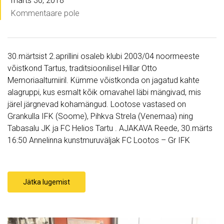
märts 30, 2018
Kommentaare pole
30.märtsist 2.aprillini osaleb klubi 2003/04 noormeeste
võistkond Tartus, traditsioonilisel Hillar Otto
Memoriaalturniiril. Kümme võistkonda on jagatud kahte
alagruppi, kus esmalt kõik omavahel läbi mängivad, mis
järel järgnevad kohamängud. Lootose vastased on
Grankulla IFK (Soome), Pihkva Strela (Venemaa) ning
Tabasalu JK ja FC Helios Tartu . AJAKAVA Reede, 30.märts
16:50 Annelinna kunstmuruväljak FC Lootos – Gr IFK
Jätka lugemist