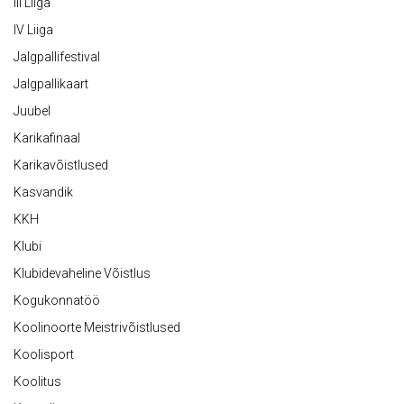
III Liiga
IV Liiga
Jalgpallifestival
Jalgpallikaart
Juubel
Karikafinaal
Karikavõistlused
Kasvandik
KKH
Klubi
Klubidevaheline Võistlus
Kogukonnatöö
Koolinoorte Meistrivõistlused
Koolisport
Koolitus