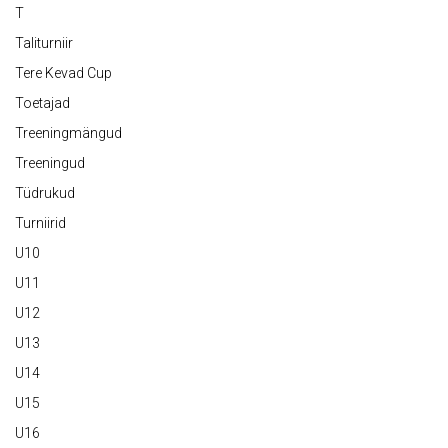
T
Taliturniir
Tere Kevad Cup
Toetajad
Treeningmängud
Treeningud
Tüdrukud
Turniirid
U10
U11
U12
U13
U14
U15
U16