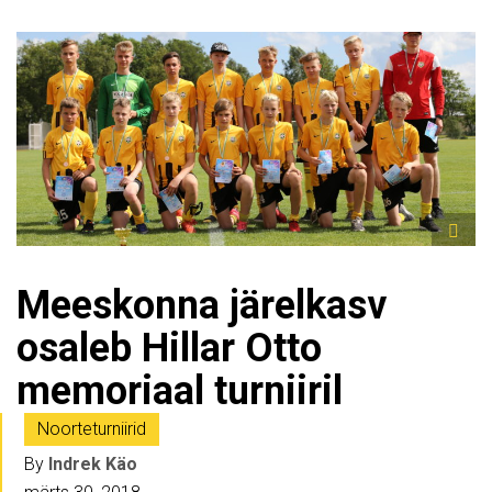
Meeskonna järelkasv
osaleb Hillar Otto
memoriaal turniiril
Noorteturniirid
By
Indrek Käo