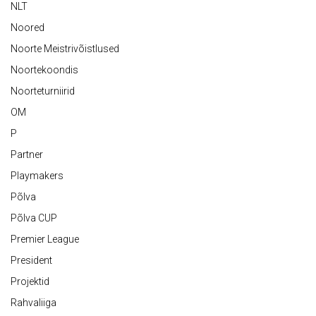
NLT
Noored
Noorte Meistrivõistlused
Noortekoondis
Noorteturniirid
OM
P
Partner
Playmakers
Põlva
Põlva CUP
Premier League
President
Projektid
Rahvaliiga