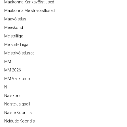
Maakonna Karikavõistlused
Maakonna Meistrivõistlused
Maavõistlus
Meeskond
Meistriliiga
Meistrite Liiga
Meistrivõistlused
MM
MM 2026
MM Valikturniir
N
Naiskond
Naiste Jalgpall
Naiste Koondis
Neidude Koondis