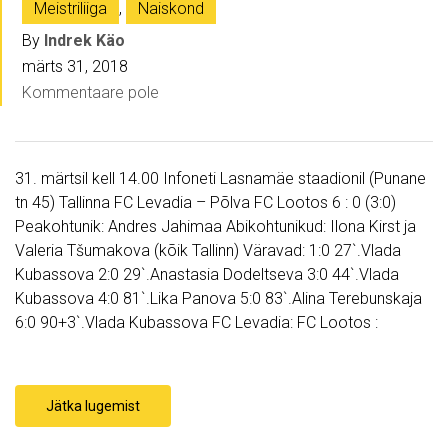
Meistriliiga
,
Naiskond
By
Indrek Käo
märts 31, 2018
Kommentaare pole
31. märtsil kell 14.00 Infoneti Lasnamäe staadionil (Punane
tn 45) Tallinna FC Levadia – Põlva FC Lootos 6 : 0 (3:0)
Peakohtunik: Andres Jahimaa Abikohtunikud: Ilona Kirst ja
Valeria Tšumakova (kõik Tallinn) Väravad: 1:0 27`.Vlada
Kubassova 2:0 29`.Anastasia Dodeltseva 3:0 44`.Vlada
Kubassova 4:0 81`.Lika Panova 5:0 83`.Alina Terebunskaja
6:0 90+3`.Vlada Kubassova FC Levadia: FC Lootos :
Jätka lugemist