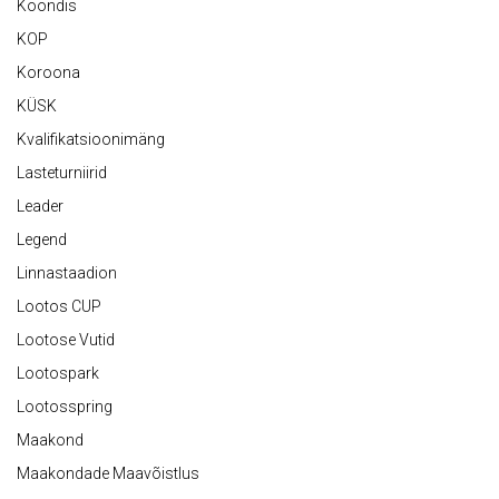
Koondis
KOP
Koroona
KÜSK
Kvalifikatsioonimäng
Lasteturniirid
Leader
Legend
Linnastaadion
Lootos CUP
Lootose Vutid
Lootospark
Lootosspring
Maakond
Maakondade Maavõistlus