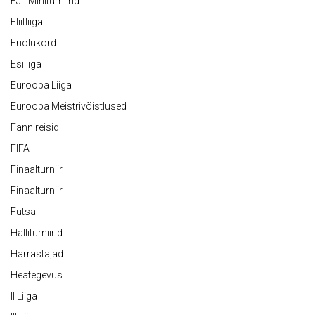
EJL Miniturniirid
Eliitliiga
Eriolukord
Esiliiga
Euroopa Liiga
Euroopa Meistrivõistlused
Fännireisid
FIFA
Finaalturniir
Finaalturniir
Futsal
Halliturniirid
Harrastajad
Heategevus
II Liiga