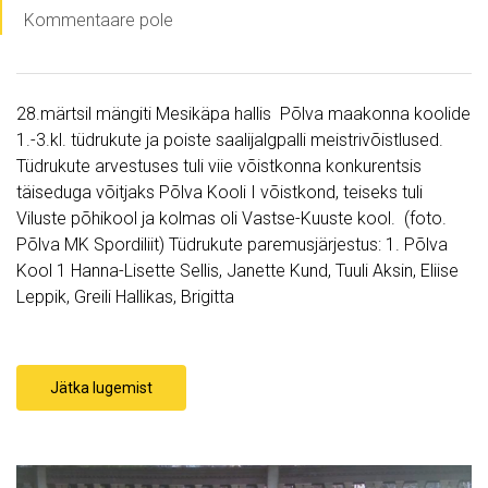
Kommentaare pole
28.märtsil mängiti Mesikäpa hallis Põlva maakonna koolide
1.-3.kl. tüdrukute ja poiste saalijalgpalli meistrivõistlused.
Tüdrukute arvestuses tuli viie võistkonna konkurentsis
täiseduga võitjaks Põlva Kooli I võistkond, teiseks tuli
Viluste põhikool ja kolmas oli Vastse-Kuuste kool. (foto.
Põlva MK Spordiliit) Tüdrukute paremusjärjestus: 1. Põlva
Kool 1 Hanna-Lisette Sellis, Janette Kund, Tuuli Aksin, Eliise
Leppik, Greili Hallikas, Brigitta
Jätka lugemist