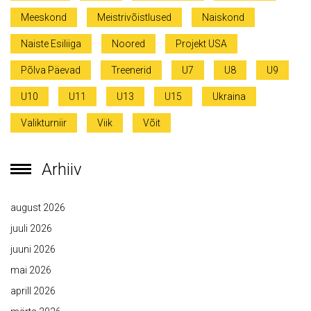
Meeskond
Meistrivõistlused
Naiskond
Naiste Esiliiga
Noored
Projekt USA
Põlva Päevad
Treenerid
U7
U8
U9
U10
U11
U13
U15
Ukraina
Valikturniir
Viik
Võit
Arhiiv
august 2026
juuli 2026
juuni 2026
mai 2026
aprill 2026