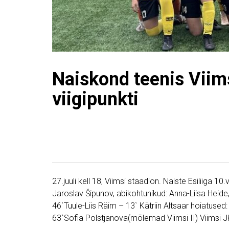
Naiskond teenis Viim
viigipunkti
27.juuli kell 18, Viimsi staadion. Naiste Esiliiga 1
Jaroslav Šipunov, abikohtunikud: Anna-Liisa Heide
46`Tuule-Liis Räim – 13` Kätriin Altsaar hoiatused
63`Sofia Polstjanova(mõlemad Viimsi II) Viimsi JK