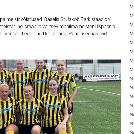
M
M
pa meistrivõistlused. Baselis St.Jakob Park staadionil
Me
 meister Inglismaa ja valitsev maailmameister Hispaania.
 Väravaid ei toonud ka lisaaeg. Penaltiseerias olid
Me
Me
M
M
MM
N
N
Na
Na
N
N
N