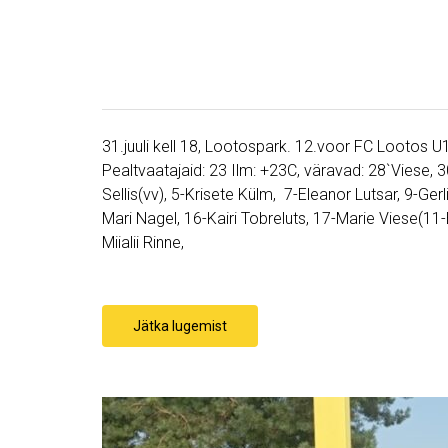
31.juuli kell 18, Lootospark. 12.voor FC Lootos U1
Pealtvaatajaid: 23 Ilm: +23C, väravad: 28`Viese, 
Sellis(vv), 5-Krisete Külm, 7-Eleanor Lutsar, 9-Ger
Mari Nagel, 16-Kairi Tobreluts, 17-Marie Viese(11-B
Miialii Rinne,
Jätka lugemist