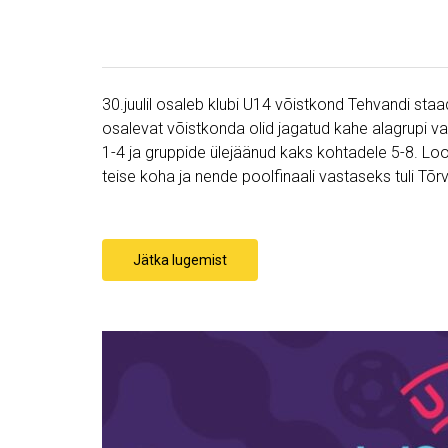
30.juulil osaleb klubi U14 võistkond Tehvandi staa
osalevat võistkonda olid jagatud kahe alagrupi 
1-4 ja gruppide ülejäänud kaks kohtadele 5-8. Lo
teise koha ja nende poolfinaali vastaseks tuli 
Jätka lugemist