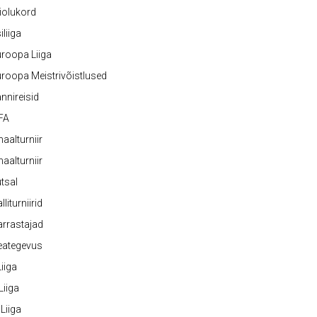
iolukord
iliiga
roopa Liiga
roopa Meistrivõistlused
nnireisid
FA
naalturniir
naalturniir
tsal
lliturniirid
rrastajad
eategevus
 Liiga
 Liiga
 Liiga