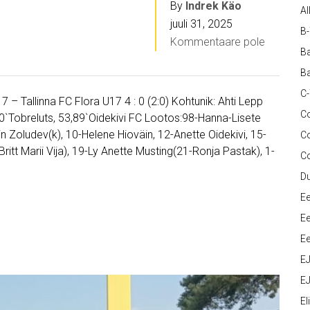
By
Indrek Käo
Al
juuli 31, 2025
B
Kommentaare pole
Ba
Ba
C
7 – Tallinna FC Flora U17 4 : 0 (2:0) Kohtunik: Ahti Lepp
Co
30`Tobreluts, 53,89`Oidekivi FC Lootos:98-Hanna-Lisete
lin Zoludev(k), 10-Helene Hioväin, 12-Anette Oidekivi, 15-
C
ritt Marii Vija), 19-Ly Anette Musting(21-Ronja Pastak), 1-
C
D
Ee
Ee
Ee
E
EJ
Eli