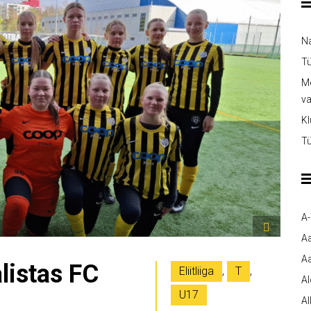
Na
Tü
Me
v
Kl
Tü
A
A
Aa
listas FC
Eliitliiga
,
T
,
A
U17
Al