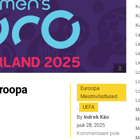
K
K
Kv
La
Le
L
Li
L
Lo
uroopa
Euroopa
L
Meistrivõistlused
L
,
UEFA
M
By
Indrek Käo
M
juuli 28, 2025
M
Kommentaare pole
Ma