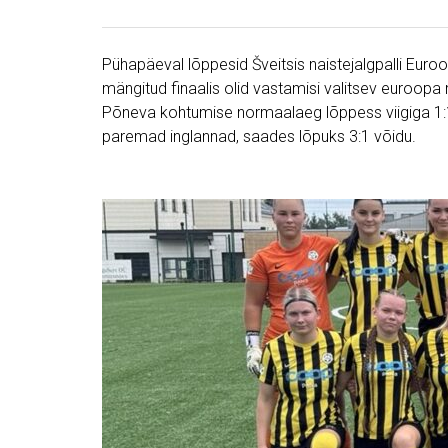
Pühapäeval lõppesid Šveitsis naistejalgpalli Euroo
mängitud finaalis olid vastamisi valitsev euroopa
Põneva kohtumise normaalaeg lõppess viigiga 1:1.
paremad inglannad, saades lõpuks 3:1 võidu.