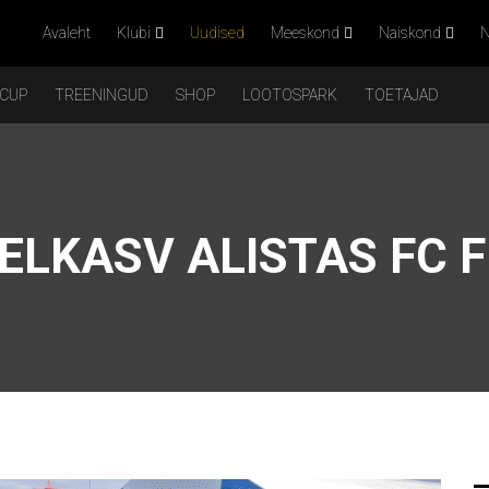
Avaleht
Klubi
Uudised
Meeskond
Naiskond
N
 CUP
TREENINGUD
SHOP
LOOTOSPARK
TOETAJAD
ELKASV ALISTAS FC 