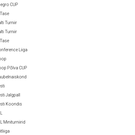
legro CUP
-Tase
lti Turniir
lti Turniir
-Tase
nference Liiga
oop
oop Põlva CUP
uubelnaiskond
sti
sti Jalgpall
sti Koondis
JL
L Miniturniirid
itliiga