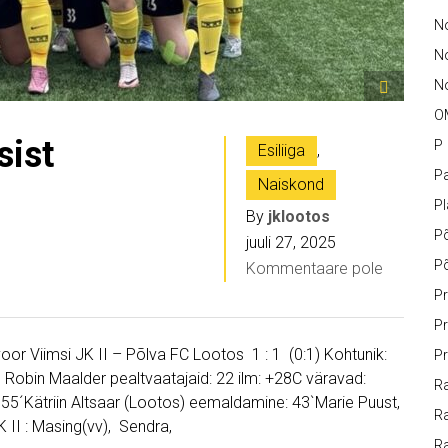
No
N
No
O
sist
P
Esiliiga
,
Pa
Naiskond
P
By
jklootos
P
juuli 27, 2025
P
Kommentaare pole
Pr
Pr
0.voor Viimsi JK II – Põlva FC Lootos 1 : 1 (0:1) Kohtunik:
Pr
, Robin Maalder pealtvaatajaid: 22 ilm: +28C väravad:
Ra
: 55´Kätriin Altsaar (Lootos) eemaldamine: 43`Marie Puust,
Ra
 II : Masing(vv), Sendra,
R