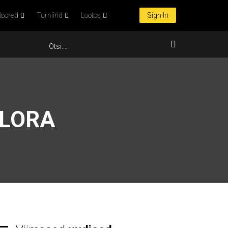
oored
Turniirid
Lootos
Sign In
FLORA