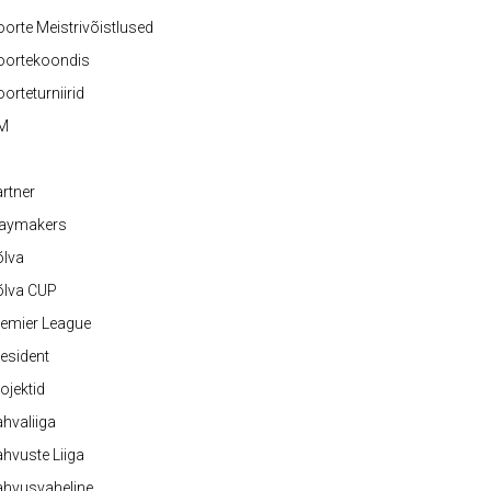
orte Meistrivõistlused
oortekoondis
orteturniirid
M
rtner
laymakers
õlva
õlva CUP
emier League
esident
ojektid
hvaliiga
hvuste Liiga
ahvusvaheline