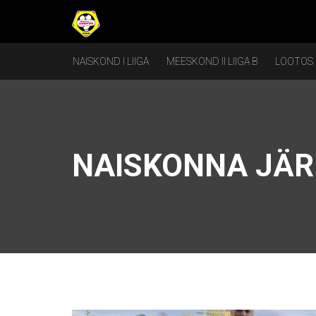
NAISKOND I LIIGA
MEESKOND II LIIGA B
LOOTOS
NAISKONNA JÄR