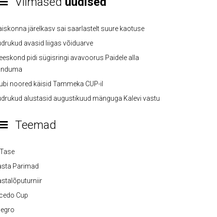
Viimased
uudised
iskonna järelkasv sai saarlastelt suure kaotuse
drukud avasid liigas võiduarve
eskond pidi sügisringi avavoorus Paidele alla
anduma
ubi noored käisid Tammeka CUP-il
drukud alustasid augustikuud mänguga Kalevi vastu
Teemad
-Tase
asta Parimad
stalõputurniir
lcedo Cup
legro