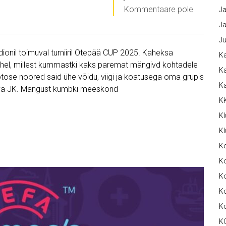
Kommentaare pole
Ja
Ja
Ju
dionil toimuval turniiril Otepää CUP 2025. Kaheksa
Ka
vahel, millest kummastki kaks paremat mängivd kohtadele
Ka
otose noored said ühe võidu, viigi ja koatusega oma grupis
K
Tõrva JK. Mängust kumbki meeskond
K
Kl
Kl
K
Ko
Ko
Ko
K
K