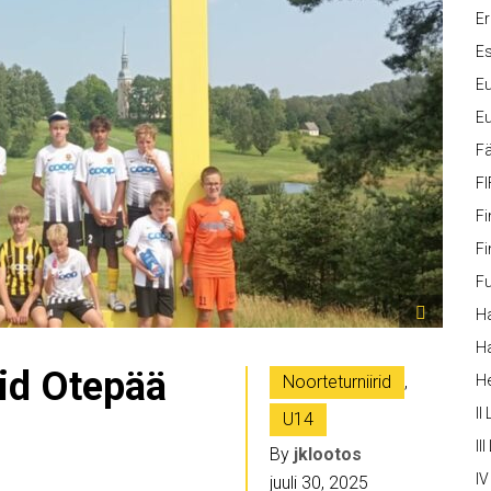
Er
Es
Eu
Eu
Fä
FI
Fi
Fi
Fu
Ha
Ha
sid Otepää
Noorteturniirid
,
H
II
U14
III
By
jklootos
IV
juuli 30, 2025