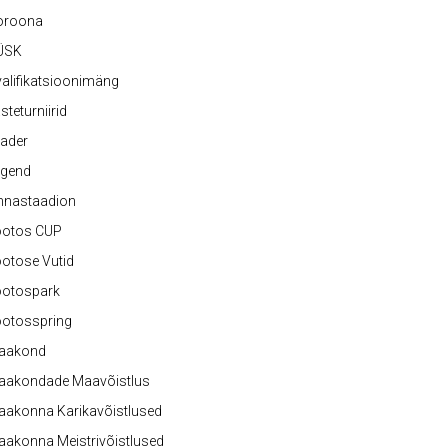
oroona
ÜSK
alifikatsioonimäng
steturniirid
ader
egend
nnastaadion
ootos CUP
otose Vutid
ootospark
ootosspring
aakond
aakondade Maavõistlus
aakonna Karikavõistlused
akonna Meistrivõistlused