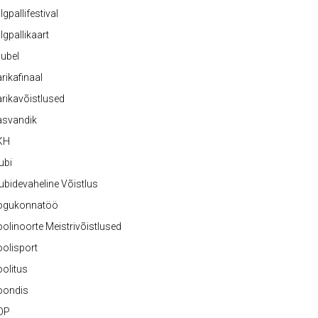
lgpallifestival
lgpallikaart
ubel
rikafinaal
rikavõistlused
asvandik
KH
ubi
ubidevaheline Võistlus
ogukonnatöö
olinoorte Meistrivõistlused
olisport
olitus
oondis
OP