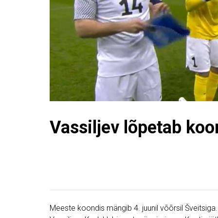
Vassiljev lõpetab koo
Meeste koondis mängib 4. juunil võõrsil Šveitsig