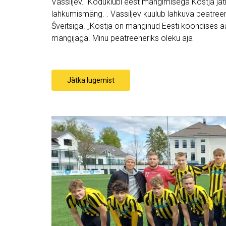
Vassiljev. Koduklubi eest mängimisega Kostja jät
lahkumismäng. . Vassiljev kuulub lahkuva peatree
Šveitsiga. „Kostja on mänginud Eesti koondises aa
mängijaga. Minu peatreeneriks oleku aja
Jätka lugemist