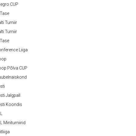
legro CUP
-Tase
lti Turniir
lti Turniir
-Tase
nference Liiga
oop
oop Põlva CUP
uubelnaiskond
sti
sti Jalgpall
sti Koondis
JL
L Miniturniirid
itliiga