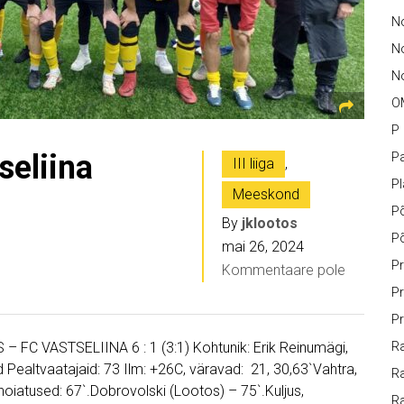
No
N
No
O
P
seliina
Pa
III liiga
,
P
Meeskond
P
By
jklootos
P
mai 26, 2024
Pr
Kommentaare pole
Pr
Pr
– FC VASTSELIINA 6 : 1 (3:1) Kohtunik: Erik Reinumägi,
Ra
ealtvaatajaid: 73 Ilm: +26C, väravad: 21, 30,63`Vahtra,
Ra
 hoiatused: 67`.Dobrovolski (Lootos) – 75`.Kuljus,
R