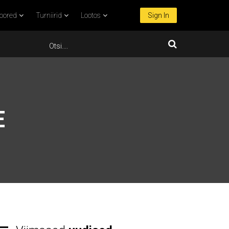
oored
Turniirid
Lootos
Sign In
E