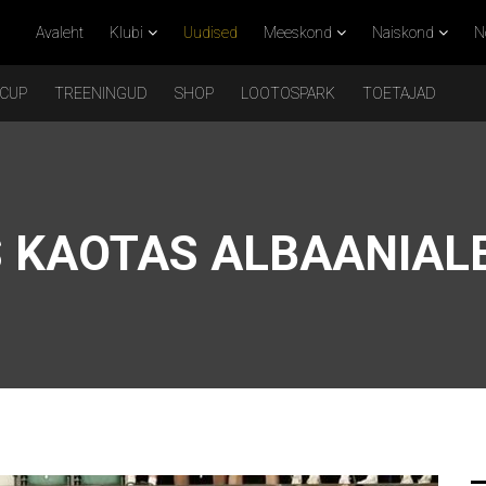
Avaleht
Klubi
Uudised
Meeskond
Naiskond
N
 CUP
TREENINGUD
SHOP
LOOTOSPARK
TOETAJAD
S KAOTAS ALBAANIAL