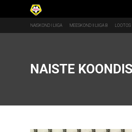
NAISKOND I LIIGA
MEESKOND II LIIGA B
LOOTOS
NAISTE KOONDI