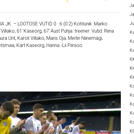
Ja
Ja
JA JK – LOOTOSE VUTID 0 : 6 (0:2) Kohtunik: Marko
Ju
illako, 61`Kaseorg, 67`Aust Puhja: treener: Vutid: Riina
Ka
ura Unt, Karoli Villako, Maris Oja, Merlin Niinemägi,
Ka
tsmaa, Kärt Kaseorg, Hanna -Lii Piirsoo.
K
K
Kl
Kl
K
Ko
Ko
Ko
K
K