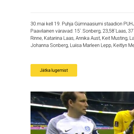
30.mai kell 19. Puhja Gümnaasiumi staadion PUH
Paavilainen väravad: 15`.Sonberg, 23,58`Laas, 37`V
Rinne, Katariina Laas, Annika Aust, Keit Musting, La
Johanna Sonberg, Luiisa Marleen Lepp, Keitlyn Me
Jätka lugemist