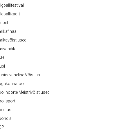
lgpallifestival
lgpallikaart
ubel
rikafinaal
rikavõistlused
asvandik
KH
ubi
ubidevaheline Võistlus
ogukonnatöö
olinoorte Meistrivõistlused
olisport
olitus
oondis
OP