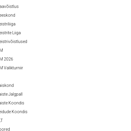
aavõistlus
eeskond
istriliiga
istrite Liiga
istrivõistlused
M
M 2026
 Valikturniir
aiskond
iste Jalgpall
iste Koondis
eidude Koondis
LT
oored