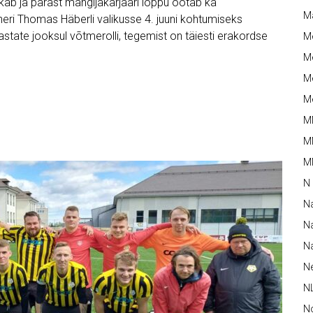
kab ja pärast mängijakarjääri lõppu ootab ka
M
neri Thomas Häberli valikusse 4. juuni kohtumiseks
state jooksul võtmerolli, tegemist on täiesti erakordse
M
Me
Me
Me
M
M
MM
N
N
Na
Na
N
N
N