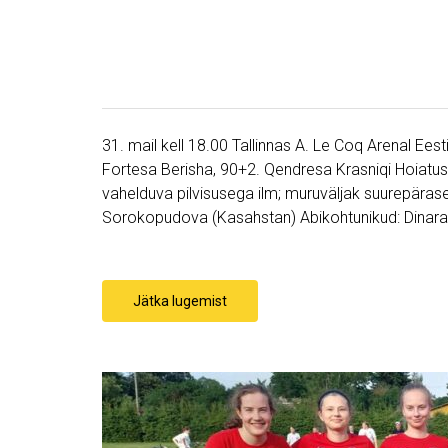
31. mail kell 18.00 Tallinnas A. Le Coq Arenal Eest
Fortesa Berisha, 90+2. Qendresa Krasniqi Hoiatuse
vahelduva pilvisusega ilm; muruväljak suurepäras
Sorokopudova (Kasahstan) Abikohtunikud: Dinara I
Jätka lugemist