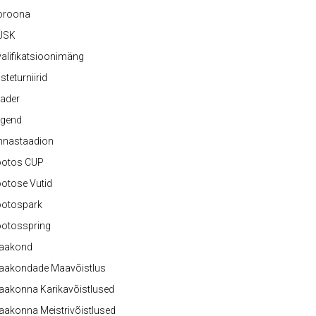
oroona
ÜSK
alifikatsioonimäng
steturniirid
ader
egend
nnastaadion
ootos CUP
otose Vutid
ootospark
ootosspring
aakond
aakondade Maavõistlus
aakonna Karikavõistlused
akonna Meistrivõistlused