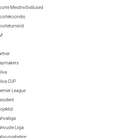
orte Meistrivõistlused
oortekoondis
orteturniirid
M
rtner
laymakers
õlva
õlva CUP
emier League
esident
ojektid
hvaliiga
hvuste Liiga
ahvusvaheline