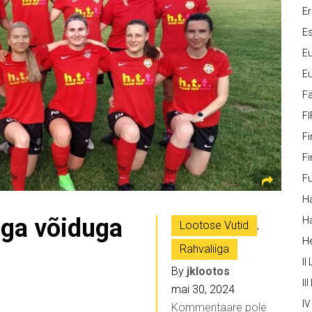
Er
Es
Eu
Eu
Fä
FI
Fi
Fi
Fu
Ha
ega võiduga
Ha
Lootose Vutid
,
H
Rahvaliiga
II
By
jklootos
III
mai 30, 2024
IV
Kommentaare pole