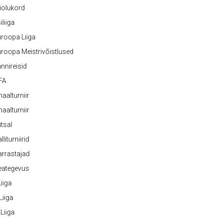
iolukord
iliiga
roopa Liiga
roopa Meistrivõistlused
nnireisid
FA
naalturniir
naalturniir
tsal
lliturniirid
rrastajad
eategevus
 Liiga
 Liiga
 Liiga