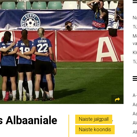
Na
Tü
Me
v
Kl
Tü
A
A
Aa
s Albaaniale
Naiste jalgpall
,
A
Naiste koondis
Al