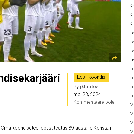
K
K
Kv
La
Le
L
Li
L
ndisekarjääri
Eesti koondis
Lo
By
jklootos
L
mai 28, 2024
L
Kommentaare pole
M
M
M
a. Oma koondisetee lõpust teatas 39-aastane Konstantin
Ma