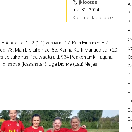
By
jklootos
Al
mai 31, 2024
B
Kommentaare pole
Ba
Ba
C
i – Albaania 1 : 2 (1:1) väravad: 17. Kairi Himanen – 7.
Co
d: 73. Mari Liis Lillemäe, 85. Karina Kork Mänguolud: +20,
es seisukorras Pealtvaatajaid: 934 Peakohtunik: Tatjana
C
drissova (Kasahstan), Liga Didrike (Läti) Neljas
C
D
Ee
Ee
Ee
E
EJ
Eli