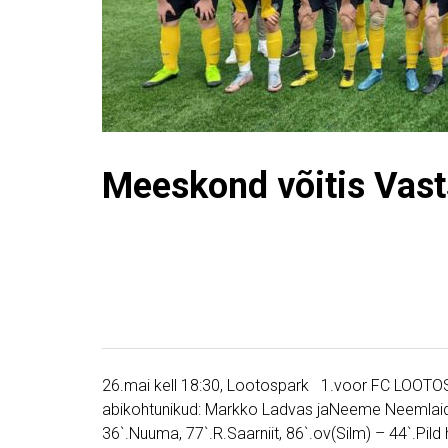
Meeskond võitis Vast
26.mai kell 18:30, Lootospark 1.voor FC LOOTOS 
abikohtunikud: Markko Ladvas jaNeeme Neemlaid P
36`.Nuuma, 77`.R.Saarniit, 86`.ov(Silm) – 44`.Pild