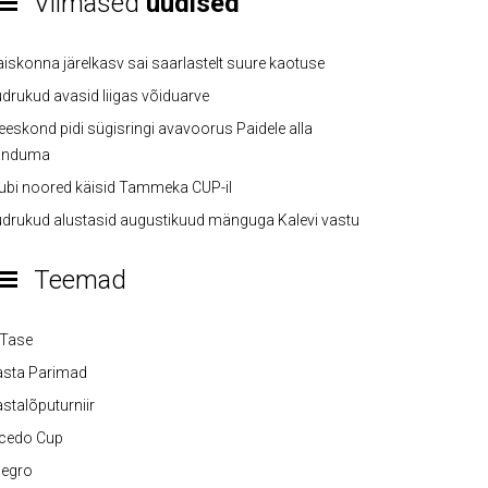
Viimased
uudised
iskonna järelkasv sai saarlastelt suure kaotuse
drukud avasid liigas võiduarve
eskond pidi sügisringi avavoorus Paidele alla
anduma
ubi noored käisid Tammeka CUP-il
drukud alustasid augustikuud mänguga Kalevi vastu
Teemad
-Tase
asta Parimad
stalõputurniir
lcedo Cup
legro