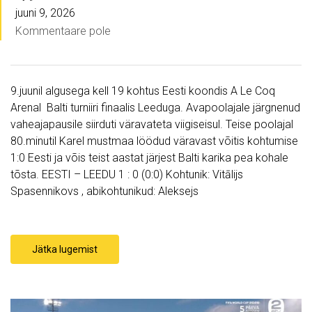
juuni 9, 2026
Kommentaare pole
9.juunil algusega kell 19 kohtus Eesti koondis A Le Coq
Arenal Balti turniiri finaalis Leeduga. Avapoolajale järgnenud
vaheajapausile siirduti väravateta viigiseisul. Teise poolajal
80.minutil Karel mustmaa löödud väravast võitis kohtumise
1:0 Eesti ja võis teist aastat järjest Balti karika pea kohale
tõsta. EESTI – LEEDU 1 : 0 (0:0) Kohtunik: Vitālijs
Spasennikovs , abikohtunikud: Aleksejs
Jätka lugemist