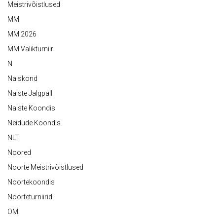
Meistrivõistlused
MM
MM 2026
MM Valikturniir
N
Naiskond
Naiste Jalgpall
Naiste Koondis
Neidude Koondis
NLT
Noored
Noorte Meistrivõistlused
Noortekoondis
Noorteturniirid
OM