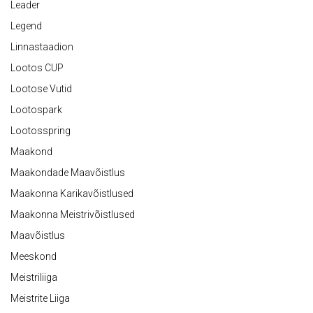
Leader
Legend
Linnastaadion
Lootos CUP
Lootose Vutid
Lootospark
Lootosspring
Maakond
Maakondade Maavõistlus
Maakonna Karikavõistlused
Maakonna Meistrivõistlused
Maavõistlus
Meeskond
Meistriliiga
Meistrite Liiga