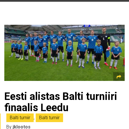
Eesti alistas Balti turniiri
finaalis Leedu
Balti turniir
,
Balti turniir
By
jklootos