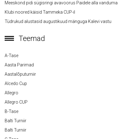
Meeskond pidi sügisringi avavoorus Paidele alla vanduma
Klubi noored käisid Tammeka CUP-il
Tüdrukud alustasid augustikuud mänguga Kalevi vastu
Teemad
A-Tase
Aasta Parimad
Aastalõputurniir
Alcedo Cup
Allegro
Allegro CUP
B-Tase
Balti Turniir
Balti Turniir