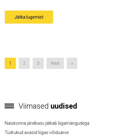
Jätka lugemist
1
2
3
Next
»
Viimased
uudised
Naiskonna järelkasv jätkab liigamängudega
Tüdrukud avasid liigas võiduarve