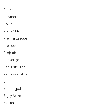
P
Partner
Playmakers
Põlva
Põlva CUP
Premier League
President
Projektid
Rahvaliiga
Rahvuste Liiga
Rahvusvaheline
S
Saalijalgpall
Signy Aarna
Sisehall