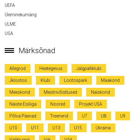
UEFA
Üleminekumäng
ULME
USA
Märksõnad
Allegrod
Heategevus
Jalgpalliklubi
Jklootos
Klubi
Lootospark
Maakond
Meeskond
Meistrivõistlused
Naiskond
Naiste Esiliiga
Noored
Projekt USA
Põlva Päevad
Treenerid
U7
U8
U9
U10
U11
U13
U15
Ukraina
Valikturniir
Viik
Võit