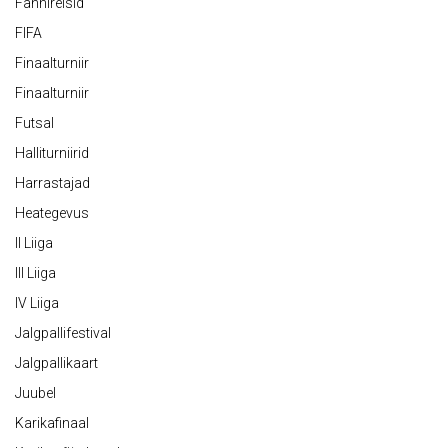
Fännireisid
FIFA
Finaalturniir
Finaalturniir
Futsal
Halliturniirid
Harrastajad
Heategevus
II Liiga
III Liiga
IV Liiga
Jalgpallifestival
Jalgpallikaart
Juubel
Karikafinaal