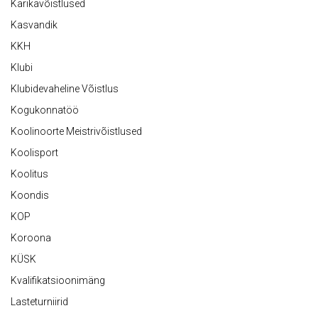
Karikavõistlused
Kasvandik
KKH
Klubi
Klubidevaheline Võistlus
Kogukonnatöö
Koolinoorte Meistrivõistlused
Koolisport
Koolitus
Koondis
KOP
Koroona
KÜSK
Kvalifikatsioonimäng
Lasteturniirid