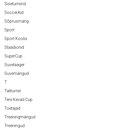
Siseturniirid
SoccerAid
Sõprusmäng
Sport
Sport Koolis
Staadionid
SuperCup
Suvelaager
Suvemängud
T
Taliturniir
Tere Kevad Cup
Toetajad
Treeningmängud
Treeningud