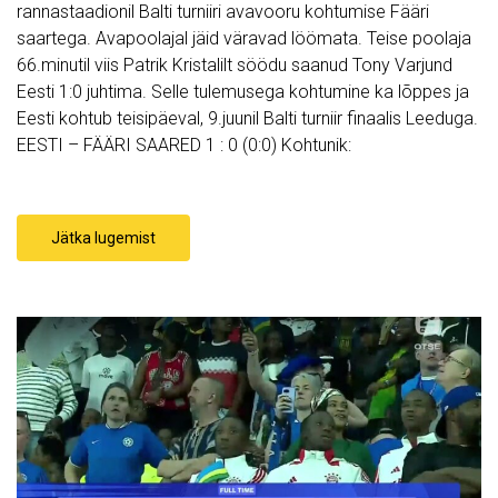
rannastaadionil Balti turniiri avavooru kohtumise Fääri
saartega. Avapoolajal jäid väravad löömata. Teise poolaja
66.minutil viis Patrik Kristalilt söödu saanud Tony Varjund
Eesti 1:0 juhtima. Selle tulemusega kohtumine ka lõppes ja
Eesti kohtub teisipäeval, 9.juunil Balti turniir finaalis Leeduga.
EESTI – FÄÄRI SAARED 1 : 0 (0:0) Kohtunik:
Jätka lugemist