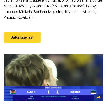
Olivier Kwizera, Claude Niyomugabo, Djihad Bizimana, Ange
Mutsinzi, Abeddy Biramahire (65. Hakim Sahabo), Leroy-
Jacques Mickels, Bonheur Mugisha, Joy-Lance Mickels,
Phanuel Kavita (65.
Jätka lugemist