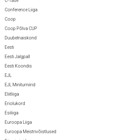
C-Tase
Conference Liiga
Coop
Coop Põlva CUP
Duubelnaiskond
Eesti
Eesti Jalgpall
Eesti Koondis
EJL
EJL Miniturniirid
Eliitliiga
Eriolukord
Esiliiga
Euroopa Liiga
Euroopa Meistrivõistlused