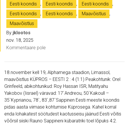
Eesti koondis
,
Eesti koondis
,
Eesti koondis
,
Eesti koondis
,
Eesti koondis
,
Maavõistlus
,
Maavõistlus
By
jklootos
nov. 18, 2025
Kommentaare pole
18.november kell 19, Alphamega staadion, Limassol,
maavõistlus KÜPROS – EESTI 2 : 4 (1:1) Peakohtunik: Orel
Grinfeeld, abikohtunikud: Roy Hassan ISR, Matityahu
Yakobov (Iisrael) väravad: 17`Andreou, 50`Kakoull –
35`Kyprianou, 78`, 83`,87`Sappinen Eesti meeste koondis
pidas aasta viimase kohtumise Küprosega. Kahel korral
enda lohakatest söötudest kaotusseisu jäänud Eesti võitis
võõrsil siiski Rauno Sappineni kübaratriki toel lõpuks 4:2.