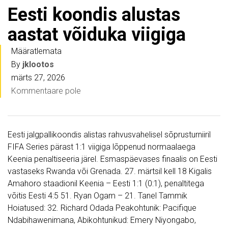
Eesti koondis alustas
aastat võiduka viigiga
Määratlemata
By
jklootos
märts 27, 2026
Kommentaare pole
Eesti jalgpallikoondis alistas rahvusvahelisel sõprusturniiril
FIFA Series pärast 1:1 viigiga lõppenud normaalaega
Keenia penaltiseeria järel. Esmaspäevases finaalis on Eesti
vastaseks Rwanda või Grenada. 27. märtsil kell 18 Kigalis
Amahoro staadionil Keenia – Eesti 1:1 (0:1), penaltitega
võitis Eesti 4:5 51. Ryan Ogam – 21. Tanel Tammik
Hoiatused: 32. Richard Odada Peakohtunik: Pacifique
Ndabihawenimana, Abikohtunikud: Emery Niyongabo,