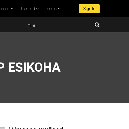
oored
Turniirid
Lootos
Sign In
P ESIKOHA