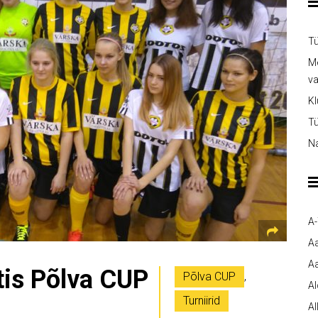
Tü
Me
v
Kl
Tü
Na
A
A
Aa
tis Põlva CUP
Põlva CUP
,
A
Turniirid
Al