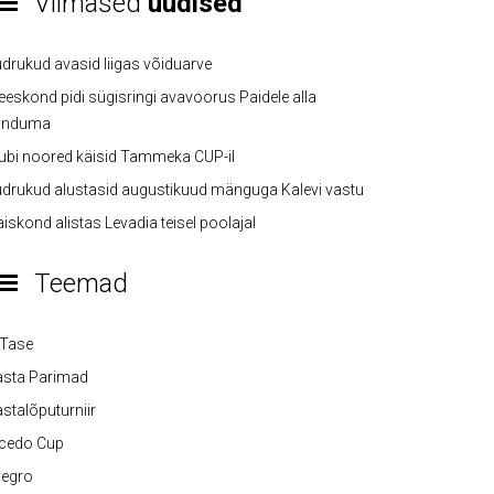
Viimased
uudised
drukud avasid liigas võiduarve
eskond pidi sügisringi avavoorus Paidele alla
anduma
ubi noored käisid Tammeka CUP-il
drukud alustasid augustikuud mänguga Kalevi vastu
iskond alistas Levadia teisel poolajal
Teemad
-Tase
asta Parimad
stalõputurniir
lcedo Cup
legro