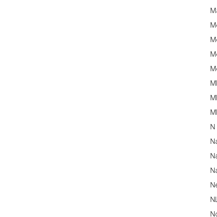
M
M
Me
Me
Me
M
M
MM
N
N
Na
Na
N
N
N