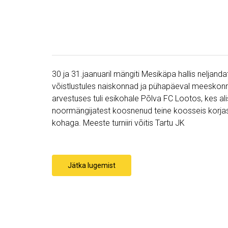
30 ja 31.jaanuaril mängiti Mesikäpa hallis neljanda
võistlustules naiskonnad ja pühapäeval meeskonna
arvestuses tuli esikohale Põlva FC Lootos, kes alis
noormängijatest koosnenud teine koosseis korjas
kohaga. Meeste turniiri võitis Tartu JK
Jätka lugemist