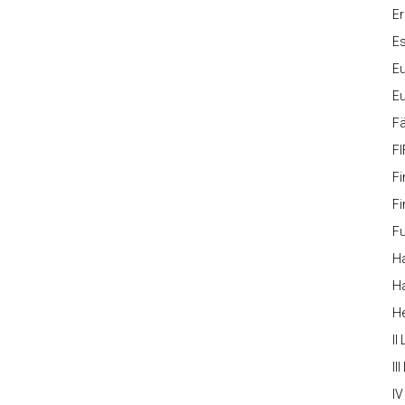
Er
Es
Eu
Eu
Fä
FI
Fi
Fi
Fu
Ha
Ha
H
II
III
IV