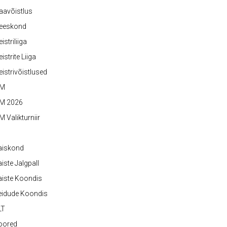
aavõistlus
eeskond
istriliiga
istrite Liiga
istrivõistlused
M
M 2026
 Valikturniir
aiskond
iste Jalgpall
iste Koondis
eidude Koondis
LT
oored