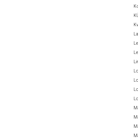
K
K
Kv
La
Le
L
Li
L
Lo
L
L
M
M
M
Ma