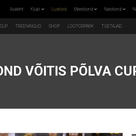
Avaleht
Klubi
Uudised
Meeskond
Naiskond
N
 CUP
TREENINGUD
SHOP
LOOTOSPARK
TOETAJAD
ND VÕITIS PÕLVA CU