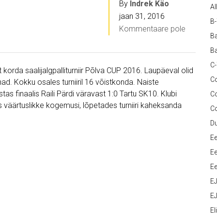
By
Indrek Käo
Al
jaan 31, 2016
B
Kommentaare pole
Ba
Ba
C
t korda saalijalgpalliturniir Põlva CUP 2016. Laupäeval olid
Co
d. Kokku osales turniiril 16 võistkonda. Naiste
tas finaalis Raili Pärdi väravast 1:0 Tartu SK10. Klubi
C
 väärtuslikke kogemusi, lõpetades turniiri kaheksanda
C
D
Ee
Ee
Ee
E
EJ
Eli