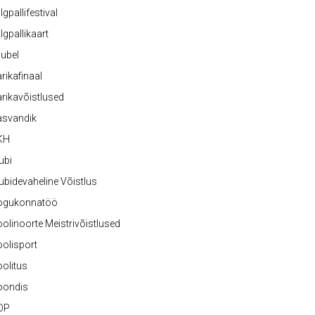
lgpallifestival
lgpallikaart
ubel
rikafinaal
rikavõistlused
asvandik
KH
ubi
ubidevaheline Võistlus
ogukonnatöö
olinoorte Meistrivõistlused
olisport
olitus
oondis
OP