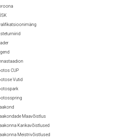
oroona
ÜSK
alifikatsioonimäng
steturniirid
ader
egend
nnastaadion
ootos CUP
otose Vutid
ootospark
ootosspring
aakond
aakondade Maavõistlus
aakonna Karikavõistlused
akonna Meistrivõistlused