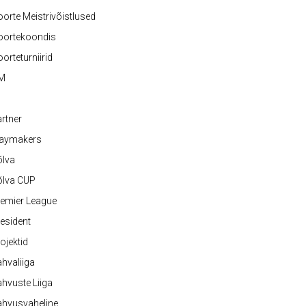
orte Meistrivõistlused
oortekoondis
orteturniirid
M
rtner
laymakers
õlva
õlva CUP
emier League
esident
ojektid
hvaliiga
hvuste Liiga
ahvusvaheline