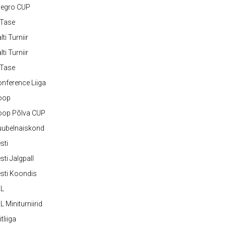
legro CUP
-Tase
lti Turniir
lti Turniir
-Tase
nference Liiga
oop
oop Põlva CUP
uubelnaiskond
sti
sti Jalgpall
sti Koondis
JL
L Miniturniirid
itliiga