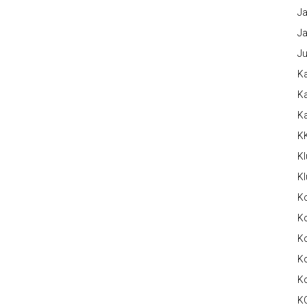
Ja
Ja
Ju
Ka
Ka
K
K
Kl
Kl
K
Ko
Ko
Ko
K
K