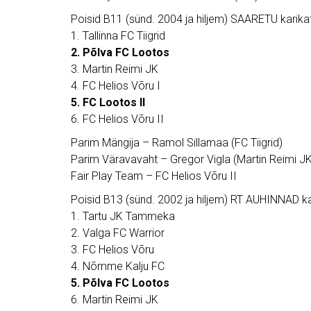
Poisid B11 (sünd. 2004 ja hiljem) SAARETU karika
1. Tallinna FC Tiigrid
2. Põlva FC Lootos
3. Martin Reimi JK
4. FC Helios Võru I
5. FC Lootos II
6. FC Helios Võru II
Parim Mängija – Ramol Sillamaa (FC Tiigrid)
Parim Väravavaht – Gregor Vigla (Martin Reimi JK
Fair Play Team – FC Helios Võru II
Poisid B13 (sünd. 2002 ja hiljem) RT AUHINNAD ka
1. Tartu JK Tammeka
2. Valga FC Warrior
3. FC Helios Võru
4. Nõmme Kalju FC
5. Põlva FC Lootos
6. Martin Reimi JK