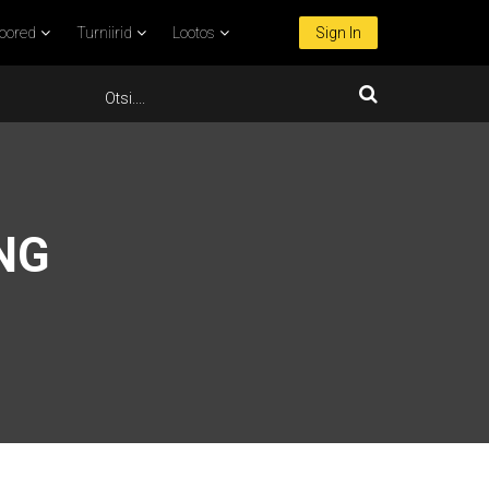
oored
Turniirid
Lootos
Sign In
NG