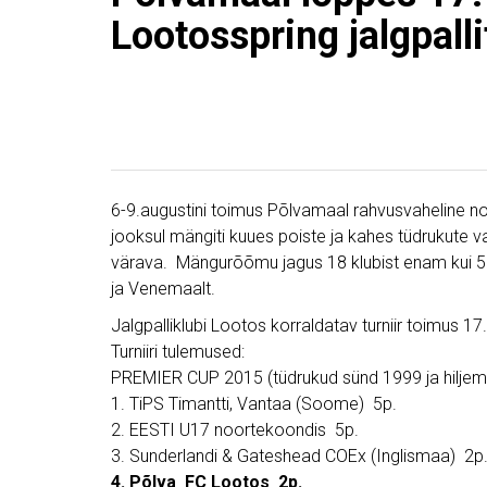
Lootosspring jalgpalli
6-9.augustini toimus Põlvamaal rahvusvaheline noor
jooksul mängiti kuues poiste ja kahes tüdrukute 
värava. Mängurõõmu jagus 18 klubist enam kui 50.
ja Venemaalt.
Jalgpalliklubi Lootos korraldatav turniir toimus 17
Turniiri tulemused:
PREMIER CUP 2015 (tüdrukud sünd 1999 ja hiljem
1. TiPS Timantti, Vantaa (Soome) 5p.
2. EESTI U17 noortekoondis 5p.
3. Sunderlandi & Gateshead COEx (Inglismaa) 2p
4. Põlva FC Lootos 2p.