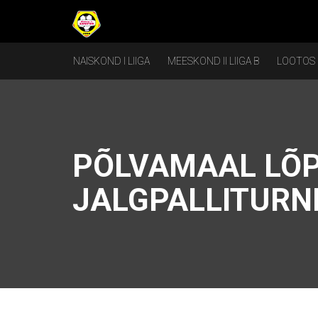
NAISKOND I LIIGA
MEESKOND II LIIGA B
LOOTOS
PÕLVAMAAL LÕP
JALGPALLITURNI