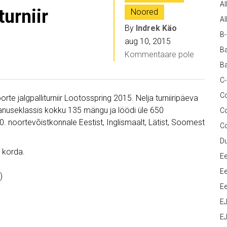
Al
turniir
Noored
Al
By
Indrek Käo
B
aug 10, 2015
Ba
Kommentaare pole
Ba
C
Co
te jalgpalliturniir Lootosspring 2015. Nelja turniiripäeva
vanuseklassis kokku 135 mängu ja löödi üle 650
C
 noortevõistkonnale Eestist, Inglismaalt, Lätist, Soomest
C
D
. korda.
Ee
Ee
)
Ee
E
.
EJ