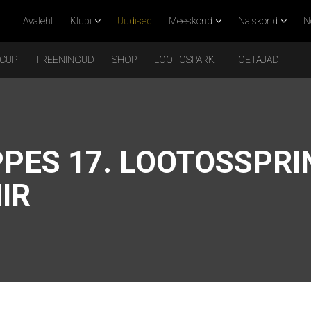
Avaleht
Klubi
Uudised
Meeskond
Naiskond
N
 CUP
TREENINGUD
SHOP
LOOTOSPARK
TOETAJAD
PES 17. LOOTOSSPRI
IR