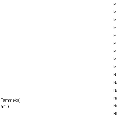
Ma
M
M
Me
Me
Me
M
e
M
MM
N
N
Na
Na
JK Tammeka)
C Helios Tartu)
N
N