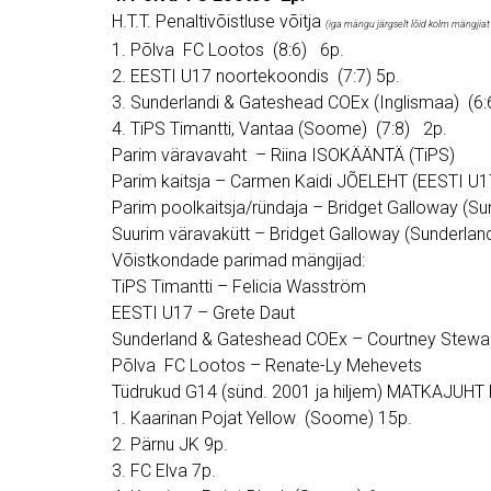
H.T.T. Penaltivõistluse võitja
(iga mängu järgselt lõid kolm mängjia
1. Põlva FC Lootos (8:6) 6p.
2. EESTI U17 noortekoondis (7:7) 5p.
3. Sunderlandi & Gateshead COEx (Inglismaa) (6:
4. TiPS Timantti, Vantaa (Soome) (7:8) 2p.
Parim väravavaht – Riina ISOKÄÄNTÄ (TiPS)
Parim kaitsja – Carmen Kaidi JÕELEHT (EESTI U1
Parim poolkaitsja/ründaja – Bridget Galloway (S
Suurim väravakütt – Bridget Galloway (Sunderlan
Võistkondade parimad mängijad:
TiPS Timantti – Felicia Wasström
EESTI U17 – Grete Daut
Sunderland & Gateshead COEx – Courtney Stewa
Põlva FC Lootos – Renate-Ly Mehevets
Tüdrukud G14 (sünd. 2001 ja hiljem) MATKAJUHT k
1. Kaarinan Pojat Yellow (Soome) 15p.
2. Pärnu JK 9p.
3. FC Elva 7p.