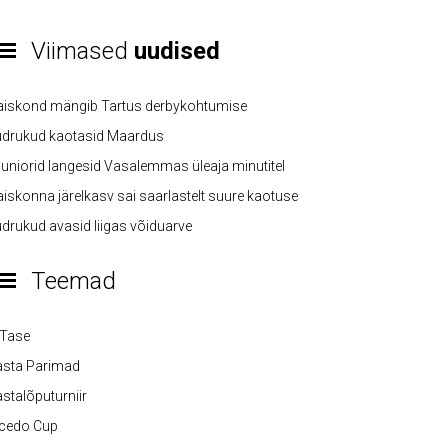
Viimased
uudised
aiskond mängib Tartus derbykohtumise
üdrukud kaotasid Maardus
uniorid langesid Vasalemmas üleaja minutitel
iskonna järelkasv sai saarlastelt suure kaotuse
drukud avasid liigas võiduarve
Teemad
-Tase
asta Parimad
stalõputurniir
lcedo Cup