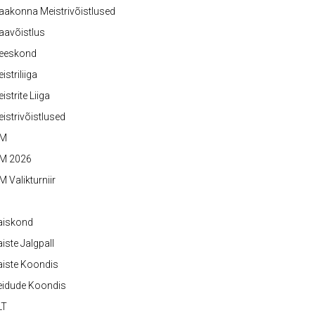
akonna Meistrivõistlused
aavõistlus
eeskond
istriliiga
istrite Liiga
istrivõistlused
M
M 2026
 Valikturniir
aiskond
iste Jalgpall
iste Koondis
eidude Koondis
LT