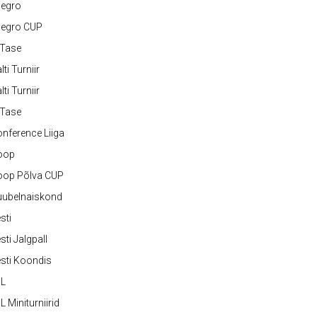
legro
legro CUP
-Tase
lti Turniir
lti Turniir
-Tase
nference Liiga
oop
oop Põlva CUP
uubelnaiskond
sti
sti Jalgpall
sti Koondis
JL
L Miniturniirid