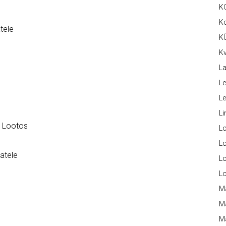
K
K
tele
K
Kv
La
Le
L
Li
C Lootos
L
Lo
atele
L
L
M
M
M