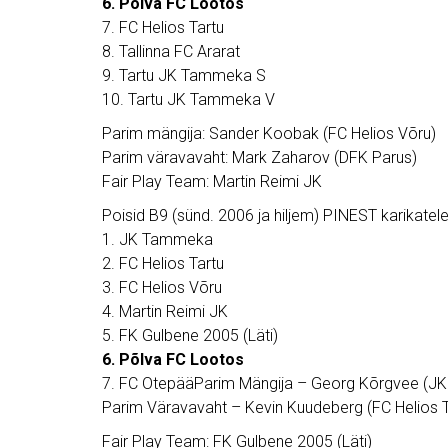
6. Põlva FC Lootos
7. FC Helios Tartu
8. Tallinna FC Ararat
9. Tartu JK Tammeka S
10. Tartu JK Tammeka V
Parim mängija: Sander Koobak (FC Helios Võru)
Parim väravavaht: Mark Zaharov (DFK Parus)
Fair Play Team: Martin Reimi JK
Poisid B9 (sünd. 2006 ja hiljem) PINEST karikatel
1. JK Tammeka
2. FC Helios Tartu
3. FC Helios Võru
4. Martin Reimi JK
5. FK Gulbene 2005 (Läti)
6. Põlva FC Lootos
7. FC OtepääParim Mängija – Georg Kõrgvee (
Parim Väravavaht – Kevin Kuudeberg (F
Fair Play Team: FK Gulbene 2005 (Läti)