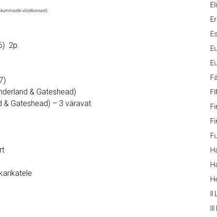
Eli
t kummastki võistkonnast):
Er
Es
6) 2p.
Eu
Eu
Fä
7)
underland & Gateshead)
FI
d & Gateshead) – 3 väravat
Fi
Fi
Fu
rt
Ha
Ha
arikatele
H
II
III