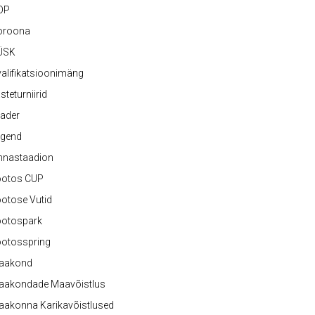
OP
oroona
ÜSK
alifikatsioonimäng
steturniirid
ader
egend
nnastaadion
ootos CUP
otose Vutid
ootospark
ootosspring
aakond
aakondade Maavõistlus
aakonna Karikavõistlused