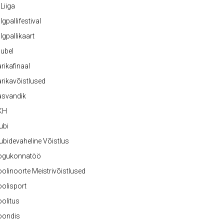
 Liiga
lgpallifestival
lgpallikaart
ubel
rikafinaal
rikavõistlused
asvandik
KH
ubi
ubidevaheline Võistlus
ogukonnatöö
olinoorte Meistrivõistlused
olisport
olitus
oondis