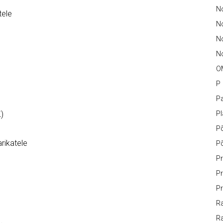
N
tele
No
N
No
O
P
Pa
)
P
P
rikatele
P
Pr
Pr
Pr
Ra
Ra