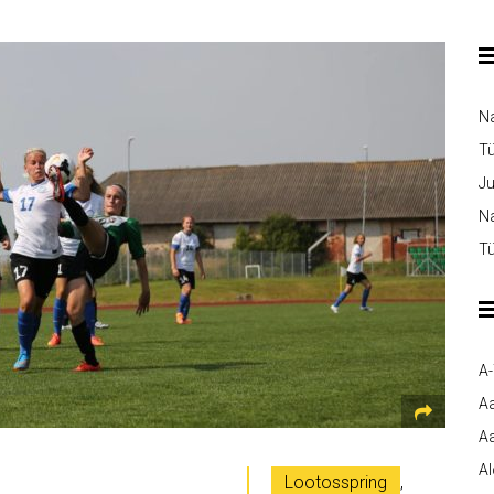
N
T
Ju
Na
Tü
A
A
Aa
A
Lootosspring
,