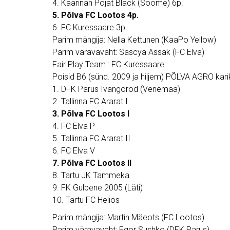
4. Kaarinan Pojat Black (Soome) 6p.
5. Põlva FC Lootos 4p.
6. FC Kuressaare 3p.
Parim mängija: Nella Kettunen (KaaPo Yellow)
Parim väravavaht: Sascya Assak (FC Elva)
Fair Play Team : FC Kuressaare
Poisid B6 (sünd. 2009 ja hiljem) PÕLVA AGRO kari
1. DFK Parus Ivangorod (Venemaa)
2. Tallinna FC Ararat I
3. Põlva FC Lootos I
4. FC Elva P
5. Tallinna FC Ararat II
6. FC Elva V
7. Põlva FC Lootos II
8. Tartu JK Tammeka
9. FK Gulbene 2005 (Läti)
10. Tartu FC Helios
Parim mängija: Martin Mäeots (FC Lootos)
Parim väravavaht: Egor Sushko (DFK Parus)