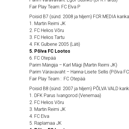
Fair Play Team: FC Elva P
Poisid B7 (sünd. 2008 ja hiljem) FCR MEDIA karika
1. Martin Reimi JK
2. FC Helios Võru
3. FC Helios Tartu
4. FK Gulbene 2005 (Läti)
5. Põlva FC Lootos
6. FC Otepää
Parim Mängija – Karl Mägi (Martin Reimi JK)
Parim Väravavaht – Hanna-Lisete Sellis (Põlva F
Fair Play Team : FC Otepää
Poisid B8 (sünd. 2007 ja hiljem) PÕLVA VALD karik
1. DFK Parus Ivangorod (Venemaa)
2. FC Helios Võru
3. Martin Reimi JK
4. FC Elva
5. Raplamaa JK