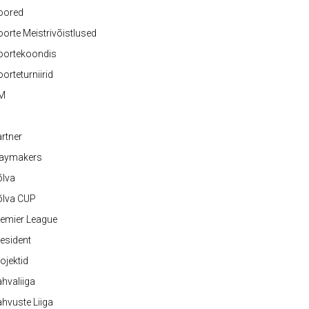
oored
orte Meistrivõistlused
oortekoondis
orteturniirid
M
rtner
laymakers
õlva
õlva CUP
emier League
esident
ojektid
hvaliiga
hvuste Liiga