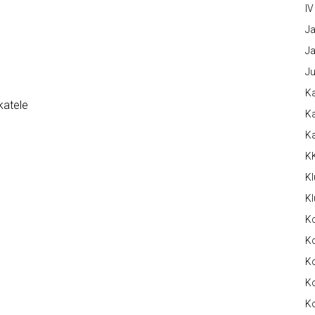
IV
Ja
Ja
Ju
Ka
katele
Ka
K
K
Kl
Kl
K
Ko
Ko
Ko
K