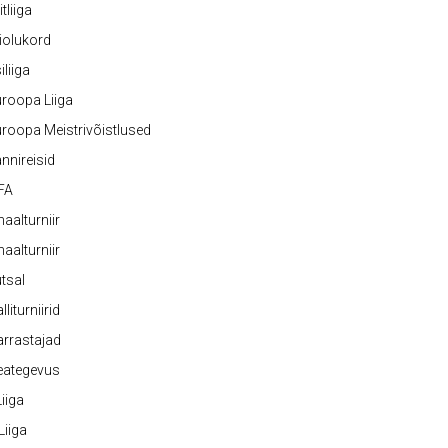
itliiga
iolukord
iliiga
roopa Liiga
roopa Meistrivõistlused
nnireisid
FA
naalturniir
naalturniir
tsal
lliturniirid
rrastajad
eategevus
 Liiga
 Liiga