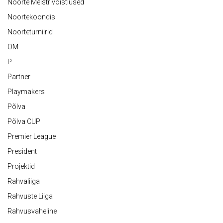
Noorte Meistrivõistlused
Noortekoondis
Noorteturniirid
OM
P
Partner
Playmakers
Põlva
Põlva CUP
Premier League
President
Projektid
Rahvaliiga
Rahvuste Liiga
Rahvusvaheline