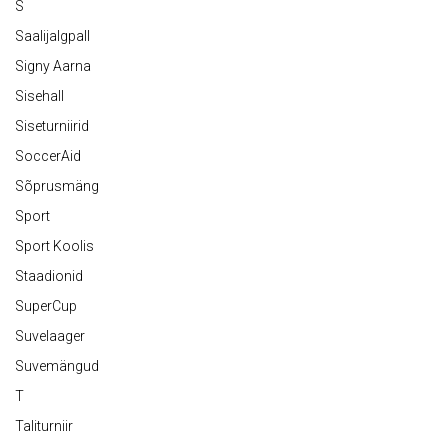
S
Saalijalgpall
Signy Aarna
Sisehall
Siseturniirid
SoccerAid
Sõprusmäng
Sport
Sport Koolis
Staadionid
SuperCup
Suvelaager
Suvemängud
T
Taliturniir