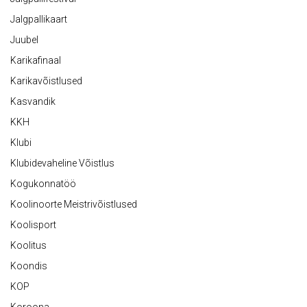
Jalgpallikaart
Juubel
Karikafinaal
Karikavõistlused
Kasvandik
KKH
Klubi
Klubidevaheline Võistlus
Kogukonnatöö
Koolinoorte Meistrivõistlused
Koolisport
Koolitus
Koondis
KOP