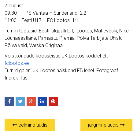
7.august
09.30 TiPS Vantaa – Sunderland 2:2
11:00 Eesti U17 – FC Lootos 1:1
Turniiri toetasid: Eesti jalgpalli Liit, Lootos, Maheveski, Nike,
Lõunaeestlane, Pirmastu, Premia, Põlva Tarbijate Ühistu,
Põlva vald, Värska Originaal
Võistkondade koosseisud JK Lootos kodulehelt
fclootos.ee
Turniiri galerii JK Lootos naiskond FB lehel. Fotograaf
Indrek Illus.
eelmine uudis
järgmine uudis