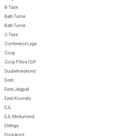
B-Tase
Balti Turniir
Balti Turniir
C-Tase
Conference Liiga
Coop
Coop Põlva CUP
Duubelnaiskond
Eesti
Eesti Jalgpall
Eesti Koondis
EJL
EJL Miniturniirid
Eliitliiga
Eriolukord