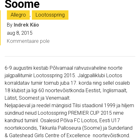
Soome
Allegro
,
Lootosspring
By
Indrek Käo
aug 8, 2015
Kommentaare pole
6-9.augustini kestab Põlvamaal rahvusvaheline noorte
jalgpalliturniir Lootosspring 2015. Jalgpalliklubi Lootos
korraldatav turniir toimub juba 17. korda ning sellel osaleb
18 klubist ja ligi 60 noortevõistkonda Eestist, Inglismaalt,
Lätist, Soomest ja Venemaalt.
Neljapäeval ja reedel mängisid Tilsi staadionil 1999 ja hiljem
sündinud neiud Lootosspring PREMIER CUP 2015 nime
kandnud turniiril. Osalesid Põlva FC Lootos, Eesti U17
noortekoondis, Tikkurila Palloseura (Soome) ja Sunderland
& Gateshead Girls Centre of Excellence noortevõistkond.