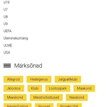
U19
U7
U8
U9
UEFA
Üleminekumäng
ULME
USA
Märksõnad
Allegrod
Heategevus
Jalgpalliklubi
Jklootos
Klubi
Lootospark
Maakond
Meeskond
Meistrivõistlused
Naiskond
Naiste Esiliiga
Noored
Projekt USA