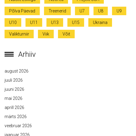
Põlva Päevad
Treenerid
U7
U8
U9
U10
U11
U13
U15
Ukraina
Valikturniir
Viik
Võit
Arhiiv
august 2026
juuli 2026
juuni 2026
mai 2026
aprill 2026
märts 2026
veebruar 2026
jaanuar 2026