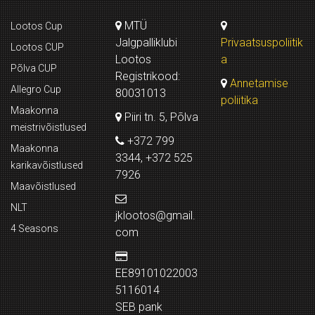
MTÜ
Lootos Cup
Jalgpalliklubi
Privaatsuspoliitik
Lootos CUP
Lootos
a
Põlva CUP
Registrikood:
Annetamise
Allegro Cup
80031013
poliitika
Maakonna
Piiri tn. 5, Põlva
meistrivõistlused
+372 799
Maakonna
3344, +372 525
karikavõistlused
7926
Maavõistlused
NLT
jklootos@gmail.
4 Seasons
com
EE89101022003
5116014
SEB pank