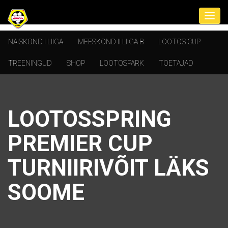
NAISKOND I LIIGA
MEESKOND II LIIGA B
LOOTOS CUP
TREENINGUD
SHOP
LOOTOSPARK
TOETAJAD
LOOTOSSPRING
PREMIER CUP
TURNIIRIVÕIT LÄKS
SOOME