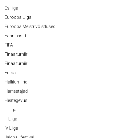
Esiliiga
Euroopa Liiga
Euroopa Meistrivõistlused
Fännireisid
FIFA
Finaalturniir
Finaalturniir
Futsal
Halliturniirid
Harrastajad
Heategevus
II Liiga
III Liiga
IV Liiga
Jalgpallifestival