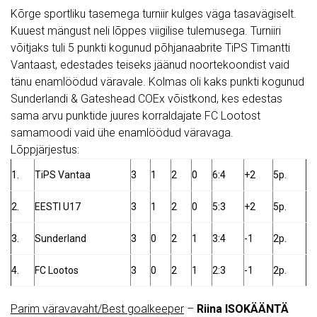
Kõrge sportliku tasemega turniir kulges väga tasavägiselt.
Kuuest mängust neli lõppes viigilise tulemusega. Turniiri
võitjaks tuli 5 punkti kogunud põhjanaabrite TiPS Timantti
Vantaast, edestades teiseks jäänud noortekoondist vaid
tänu enamlöödud väravale. Kolmas oli kaks punkti kogunud
Sunderlandi & Gateshead COEx võistkond, kes edestas
sama arvu punktide juures korraldajate FC Lootost
samamoodi vaid ühe enamlöödud väravaga.
Lõppjärjestus:
1.
TiPS Vantaa
3
1
2
0
6:4
+2
5p.
2.
EESTI U17
3
1
2
0
5:3
+2
5p.
3.
Sunderland
3
0
2
1
3:4
-1
2p.
4.
FC Lootos
3
0
2
1
2:3
-1
2p.
Parim väravavaht/Best goalkeeper
–
Riina ISOKÄÄNTÄ