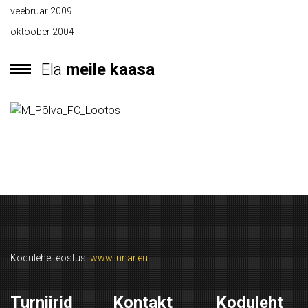
veebruar 2009
oktoober 2004
Ela
meile kaasa
Kodulehe teostus:
www.innar.eu
Turniirid
Kontakt
Koduleht