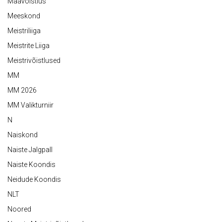
Maavõistlus
Meeskond
Meistriliiga
Meistrite Liiga
Meistrivõistlused
MM
MM 2026
MM Valikturniir
N
Naiskond
Naiste Jalgpall
Naiste Koondis
Neidude Koondis
NLT
Noored