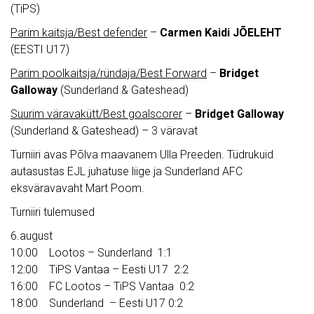
(TiPS)
Parim kaitsja/Best defender
–
Carmen Kaidi JÕELEHT
(EESTI U17)
Parim poolkaitsja/ründaja/Best Forward
–
Bridget
Galloway
(Sunderland & Gateshead)
Suurim väravakütt/Best goalscorer
–
Bridget Galloway
(Sunderland & Gateshead) – 3 väravat
Turniiri avas Põlva maavanem Ulla Preeden. Tüdrukuid
autasustas EJL juhatuse liige ja Sunderland AFC
eksväravavaht Mart Poom.
Turniiri tulemused
6.august
10:00 Lootos – Sunderland 1:1
12:00 TiPS Vantaa – Eesti U17 2:2
16:00 FC Lootos – TiPS Vantaa 0:2
18:00 Sunderland – Eesti U17 0:2