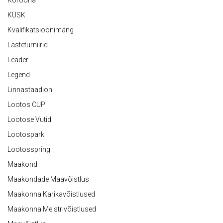
Koroona
KÜSK
Kvalifikatsioonimäng
Lasteturniirid
Leader
Legend
Linnastaadion
Lootos CUP
Lootose Vutid
Lootospark
Lootosspring
Maakond
Maakondade Maavõistlus
Maakonna Karikavõistlused
Maakonna Meistrivõistlused