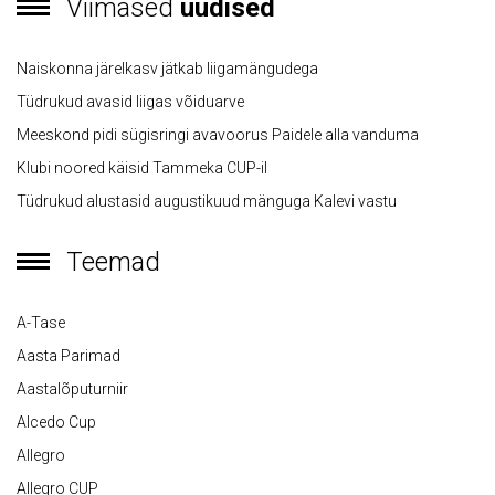
Viimased
uudised
Naiskonna järelkasv jätkab liigamängudega
Tüdrukud avasid liigas võiduarve
Meeskond pidi sügisringi avavoorus Paidele alla vanduma
Klubi noored käisid Tammeka CUP-il
Tüdrukud alustasid augustikuud mänguga Kalevi vastu
Teemad
A-Tase
Aasta Parimad
Aastalõputurniir
Alcedo Cup
Allegro
Allegro CUP