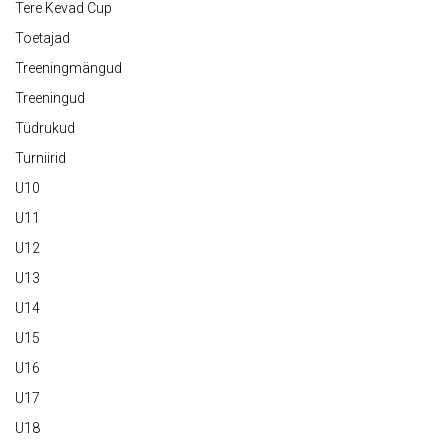
Tere Kevad Cup
Toetajad
Treeningmängud
Treeningud
Tüdrukud
Turniirid
U10
U11
U12
U13
U14
U15
U16
U17
U18