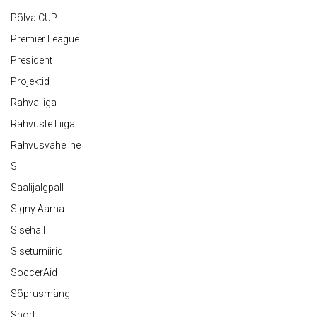
Põlva CUP
Premier League
President
Projektid
Rahvaliiga
Rahvuste Liiga
Rahvusvaheline
S
Saalijalgpall
Signy Aarna
Sisehall
Siseturniirid
SoccerAid
Sõprusmäng
Sport