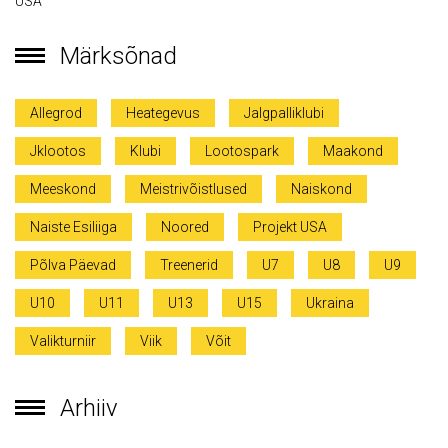
USA
Märksõnad
Allegrod
Heategevus
Jalgpalliklubi
Jklootos
Klubi
Lootospark
Maakond
Meeskond
Meistrivõistlused
Naiskond
Naiste Esiliiga
Noored
Projekt USA
Põlva Päevad
Treenerid
U7
U8
U9
U10
U11
U13
U15
Ukraina
Valikturniir
Viik
Võit
Arhiiv