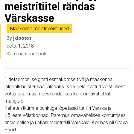
meistritiitel rändas
Värskasse
Maakonna meistrivõistlused
By
jklootos
dets. 1, 2018
Kommentaare pole
1.detsembril selgitati esmakordselt välja maakonna
jalgpallimeister saalijalgpallis. Kõikidele avatud võistlusest
võttis osa kuus meeskonda, kes kõik omavahel läbi
mängisid.
Kaheteistkümne punktiga lõpetasid turniiri Värska ja
Kõlleste võistkonnad. Paremus omavahelises kohtumises
andis eelise ja ühtlasi meistritiitli Värskale. Kolmas oli Orava
Sport.