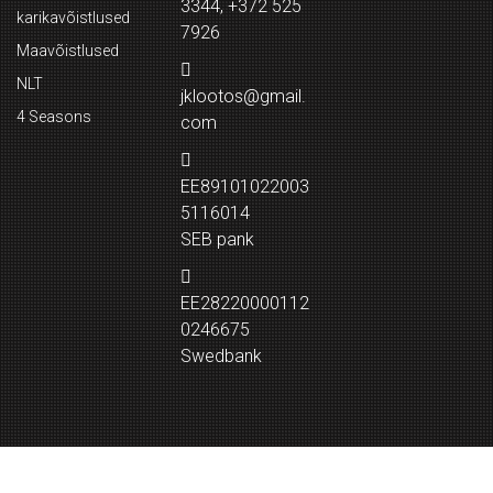
3344, +372 525
karikavõistlused
7926
Maavõistlused
NLT
jklootos@gmail.
4 Seasons
com
EE89101022003
5116014
SEB pank
EE28220000112
0246675
Swedbank