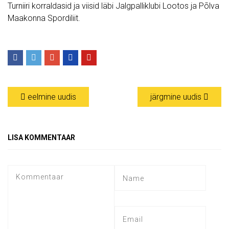
Turniiri korraldasid ja viisid läbi Jalgpalliklubi Lootos ja Põlva
Maakonna Spordiliit.
eelmine uudis
järgmine uudis
LISA KOMMENTAAR