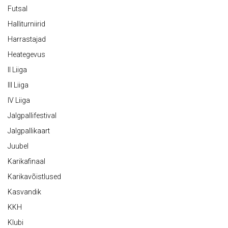
Futsal
Halliturniirid
Harrastajad
Heategevus
II Liiga
III Liiga
IV Liiga
Jalgpallifestival
Jalgpallikaart
Juubel
Karikafinaal
Karikavõistlused
Kasvandik
KKH
Klubi