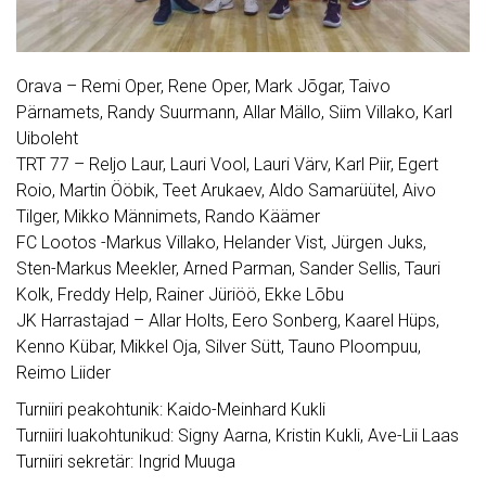
Orava – Remi Oper, Rene Oper, Mark Jõgar, Taivo
Pärnamets, Randy Suurmann, Allar Mällo, Siim Villako, Karl
Uiboleht
TRT 77 – Reljo Laur, Lauri Vool, Lauri Värv, Karl Piir, Egert
Roio, Martin Ööbik, Teet Arukaev, Aldo Samarüütel, Aivo
Tilger, Mikko Männimets, Rando Käämer
FC Lootos -Markus Villako, Helander Vist, Jürgen Juks,
Sten-Markus Meekler, Arned Parman, Sander Sellis, Tauri
Kolk, Freddy Help, Rainer Jüriöö, Ekke Lõbu
JK Harrastajad – Allar Holts, Eero Sonberg, Kaarel Hüps,
Kenno Kübar, Mikkel Oja, Silver Sütt, Tauno Ploompuu,
Reimo Liider
Turniiri peakohtunik: Kaido-Meinhard Kukli
Turniiri luakohtunikud: Signy Aarna, Kristin Kukli, Ave-Lii Laas
Turniiri sekretär: Ingrid Muuga