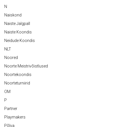
N
Naiskond
Naiste Jalgpall
Naiste Koondis
Neidude Koondis
NLT
Noored
Noorte Meistrivõistlused
Noortekoondis
Noorteturniirid
OM
P
Partner
Playmakers
Põlva