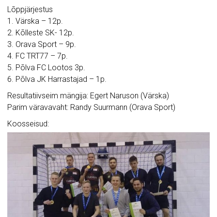
Lõppjärjestus
1. Värska – 12p.
2. Kõlleste SK- 12p.
3. Orava Sport – 9p.
4. FC TRT77 – 7p.
5. Põlva FC Lootos 3p.
6. Põlva JK Harrastajad – 1p.
Resultatiivseim mängija: Egert Naruson (Värska)
Parim väravavaht: Randy Suurmann (Orava Sport)
Koosseisud: