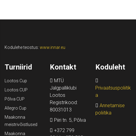
Kodulehe teostus:
www.innar.eu
Turniirid
Kontakt
Koduleht
MTÜ
Lootos Cup
Jalgpalliklubi
Privaatsuspoliitik
Lootos CUP
Lootos
a
Põlva CUP
Registrikood:
Annetamise
Allegro Cup
80031013
poliitika
Maakonna
Piiri tn. 5, Põlva
meistrivõistlused
+372 799
Maakonna