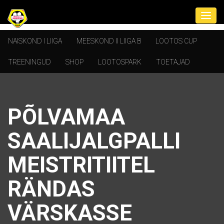
NAISKOND I LIIGA
MEESKOND II LIIGA B
LOOTOS CUP
TREENINGUD
SHOP
LOOTOSPARK
TOETAJAD
PÕLVAMAA
SAALIJALGPALLI
MEISTRITIITEL
RÄNDAS
VÄRSKASSE