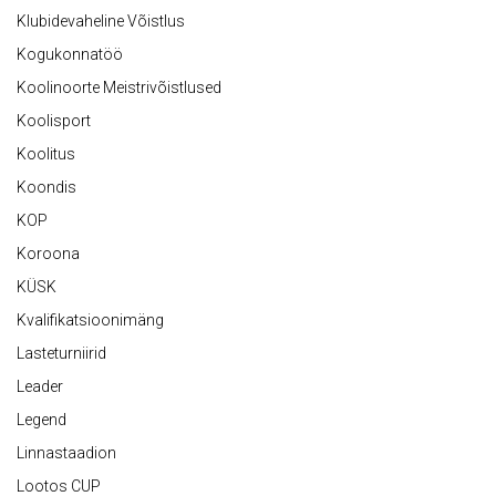
Klubidevaheline Võistlus
Kogukonnatöö
Koolinoorte Meistrivõistlused
Koolisport
Koolitus
Koondis
KOP
Koroona
KÜSK
Kvalifikatsioonimäng
Lasteturniirid
Leader
Legend
Linnastaadion
Lootos CUP