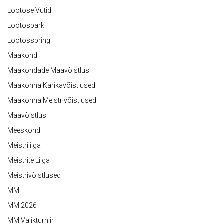
Lootose Vutid
Lootospark
Lootosspring
Maakond
Maakondade Maavõistlus
Maakonna Karikavõistlused
Maakonna Meistrivõistlused
Maavõistlus
Meeskond
Meistriliiga
Meistrite Liiga
Meistrivõistlused
MM
MM 2026
MM Valikturniir