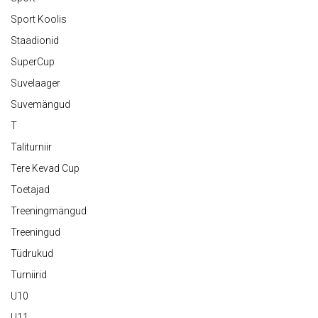
Sport Koolis
Staadionid
SuperCup
Suvelaager
Suvemängud
T
Taliturniir
Tere Kevad Cup
Toetajad
Treeningmängud
Treeningud
Tüdrukud
Turniirid
U10
U11