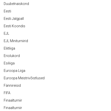
Duubelnaiskond
Eesti
Eesti Jalgpall
Eesti Koondis
EJL
EJL Miniturniirid
Eliitliiga
Eriolukord
Esiliiga
Euroopa Liiga
Euroopa Meistrivõistlused
Fännireisid
FIFA
Finaalturniir
Finaalturniir