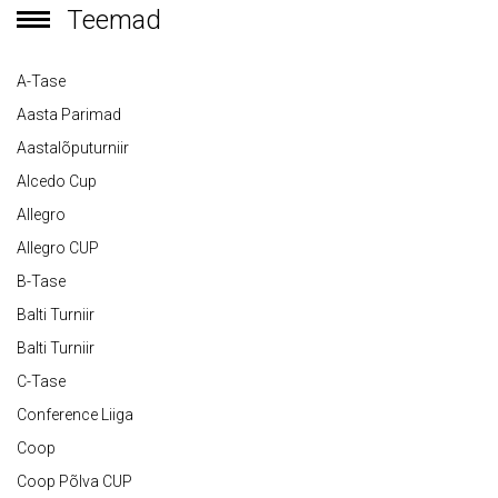
Teemad
A-Tase
Aasta Parimad
Aastalõputurniir
Alcedo Cup
Allegro
Allegro CUP
B-Tase
Balti Turniir
Balti Turniir
C-Tase
Conference Liiga
Coop
Coop Põlva CUP