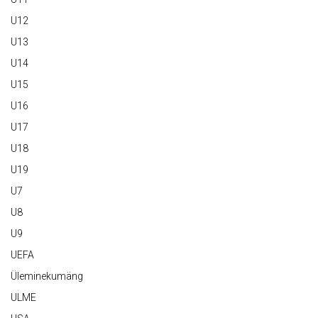
U12
U13
U14
U15
U16
U17
U18
U19
U7
U8
U9
UEFA
Üleminekumäng
ULME