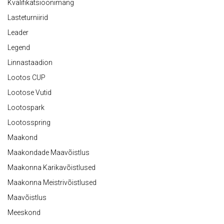
Kvalifikatsioonimäng
Lasteturniirid
Leader
Legend
Linnastaadion
Lootos CUP
Lootose Vutid
Lootospark
Lootosspring
Maakond
Maakondade Maavõistlus
Maakonna Karikavõistlused
Maakonna Meistrivõistlused
Maavõistlus
Meeskond