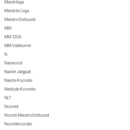
Meistriliiga
Meistrite Liiga
Meistrivõistlused
MM
MM 2026
MM Valikturniir
N
Naiskond
Naiste Jalgpall
Naiste Koondis
Neidude Koondis
NLT
Noored
Noorte Meistrivõistlused
Noortekoondis