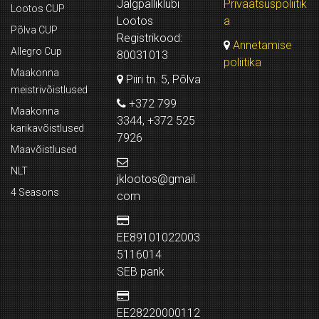
Jalgpalliklubi
Privaatsuspoliitik
Lootos CUP
Lootos
a
Põlva CUP
Registrikood:
Annetamise
Allegro Cup
80031013
poliitika
Maakonna
Piiri tn. 5, Põlva
meistrivõistlused
+372 799
Maakonna
3344, +372 525
karikavõistlused
7926
Maavõistlused
NLT
jklootos@gmail.
4 Seasons
com
EE89101022003
5116014
SEB pank
EE28220000112