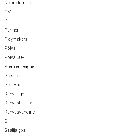
Noorteturniirid
OM
P
Partner
Playmakers
Põlva
Põlva CUP
Premier League
President
Projektid
Rahvaliiga
Rahvuste Liiga
Rahvusvaheline
S
Saalijalgpall