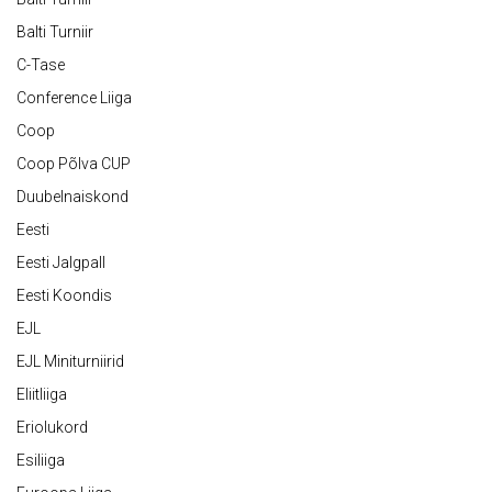
Balti Turniir
C-Tase
Conference Liiga
Coop
Coop Põlva CUP
Duubelnaiskond
Eesti
Eesti Jalgpall
Eesti Koondis
EJL
EJL Miniturniirid
Eliitliiga
Eriolukord
Esiliiga