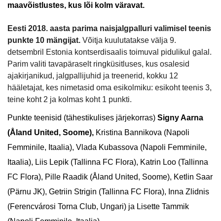
maavõistlustes, kus lõi kolm väravat.
Eesti 2018. aasta parima naisjalgpalluri valimisel teenis
punkte 10 mängijat.
Võitja kuulutatakse välja 9.
detsembril Estonia kontserdisaalis toimuval pidulikul galal.
Parim valiti tavapäraselt ringküsitluses, kus osalesid
ajakirjanikud, jalgpallijuhid ja treenerid, kokku 12
hääletajat, kes nimetasid oma esikolmiku: esikoht teenis 3,
teine koht 2 ja kolmas koht 1 punkti.
Punkte teenisid (tähestikulises järjekorras)
Signy Aarna
(Åland United, Soome),
Kristina Bannikova (Napoli
Femminile, Itaalia), Vlada Kubassova (Napoli Femminile,
Itaalia), Liis Lepik (Tallinna FC Flora), Katrin Loo (Tallinna
FC Flora), Pille Raadik (Åland United, Soome), Ketlin Saar
(Pärnu JK), Getriin Strigin (Tallinna FC Flora), Inna Zlidnis
(Ferencvárosi Torna Club, Ungari) ja Lisette Tammik