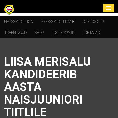
NAISKOND I LIIGA
MEESKOND II LIIGA B
LOOTOS CUP
TREENINGUD
SHOP
LOOTOSPARK
TOETAJAD
LIISA MERISALU
KANDIDEERIB
AASTA
NAISJUUNIORI
TIITLILE