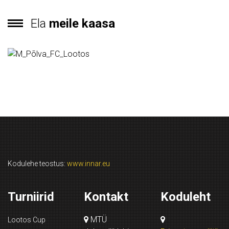
Ela
meile kaasa
Kodulehe teostus:
www.innar.eu
Turniirid
Kontakt
Koduleht
MTÜ
Lootos Cup