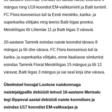
mängus ning U19 koondist EM-valikturniiril ja Balti turniiril.
FC Flora koosseisus tuli ta Eesti meistriks, karika- ja
superkarika võitjaks ning teenis Balti liigas pronksi.
Meistriliigas lõi Lillemäe 11 ja Balti liigas 3 väravat.
20-aastane Tammik esindas naiste koondist tänavu 8
mängus ja lõi ühe värava. FC Flora koosseisus tuli ta
karika- ja superkarika võitjaks, enne Itaaliasse siirdumist
esindas Tammik Florat Meistriliigas 15 mängus ja lõi 12
väravat, Balti liigas 3 mängus ja sai seal kirja ühe värava.
Üleelmisel hooajal Lootose naiskonnaga
naistejalgpallis debüüdi teinud 16-aastane Merisalu
tegi lõppeval aastal debüüdi naiste koondises ja
esindas U17 koondist EM-valiksarjas ja