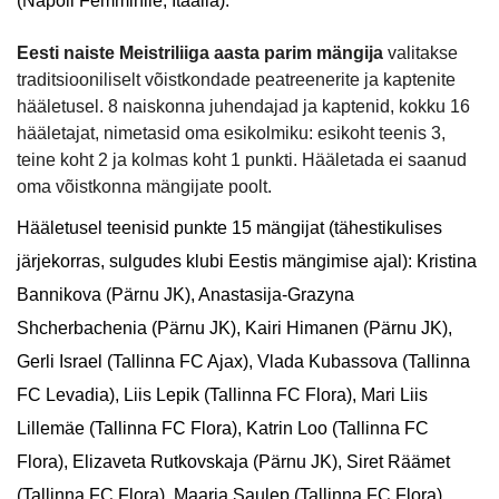
(Napoli Femminile, Itaalia).
Eesti naiste Meistriliiga aasta parim mängija
valitakse
traditsiooniliselt võistkondade peatreenerite ja kaptenite
hääletusel. 8 naiskonna juhendajad ja kaptenid, kokku 16
hääletajat, nimetasid oma esikolmiku: esikoht teenis 3,
teine koht 2 ja kolmas koht 1 punkti. Hääletada ei saanud
oma võistkonna mängijate poolt.
Hääletusel teenisid punkte 15 mängijat (tähestikulises
järjekorras, sulgudes klubi Eestis mängimise ajal): Kristina
Bannikova (Pärnu JK), Anastasija-Grazyna
Shcherbachenia (Pärnu JK), Kairi Himanen (Pärnu JK),
Gerli Israel (Tallinna FC Ajax), Vlada Kubassova (Tallinna
FC Levadia), Liis Lepik (Tallinna FC Flora), Mari Liis
Lillemäe (Tallinna FC Flora), Katrin Loo (Tallinna FC
Flora), Elizaveta Rutkovskaja (Pärnu JK), Siret Räämet
(Tallinna FC Flora), Maarja Saulep (Tallinna FC Flora),