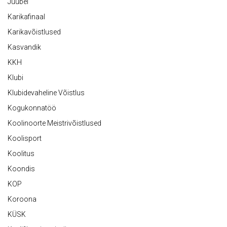
Juubel
Karikafinaal
Karikavõistlused
Kasvandik
KKH
Klubi
Klubidevaheline Võistlus
Kogukonnatöö
Koolinoorte Meistrivõistlused
Koolisport
Koolitus
Koondis
KOP
Koroona
KÜSK