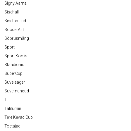
Signy Aarna
Sisehall
Siseturniirid
SoccerAid
Sõprusmäng
Sport
Sport Koolis
Staadionid
SuperCup
Suvelaager
Suvemängud
T
Taliturniir
Tere Kevad Cup
Toetajad