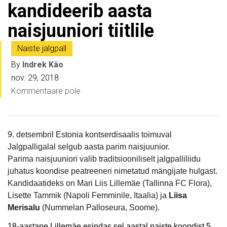
kandideerib aasta
naisjuuniori tiitlile
Naiste jalgpall
By
Indrek Käo
nov. 29, 2018
Kommentaare pole
9. detsembril Estonia kontserdisaalis toimuval
Jalgpalligalal selgub aasta parim naisjuunior.
Parima naisjuuniori valib traditsiooniliselt jalgpalliliidu
juhatus koondise peatreeneri nimetatud mängijate hulgast.
Kandidaatideks on Mari Liis Lillemäe (Tallinna FC Flora),
Lisette Tammik (Napoli Femminile, Itaalia) ja
Liisa
Merisalu
(Nummelan Palloseura, Soome).
18-aastane Lillemäe esindas sel aastal naiste koondist 5