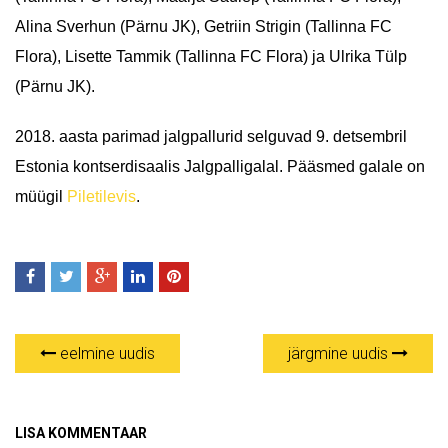
Alina Sverhun (Pärnu JK), Getriin Strigin (Tallinna FC
Flora), Lisette Tammik (Tallinna FC Flora) ja Ulrika Tülp
(Pärnu JK).
2018. aasta parimad jalgpallurid selguvad 9. detsembril
Estonia kontserdisaalis Jalgpalligalal. Pääsmed galale on
müügil
Piletilevis
.
eelmine uudis
järgmine uudis
LISA KOMMENTAAR