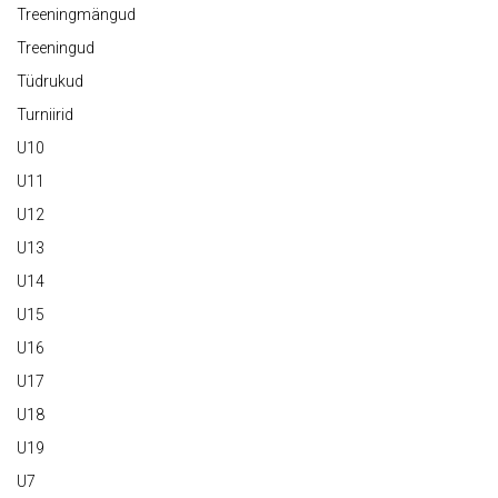
Treeningmängud
Treeningud
Tüdrukud
Turniirid
U10
U11
U12
U13
U14
U15
U16
U17
U18
U19
U7