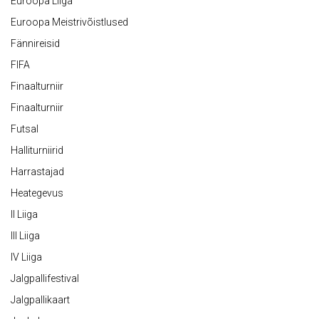
Euroopa Liiga
Euroopa Meistrivõistlused
Fännireisid
FIFA
Finaalturniir
Finaalturniir
Futsal
Halliturniirid
Harrastajad
Heategevus
II Liiga
III Liiga
IV Liiga
Jalgpallifestival
Jalgpallikaart