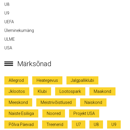
U8
U9
UEFA
Üleminekumäng
ULME
USA
Märksõnad
Allegrod
Heategevus
Jalgpalliklubi
Jklootos
Klubi
Lootospark
Maakond
Meeskond
Meistrivõistlused
Naiskond
Naiste Esiliiga
Noored
Projekt USA
Põlva Päevad
Treenerid
U7
U8
U9