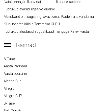
Naiskonna järelkasv sai saarlastelt suure kaotuse
Tüdrukud avasid liigas võiduarve
Meeskond pidi sügisringi avavoorus Paidele alla vanduma
Klubi noored käisid Tammeka CUP-il
Tüdrukud alustasid augustikuud mänguga Kalevi vastu
Teemad
A-Tase
Aasta Parimad
Aastalõputurniir
Alcedo Cup
Allegro
Allegro CUP
B-Tase
Balti Turniir