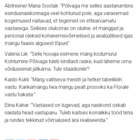
Abitreener Maria Sootak: “Põlvaga me selles aastanumbris
esindusnaiskonnaga veel kohtunud pole, aga varasemad
kogemused näitavad, et tegemist on ettearvamatu
vastasega. Sellises olukorras on oluline, et mängijad ja
personal oleksid kohanemisvõimelised ja analüütilised igas
mängu faasis algusest lõpuni”.
Valeria Liik: “Selle hooaja esimene mäng kodumurul.
Kohtumine Põlvaga tuleb kindlasti raske, kuid läheme oma
võiduseeriat jätkama. Tule staadionile”!
Kaido Kukli: “Mäng valitseva meistri ja hetkel tabeliliidri
vastu. Karikamängu hea mängu pealt prooviks ka Florale
vastu hakata.”
Elina Kahar: “Vastased on tugevad, aga naiskond oskab
näidata head vastupanu. Tuleb kaitses korralikku tööd teha
ja ründes tekkinud võimalused ära realiseerida.”