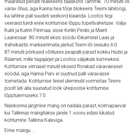
määratud penalti realiseeris taaskord Tammik. 70.minutil oli
värav õhus, aga Karina hea tõrje blokeeris Teerni lähilöögi,
ka lahtine pall suudeti seekord klaarida. Lootos tegi
veerand tundi enne kohtumise lõppu topeltvahetuse. Välja
Kukli ja Katrin Piirimaa, sisse Ketlin Pindis ja Mairit
Laanesaar. 80.minutil eksis söödu lõikamisel Laas ja
trahvikastis markeerimata jäetud Teern lõi seisuks 6:0.
87.minutil põrkasid võitluses peapalli pärast kokku Hüdsi ja
Räämet, mille tagajärjel jäi Lootos väljakule kümnekesi.
Kohtumise viimasel minutil eksisid florakad väravaesisel
söödul, aga Hanna Parv ei suutnud palli väravasse
toimetada. Kohtumise teisel üleminutil vormistas Teerni
poolt lati alla suunatud löök ühepoolse kohtumise
lõpptulemuseks 7:0.
Naiskonna järgmine mäng on nädala pärast, kolmapäeval
kui Tallinnas mängitakse järele 1.vooru edasi lükatud
kohtumine Tallinna Kaleviga.
Enne mängu …