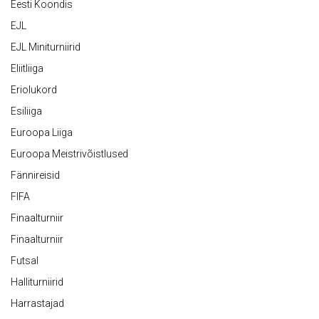
Eesti Koondis
EJL
EJL Miniturniirid
Eliitliiga
Eriolukord
Esiliiga
Euroopa Liiga
Euroopa Meistrivõistlused
Fännireisid
FIFA
Finaalturniir
Finaalturniir
Futsal
Halliturniirid
Harrastajad