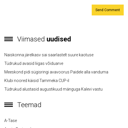
Viimased
uudised
Naiskonna järelkasv sai saarlastelt suure kaotuse
Tüdrukud avasid liigas võiduarve
Meeskond pidi sügisringi avavoorus Paidele alla vanduma
Klubi noored käisid Tammeka CUP-il
Tüdrukud alustasid augustikuud mänguga Kalevi vastu
Teemad
A-Tase