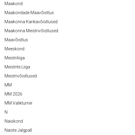
Maakond
Maakondade Maavõistlus
Maakonna Karikavõistlused
Maakonna Meistrivõistlused
Maavõistlus
Meeskond
Meistriliiga
Meistrite Liiga
Meistrivõistlused
MM
MM 2026
MM Valikturniir
N
Naiskond
Naiste Jalgpall