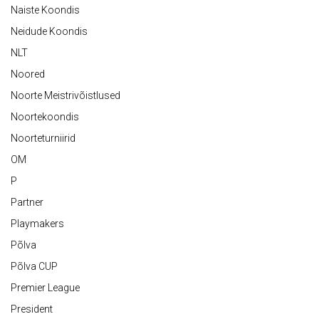
Naiste Koondis
Neidude Koondis
NLT
Noored
Noorte Meistrivõistlused
Noortekoondis
Noorteturniirid
OM
P
Partner
Playmakers
Põlva
Põlva CUP
Premier League
President