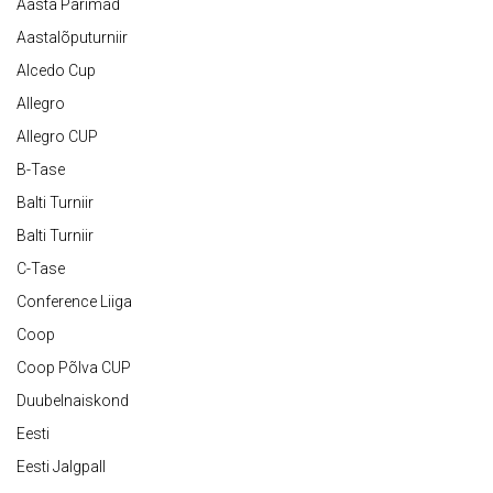
Aasta Parimad
Aastalõputurniir
Alcedo Cup
Allegro
Allegro CUP
B-Tase
Balti Turniir
Balti Turniir
C-Tase
Conference Liiga
Coop
Coop Põlva CUP
Duubelnaiskond
Eesti
Eesti Jalgpall