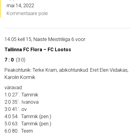
mai 14, 2022
Kommentaare pole
14.05 kell 15, Naiste Meistriliiga 6.voor
Tallinna FC Flora – FC Lootos
7 : 0
(3:0)
Peakohtunik: Terke Kram, abikohtunikud: Eret Elen Viidakas,
Karolin Kormik
väravad:
1:0 27`. Tammik
2:0 35`. Ivanova
3:0 41`. ov
4:0 54. Tammik (pen.)
5:0 63. Tammik (pen.)
6:0 80. Teern