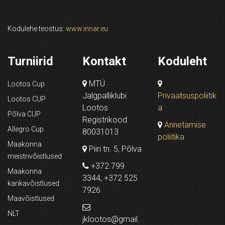
Kodulehe teostus:
www.innar.eu
Turniirid
Kontakt
Koduleht
MTÜ
Lootos Cup
Jalgpalliklubi
Privaatsuspoliitik
Lootos CUP
Lootos
a
Põlva CUP
Registrikood:
Annetamise
Allegro Cup
80031013
poliitika
Maakonna
Piiri tn. 5, Põlva
meistrivõistlused
+372 799
Maakonna
3344, +372 525
karikavõistlused
7926
Maavõistlused
NLT
jklootos@gmail.