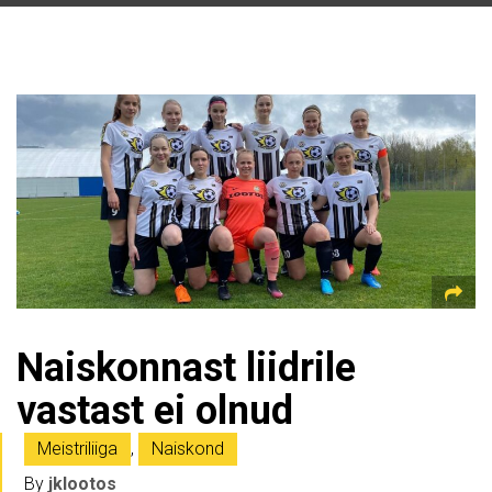
Naiskonnast liidrile
vastast ei olnud
Meistriliiga
,
Naiskond
By
jklootos