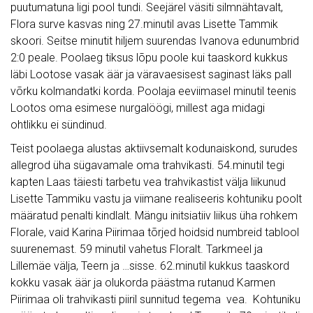
puutumatuna ligi pool tundi. Seejärel väsiti silmnähtavalt,
Flora surve kasvas ning 27.minutil avas Lisette Tammik
skoori. Seitse minutit hiljem suurendas Ivanova edunumbrid
2:0 peale. Poolaeg tiksus lõpu poole kui taaskord kukkus
läbi Lootose vasak äär ja väravaesisest saginast läks pall
võrku kolmandatki korda. Poolaja eeviimasel minutil teenis
Lootos oma esimese nurgalöögi, millest aga midagi
ohtlikku ei sündinud.
Teist poolaega alustas aktiivsemalt kodunaiskond, surudes
allegrod üha sügavamale oma trahvikasti. 54.minutil tegi
kapten Laas täiesti tarbetu vea trahvikastist välja liikunud
Lisette Tammiku vastu ja viimane realiseeris kohtuniku poolt
määratud penalti kindlalt. Mängu initsiatiiv liikus üha rohkem
Florale, vaid Karina Piirimaa tõrjed hoidsid numbreid tablool
suurenemast. 59 minutil vahetus Floralt. Tarkmeel ja
Lillemäe välja, Teern ja …sisse. 62.minutil kukkus taaskord
kokku vasak äär ja olukorda päästma rutanud Karmen
Piirimaa oli trahvikasti piiril sunnitud tegema vea. Kohtuniku