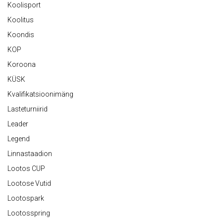
Koolisport
Koolitus
Koondis
KOP
Koroona
KÜSK
Kvalifikatsioonimäng
Lasteturniirid
Leader
Legend
Linnastaadion
Lootos CUP
Lootose Vutid
Lootospark
Lootosspring