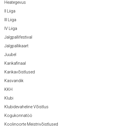
Heategevus
II Liiga
III Liiga
IV Liiga
Jalgpallifestival
Jalgpallikaart
Juubel
Karikafinaal
Karikavõistlused
Kasvandik
KKH
Klubi
Klubidevaheline Võistlus
Kogukonnatöö
Koolinoorte Meistrivõistlused