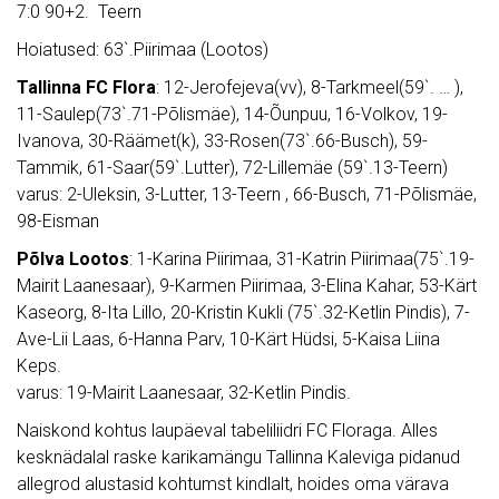
7:0 90+2. Teern
Hoiatused: 63`.Piirimaa (Lootos)
Tallinna FC Flora
: 12-Jerofejeva(vv), 8-Tarkmeel(59`. … ),
11-Saulep(73`.71-Põlismäe), 14-Õunpuu, 16-Volkov, 19-
Ivanova, 30-Räämet(k), 33-Rosen(73`.66-Busch), 59-
Tammik, 61-Saar(59`.Lutter), 72-Lillemäe (59`.13-Teern)
varus: 2-Uleksin, 3-Lutter, 13-Teern , 66-Busch, 71-Põlismäe,
98-Eisman
Põlva Lootos
: 1-Karina Piirimaa, 31-Katrin Piirimaa(75`.19-
Mairit Laanesaar), 9-Karmen Piirimaa, 3-Elina Kahar, 53-Kärt
Kaseorg, 8-Ita Lillo, 20-Kristin Kukli (75`.32-Ketlin Pindis), 7-
Ave-Lii Laas, 6-Hanna Parv, 10-Kärt Hüdsi, 5-Kaisa Liina
Keps.
varus: 19-Mairit Laanesaar, 32-Ketlin Pindis.
Naiskond kohtus laupäeval tabeliliidri FC Floraga. Alles
kesknädalal raske karikamängu Tallinna Kaleviga pidanud
allegrod alustasid kohtumst kindlalt, hoides oma värava