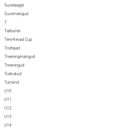
Suvelaager
Suvemängud
T
Taliturniir
Tere Kevad Cup
Toetajad
Treeningmängud
Treeningud
Tüdrukud
Turniirid
U10
U11
U12
U13
U14