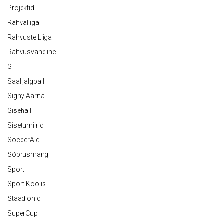
Projektid
Rahvaliiga
Rahvuste Liiga
Rahvusvaheline
S
Saalijalgpall
Signy Aarna
Sisehall
Siseturniirid
SoccerAid
Sõprusmäng
Sport
Sport Koolis
Staadionid
SuperCup