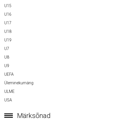
U15
U16
U17
U18
U19
U7
U8
U9
UEFA
Üleminekumäng
ULME
USA
Märksõnad