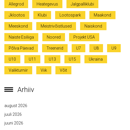
Allegrod
Heategevus
Jalgpalliklubi
Jklootos
Klubi
Lootospark
Maakond
Meeskond
Meistrivõistlused
Naiskond
Naiste Esiliiga
Noored
Projekt USA
Põlva Päevad
Treenerid
U7
U8
U9
U10
U11
U13
U15
Ukraina
Valikturniir
Viik
Võit
Arhiiv
august 2026
juuli 2026
juuni 2026