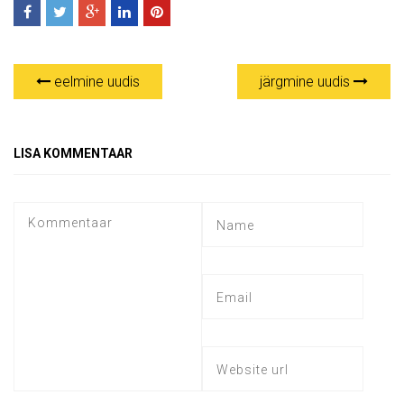
eelmine uudis
järgmine uudis
LISA KOMMENTAAR