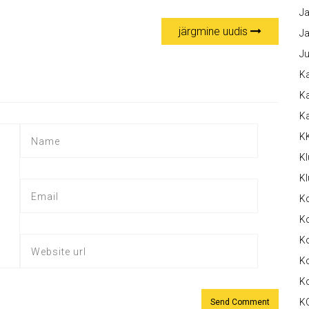
Ja
järgmine uudis
Ja
Ju
Ka
Ka
K
K
Kl
Kl
K
Ko
Ko
Ko
K
K