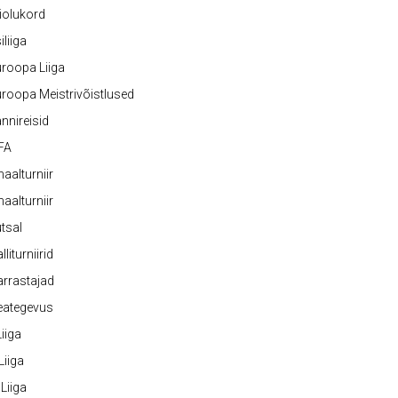
iolukord
iliiga
roopa Liiga
roopa Meistrivõistlused
nnireisid
FA
naalturniir
naalturniir
tsal
lliturniirid
rrastajad
eategevus
 Liiga
 Liiga
 Liiga