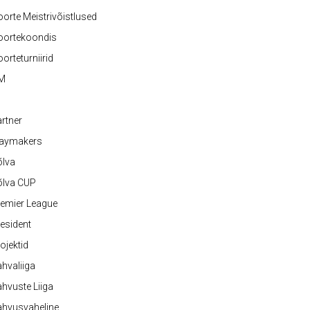
orte Meistrivõistlused
oortekoondis
orteturniirid
M
rtner
laymakers
õlva
õlva CUP
emier League
esident
ojektid
hvaliiga
hvuste Liiga
ahvusvaheline