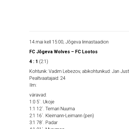
14.mai kell 15:00, Jõgeva linnastaadion
FC Jõgeva Wolves – FC Lootos
4 : 1
(2:1)
Kohtunik: Vadim Lebezov, abikohtunikud: Jan Justi
Pealtvaatajaid: 24
Ilm:
väravad:
1:0 5`. Ukoje
1:1 12`. Temari Nuuma
2:1 16´. Kleimann-Leimann (pen)
3:1 78´. Padar