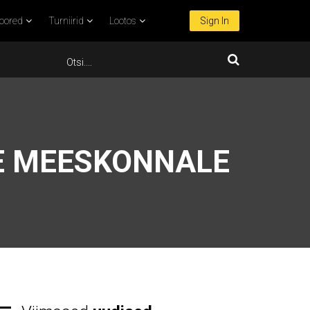
oored
Turniirid
Lootos
Sign In
E MEESKONNALE