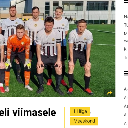
Na
Tü
Me
v
Kl
Tü
A
A
Aa
li viimasele
III liiga
,
A
Meeskond
Al