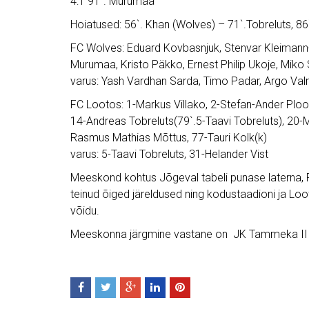
4:1 91´. Murumaa
Hoiatused: 56`. Khan (Wolves) – 71`.Tobreluts, 8
FC Wolves: Eduard Kovbasnjuk, Stenvar Kleimann
Murumaa, Kristo Päkko, Ernest Philip Ukoje, Miko
varus: Yash Vardhan Sarda, Timo Padar, Argo Valm
FC Lootos: 1-Markus Villako, 2-Stefan-Ander Plo
14-Andreas Tobreluts(79`.5-Taavi Tobreluts), 20-M
Rasmus Mathias Mõttus, 77-Tauri Kolk(k)
varus: 5-Taavi Tobreluts, 31-Helander Vist
Meeskond kohtus Jõgeval tabeli punase laterna, 
teinud õiged järeldused ning kodustaadioni ja Lo
võidu.
Meeskonna järgmine vastane on JK Tammeka III, 