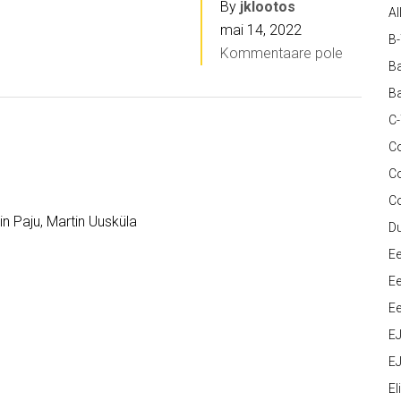
By
jklootos
Al
mai 14, 2022
B
Kommentaare pole
Ba
Ba
C
Co
C
C
n Paju, Martin Uusküla
D
Ee
Ee
Ee
E
EJ
Eli