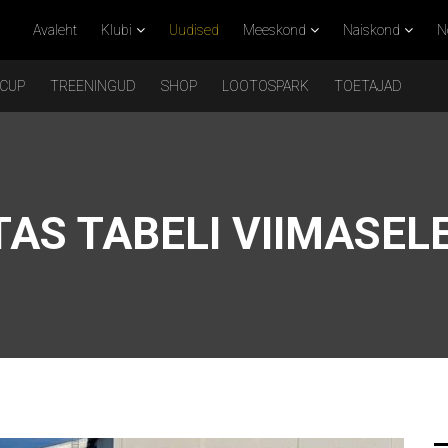
Avaleht
Klubi
Uudised
Meeskond
Naiskond
N
 CUP
TREENINGUD
SHOP
LOOTOSPARK
TOETAJAD
AS TABELI VIIMASEL