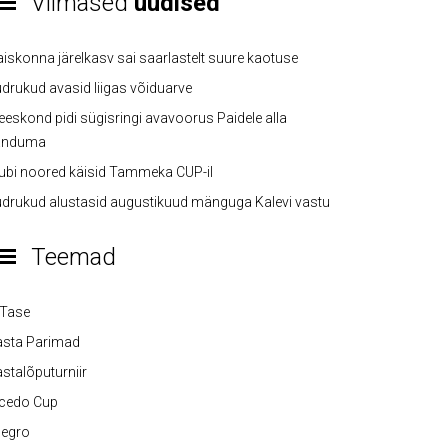
Viimased
uudised
iskonna järelkasv sai saarlastelt suure kaotuse
drukud avasid liigas võiduarve
eskond pidi sügisringi avavoorus Paidele alla
anduma
ubi noored käisid Tammeka CUP-il
drukud alustasid augustikuud mänguga Kalevi vastu
Teemad
-Tase
asta Parimad
stalõputurniir
lcedo Cup
legro