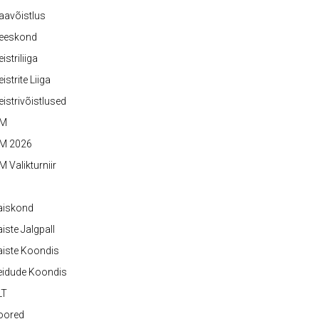
aavõistlus
eeskond
istriliiga
istrite Liiga
istrivõistlused
M
M 2026
 Valikturniir
aiskond
iste Jalgpall
iste Koondis
eidude Koondis
LT
oored