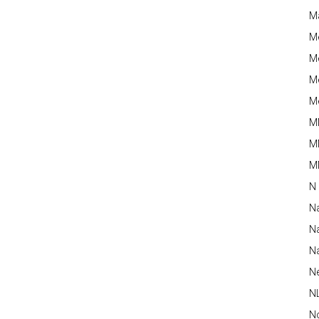
M
M
Me
Me
Me
M
M
MM
N
N
Na
Na
N
N
N