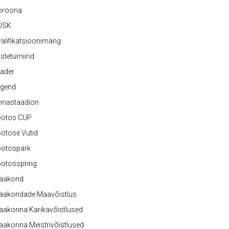
oroona
ÜSK
alifikatsioonimäng
steturniirid
ader
egend
nnastaadion
ootos CUP
otose Vutid
ootospark
ootosspring
aakond
aakondade Maavõistlus
aakonna Karikavõistlused
akonna Meistrivõistlused