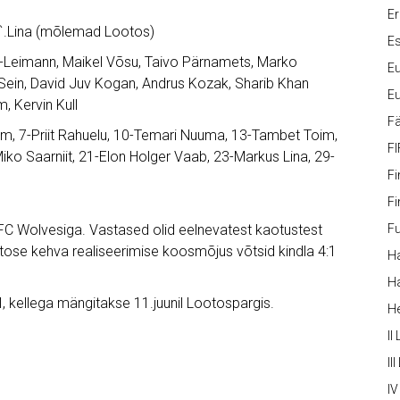
Er
6`.Lina (mõlemad Lootos)
Es
-Leimann, Maikel Võsu, Taivo Pärnamets, Marko
Eu
 Sein, David Juv Kogan, Andrus Kozak, Sharib Khan
Eu
, Kervin Kull
Fä
om, 7-Priit Rahuelu, 10-Temari Nuuma, 13-Tambet Toim,
FI
iko Saarniit, 21-Elon Holger Vaab, 23-Markus Lina, 29-
Fi
Fi
FC Wolvesiga. Vastased olid eelnevatest kaotustest
Fu
otose kehva realiseerimise koosmõjus võtsid kindla 4:1
Ha
Ha
kellega mängitakse 11.juunil Lootospargis.
H
II
III
IV