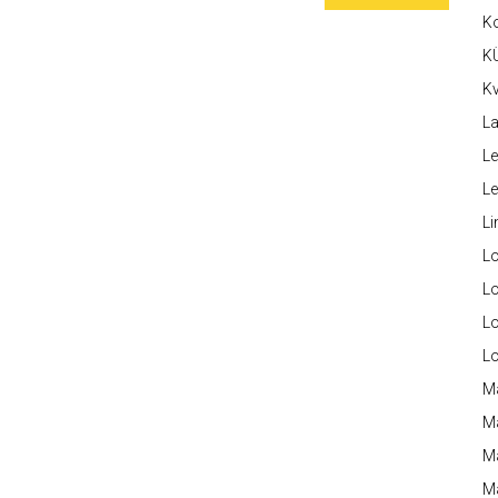
K
K
Kv
La
Le
L
Li
L
Lo
L
L
M
M
M
Ma