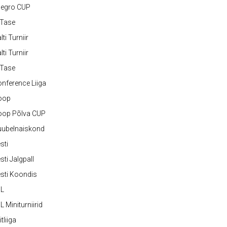
legro CUP
-Tase
lti Turniir
lti Turniir
-Tase
nference Liiga
oop
oop Põlva CUP
uubelnaiskond
sti
sti Jalgpall
sti Koondis
JL
L Miniturniirid
itliiga