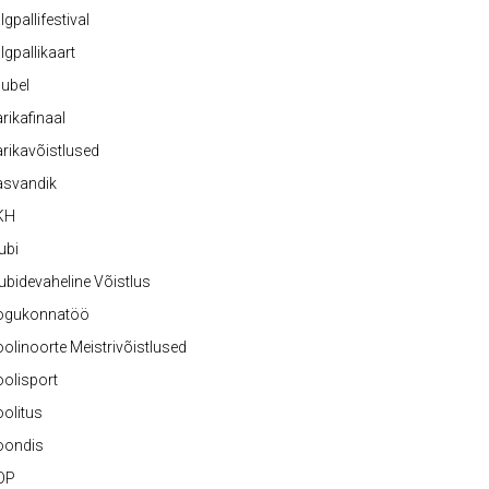
lgpallifestival
lgpallikaart
ubel
rikafinaal
rikavõistlused
asvandik
KH
ubi
ubidevaheline Võistlus
ogukonnatöö
olinoorte Meistrivõistlused
olisport
olitus
oondis
OP