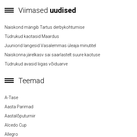
Viimased
uudised
Naiskond mängib Tartus derbykohtumise
Tüdrukud kaotasid Maardus
Juuniorid langesid Vasalemmas üleaja minutitel
Naiskonna järelkasv sai saarlastelt suure kaotuse
Tüdrukud avasid liigas võiduarve
Teemad
A-Tase
Aasta Parimad
Aastalõputurniir
Alcedo Cup
Allegro