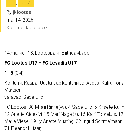
T
,
U17
By
jklootos
mai 14, 2026
Kommentaare pole
14.mai kell 18, Lootospark Eliitliiga 4.voor
FC Lootos U17 – FC Levadia U17
1 : 5
(0:4)
Kohtunik: Kaspar Uustal , abikohtunikud: August Kukk, Tony
Märtson
väravad: Säde Lillo –
FC Lootos: 30-Miialii Rinne(vv), 4-Säde Lillo, 5-Krisete Külm,
12-Anette Oidekivi, 15-Mari Nagel(k), 16-Kairi Tobreluts, 17-
Marie Viese, 19-Ly Anette Musting, 22-Ingrid Schmeimann,
71-Eleanor Lutsar,