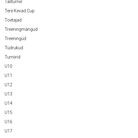
Taliturniir
Tere Kevad Cup
Toetajad
Treeningmängud
Treeningud
Tüdrukud
Turniirid
U10
U11
U12
U13
U14
U15
U16
U17