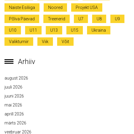
Naiste Esiliiga
Noored
Projekt USA
Põlva Päevad
Treenerid
U7
U8
U9
U10
U11
U13
U15
Ukraina
Valikturniir
Viik
Võit
Arhiiv
august 2026
juuli 2026
juuni 2026
mai 2026
aprill 2026
märts 2026
veebruar 2026