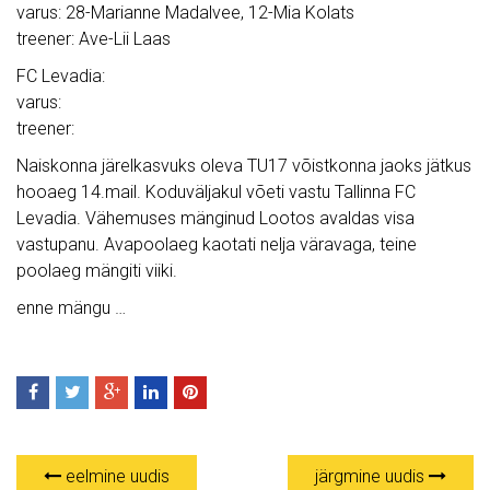
varus: 28-Marianne Madalvee, 12-Mia Kolats
treener: Ave-Lii Laas
FC Levadia:
varus:
treener:
Naiskonna järelkasvuks oleva TU17 võistkonna jaoks jätkus
hooaeg 14.mail. Koduväljakul võeti vastu Tallinna FC
Levadia. Vähemuses mänginud Lootos avaldas visa
vastupanu. Avapoolaeg kaotati nelja väravaga, teine
poolaeg mängiti viiki.
enne mängu …
eelmine uudis
järgmine uudis