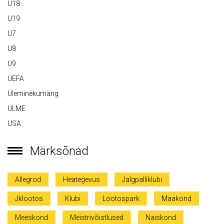
U18
U19
U7
U8
U9
UEFA
Üleminekumäng
ULME
USA
Märksõnad
Allegrod
Heategevus
Jalgpalliklubi
Jklootos
Klubi
Lootospark
Maakond
Meeskond
Meistrivõistlused
Naiskond