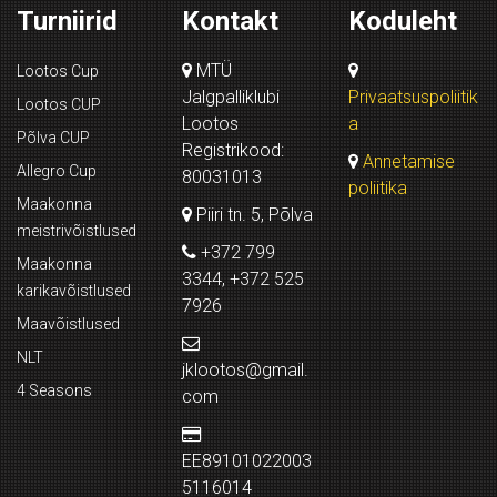
Turniirid
Kontakt
Koduleht
MTÜ
Lootos Cup
Jalgpalliklubi
Privaatsuspoliitik
Lootos CUP
Lootos
a
Põlva CUP
Registrikood:
Annetamise
Allegro Cup
80031013
poliitika
Maakonna
Piiri tn. 5, Põlva
meistrivõistlused
+372 799
Maakonna
3344, +372 525
karikavõistlused
7926
Maavõistlused
NLT
jklootos@gmail.
4 Seasons
com
EE89101022003
5116014