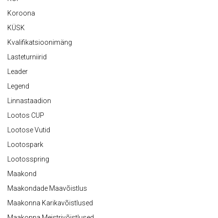
Koroona
KÜSK
Kvalifikatsioonimäng
Lasteturniirid
Leader
Legend
Linnastaadion
Lootos CUP
Lootose Vutid
Lootospark
Lootosspring
Maakond
Maakondade Maavõistlus
Maakonna Karikavõistlused
Maakonna Meistrivõistlused