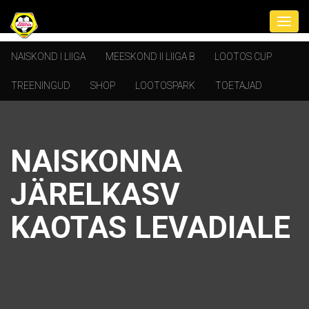
NAISKOND I LIIGA
MEESKOND II LIIGA B
LOOTOS CUP
TREENINGUD
SHOP
LOOTOSPARK
TOETAJAD
NAISKONNA
JÄRELKASV
KAOTAS LEVADIALE