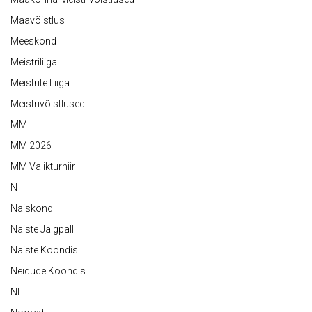
Maavõistlus
Meeskond
Meistriliiga
Meistrite Liiga
Meistrivõistlused
MM
MM 2026
MM Valikturniir
N
Naiskond
Naiste Jalgpall
Naiste Koondis
Neidude Koondis
NLT