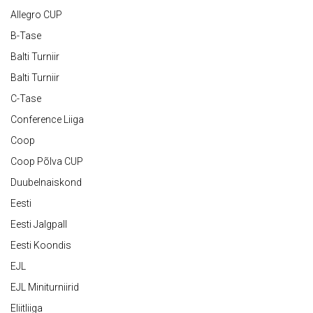
Allegro CUP
B-Tase
Balti Turniir
Balti Turniir
C-Tase
Conference Liiga
Coop
Coop Põlva CUP
Duubelnaiskond
Eesti
Eesti Jalgpall
Eesti Koondis
EJL
EJL Miniturniirid
Eliitliiga