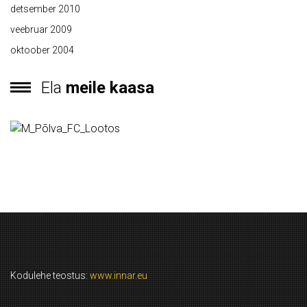
detsember 2010
veebruar 2009
oktoober 2004
Ela
meile kaasa
Kodulehe teostus:
www.innar.eu