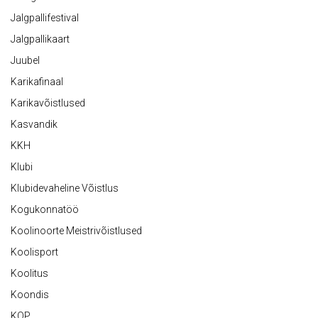
Jalgpallifestival
Jalgpallikaart
Juubel
Karikafinaal
Karikavõistlused
Kasvandik
KKH
Klubi
Klubidevaheline Võistlus
Kogukonnatöö
Koolinoorte Meistrivõistlused
Koolisport
Koolitus
Koondis
KOP