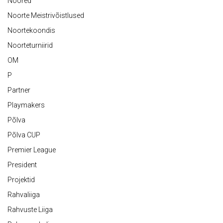
Noored
Noorte Meistrivõistlused
Noortekoondis
Noorteturniirid
OM
P
Partner
Playmakers
Põlva
Põlva CUP
Premier League
President
Projektid
Rahvaliiga
Rahvuste Liiga