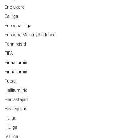
Eriolukord
Esiliiga
Euroopa Liiga
Euroopa Meistrivõistlused
Fännireisid
FIFA
Finaalturniir
Finaalturniir
Futsal
Halliturniirid
Harrastajad
Heategevus
II Liiga
III Liiga
IV Liiga