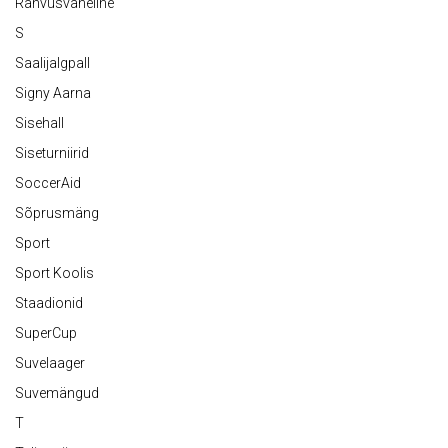
Rahvusvaheline
S
Saalijalgpall
Signy Aarna
Sisehall
Siseturniirid
SoccerAid
Sõprusmäng
Sport
Sport Koolis
Staadionid
SuperCup
Suvelaager
Suvemängud
T