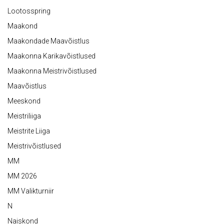
Lootosspring
Maakond
Maakondade Maavõistlus
Maakonna Karikavõistlused
Maakonna Meistrivõistlused
Maavõistlus
Meeskond
Meistriliiga
Meistrite Liiga
Meistrivõistlused
MM
MM 2026
MM Valikturniir
N
Naiskond