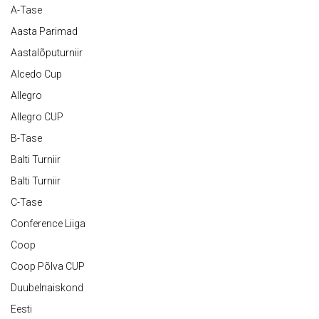
A-Tase
Aasta Parimad
Aastalõputurniir
Alcedo Cup
Allegro
Allegro CUP
B-Tase
Balti Turniir
Balti Turniir
C-Tase
Conference Liiga
Coop
Coop Põlva CUP
Duubelnaiskond
Eesti