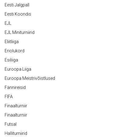
Eesti Jalgpall
Eesti Koondis
EJL
EJL Miniturniirid
Eliitliiga
Eriolukord
Esiliiga
Euroopa Liiga
Euroopa Meistrivõistlused
Fännireisid
FIFA
Finaalturniir
Finaalturniir
Futsal
Halliturniirid