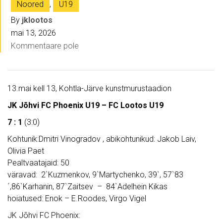
Noored
,
U19
By
jklootos
mai 13, 2026
Kommentaare pole
13.mai kell 13, Kohtla-Järve kunstmurustaadion
JK Jõhvi FC Phoenix U19 – FC Lootos U19
7 : 1
(3:0)
Kohtunik:Dmitri Vinogradov , abikohtunikud: Jakob Laiv,
Olivia Paet
Pealtvaatajaid: 50
väravad: 2`Kuzmenkov, 9`Martychenko, 39`, 57`83
´,86`Karhanin, 87`Zaitsev – 84`Adelhein Kikas
hoiatused: Enok – E.Roodes, Virgo Vigel
JK Jõhvi FC Phoenix: