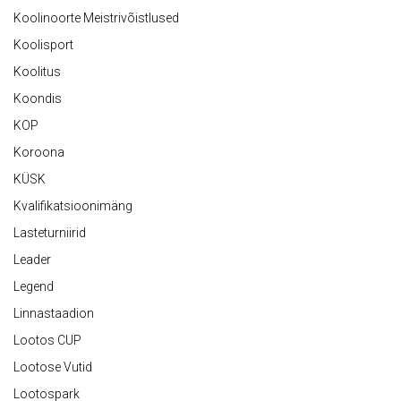
Koolinoorte Meistrivõistlused
Koolisport
Koolitus
Koondis
KOP
Koroona
KÜSK
Kvalifikatsioonimäng
Lasteturniirid
Leader
Legend
Linnastaadion
Lootos CUP
Lootose Vutid
Lootospark