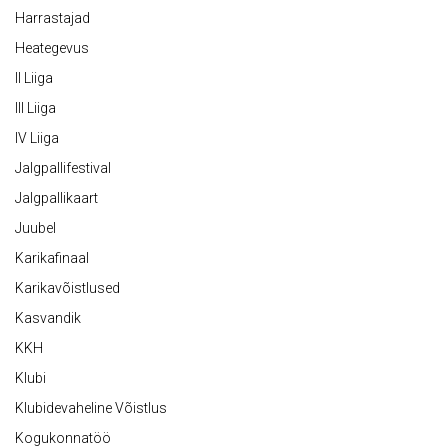
Harrastajad
Heategevus
II Liiga
III Liiga
IV Liiga
Jalgpallifestival
Jalgpallikaart
Juubel
Karikafinaal
Karikavõistlused
Kasvandik
KKH
Klubi
Klubidevaheline Võistlus
Kogukonnatöö