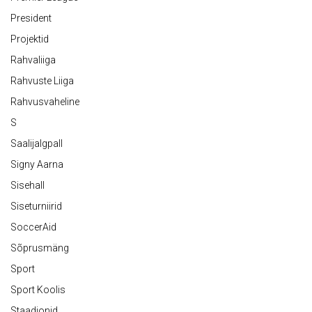
President
Projektid
Rahvaliiga
Rahvuste Liiga
Rahvusvaheline
S
Saalijalgpall
Signy Aarna
Sisehall
Siseturniirid
SoccerAid
Sõprusmäng
Sport
Sport Koolis
Staadionid