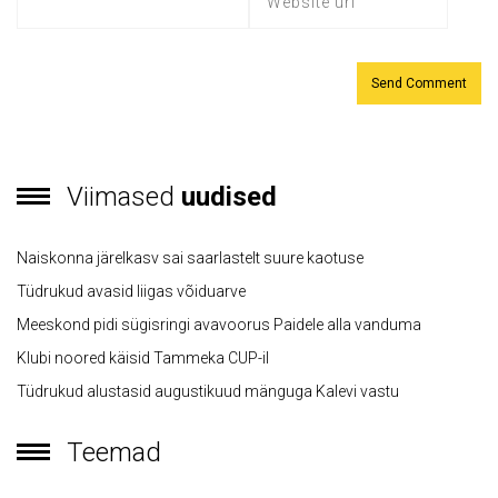
Viimased
uudised
Naiskonna järelkasv sai saarlastelt suure kaotuse
Tüdrukud avasid liigas võiduarve
Meeskond pidi sügisringi avavoorus Paidele alla vanduma
Klubi noored käisid Tammeka CUP-il
Tüdrukud alustasid augustikuud mänguga Kalevi vastu
Teemad