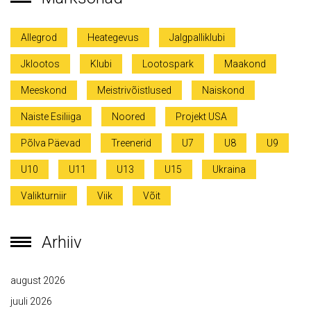
Allegrod
Heategevus
Jalgpalliklubi
Jklootos
Klubi
Lootospark
Maakond
Meeskond
Meistrivõistlused
Naiskond
Naiste Esiliiga
Noored
Projekt USA
Põlva Päevad
Treenerid
U7
U8
U9
U10
U11
U13
U15
Ukraina
Valikturniir
Viik
Võit
Arhiiv
august 2026
juuli 2026