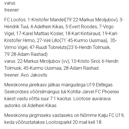
varus:
treener:
FC Lootos: 1-Kristofer Mandel(79`22-Markus Miroljubov), 3-
Hendrik Tuul, 4-Adelhein Kikas, 5-Evert Roodes, 7-Virgo
Vigel, 17-Karel Mattias Kösler, 18-Karl Kintsiraud, 19-Karl-
Kristofer Hirmo, 27-Veli Lillo(71`45-Kurmo Uusmaa), 35-
Virmo Vigel, 47-Ruudi Tobreluts(23`6-Hendri Tolmusk,
79`28-Adam Rashad)
varus: 22-Markus Miroljubov (vv), 10-Kristo Sirol, 6-Hendri
Tolmusk, 45-Kurmo Uusmaa, 28-Adam Rashad
treener: Avo Jakovits
Meeskonna järelkasv jätkas mängudega U19 Eliitliigas.
Seekordses võõrsilmängus tuli Kohtla-Järvel FC Phoenixi
käest vastu võtta suur 7:1 kaotus. Lootose auvärava
autoriks oli Adelhein Kikas.
Meeskonna järgmiseks vastaseks on Nõmme Kalju FC U19,
keda võõrustatakse Lootosparkil 20.mail kell 18.