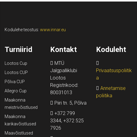
Kodulehe teostus:
www.innar.eu
Turniirid
Kontakt
Koduleht
MTÜ
Lootos Cup
Jalgpalliklubi
Privaatsuspoliitik
Lootos CUP
Lootos
a
Põlva CUP
Registrikood:
Annetamise
Allegro Cup
80031013
poliitika
Maakonna
Piiri tn. 5, Põlva
meistrivõistlused
+372 799
Maakonna
3344, +372 525
karikavõistlused
7926
Maavõistlused