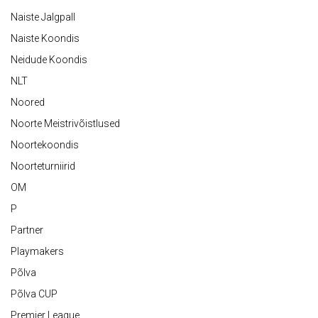
Naiste Jalgpall
Naiste Koondis
Neidude Koondis
NLT
Noored
Noorte Meistrivõistlused
Noortekoondis
Noorteturniirid
OM
P
Partner
Playmakers
Põlva
Põlva CUP
Premier League