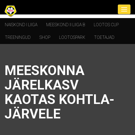
NAISKOND I LIIGA
MEESKOND II LIIGA B
LOOTOS CUP
TREENINGUD
SHOP
LOOTOSPARK
TOETAJAD
MEESKONNA
JÄRELKASV
KAOTAS KOHTLA-
JÄRVELE