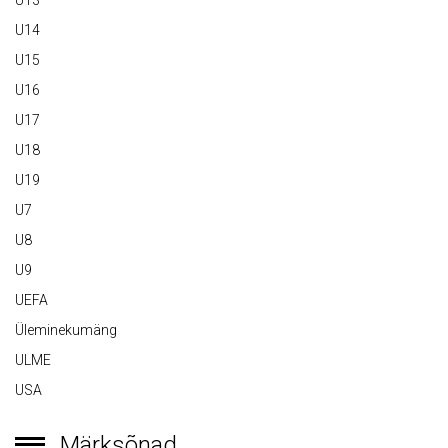
U13
U14
U15
U16
U17
U18
U19
U7
U8
U9
UEFA
Üleminekumäng
ULME
USA
Märksõnad