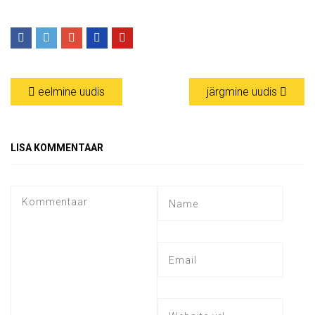
eelmine uudis
järgmine uudis
LISA KOMMENTAAR