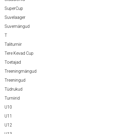
SuperCup
Suvelaager
Suvemängud
T
Taliturniir
Tere Kevad Cup
Toetajad
Treeningmängud
Treeningud
Tüdrukud
Turniirid
U10
U11
U12