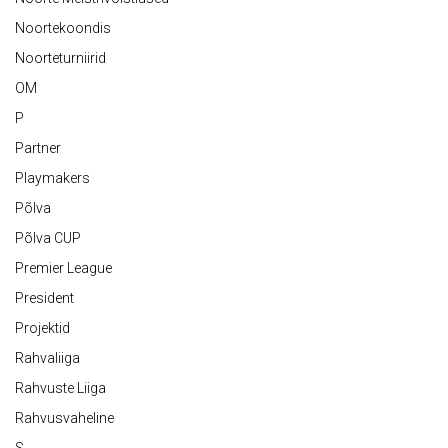
Noortekoondis
Noorteturniirid
OM
P
Partner
Playmakers
Põlva
Põlva CUP
Premier League
President
Projektid
Rahvaliiga
Rahvuste Liiga
Rahvusvaheline
S