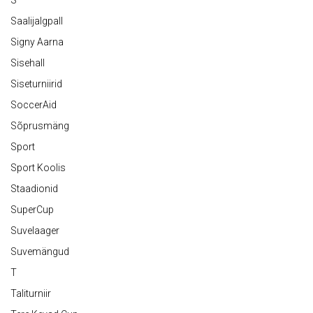
Saalijalgpall
Signy Aarna
Sisehall
Siseturniirid
SoccerAid
Sõprusmäng
Sport
Sport Koolis
Staadionid
SuperCup
Suvelaager
Suvemängud
T
Taliturniir