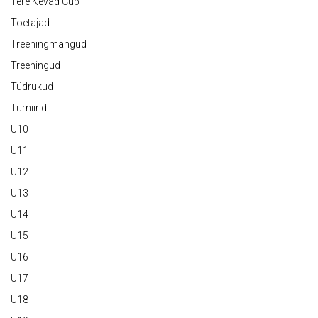
Tere Kevad Cup
Toetajad
Treeningmängud
Treeningud
Tüdrukud
Turniirid
U10
U11
U12
U13
U14
U15
U16
U17
U18