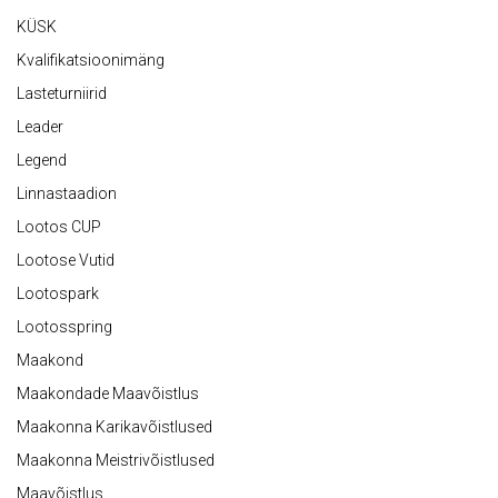
KÜSK
Kvalifikatsioonimäng
Lasteturniirid
Leader
Legend
Linnastaadion
Lootos CUP
Lootose Vutid
Lootospark
Lootosspring
Maakond
Maakondade Maavõistlus
Maakonna Karikavõistlused
Maakonna Meistrivõistlused
Maavõistlus