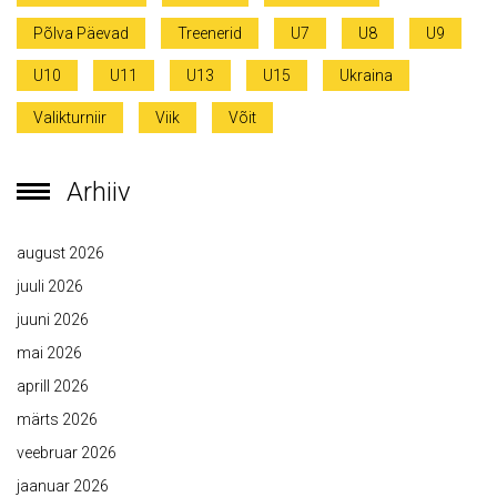
Põlva Päevad
Treenerid
U7
U8
U9
U10
U11
U13
U15
Ukraina
Valikturniir
Viik
Võit
Arhiiv
august 2026
juuli 2026
juuni 2026
mai 2026
aprill 2026
märts 2026
veebruar 2026
jaanuar 2026