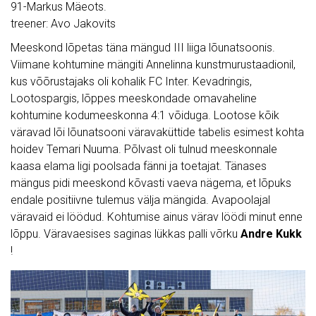
91-Markus Mäeots.
treener: Avo Jakovits
Meeskond lõpetas täna mängud III liiga lõunatsoonis.
Viimane kohtumine mängiti Annelinna kunstmurustaadionil,
kus võõrustajaks oli kohalik FC Inter. Kevadringis,
Lootospargis, lõppes meeskondade omavaheline
kohtumine kodumeeskonna 4:1 võiduga. Lootose kõik
väravad lõi lõunatsooni väravaküttide tabelis esimest kohta
hoidev Temari Nuuma. Põlvast oli tulnud meeskonnale
kaasa elama ligi poolsada fänni ja toetajat. Tänases
mängus pidi meeskond kõvasti vaeva nägema, et lõpuks
endale positiivne tulemus välja mängida. Avapoolajal
väravaid ei löödud. Kohtumise ainus värav löödi minut enne
lõppu. Väravaesises saginas lükkas palli võrku
Andre Kukk
!