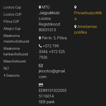
MTÜ
Lootos Cup
Jalgpalliklubi
Privaatsuspoliitik
Lootos CUP
Lootos
a
Põlva CUP
Registrikood:
Annetamise
Allegro Cup
80031013
poliitika
Maakonna
Piiri tn. 5, Põlva
meistrivõistlused
+372 799
Maakonna
3344, +372 525
karikavõistlused
7926
Maavõistlused
NLT
jklootos@gmail.
4 Seasons
com
EE89101022003
5116014
SEB pank