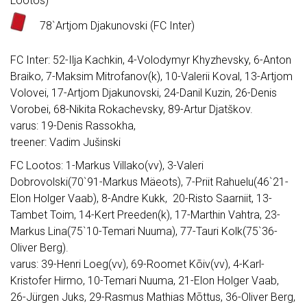
Lootos)
78`Artjom Djakunovski (FC Inter)
FC Inter: 52-Ilja Kachkin, 4-Volodymyr Khyzhevsky, 6-Anton
Braiko, 7-Maksim Mitrofanov(k), 10-Valerii Koval, 13-Artjom
Volovei, 17-Artjom Djakunovski, 24-Danil Kuzin, 26-Denis
Vorobei, 68-Nikita Rokachevsky, 89-Artur Djatškov.
varus: 19-Denis Rassokha,
treener: Vadim Jušinski
FC Lootos: 1-Markus Villako(vv), 3-Valeri
Dobrovolski(70`91-Markus Mäeots), 7-Priit Rahuelu(46`21-
Elon Holger Vaab), 8-Andre Kukk, 20-Risto Saarniit, 13-
Tambet Toim, 14-Kert Preeden(k), 17-Marthin Vahtra, 23-
Markus Lina(75`10-Temari Nuuma), 77-Tauri Kolk(75`36-
Oliver Berg).
varus: 39-Henri Loeg(vv), 69-Roomet Kõiv(vv), 4-Karl-
Kristofer Hirmo, 10-Temari Nuuma, 21-Elon Holger Vaab,
26-Jürgen Juks, 29-Rasmus Mathias Mõttus, 36-Oliver Berg,