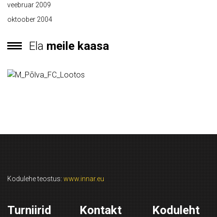
veebruar 2009
oktoober 2004
Ela
meile kaasa
Kodulehe teostus:
www.innar.eu
Turniirid
Kontakt
Koduleht