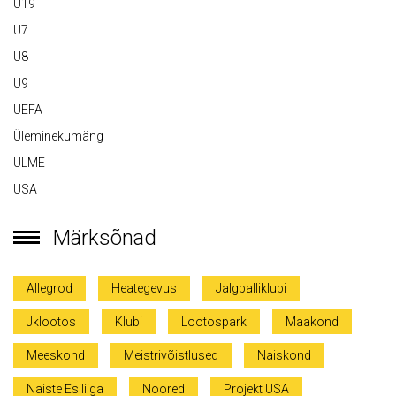
U19
U7
U8
U9
UEFA
Üleminekumäng
ULME
USA
Märksõnad
Allegrod
Heategevus
Jalgpalliklubi
Jklootos
Klubi
Lootospark
Maakond
Meeskond
Meistrivõistlused
Naiskond
Naiste Esiliiga
Noored
Projekt USA