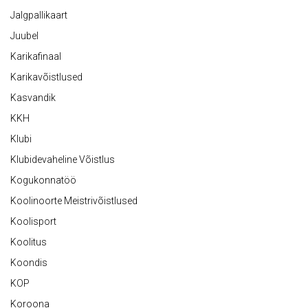
Jalgpallikaart
Juubel
Karikafinaal
Karikavõistlused
Kasvandik
KKH
Klubi
Klubidevaheline Võistlus
Kogukonnatöö
Koolinoorte Meistrivõistlused
Koolisport
Koolitus
Koondis
KOP
Koroona