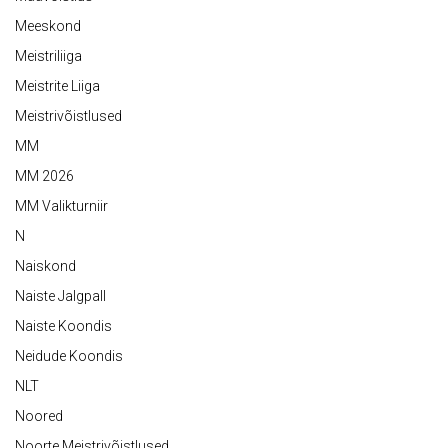
Meeskond
Meistriliiga
Meistrite Liiga
Meistrivõistlused
MM
MM 2026
MM Valikturniir
N
Naiskond
Naiste Jalgpall
Naiste Koondis
Neidude Koondis
NLT
Noored
Noorte Meistrivõistlused