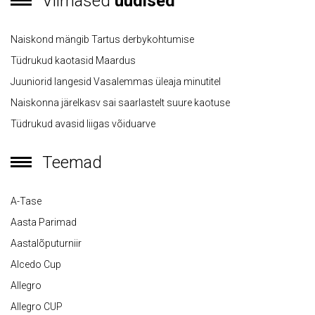
Viimased
uudised
Naiskond mängib Tartus derbykohtumise
Tüdrukud kaotasid Maardus
Juuniorid langesid Vasalemmas üleaja minutitel
Naiskonna järelkasv sai saarlastelt suure kaotuse
Tüdrukud avasid liigas võiduarve
Teemad
A-Tase
Aasta Parimad
Aastalõputurniir
Alcedo Cup
Allegro
Allegro CUP