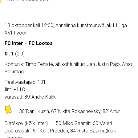
13.oktoober kell 12:00, Annelinna kunstmuruväljak III liiga
XVIII voor
FC Inter – FC Lootos
0 : 1
(0:0)
Kohtunik: Timo Teniste, abikohtunikud: Jan Justin Pajo, Atso
Palumägi
Pealtvaatajaid: 101
Ilm: +11C
väravad: 89`Andre Kukk
30`Danil Kuzin, 67`Nikita Rokachevsky, 82`Artur
Djatškov (kõik Inter) – 50`Miko Saarniit, 60`Valeri
Dobrovolski, 61`Kert Preeden, 84`Risto Saarniit(kõik