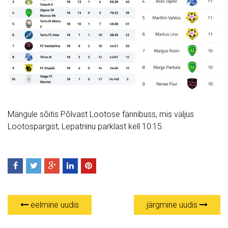
Mängule sõitis Põlvast Lootose fännibuss, mis väljus
Lootospargist, Lepatriinu parklast kell 10:15.
eelmine uudis
järgmine uudis