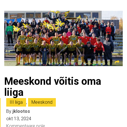
Meeskond võitis oma
liiga
III liiga
,
Meeskond
By
jklootos
okt 13, 2024
Kommentaare pole