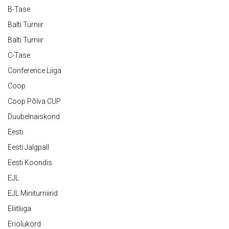
B-Tase
Balti Turniir
Balti Turniir
C-Tase
Conference Liiga
Coop
Coop Põlva CUP
Duubelnaiskond
Eesti
Eesti Jalgpall
Eesti Koondis
EJL
EJL Miniturniirid
Eliitliiga
Eriolukord