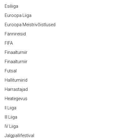
Esiliiga
Euroopa Liiga
Euroopa Meistrivõistlused
Fännireisid
FIFA
Finaalturniir
Finaalturniir
Futsal
Halliturniirid
Harrastajad
Heategevus
II Liiga
III Liiga
IV Liiga
Jalgpallifestival