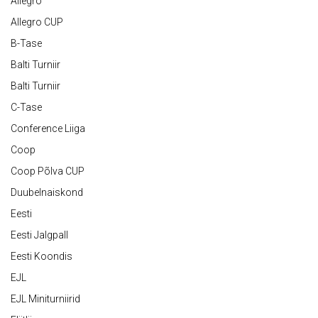
Allegro
Allegro CUP
B-Tase
Balti Turniir
Balti Turniir
C-Tase
Conference Liiga
Coop
Coop Põlva CUP
Duubelnaiskond
Eesti
Eesti Jalgpall
Eesti Koondis
EJL
EJL Miniturniirid