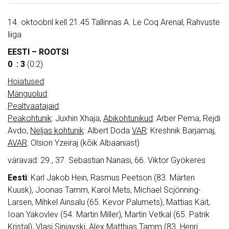
14. oktoobril kell 21.45 Tallinnas A. Le Coq Arenal, Rahvuste
liiga
EESTI – ROOTSI
0 : 3
(0:2)
Hoiatused
:
Mänguolud
:
Pealtvaatajaid
:
Peakohtunik
: Juxhin Xhaja,
Abikohtunikud
: Arber Pema, Rejdi
Avdo,
Neljas kohtunik
: Albert Doda
VAR
: Kreshnik Barjamaj,
AVAR
: Olsion Yzeiraj (kõik Albaaniast)
väravad: 29., 37. Sebastian Nanasi, 66. Viktor Gyökeres
Eesti
: Karl Jakob Hein, Rasmus Peetson (83. Märten
Kuusk), Joonas Tamm, Karol Mets, Michael Scjönning-
Larsen, Mihkel Ainsalu (65. Kevor Palumets), Mattias Käit,
Ioan Yakovlev (54. Martin Miller), Martin Vetkal (65. Patrik
Kristal), Vlasi Sinjavski, Alex Matthias Tamm (83. Henri