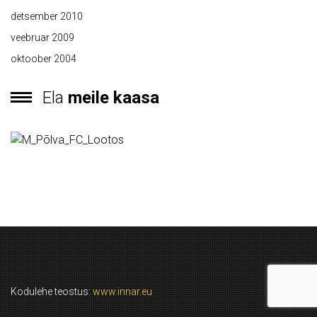
detsember 2010
veebruar 2009
oktoober 2004
Ela
meile kaasa
Kodulehe teostus:
www.innar.eu