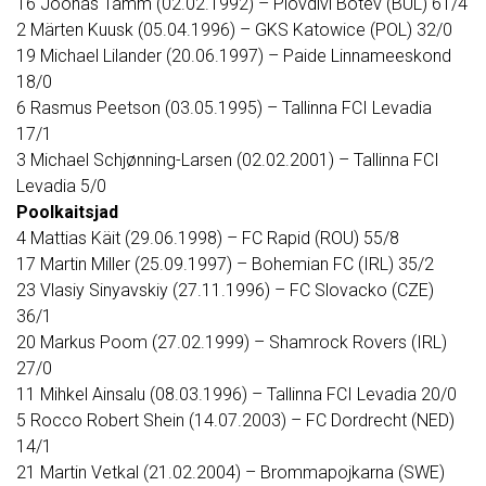
16 Joonas Tamm (02.02.1992) – Plovdivi Botev (BUL) 61/4
2 Märten Kuusk (05.04.1996) – GKS Katowice (POL) 32/0
19 Michael Lilander (20.06.1997) – Paide Linnameeskond
18/0
6 Rasmus Peetson (03.05.1995) – Tallinna FCI Levadia
17/1
3 Michael Schjønning-Larsen (02.02.2001) – Tallinna FCI
Levadia 5/0
Poolkaitsjad
4 Mattias Käit (29.06.1998) – FC Rapid (ROU) 55/8
17 Martin Miller (25.09.1997) – Bohemian FC (IRL) 35/2
23 Vlasiy Sinyavskiy (27.11.1996) – FC Slovacko (CZE)
36/1
20 Markus Poom (27.02.1999) – Shamrock Rovers (IRL)
27/0
11 Mihkel Ainsalu (08.03.1996) – Tallinna FCI Levadia 20/0
5 Rocco Robert Shein (14.07.2003) – FC Dordrecht (NED)
14/1
21 Martin Vetkal (21.02.2004) – Brommapojkarna (SWE)