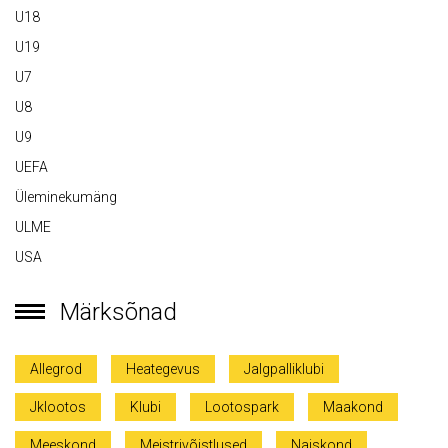
U18
U19
U7
U8
U9
UEFA
Üleminekumäng
ULME
USA
Märksõnad
Allegrod
Heategevus
Jalgpalliklubi
Jklootos
Klubi
Lootospark
Maakond
Meeskond
Meistrivõistlused
Naiskond