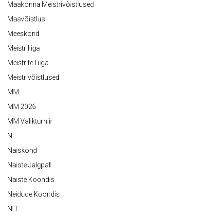
Maakonna Meistrivõistlused
Maavõistlus
Meeskond
Meistriliiga
Meistrite Liiga
Meistrivõistlused
MM
MM 2026
MM Valikturniir
N
Naiskond
Naiste Jalgpall
Naiste Koondis
Neidude Koondis
NLT