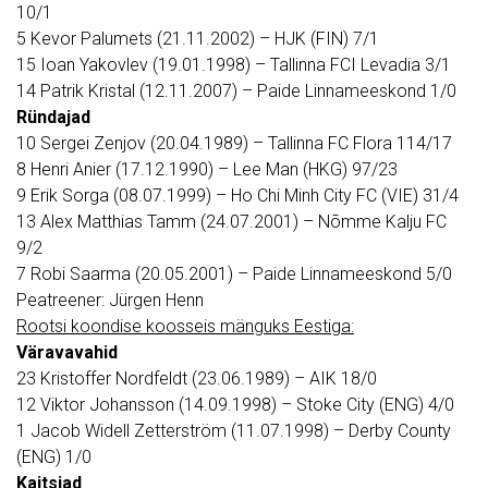
10/1
5 Kevor Palumets (21.11.2002) – HJK (FIN) 7/1
15 Ioan Yakovlev (19.01.1998) – Tallinna FCI Levadia 3/1
14 Patrik Kristal (12.11.2007) – Paide Linnameeskond 1/0
Ründajad
10 Sergei Zenjov (20.04.1989) – Tallinna FC Flora 114/17
8 Henri Anier (17.12.1990) – Lee Man (HKG) 97/23
9 Erik Sorga (08.07.1999) – Ho Chi Minh City FC (VIE) 31/4
13 Alex Matthias Tamm (24.07.2001) – Nõmme Kalju FC
9/2
7 Robi Saarma (20.05.2001) – Paide Linnameeskond 5/0
Peatreener: Jürgen Henn
Rootsi koondise koosseis mänguks Eestiga:
Väravavahid
23 Kristoffer Nordfeldt (23.06.1989) – AIK 18/0
12 Viktor Johansson (14.09.1998) – Stoke City (ENG) 4/0
1 Jacob Widell Zetterström (11.07.1998) – Derby County
(ENG) 1/0
Kaitsjad