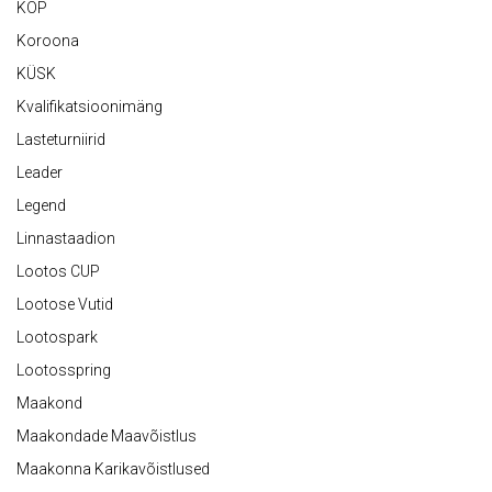
KOP
Koroona
KÜSK
Kvalifikatsioonimäng
Lasteturniirid
Leader
Legend
Linnastaadion
Lootos CUP
Lootose Vutid
Lootospark
Lootosspring
Maakond
Maakondade Maavõistlus
Maakonna Karikavõistlused