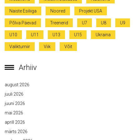
Naiste Esiliiga
Noored
Projekt USA
Põlva Päevad
Treenerid
U7
U8
U9
U10
U11
U13
U15
Ukraina
Valikturniir
Viik
Võit
Arhiiv
august 2026
juuli 2026
juuni 2026
mai 2026
aprill 2026
märts 2026