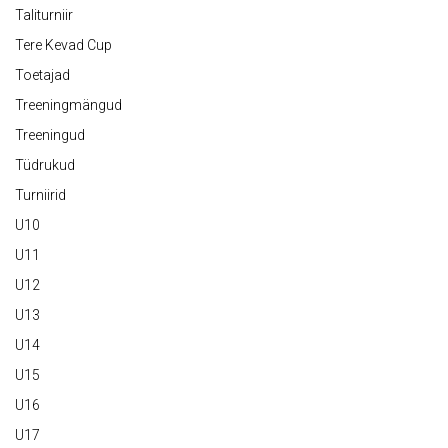
Taliturniir
Tere Kevad Cup
Toetajad
Treeningmängud
Treeningud
Tüdrukud
Turniirid
U10
U11
U12
U13
U14
U15
U16
U17