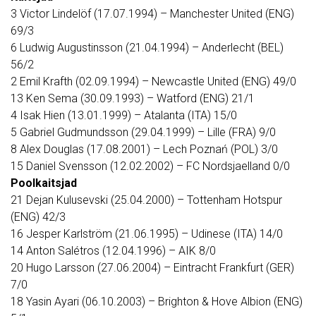
3 Victor Lindelöf (17.07.1994) – Manchester United (ENG)
69/3
6 Ludwig Augustinsson (21.04.1994) – Anderlecht (BEL)
56/2
2 Emil Krafth (02.09.1994) – Newcastle United (ENG) 49/0
13 Ken Sema (30.09.1993) – Watford (ENG) 21/1
4 Isak Hien (13.01.1999) – Atalanta (ITA) 15/0
5 Gabriel Gudmundsson (29.04.1999) – Lille (FRA) 9/0
8 Alex Douglas (17.08.2001) – Lech Poznań (POL) 3/0
15 Daniel Svensson (12.02.2002) – FC Nordsjaelland 0/0
Poolkaitsjad
21 Dejan Kulusevski (25.04.2000) – Tottenham Hotspur
(ENG) 42/3
16 Jesper Karlström (21.06.1995) – Udinese (ITA) 14/0
14 Anton Salétros (12.04.1996) – AIK 8/0
20 Hugo Larsson (27.06.2004) – Eintracht Frankfurt (GER)
7/0
18 Yasin Ayari (06.10.2003) – Brighton & Hove Albion (ENG)