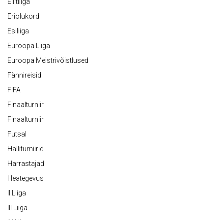
Eliitliiga
Eriolukord
Esiliiga
Euroopa Liiga
Euroopa Meistrivõistlused
Fännireisid
FIFA
Finaalturniir
Finaalturniir
Futsal
Halliturniirid
Harrastajad
Heategevus
II Liiga
III Liiga