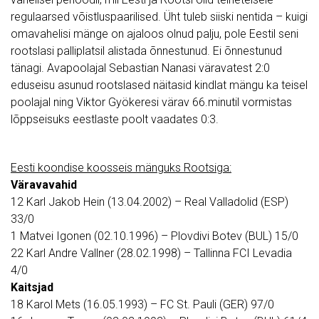
regulaarsed võistluspaarilised. Üht tuleb siiski nentida – kuigi
omavahelisi mänge on ajaloos olnud palju, pole Eestil seni
rootslasi palliplatsil alistada õnnestunud. Ei õnnestunud
tänagi. Avapoolajal Sebastian Nanasi väravatest 2:0
eduseisu asunud rootslased näitasid kindlat mängu ka teisel
poolajal ning Viktor Gyökeresi värav 66.minutil vormistas
lõppseisuks eestlaste poolt vaadates 0:3.
Eesti koondise koosseis mänguks Rootsiga:
Väravavahid
12 Karl Jakob Hein (13.04.2002) – Real Valladolid (ESP)
33/0
1 Matvei Igonen (02.10.1996) – Plovdivi Botev (BUL) 15/0
22 Karl Andre Vallner (28.02.1998) – Tallinna FCI Levadia
4/0
Kaitsjad
18 Karol Mets (16.05.1993) – FC St. Pauli (GER) 97/0