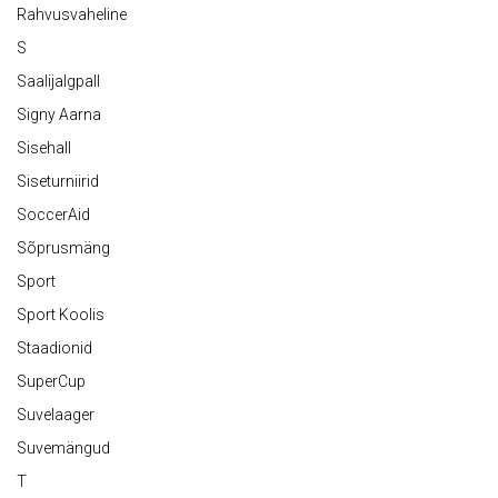
Rahvusvaheline
S
Saalijalgpall
Signy Aarna
Sisehall
Siseturniirid
SoccerAid
Sõprusmäng
Sport
Sport Koolis
Staadionid
SuperCup
Suvelaager
Suvemängud
T