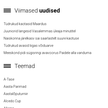
Viimased
uudised
Tüdrukud kaotasid Maardus
Juuniorid langesid Vasalemmas üleaja minutitel
Naiskonna järelkasv sai saarlastelt suure kaotuse
Tüdrukud avasid liigas võiduarve
Meeskond pidi sügisringi avavoorus Paidele alla vanduma
Teemad
A-Tase
Aasta Parimad
Aastalõputurniir
Alcedo Cup