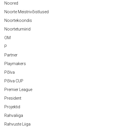
Noored
Noorte Meistrivõistlused
Noortekoondis
Noorteturniirid
OM
P
Partner
Playmakers
Põlva
Põlva CUP
Premier League
President
Projektid
Rahvaliiga
Rahvuste Liiga