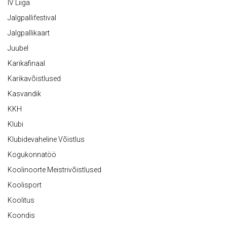
IV Liiga
Jalgpallifestival
Jalgpallikaart
Juubel
Karikafinaal
Karikavõistlused
Kasvandik
KKH
Klubi
Klubidevaheline Võistlus
Kogukonnatöö
Koolinoorte Meistrivõistlused
Koolisport
Koolitus
Koondis