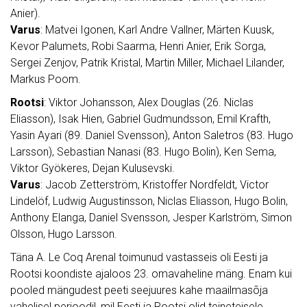
Anier).
Varus
: Matvei Igonen, Karl Andre Vallner, Märten Kuusk,
Kevor Palumets, Robi Saarma, Henri Anier, Erik Sorga,
Sergei Zenjov, Patrik Kristal, Martin Miller, Michael Lilander,
Markus Poom.
Rootsi
: Viktor Johansson, Alex Douglas (26. Niclas
Eliasson), Isak Hien, Gabriel Gudmundsson, Emil Krafth,
Yasin Ayari (89. Daniel Svensson), Anton Saletros (83. Hugo
Larsson), Sebastian Nanasi (83. Hugo Bolin), Ken Sema,
Viktor Gyökeres, Dejan Kulusevski.
Varus
: Jacob Zetterström, Kristoffer Nordfeldt, Victor
Lindelöf, Ludwig Augustinsson, Niclas Eliasson, Hugo Bolin,
Anthony Elanga, Daniel Svensson, Jesper Karlström, Simon
Olsson, Hugo Larsson.
Täna A. Le Coq Arenal toimunud vastasseis oli Eesti ja
Rootsi koondiste ajaloos 23. omavaheline mäng. Enam kui
pooled mängudest peeti seejuures kahe maailmasõja
vahelisel perioodil, mil Eesti ja Rootsi olid teineteisele