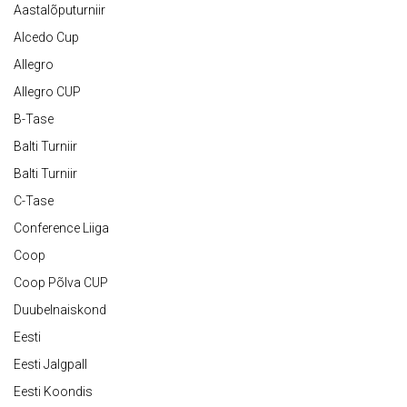
Aastalõputurniir
Alcedo Cup
Allegro
Allegro CUP
B-Tase
Balti Turniir
Balti Turniir
C-Tase
Conference Liiga
Coop
Coop Põlva CUP
Duubelnaiskond
Eesti
Eesti Jalgpall
Eesti Koondis