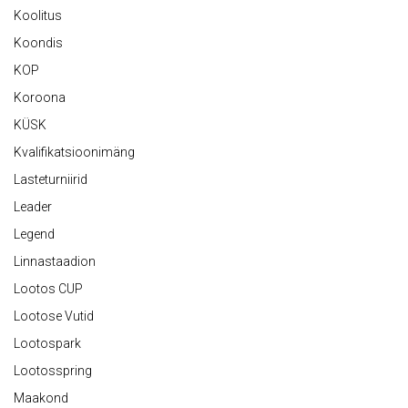
Koolitus
Koondis
KOP
Koroona
KÜSK
Kvalifikatsioonimäng
Lasteturniirid
Leader
Legend
Linnastaadion
Lootos CUP
Lootose Vutid
Lootospark
Lootosspring
Maakond