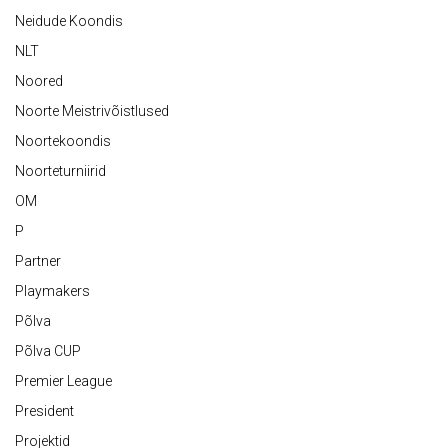
Neidude Koondis
NLT
Noored
Noorte Meistrivõistlused
Noortekoondis
Noorteturniirid
OM
P
Partner
Playmakers
Põlva
Põlva CUP
Premier League
President
Projektid