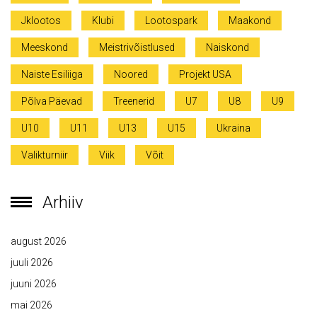
Jklootos
Klubi
Lootospark
Maakond
Meeskond
Meistrivõistlused
Naiskond
Naiste Esiliiga
Noored
Projekt USA
Põlva Päevad
Treenerid
U7
U8
U9
U10
U11
U13
U15
Ukraina
Valikturniir
Viik
Võit
Arhiiv
august 2026
juuli 2026
juuni 2026
mai 2026