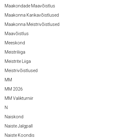
Maakondade Maavõistlus
Maakonna Karikavõistlused
Maakonna Meistrivõistlused
Maavõistlus
Meeskond
Meistriliiga
Meistrite Liiga
Meistrivõistlused
MM
MM 2026
MM Valikturniir
N
Naiskond
Naiste Jalgpall
Naiste Koondis