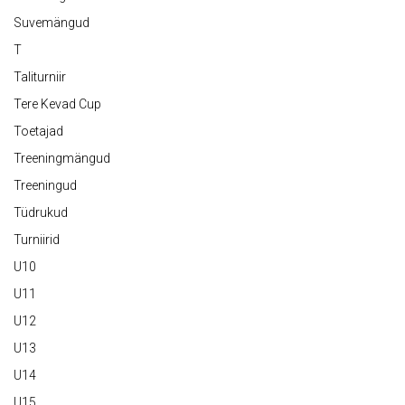
Suvemängud
T
Taliturniir
Tere Kevad Cup
Toetajad
Treeningmängud
Treeningud
Tüdrukud
Turniirid
U10
U11
U12
U13
U14
U15