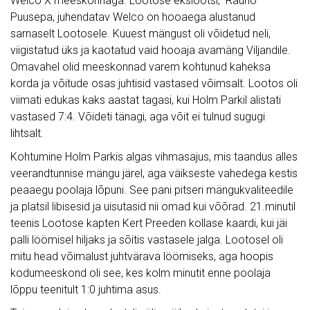
Welco X meeskonnaga. Lootose ekslootsi, Rauno
Puusepa, juhendatav Welco on hooaega alustanud
sarnaselt Lootosele. Kuuest mängust oli võidetud neli,
viigistatud üks ja kaotatud vaid hooaja avamäng Viljandile.
Omavahel olid meeskonnad varem kohtunud kaheksa
korda ja võitude osas juhtisid vastased võimsalt. Lootos oli
viimati edukas kaks aastat tagasi, kui Holm Parkil alistati
vastased 7:4. Võideti tänagi, aga võit ei tulnud sugugi
lihtsalt.
Kohtumine Holm Parkis algas vihmasajus, mis taandus alles
veerandtunnise mängu järel, aga väikseste vahedega kestis
peaaegu poolaja lõpuni. See pani pitseri mängukvaliteedile
ja platsil libisesid ja uisutasid nii omad kui võõrad. 21.minutil
teenis Lootose kapten Kert Preeden kollase kaardi, kui jäi
palli löömisel hiljaks ja sõitis vastasele jalga. Lootosel oli
mitu head võimalust juhtvärava löömiseks, aga hoopis
kodumeeskond oli see, kes kolm minutit enne poolaja
lõppu teenitult 1:0 juhtima asus.