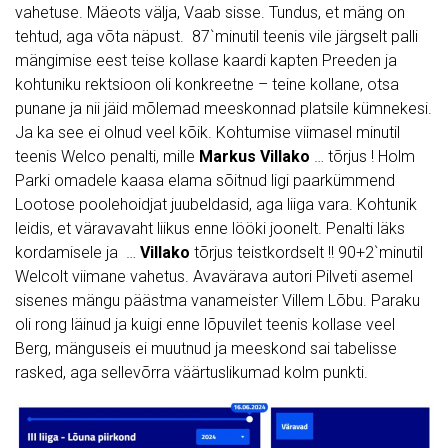
vahetuse. Mäeots välja, Vaab sisse. Tundus, et mäng on
tehtud, aga võta näpust. 87`minutil teenis vile järgselt palli
mängimise eest teise kollase kaardi kapten Preeden ja
kohtuniku rektsioon oli konkreetne – teine kollane, otsa
punane ja nii jäid mõlemad meeskonnad platsile kümnekesi.
Ja ka see ei olnud veel kõik. Kohtumise viimasel minutil
teenis Welco penalti, mille
Markus Villako
… tõrjus ! Holm
Parki omadele kaasa elama sõitnud ligi paarkümmend
Lootose poolehoidjat juubeldasid, aga liiga vara. Kohtunik
leidis, et väravavaht liikus enne lööki joonelt. Penalti läks
kordamisele ja …
Villako
tõrjus teistkordselt !! 90+2`minutil
Welcolt viimane vahetus. Avavärava autori Pilveti asemel
sisenes mängu päästma vanameister Villem Lõbu. Paraku
oli rong läinud ja kuigi enne lõpuvilet teenis kollase veel
Berg, mänguseis ei muutnud ja meeskond sai tabelisse
rasked, aga sellevõrra väärtuslikumad kolm punkti.