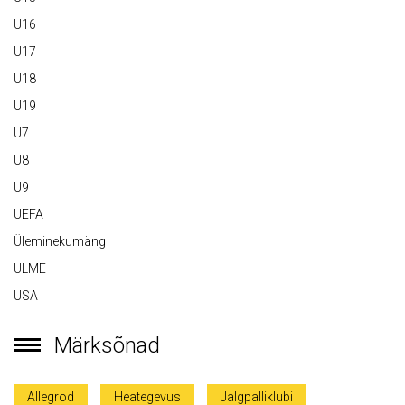
U16
U17
U18
U19
U7
U8
U9
UEFA
Üleminekumäng
ULME
USA
Märksõnad
Allegrod
Heategevus
Jalgpalliklubi