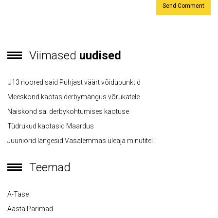
Viimased
uudised
U13 noored said Puhjast väärt võidupunktid
Meeskond kaotas derbymängus võrukatele
Naiskond sai derbykohtumises kaotuse
Tüdrukud kaotasid Maardus
Juuniorid langesid Vasalemmas üleaja minutitel
Teemad
A-Tase
Aasta Parimad