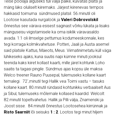
Teise poolaja alguseks tuli välja päike, kuivatas platsi ja
mäng läks oluliselt kiiremaks. Järjest kiirenevas tempos
hakkasid toimuma sündmused platsil. 56.minutil oli
Lootose kasutada nurgalöök ja
Valeri Dobrovolskil
õnnestus see värava esisest saginast võrku lükata ja lisaks
mänguseisu viigistamisele ka oma isiklik väravasaldo
avada. 1:1 oli ilmselge pettumus kodumeeskonnale, kes
tegi korraga kolmikvahetuse. Potteri, Jaali ja Austa asemel
said platsile Kattus, Mäeots, Meus. Viimatinimetatu küll väga
lühikeseks ajaks, kuna suutis napi kümne minuti jooksul
teenida kaks kiiret kollast kaarti, mille järel kohtunik Loho
saatis ta tagasi pingile. Sündmus ajas kopsu üle maksa
Welco treener Rauno Puusepal, tulemuseks kollane kaart
temalegi. 72`,minutil tegi Hallik vea Toimi vastu – tasuks
kollane kaart. 80.minutil ründasid kohtunikku verbaalselt Aus
ja Sibul, tulemuseks mõlemale kollased kaardid. Welcolt
82.minutil topeltvahetus. Hallik ja Pilli välja, Znamenski ja
Joost sisse. 84.minutil õnnestus Lootosehea kiirrünnak ja
Risto Saarniit
lõi seisuks
1 : 2
. Lootos tegi minut hiljem