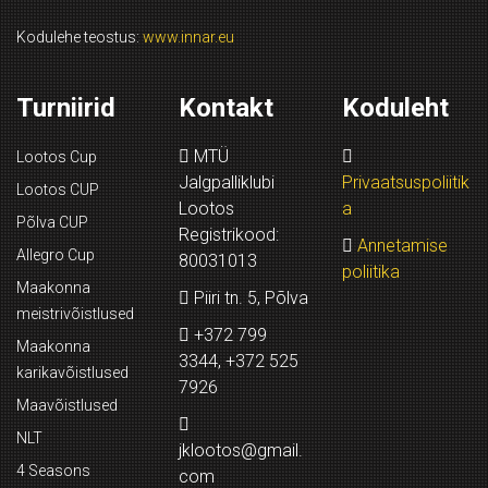
Kodulehe teostus:
www.innar.eu
Turniirid
Kontakt
Koduleht
MTÜ
Lootos Cup
Jalgpalliklubi
Privaatsuspoliitik
Lootos CUP
Lootos
a
Põlva CUP
Registrikood:
Annetamise
Allegro Cup
80031013
poliitika
Maakonna
Piiri tn. 5, Põlva
meistrivõistlused
+372 799
Maakonna
3344, +372 525
karikavõistlused
7926
Maavõistlused
NLT
jklootos@gmail.
4 Seasons
com