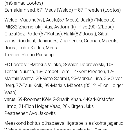
(mõlemad Lootos)
Eemaldamised: 67`.Meus (Welco) – 87`Preeden (Lootos)
Welco: Maasing(vv), Austa(57`Meus), Jaal(57`Mäeots),
Pilli(82`Znamenski), Aus, Avdonin(k), Pilvet(90+2`Lõbu),
Glazatšev, Potter(57`Kattus), Hallik(82`Joost), Sibul.
varus: Randrüüt, Jahimees, Znamenski, Gutman, Mäeots,
Joost, Lõbu, Kattus, Meus.
Treener: Rauno Puusepp
FC Lootos: 1-Markus Villako, 3-Valeri Dobrovolski, 10-
Temari Nuuma, 13-Tambet Toim, 14-Kert Preeden, 17-
Marthin Vahtra, 20-Risto Saarniit, 23-Markus Lina, 36-Oliver
Berg, 77-Tauri Kolk, 99-Markus Mäeots (85`.21-Elon Holger
Vaab)
varus: 69-Roomet Kõiv, 2-Sharib Khan, 4-Karl-Kristofer
Hirmo, 21-Elon Holger Vaab, 26-Jürgen Juks
Peatreener: Avo Jakovits
Meeskond kohtus pühapäeval liigatabelis esikohta jaganud