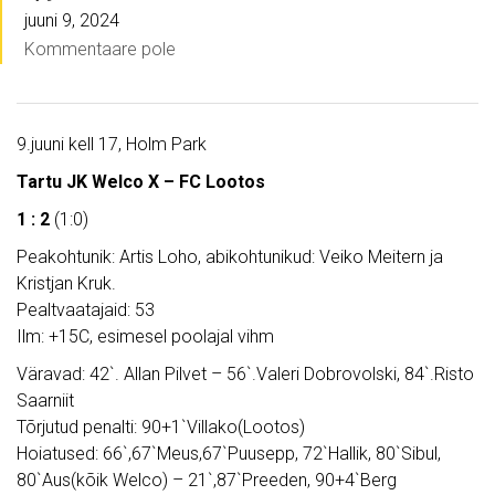
juuni 9, 2024
Kommentaare pole
9.juuni kell 17, Holm Park
Tartu JK Welco X – FC Lootos
1 : 2
(1:0)
Peakohtunik: Artis Loho, abikohtunikud: Veiko Meitern ja
Kristjan Kruk.
Pealtvaatajaid: 53
Ilm: +15C, esimesel poolajal vihm
Väravad: 42`. Allan Pilvet – 56`.Valeri Dobrovolski, 84`.Risto
Saarniit
Tõrjutud penalti: 90+1`Villako(Lootos)
Hoiatused: 66`,67`Meus,67`Puusepp, 72`Hallik, 80`Sibul,
80`Aus(kõik Welco) – 21`,87`Preeden, 90+4`Berg