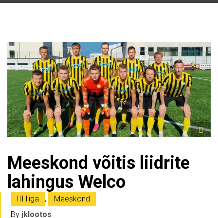
Meeskond võitis liidrite
lahingus Welco
III liiga
,
Meeskond
By
jklootos