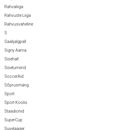
Rahvaliiga
Rahvuste Liiga
Rahvusvaheline
S
Saalijalgpall
Signy Aarna
Sisehall
Siseturniirid
SoccerAid
Sõprusmäng
Sport
Sport Koolis
Staadionid
SuperCup
Suvelaager