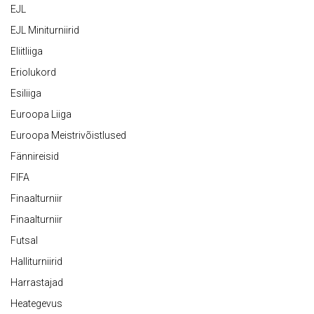
EJL
EJL Miniturniirid
Eliitliiga
Eriolukord
Esiliiga
Euroopa Liiga
Euroopa Meistrivõistlused
Fännireisid
FIFA
Finaalturniir
Finaalturniir
Futsal
Halliturniirid
Harrastajad
Heategevus