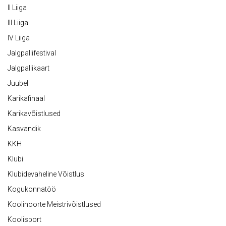
II Liiga
III Liiga
IV Liiga
Jalgpallifestival
Jalgpallikaart
Juubel
Karikafinaal
Karikavõistlused
Kasvandik
KKH
Klubi
Klubidevaheline Võistlus
Kogukonnatöö
Koolinoorte Meistrivõistlused
Koolisport