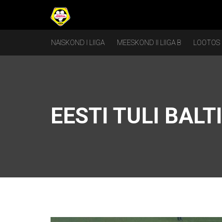
NAISKOND I LIIGA
MEESKOND II LIIGA B
LOOTOS
EESTI TULI BALT