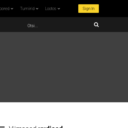
oored
Turniirid
Lootos
Sign In