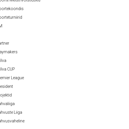
orte Meistrivõistlused
oortekoondis
orteturniirid
M
rtner
laymakers
õlva
õlva CUP
emier League
esident
ojektid
hvaliiga
hvuste Liiga
ahvusvaheline