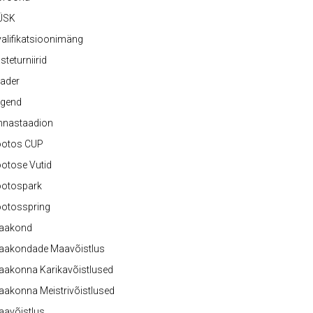
ÜSK
alifikatsioonimäng
steturniirid
ader
egend
nnastaadion
ootos CUP
otose Vutid
ootospark
ootosspring
aakond
aakondade Maavõistlus
aakonna Karikavõistlused
akonna Meistrivõistlused
aavõistlus