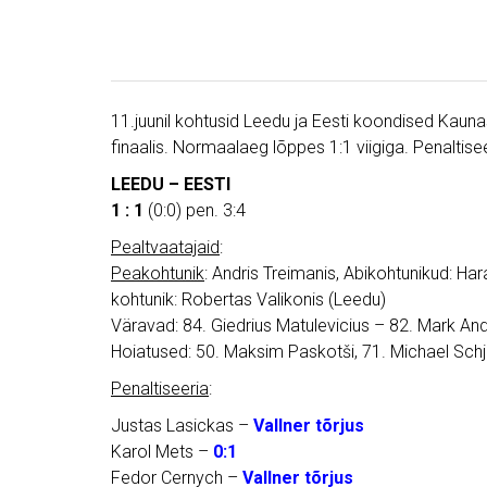
11.juunil kohtusid Leedu ja Eesti koondised Kaunase
finaalis. Normaalaeg lõppes 1:1 viigiga. Penaltis
LEEDU – EESTI
1 : 1
(0:0) pen. 3:4
Pealtvaatajaid
:
Peakohtunik
: Andris Treimanis, Abikohtunikud: Ha
kohtunik: Robertas Valikonis (Leedu)
Väravad: 84. Giedrius Matulevicius – 82. Mark An
Hoiatused: 50. Maksim Paskotši, 71. Michael Schj
Penaltiseeria
:
Justas Lasickas –
Vallner tõrjus
Karol Mets –
0:1
Fedor Cernych –
Vallner tõrjus