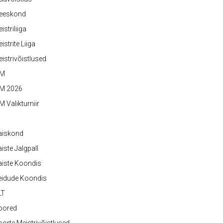
eeskond
istriliiga
istrite Liiga
istrivõistlused
M
M 2026
 Valikturniir
aiskond
iste Jalgpall
iste Koondis
eidude Koondis
LT
oored