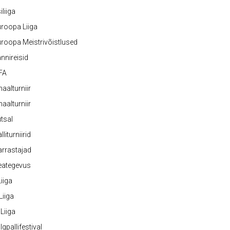
iliiga
roopa Liiga
roopa Meistrivõistlused
nnireisid
FA
naalturniir
naalturniir
tsal
lliturniirid
rrastajad
eategevus
 Liiga
 Liiga
 Liiga
lgpallifestival