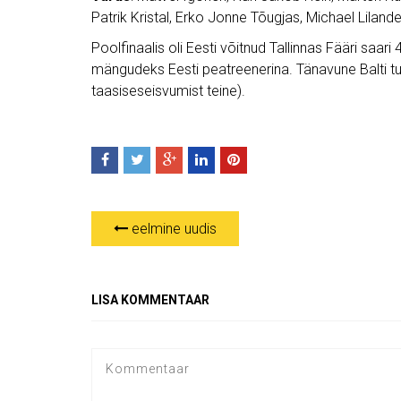
Patrik Kristal, Erko Jonne Tõugjas, Michael Lilander
Poolfinaalis oli Eesti võitnud Tallinnas Fääri saari
mängudeks Eesti peatreenerina. Tänavune Balti turni
taasiseseisvumist teine).
eelmine uudis
LISA KOMMENTAAR