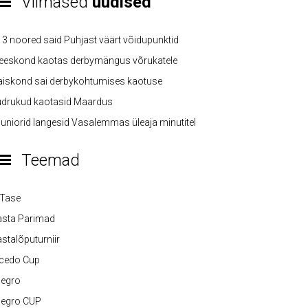
Viimased
uudised
3 noored said Puhjast väärt võidupunktid
eeskond kaotas derbymängus võrukatele
iskond sai derbykohtumises kaotuse
üdrukud kaotasid Maardus
uniorid langesid Vasalemmas üleaja minutitel
Teemad
-Tase
asta Parimad
stalõputurniir
lcedo Cup
legro
legro CUP