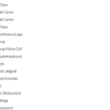
-Tase
lti Turniir
lti Turniir
-Tase
nference Liiga
oop
oop Põlva CUP
uubelnaiskond
sti
sti Jalgpall
sti Koondis
JL
L Miniturniirid
itliiga
iolukord