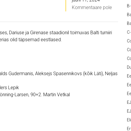
B
Kommentaare pole
Ba
Ba
s, Dariuse ja Girenase staadionil toimuvas Balti turniiri
C
eerias olid täpsemad eestlased.
Co
C
C
D
ralds Gudermanis, Aleksejs Spasennikovs (kõik Läti), Neljas
Ee
Ee
ders Lepik
Ee
önning-Larsen, 90+2. Martin Vetkal
E
EJ
Eli
Er