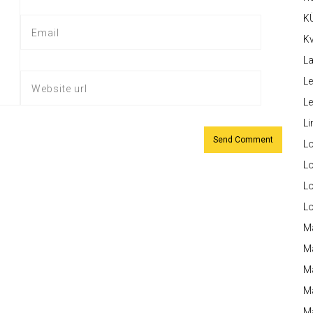
K
Kv
La
Le
L
Li
L
Lo
L
L
M
M
M
Ma
M