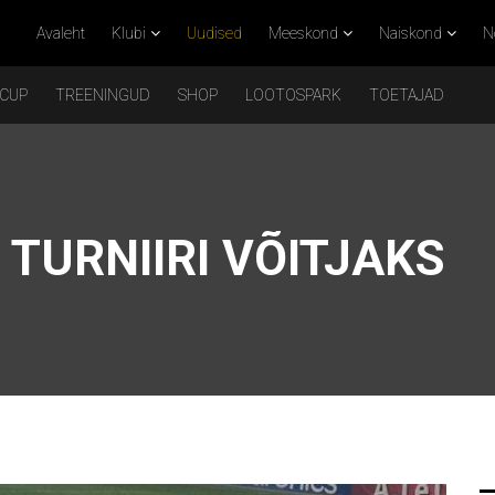
Avaleht
Klubi
Uudised
Meeskond
Naiskond
N
 CUP
TREENINGUD
SHOP
LOOTOSPARK
TOETAJAD
I TURNIIRI VÕITJAKS