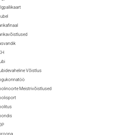
lgpallikaart
ubel
rikafinaal
rikavõistlused
asvandik
KH
ubi
ubidevaheline Võistlus
ogukonnatöö
olinoorte Meistrivõistlused
olisport
olitus
oondis
OP
oroona