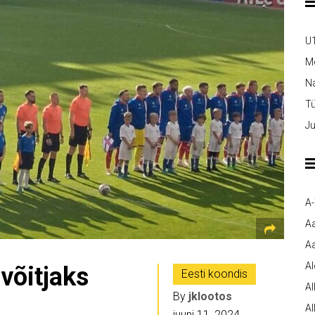
U1
M
Na
T
Ju
A
A
Aa
A
i võitjaks
Eesti koondis
Al
By
jklootos
Al
juuni 11, 2024