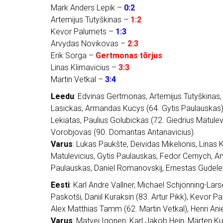
Mark Anders Lepik –
0:2
Artemijus Tutyškinas –
1:2
Kevor Palumets –
1:3
Arvydas Novikovas –
2:3
Erik Sorga –
Gertmonas tõrjus
Linas Klimavicius –
3:3
Martin Vetkal –
3:4
Leedu
: Edvinas Gertmonas, Artemijus Tutyškinas,
Lasickas, Armandas Kucys (64. Gytis Paulauskas),
Lekiatas, Paulius Golubickas (72. Giedrius Matule
Vorobjovas (90. Domantas Antanavicius).
Varus
: Lukas Paukšte, Deividas Mikelionis, Linas K
Matulevicius, Gytis Paulauskas, Fedor Cernych, 
Paulauskas, Daniel Romanovskij, Ernestas Gudelev
Eesti
: Karl Andre Vallner, Michael Schjönning-La
Paskotši, Daniil Kuraksin (83. Artur Pikk), Kevor
Alex Matthias Tamm (62. Martin Vetkal), Henri Ani
Varus
: Matvei Igonen, Karl Jakob Hein, Märten Kuu