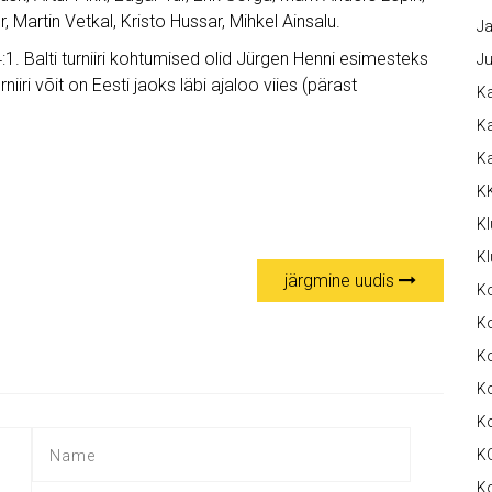
, Martin Vetkal, Kristo Hussar, Mihkel Ainsalu.
Ja
 4:1. Balti turniiri kohtumised olid Jürgen Henni esimesteks
Ju
iri võit on Eesti jaoks läbi ajaloo viies (pärast
Ka
Ka
K
K
Kl
Kl
järgmine uudis
K
Ko
Ko
Ko
K
K
K