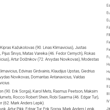
Es
Eu
Eu
Fä
FI
Fi
 Kipras Kažukolovas (90. Linas Klimavicius), Justas
Fi
 Pijus Širvys, Matas Vareika (46. Fedor Cernych), Rokas
Fu
vicius), Artur Dolžnikov (72. Arvydas Novikovas), Modestas
Ha
limavicius, Edvinas Girdvainis, Klaudijus Upstas, Giedrius
Ha
Arvydas Novikovas, Domantas Antanavicius, Valdas
H
icius.
II
rsen (90. Erik Sorga), Karol Mets, Rasmus Peetson, Maksim
III
 Palumets, Rocco Robert Shein, Robi Saarma (46. Edgar Tur),
IV
er (62. Mark Anders Lepik).
sk, Artur Pikk, Edgar Tur, Erik Sorga, Mark Anders Lepik,
Ja