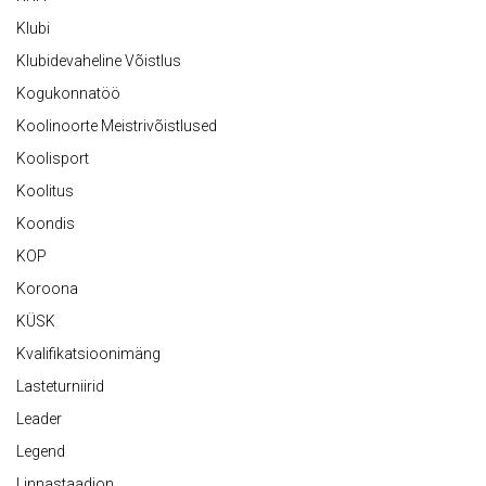
Klubi
Klubidevaheline Võistlus
Kogukonnatöö
Koolinoorte Meistrivõistlused
Koolisport
Koolitus
Koondis
KOP
Koroona
KÜSK
Kvalifikatsioonimäng
Lasteturniirid
Leader
Legend
Linnastaadion