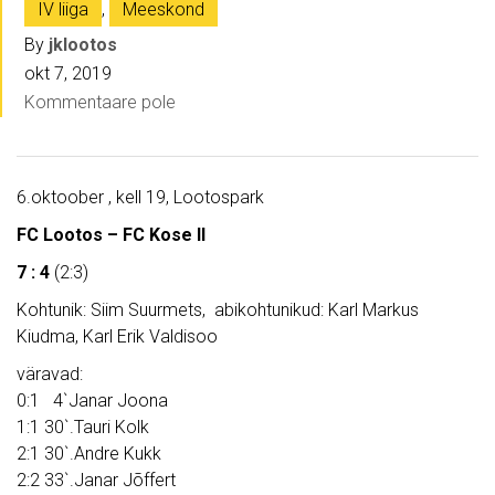
IV liiga
,
Meeskond
By
jklootos
okt 7, 2019
Kommentaare pole
6.oktoober , kell 19, Lootospark
FC Lootos – FC Kose II
7 : 4
(2:3)
Kohtunik: Siim Suurmets, abikohtunikud: Karl Markus
Kiudma, Karl Erik Valdisoo
väravad:
0:1 4`Janar Joona
1:1 30`.Tauri Kolk
2:1 30`.Andre Kukk
2:2 33`.Janar Jõffert