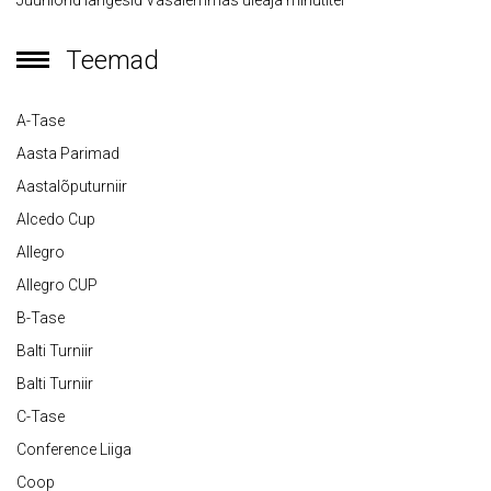
Juuniorid langesid Vasalemmas üleaja minutitel
Teemad
A-Tase
Aasta Parimad
Aastalõputurniir
Alcedo Cup
Allegro
Allegro CUP
B-Tase
Balti Turniir
Balti Turniir
C-Tase
Conference Liiga
Coop