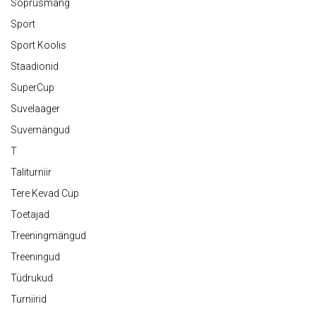
Sõprusmäng
Sport
Sport Koolis
Staadionid
SuperCup
Suvelaager
Suvemängud
T
Taliturniir
Tere Kevad Cup
Toetajad
Treeningmängud
Treeningud
Tüdrukud
Turniirid