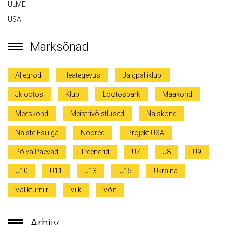
ULME
USA
Märksõnad
Allegrod
Heategevus
Jalgpalliklubi
Jklootos
Klubi
Lootospark
Maakond
Meeskond
Meistrivõistlused
Naiskond
Naiste Esiliiga
Noored
Projekt USA
Põlva Päevad
Treenerid
U7
U8
U9
U10
U11
U13
U15
Ukraina
Valikturniir
Viik
Võit
Arhiiv