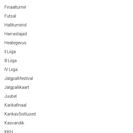
Finaalturniir
Futsal
Halliturniirid
Harrastajad
Heategevus
II Liiga
III Liiga
IV Liiga
Jalgpallifestival
Jalgpallikaart
Juubel
Karikafinaal
Karikavõistlused
Kasvandik
KKH