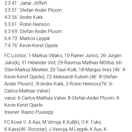
2:3 41`.Janar Jõffert
3:3 51`.Stefan-Ander Ploom
4:3 56`.Andre Kukk
5:3 61`.Robin Heinsoo
6:3 69`.Stefan-Ander Ploom
6:4 73`.Markos Leppik
7:4 76`.Kevin-Keret Ojaste
FC Lootos: 1-Markus Villako, 10-Rainer Jüriöö, 26-Jürgen
Juks(k), 31-Helander Vist, 29-Rasmus Mathias Mõttus, 66-
Sten-Markus Meekler, 20-Tauri Kolk, 18-Margus Ilves (46`.4-
Kevin-Keret Ojaste), 72-Aleksandr Kuturin (46`.8-Stefan-
Ander Ploom) , 8-Andre Kukk, 2-Robin Heinsoo(76`.6-
Carlos-Mathias Vaher)
varus: 6-Carlos-Mathias Vaher, 8-Stefan-Ander Ploom, 4-
Kevin-Keret Ojaste
treener: Rauno Puusepp
FC Kose II: A.Aas, M.Virroja, K.Kull(k), O K. Fuks,
K.Kass(46`.Roostar), J.Veeoja, M.Leppik, K.Aus, K-