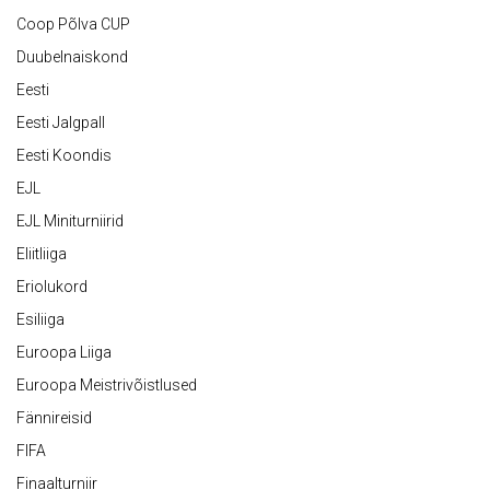
Coop Põlva CUP
Duubelnaiskond
Eesti
Eesti Jalgpall
Eesti Koondis
EJL
EJL Miniturniirid
Eliitliiga
Eriolukord
Esiliiga
Euroopa Liiga
Euroopa Meistrivõistlused
Fännireisid
FIFA
Finaalturniir