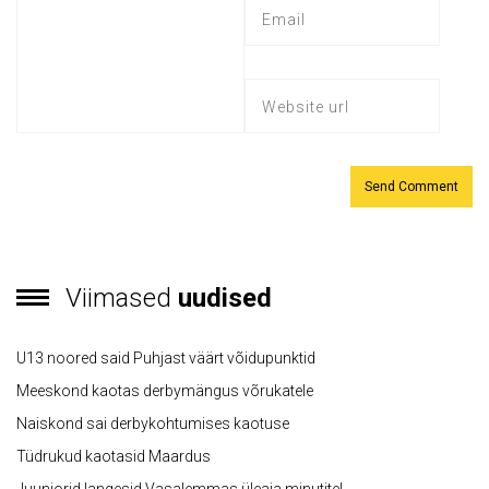
Viimased
uudised
U13 noored said Puhjast väärt võidupunktid
Meeskond kaotas derbymängus võrukatele
Naiskond sai derbykohtumises kaotuse
Tüdrukud kaotasid Maardus