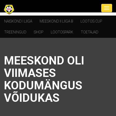
NAISKOND I LIIGA
MEESKOND II LIIGA B
LOOTOS CUP
TREENINGUD
SHOP
LOOTOSPARK
TOETAJAD
MEESKOND OLI
VIIMASES
KODUMÄNGUS
VÕIDUKAS