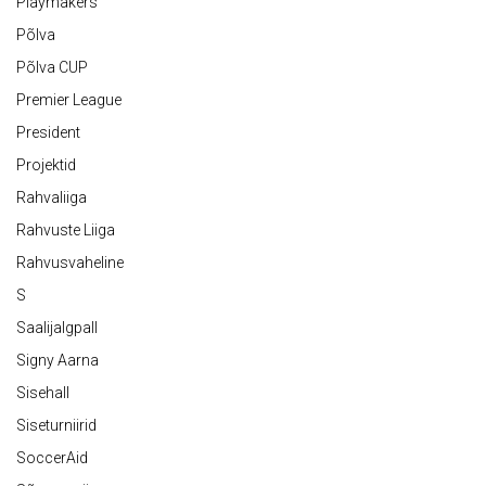
Playmakers
Põlva
Põlva CUP
Premier League
President
Projektid
Rahvaliiga
Rahvuste Liiga
Rahvusvaheline
S
Saalijalgpall
Signy Aarna
Sisehall
Siseturniirid
SoccerAid