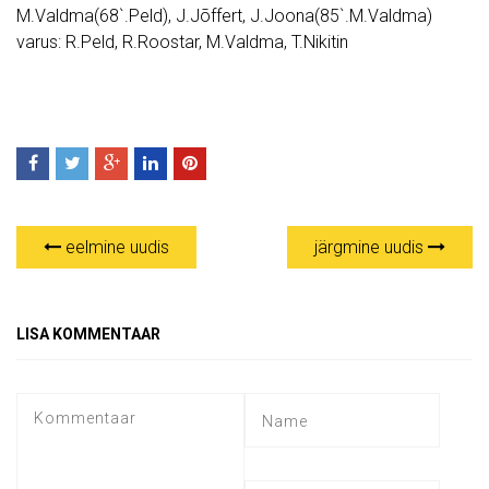
M.Valdma(68`.Peld), J.Jõffert, J.Joona(85`.M.Valdma)
varus: R.Peld, R.Roostar, M.Valdma, T.Nikitin
eelmine uudis
järgmine uudis
LISA KOMMENTAAR