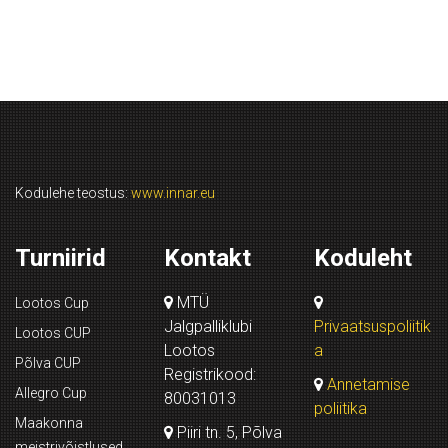
Kodulehe teostus:
www.innar.eu
Turniirid
Kontakt
Koduleht
MTÜ
Lootos Cup
Jalgpalliklubi
Privaatsuspoliitik
Lootos CUP
Lootos
a
Põlva CUP
Registrikood:
Annetamise
Allegro Cup
80031013
poliitika
Maakonna
Piiri tn. 5, Põlva
meistrivõistlused