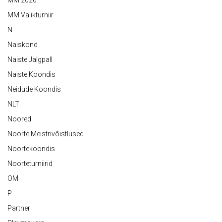
MM 2026
MM Valikturniir
N
Naiskond
Naiste Jalgpall
Naiste Koondis
Neidude Koondis
NLT
Noored
Noorte Meistrivõistlused
Noortekoondis
Noorteturniirid
OM
P
Partner