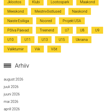
Jklootos
Klubi
Lootospark
Maakond
Meeskond
Meistrivõistlused
Naiskond
Naiste Esiliiga
Noored
Projekt USA
Põlva Päevad
Treenerid
U7
U8
U9
U10
U11
U13
U15
Ukraina
Valikturniir
Viik
Võit
Arhiiv
august 2026
juuli 2026
juuni 2026
mai 2026
aprill 2026