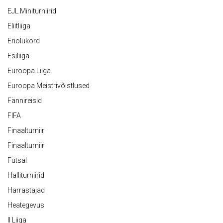
EJL Miniturniirid
Eliitliiga
Eriolukord
Esiliiga
Euroopa Liiga
Euroopa Meistrivõistlused
Fännireisid
FIFA
Finaalturniir
Finaalturniir
Futsal
Halliturniirid
Harrastajad
Heategevus
II Liiga