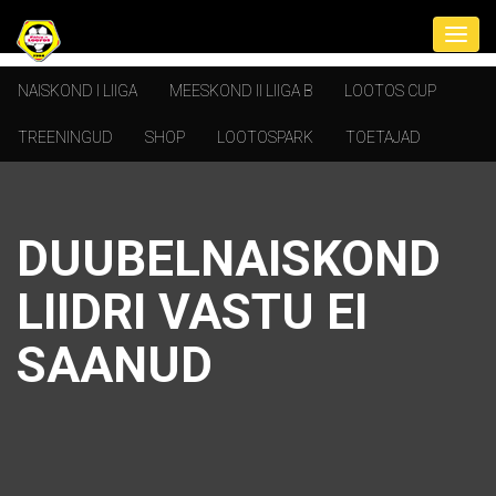
NAISKOND I LIIGA
MEESKOND II LIIGA B
LOOTOS CUP
TREENINGUD
SHOP
LOOTOSPARK
TOETAJAD
DUUBELNAISKOND
LIIDRI VASTU EI
SAANUD