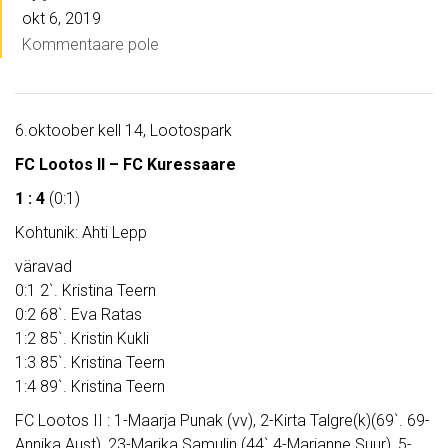
okt 6, 2019
Kommentaare pole
6.oktoober kell 14, Lootospark
FC Lootos II – FC Kuressaare
1 : 4
(0:1)
Kohtunik: Ahti Lepp
väravad
0:1 2`. Kristina Teern
0:2 68`. Eva Ratas
1:2 85`. Kristin Kukli
1:3 85`. Kristina Teern
1:4 89`. Kristina Teern
FC Lootos II : 1-Maarja Punak (vv), 2-Kirta Talgre(k)(69`. 69-
Annika Aust), 23-Marika Samulin (44`.4-Marianne Suur), 5-