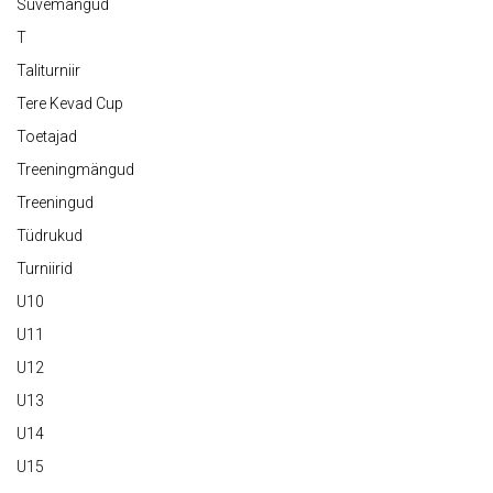
Suvemängud
T
Taliturniir
Tere Kevad Cup
Toetajad
Treeningmängud
Treeningud
Tüdrukud
Turniirid
U10
U11
U12
U13
U14
U15