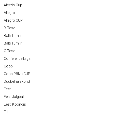
Alcedo Cup
Allegro
Allegro CUP
B-Tase
Balti Turniir
Balti Turniir
C-Tase
Conference Liiga
Coop
Coop Põlva CUP
Duubelnaiskond
Eesti
Eesti Jalgpall
Eesti Koondis
EJL