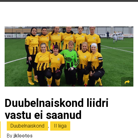
Duubelnaiskond liidri
vastu ei saanud
Duubelnaiskond
,
II liiga
By
jklootos