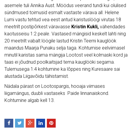
asemele tuli Annika Aust. Möödus veerand tundi kui olulised
sündmused toimusid esmalt vastaste värava all. Helene
Lumi vastu tehtud vea eest antud karistuslöögi virutas 18
meetrilt postipõrkest väravasse
Kristin Kukli,
vähendades
kaotusseisu 1:2 peale. Vastased mängisid keskelt lahti ning
20 meetrilt vabalt löögile lastud Kristin Teerni kauglöök
maandus Maarja Punaku selja taga. Kohtumise eelviimasel
minutil karistas sama mängija Lootost veel kolmaski kord ja
taas ei jõudnud poolkaitsjad tema kauglööki segama.
Tulemusega 1:4 kohtumine ka lõppes ning Kuresaare sai
alustada Liigavõidu tähistamist.
Nädala pärast on Lootospargis, hooaja viimases
liigamängus, duubli vastaseks Paide linnanaiskond.
Kohtumine algab kell 13.