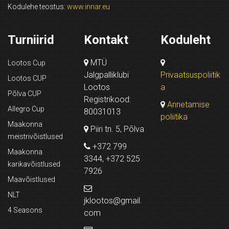
Kodulehe teostus:
www.innar.eu
Turniirid
Kontakt
Koduleht
MTÜ
Lootos Cup
Jalgpalliklubi
Privaatsuspoliitik
Lootos CUP
Lootos
a
Põlva CUP
Registrikood:
Annetamise
Allegro Cup
80031013
poliitika
Maakonna
Piiri tn. 5, Põlva
meistrivõistlused
+372 799
Maakonna
3344, +372 525
karikavõistlused
7926
Maavõistlused
NLT
jklootos@gmail.
4 Seasons
com