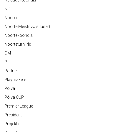
Neidude Koondis
NLT
Noored
Noorte Meistrivõistlused
Noortekoondis
Noorteturniirid
OM
P
Partner
Playmakers
Põlva
Põlva CUP
Premier League
President
Projektid