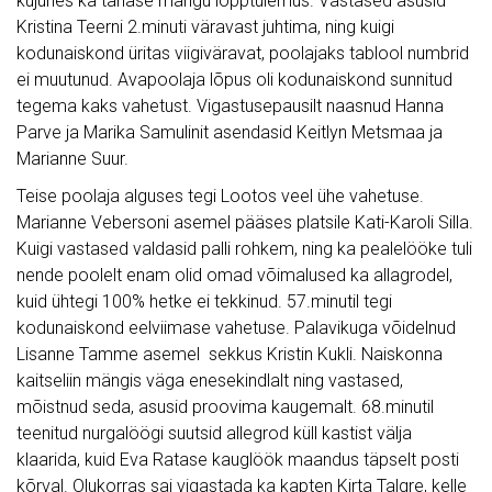
kujunes ka tänase mängu lõpptulemus. Vastased asusid
Kristina Teerni 2.minuti väravast juhtima, ning kuigi
kodunaiskond üritas viigiväravat, poolajaks tablool numbrid
ei muutunud. Avapoolaja lõpus oli kodunaiskond sunnitud
tegema kaks vahetust. Vigastusepausilt naasnud Hanna
Parve ja Marika Samulinit asendasid Keitlyn Metsmaa ja
Marianne Suur.
Teise poolaja alguses tegi Lootos veel ühe vahetuse.
Marianne Vebersoni asemel pääses platsile Kati-Karoli Silla.
Kuigi vastased valdasid palli rohkem, ning ka pealelööke tuli
nende poolelt enam olid omad võimalused ka allagrodel,
kuid ühtegi 100% hetke ei tekkinud. 57.minutil tegi
kodunaiskond eelviimase vahetuse. Palavikuga võidelnud
Lisanne Tamme asemel sekkus Kristin Kukli. Naiskonna
kaitseliin mängis väga enesekindlalt ning vastased,
mõistnud seda, asusid proovima kaugemalt. 68.minutil
teenitud nurgalöögi suutsid allegrod küll kastist välja
klaarida, kuid Eva Ratase kauglöök maandus täpselt posti
kõrval. Olukorras sai vigastada ka kapten Kirta Talgre, kelle