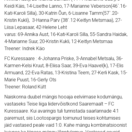
Keidi Käis, 14-Lisethe Lanno, 17-Marianne Veberson(46`.16-
Kati-Karoli Silla), 30-Katrin Õun, 6-Lisanne Tamm(57`.20-
Kristin Kukli), 3-Hanna Parv (38`.12-Keitlyn Metsmaa), 27-
Liisa Lepasaar, 42-Helene Leht
varus: 69-Annika Aust, 16-Kati-Karoli Silla, 55-Sandra Haidak,
4-Marianne Suur, 20-Kristin Kukli, 12-Keitlyn Metsmaa
Treener: Indrek Käo
FC Kuressaare : 4-Johanna Priske, 3-Annabel Metsalu, 36-
Karmen-Kelsi Kruut, 8-Eliisa Saar, 39-Eva Haavel(k), 17-Elis
Armuand, 22-Eva Ratas, 13-Kristina Teern, 27-Kerli Kask, 15-
Marie Puust, 16-Gerly Ots
Treener: Roland Kütt
Naiskonna duubel mängis hooaja eelviimase kodumängu,
vastaseks Teise liiga liidervõistkond Saaremaalt – FC
Kuressaare. Kui avaringis tuli tunnistada saarlannade 4:1
paremust, siis Lootospargis toimunud teises kohtumises
jäid vastased peale vaid 1:0. Kahe mängu kombinatsioonist