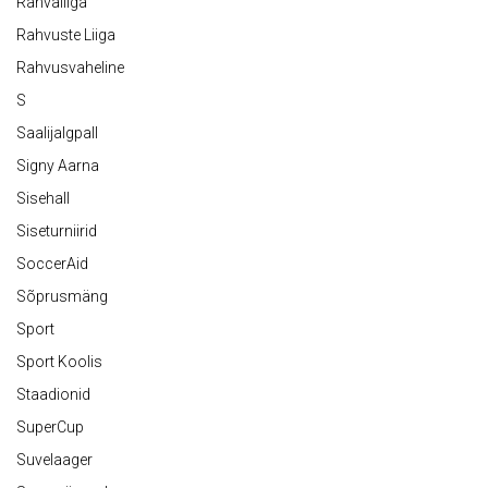
Rahvaliiga
Rahvuste Liiga
Rahvusvaheline
S
Saalijalgpall
Signy Aarna
Sisehall
Siseturniirid
SoccerAid
Sõprusmäng
Sport
Sport Koolis
Staadionid
SuperCup
Suvelaager