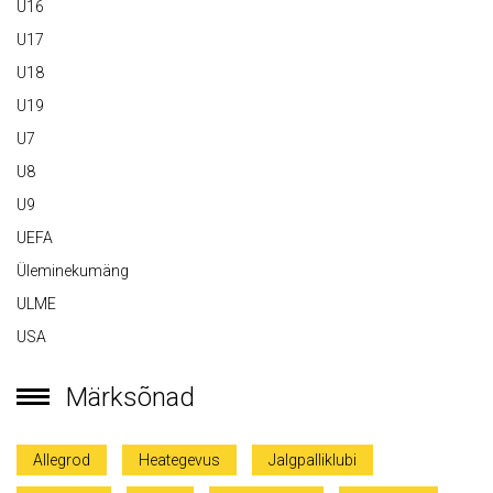
U16
U17
U18
U19
U7
U8
U9
UEFA
Üleminekumäng
ULME
USA
Märksõnad
Allegrod
Heategevus
Jalgpalliklubi