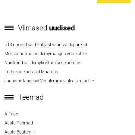
Viimased
uudised
U13 noored said Puhjast väärt võidupunktid
Meeskond kaotas derbymängus võrukatele
Naiskond sai derbykohtumises kaotuse
Tüdrukud kaotasid Maardus
Juuniorid langesid Vasalemmas üleaja minutitel
Teemad
A-Tase
Aasta Parimad
Aastalõputurniir