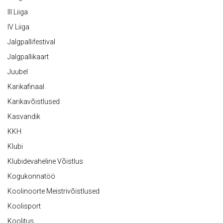
III Liiga
IV Liiga
Jalgpallifestival
Jalgpallikaart
Juubel
Karikafinaal
Karikavõistlused
Kasvandik
KKH
Klubi
Klubidevaheline Võistlus
Kogukonnatöö
Koolinoorte Meistrivõistlused
Koolisport
Koolitus