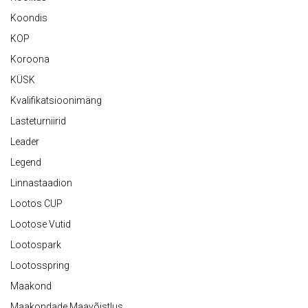
Koondis
KOP
Koroona
KÜSK
Kvalifikatsioonimäng
Lasteturniirid
Leader
Legend
Linnastaadion
Lootos CUP
Lootose Vutid
Lootospark
Lootosspring
Maakond
Maakondade Maavõistlus