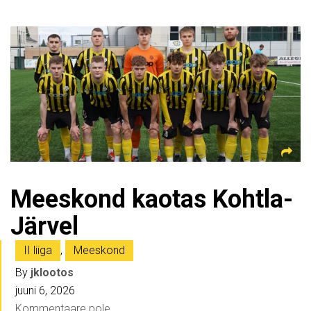
Meeskond kaotas Kohtla-
Järvel
II liiga
,
Meeskond
By
jklootos
juuni 6, 2026
Kommentaare pole