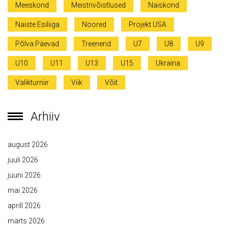
Meeskond
Meistrivõistlused
Naiskond
Naiste Esiliiga
Noored
Projekt USA
Põlva Päevad
Treenerid
U7
U8
U9
U10
U11
U13
U15
Ukraina
Valikturniir
Viik
Võit
Arhiiv
august 2026
juuli 2026
juuni 2026
mai 2026
aprill 2026
märts 2026