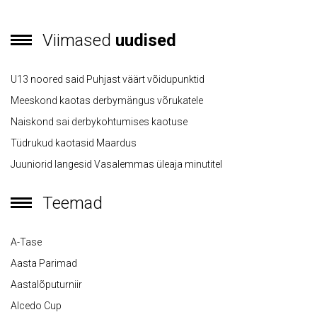
Viimased
uudised
U13 noored said Puhjast väärt võidupunktid
Meeskond kaotas derbymängus võrukatele
Naiskond sai derbykohtumises kaotuse
Tüdrukud kaotasid Maardus
Juuniorid langesid Vasalemmas üleaja minutitel
Teemad
A-Tase
Aasta Parimad
Aastalõputurniir
Alcedo Cup