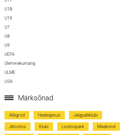
U17
U18
U19
U7
U8
U9
UEFA
Üleminekumäng
ULME
USA
Märksõnad
Allegrod
Heategevus
Jalgpalliklubi
Jklootos
Klubi
Lootospark
Maakond