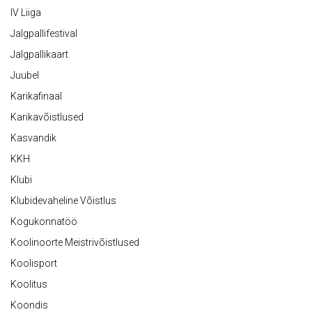
IV Liiga
Jalgpallifestival
Jalgpallikaart
Juubel
Karikafinaal
Karikavõistlused
Kasvandik
KKH
Klubi
Klubidevaheline Võistlus
Kogukonnatöö
Koolinoorte Meistrivõistlused
Koolisport
Koolitus
Koondis