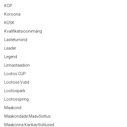
KOP
Koroona
KÜSK
Kvalifikatsioonimäng
Lasteturniirid
Leader
Legend
Linnastaadion
Lootos CUP
Lootose Vutid
Lootospark
Lootosspring
Maakond
Maakondade Maavõistlus
Maakonna Karikavõistlused