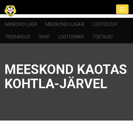
NAISKOND I LIIGA
MEESKOND II LIIGA B
LOOTOS CUP
TREENINGUD
SHOP
LOOTOSPARK
TOETAJAD
MEESKOND KAOTAS
KOHTLA-JÄRVEL