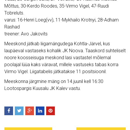
Mõttus, 30-Kerdo Roodes, 35-Virmo Vigel, 47-Ruudi
Tobreluts.
varus: 16-Henri Loeg(vv), 11-Mykhailo Krotnyi, 28-Adham
Rashad
treener: Avo Jakovits
Meeskond jätkab liigamängudega Kohtla-Järvel, kus
laupäeval vastaseks kohalik JK Noova. Taaskord suhteliselt
noore koosseisuga meskond lasi vastastel mõlemal
poolajal lüüa kaks väravat, millele vastuseks tabas korra
Virmo Vigel. Liigatabelis jätkatakse 11.positsioonil.
Meeskonna järgmine mäng on 14.juunil kell 16:30
Lootospargis Kuusalu JK Kalev vastu.