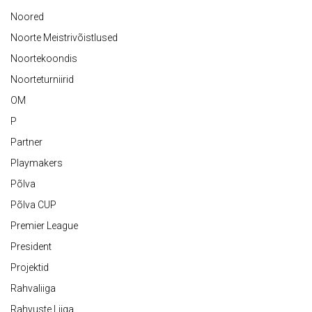
Noored
Noorte Meistrivõistlused
Noortekoondis
Noorteturniirid
OM
P
Partner
Playmakers
Põlva
Põlva CUP
Premier League
President
Projektid
Rahvaliiga
Rahvuste Liiga