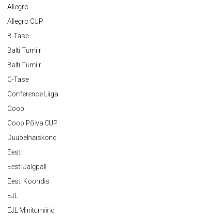
Allegro
Allegro CUP
B-Tase
Balti Turniir
Balti Turniir
C-Tase
Conference Liiga
Coop
Coop Põlva CUP
Duubelnaiskond
Eesti
Eesti Jalgpall
Eesti Koondis
EJL
EJL Miniturniirid