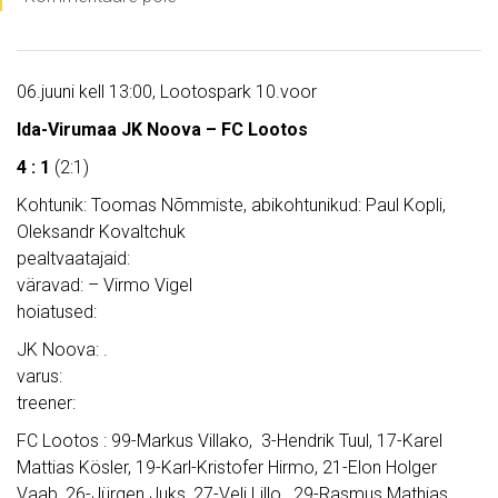
06.juuni kell 13:00, Lootospark 10.voor
Ida-Virumaa JK Noova – FC Lootos
4 : 1
(2:1)
Kohtunik: Toomas Nõmmiste, abikohtunikud: Paul Kopli,
Oleksandr Kovaltchuk
pealtvaatajaid:
väravad: – Virmo Vigel
hoiatused:
JK Noova: .
varus:
treener:
FC Lootos : 99-Markus Villako, 3-Hendrik Tuul, 17-Karel
Mattias Kösler, 19-Karl-Kristofer Hirmo, 21-Elon Holger
Vaab, 26-Jürgen Juks, 27-Veli Lillo, 29-Rasmus Mathias