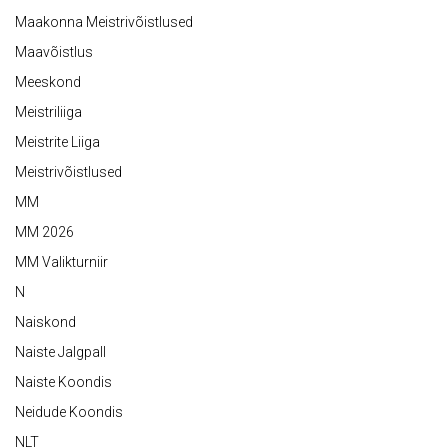
Maakonna Meistrivõistlused
Maavõistlus
Meeskond
Meistriliiga
Meistrite Liiga
Meistrivõistlused
MM
MM 2026
MM Valikturniir
N
Naiskond
Naiste Jalgpall
Naiste Koondis
Neidude Koondis
NLT