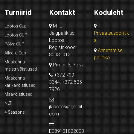
Turniirid
Kontakt
Koduleht
MTÜ
Lootos Cup
Jalgpalliklubi
Privaatsuspoliitik
Lootos CUP
Lootos
a
Põlva CUP
Registrikood:
Annetamise
Allegro Cup
80031013
poliitika
Maakonna
Piiri tn. 5, Põlva
meistrivõistlused
+372 799
Maakonna
3344, +372 525
karikavõistlused
7926
Maavõistlused
NLT
jklootos@gmail.
4 Seasons
com
EE89101022003