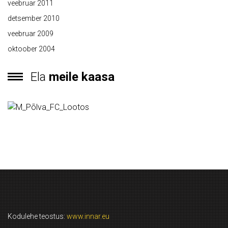
veebruar 2011
detsember 2010
veebruar 2009
oktoober 2004
Ela
meile kaasa
Kodulehe teostus:
www.innar.eu