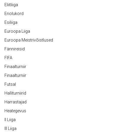
Eliitliiga
Eriolukord
Esiliiga
Euroopa Liiga
Euroopa Meistrivõistlused
Fännireisid
FIFA
Finaalturniir
Finaalturniir
Futsal
Halliturniirid
Harrastajad
Heategevus
II Liiga
III Liiga