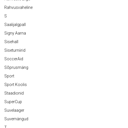
Rahvusvaheline
S
Saalijalgpall
Signy Aarna
Sisehall
Siseturniirid
SoccerAid
Sõprusmäng
Sport
Sport Koolis
Staadionid
SuperCup
Suvelaager
Suvemängud
T