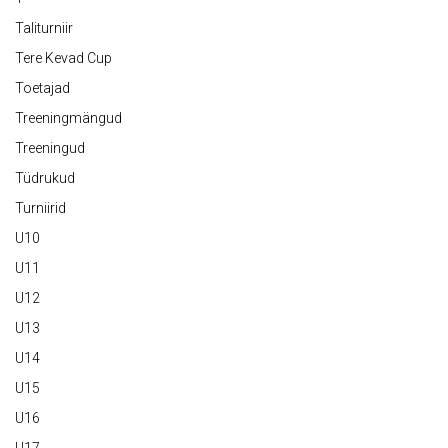
Taliturniir
Tere Kevad Cup
Toetajad
Treeningmängud
Treeningud
Tüdrukud
Turniirid
U10
U11
U12
U13
U14
U15
U16