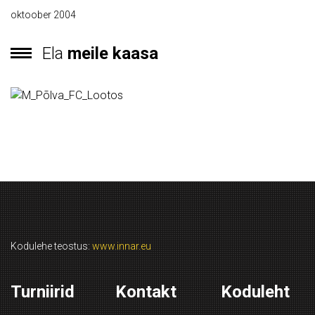
oktoober 2004
Ela
meile kaasa
Kodulehe teostus:
www.innar.eu
Turniirid
Kontakt
Koduleht