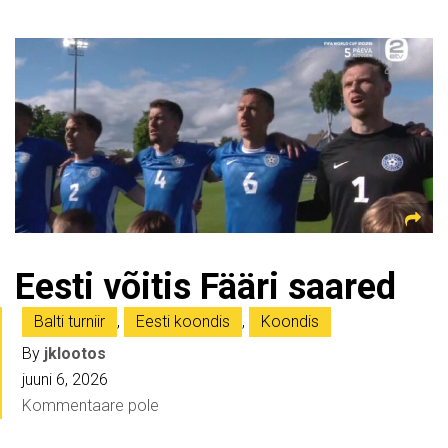
Eesti võitis Fääri saared
Balti turniir
,
Eesti koondis
,
Koondis
By
jklootos
juuni 6, 2026
Kommentaare pole