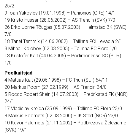
25/2
9 Ioan Yakovlev (19.01.1998) – Panionios (GRE) 14/1
19 Kristo Hussar (28.06.2002) – AS Trencin (SVK) 7/0
26 Erko Jonne Tõugjas (05.07.2003) – Halmstad BK (SWE)
7/0
18 Tanel Tammik (14.06.2002) – Tallinna FCI Levadia 2/1
3 Mihhail Kolobov (02.03.2005) – Tallinna FC Flora 1/0
13 Kristofer Käit (04.04.2005) – Portimonense SC (POR)
1/0
Poolkaitsjad
4 Mattias Käit (29.06.1998) – FC Thun (SUI) 64/11
20 Markus Poom (27.02.1999) – AS Trencin 34/0
5 Rocco Robert Shein (14.07.2003) – Fredrikstad FK (NOR)
24/1
17 Vladislav Kreida (25.09.1999) – Tallinna FC Flora 23/0
8 Markus Soomets (02.03.2000) – IK Start (NOR) 23/0
10 Kevor Palumets (21.11.2002) – Podbrezova Železiarne
(SVK) 19/1