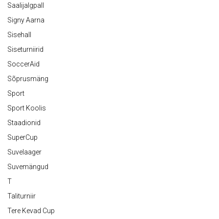
Saalijalgpall
Signy Aarna
Sisehall
Siseturniirid
SoccerAid
Sõprusmäng
Sport
Sport Koolis
Staadionid
SuperCup
Suvelaager
Suvemängud
T
Taliturniir
Tere Kevad Cup