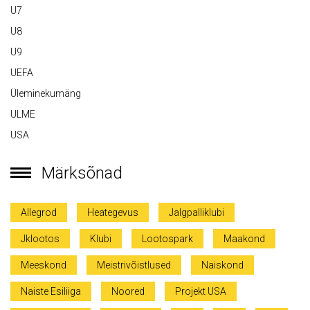
U7
U8
U9
UEFA
Üleminekumäng
ULME
USA
Märksõnad
Allegrod
Heategevus
Jalgpalliklubi
Jklootos
Klubi
Lootospark
Maakond
Meeskond
Meistrivõistlused
Naiskond
Naiste Esiliiga
Noored
Projekt USA