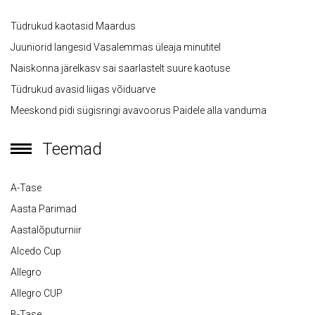
Tüdrukud kaotasid Maardus
Juuniorid langesid Vasalemmas üleaja minutitel
Naiskonna järelkasv sai saarlastelt suure kaotuse
Tüdrukud avasid liigas võiduarve
Meeskond pidi sügisringi avavoorus Paidele alla vanduma
Teemad
A-Tase
Aasta Parimad
Aastalõputurniir
Alcedo Cup
Allegro
Allegro CUP
B-Tase