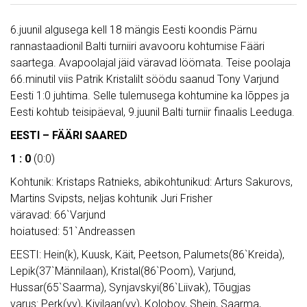
6.juunil algusega kell 18 mängis Eesti koondis Pärnu
rannastaadionil Balti turniiri avavooru kohtumise Fääri
saartega. Avapoolajal jäid väravad löömata. Teise poolaja
66.minutil viis Patrik Kristalilt söödu saanud Tony Varjund
Eesti 1:0 juhtima. Selle tulemusega kohtumine ka lõppes ja
Eesti kohtub teisipäeval, 9.juunil Balti turniir finaalis Leeduga.
EESTI – FÄÄRI SAARED
1 : 0
(0:0)
Kohtunik: Kristaps Ratnieks, abikohtunikud: Arturs Sakurovs,
Martins Svipsts, neljas kohtunik Juri Frisher
väravad: 66`Varjund
hoiatused: 51`Andreassen
EESTI: Hein(k), Kuusk, Käit, Peetson, Palumets(86`Kreida),
Lepik(37`Männilaan), Kristal(86`Poom), Varjund,
Hussar(65`Saarma), Synjavskyi(86`Liivak), Tõugjas
varus: Perk(vv), Kivilaan(vv), Kolobov, Shein, Saarma,