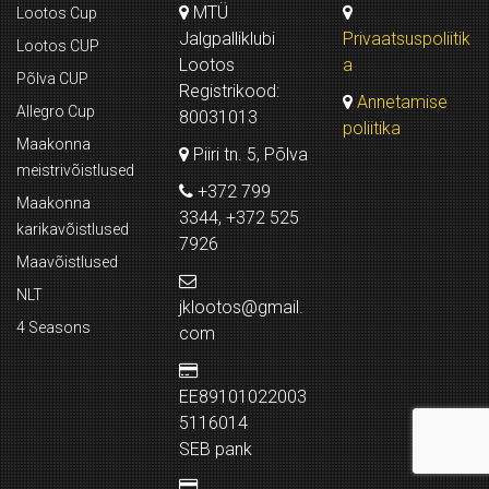
MTÜ
Lootos Cup
Jalgpalliklubi
Privaatsuspoliitik
Lootos CUP
Lootos
a
Põlva CUP
Registrikood:
Annetamise
Allegro Cup
80031013
poliitika
Maakonna
Piiri tn. 5, Põlva
meistrivõistlused
+372 799
Maakonna
3344, +372 525
karikavõistlused
7926
Maavõistlused
NLT
jklootos@gmail.
4 Seasons
com
EE89101022003
5116014
SEB pank