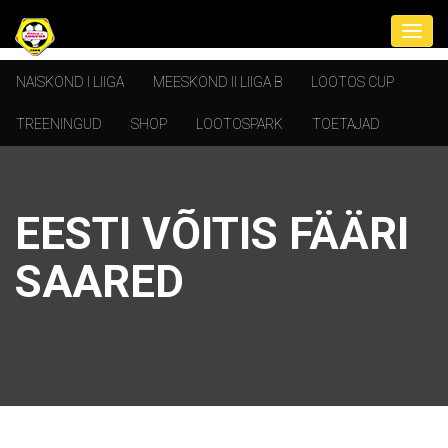
NAISKOND I LIIGA
MEESKOND II LIIGA B
LOOTOS CUP
TREENINGUD
SHOP
LOOTOSPARK
TOETAJAD
EESTI VÕITIS FÄÄRI
SAARED