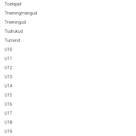
Toetajad
Treeningmängud
Treeningud
Tüdrukud
Turniirid
U10
U11
U12
U13
U14
U15
U16
U17
U18
U19