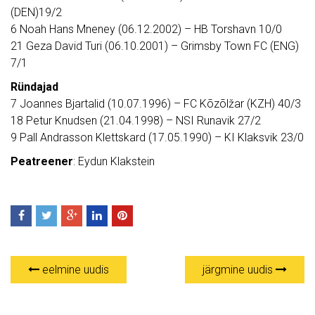
(DEN)19/2
6 Noah Hans Mneney (06.12.2002) – HB Torshavn 10/0
21 Geza David Turi (06.10.2001) – Grimsby Town FC (ENG)
7/1
Ründajad
7 Joannes Bjartalid (10.07.1996) – FC Kõzõlžar (KZH) 40/3
18 Petur Knudsen (21.04.1998) – NSI Runavik 27/2
9 Pall Andrasson Klettskard (17.05.1990) – KI Klaksvik 23/0
Peatreener
: Eydun Klakstein
eelmine uudis
järgmine uudis