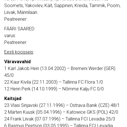
Soomets, Yakovlev, Käit, Sappinen, Kreida, Tammik, Poom,
Liivak, Männilaan.
Peatreener:
FÄÄRI SAARED:
varus:
Peatreener:
Eesti koosseis
:
Väravavahid
1 Karl Jakob Hein (13.04.2002) – Bremeni Werder (GER)
45/0
22 Kaur Kivila (22.11.2003) – Tallinna FC Flora 1/0
12 Henri Perk (14.10.1999) – Nõmme Kalju FC 0/0
Kaitsjad
23 Vlasi Sinjavski (27.11.1996) – Ostrava Banik (CZE) 48/1
2 Märten Kuusk (05.04.1996) – Katowice GKS (POL) 42/0
24 Frank Liivak (07.07.1996) – Tallinna FCI Levadia 25/3
6 Rasmus Peetson (03.05.1995) – Tallinna FCI Levadia