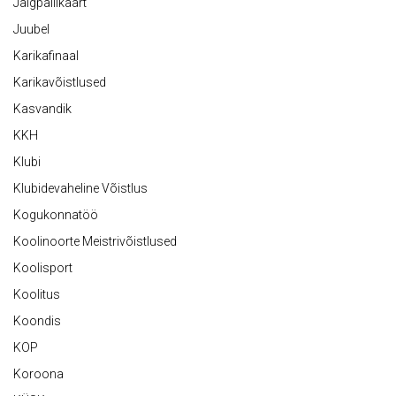
Jalgpallikaart
Juubel
Karikafinaal
Karikavõistlused
Kasvandik
KKH
Klubi
Klubidevaheline Võistlus
Kogukonnatöö
Koolinoorte Meistrivõistlused
Koolisport
Koolitus
Koondis
KOP
Koroona