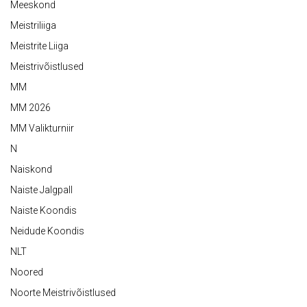
Meeskond
Meistriliiga
Meistrite Liiga
Meistrivõistlused
MM
MM 2026
MM Valikturniir
N
Naiskond
Naiste Jalgpall
Naiste Koondis
Neidude Koondis
NLT
Noored
Noorte Meistrivõistlused