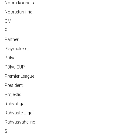
Noortekoondis
Noorteturniirid
OM
P
Partner
Playmakers
Põlva
Põlva CUP
Premier League
President
Projektid
Rahvaliiga
Rahvuste Liiga
Rahvusvaheline
S