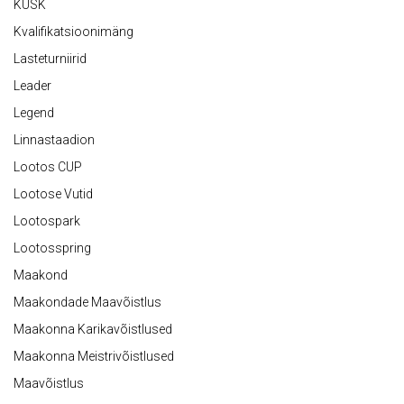
KÜSK
Kvalifikatsioonimäng
Lasteturniirid
Leader
Legend
Linnastaadion
Lootos CUP
Lootose Vutid
Lootospark
Lootosspring
Maakond
Maakondade Maavõistlus
Maakonna Karikavõistlused
Maakonna Meistrivõistlused
Maavõistlus