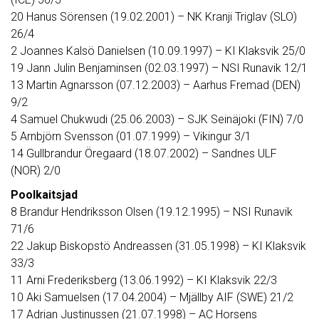
20 Hanus Sörensen (19.02.2001) – NK Kranji Triglav (SLO)
26/4
2 Joannes Kalsö Danielsen (10.09.1997) – KI Klaksvik 25/0
19 Jann Julin Benjaminsen (02.03.1997) – NSI Runavik 12/1
13 Martin Agnarsson (07.12.2003) – Aarhus Fremad (DEN)
9/2
4 Samuel Chukwudi (25.06.2003) – SJK Seinäjoki (FIN) 7/0
5 Arnbjörn Svensson (01.07.1999) – Vikingur 3/1
14 Gullbrandur Öregaard (18.07.2002) – Sandnes ULF
(NOR) 2/0
Poolkaitsjad
8 Brandur Hendriksson Olsen (19.12.1995) – NSI Runavik
71/6
22 Jakup Biskopstö Andreassen (31.05.1998) – KI Klaksvik
33/3
11 Arni Frederiksberg (13.06.1992) – KI Klaksvik 22/3
10 Aki Samuelsen (17.04.2004) – Mjällby AIF (SWE) 21/2
17 Adrian Justinussen (21.07.1998) – AC Horsens