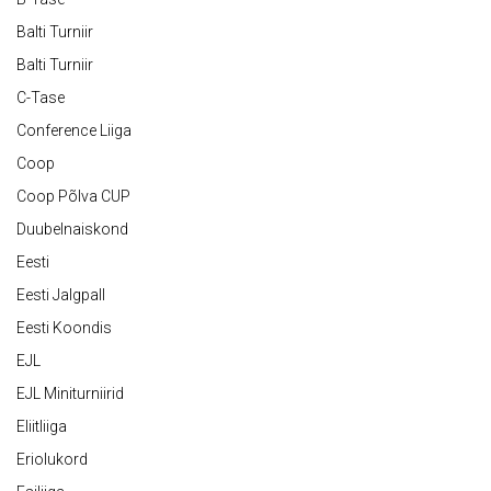
Balti Turniir
Balti Turniir
C-Tase
Conference Liiga
Coop
Coop Põlva CUP
Duubelnaiskond
Eesti
Eesti Jalgpall
Eesti Koondis
EJL
EJL Miniturniirid
Eliitliiga
Eriolukord