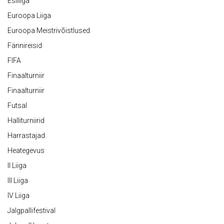
Esiliiga
Euroopa Liiga
Euroopa Meistrivõistlused
Fännireisid
FIFA
Finaalturniir
Finaalturniir
Futsal
Halliturniirid
Harrastajad
Heategevus
II Liiga
III Liiga
IV Liiga
Jalgpallifestival