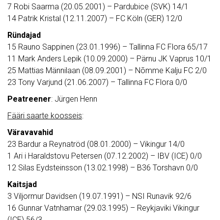
7 Robi Saarma (20.05.2001) – Pardubice (SVK) 14/1
14 Patrik Kristal (12.11.2007) – FC Köln (GER) 12/0
Ründajad
15 Rauno Sappinen (23.01.1996) – Tallinna FC Flora 65/17
11 Mark Anders Lepik (10.09.2000) – Pärnu JK Vaprus 10/1
25 Mattias Männilaan (08.09.2001) – Nõmme Kalju FC 2/0
23 Tony Varjund (21.06.2007) – Tallinna FC Flora 0/0
Peatreener
: Jürgen Henn
Fääri saarte koosseis
:
Väravavahid
23 Bardur a Reynatröd (08.01.2000) – Vikingur 14/0
1 Ari i Haraldstovu Petersen (07.12.2002) – IBV (ICE) 0/0
12 Silas Eydsteinsson (13.02.1998) – B36 Torshavn 0/0
Kaitsjad
3 Viljormur Davidsen (19.07.1991) – NSI Runavik 92/6
16 Gunnar Vatnhamar (29.03.1995) – Reykjaviki Vikingur
(ICE) 56/3