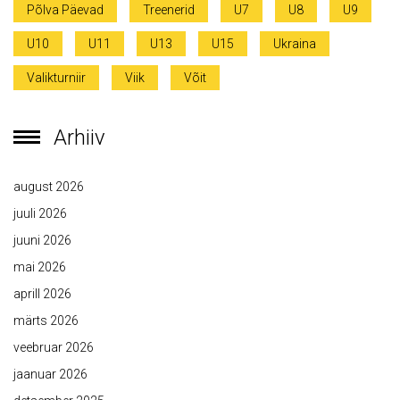
Põlva Päevad
Treenerid
U7
U8
U9
U10
U11
U13
U15
Ukraina
Valikturniir
Viik
Võit
Arhiiv
august 2026
juuli 2026
juuni 2026
mai 2026
aprill 2026
märts 2026
veebruar 2026
jaanuar 2026