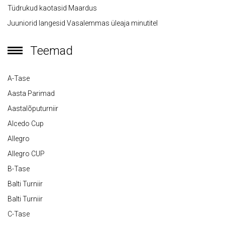
Tüdrukud kaotasid Maardus
Juuniorid langesid Vasalemmas üleaja minutitel
Teemad
A-Tase
Aasta Parimad
Aastalõputurniir
Alcedo Cup
Allegro
Allegro CUP
B-Tase
Balti Turniir
Balti Turniir
C-Tase