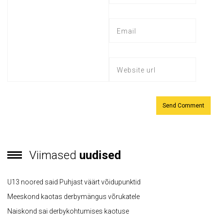
Viimased
uudised
U13 noored said Puhjast väärt võidupunktid
Meeskond kaotas derbymängus võrukatele
Naiskond sai derbykohtumises kaotuse