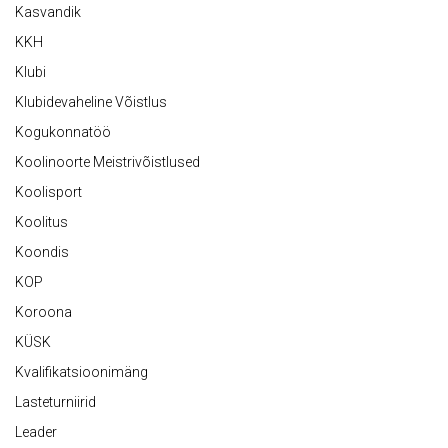
Kasvandik
KKH
Klubi
Klubidevaheline Võistlus
Kogukonnatöö
Koolinoorte Meistrivõistlused
Koolisport
Koolitus
Koondis
KOP
Koroona
KÜSK
Kvalifikatsioonimäng
Lasteturniirid
Leader