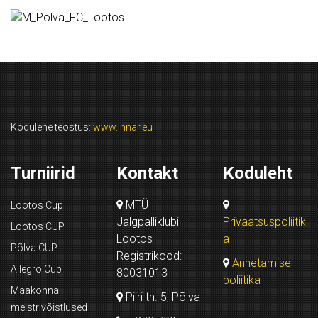
Kodulehe teostus:
www.innar.eu
Turniirid
Kontakt
Koduleht
MTÜ
Lootos Cup
Jalgpalliklubi
Privaatsuspoliitik
Lootos CUP
Lootos
a
Põlva CUP
Registrikood:
Annetamise
Allegro Cup
80031013
poliitika
Maakonna
Piiri tn. 5, Põlva
meistrivõistlused