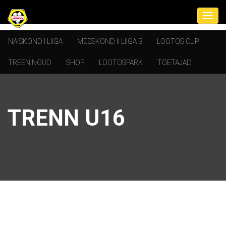
NAISKOND I LIIGA
MEESKOND II LIIGA B
LOOTOS CUP
TREENINGUD
SHOP
LOOTOSPARK
TOETAJAD
TRENN U16