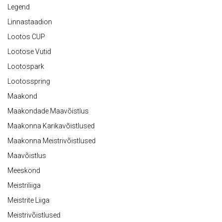
Legend
Linnastaadion
Lootos CUP
Lootose Vutid
Lootospark
Lootosspring
Maakond
Maakondade Maavõistlus
Maakonna Karikavõistlused
Maakonna Meistrivõistlused
Maavõistlus
Meeskond
Meistriliiga
Meistrite Liiga
Meistrivõistlused