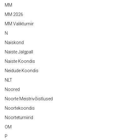
MM
MM 2026
MM Valikturniir
N
Naiskond
Naiste Jalgpall
Naiste Koondis
Neidude Koondis
NLT
Noored
Noorte Meistrivõistlused
Noortekoondis
Noorteturniirid
OM
P