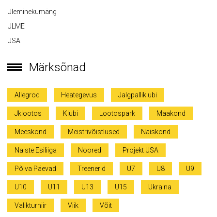
Üleminekumäng
ULME
USA
Märksõnad
Allegrod
Heategevus
Jalgpalliklubi
Jklootos
Klubi
Lootospark
Maakond
Meeskond
Meistrivõistlused
Naiskond
Naiste Esiliiga
Noored
Projekt USA
Põlva Päevad
Treenerid
U7
U8
U9
U10
U11
U13
U15
Ukraina
Valikturniir
Viik
Võit