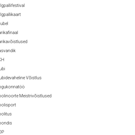
lgpallifestival
lgpallikaart
ubel
rikafinaal
rikavõistlused
asvandik
KH
ubi
ubidevaheline Võistlus
ogukonnatöö
olinoorte Meistrivõistlused
olisport
olitus
oondis
OP