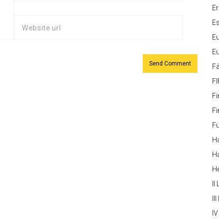
Er
Es
Eu
Eu
Fä
FI
Fi
Fi
Fu
Ha
Ha
H
II
III
IV