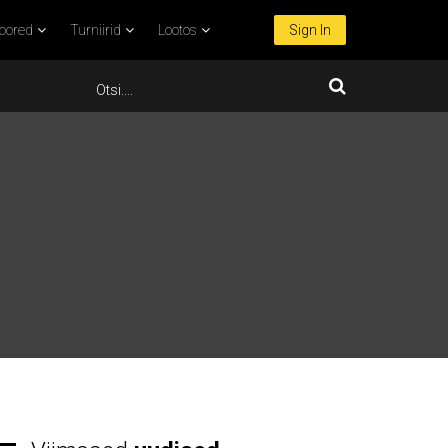
oored
Turniirid
Lootos
Sign In