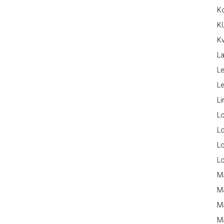
K
K
Kv
La
Le
L
Li
L
Lo
L
L
M
M
M
Ma