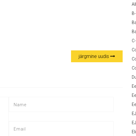
Al
B
Ba
Ba
C
Co
järgmine uudis
C
C
D
Ee
Ee
Ee
E
EJ
Eli