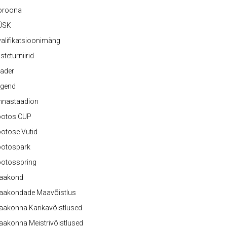
oroona
ÜSK
alifikatsioonimäng
steturniirid
ader
egend
nnastaadion
ootos CUP
otose Vutid
ootospark
ootosspring
aakond
aakondade Maavõistlus
aakonna Karikavõistlused
akonna Meistrivõistlused