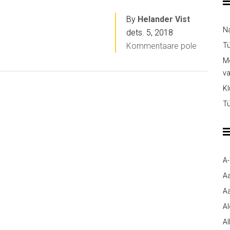
By
Helander Vist
Na
dets. 5, 2018
Kommentaare pole
Tü
Me
v
Kl
Tü
A
A
Aa
A
Al