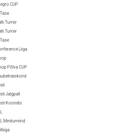
legro CUP
-Tase
lti Turniir
lti Turniir
-Tase
nference Liiga
oop
oop Põlva CUP
uubelnaiskond
sti
sti Jalgpall
sti Koondis
JL
L Miniturniirid
itliiga