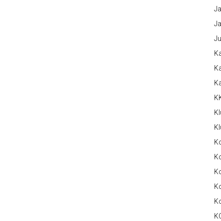
Ja
Ja
Ju
Ka
Ka
K
K
Kl
Kl
K
Ko
Ko
Ko
K
K