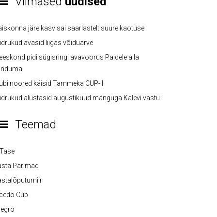
Viimased
uudised
iskonna järelkasv sai saarlastelt suure kaotuse
drukud avasid liigas võiduarve
eskond pidi sügisringi avavoorus Paidele alla
anduma
ubi noored käisid Tammeka CUP-il
drukud alustasid augustikuud mänguga Kalevi vastu
Teemad
-Tase
asta Parimad
stalõputurniir
lcedo Cup
legro