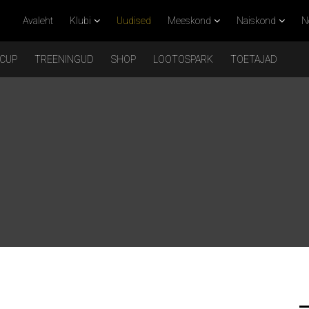
Avaleht
Klubi
Uudised
Meeskond
Naiskond
N
 CUP
TREENINGUD
SHOP
LOOTOSPARK
TOETAJAD