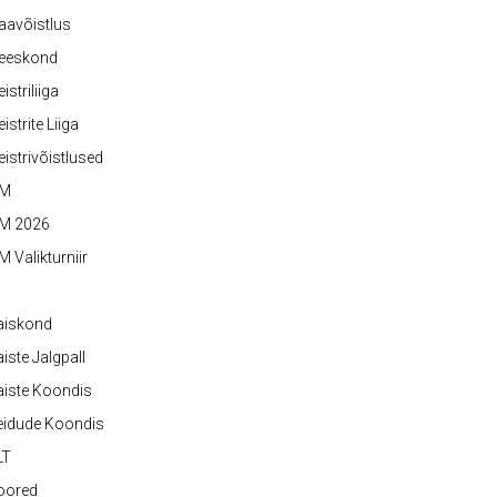
aavõistlus
eeskond
istriliiga
istrite Liiga
istrivõistlused
M
M 2026
 Valikturniir
aiskond
iste Jalgpall
iste Koondis
eidude Koondis
LT
oored