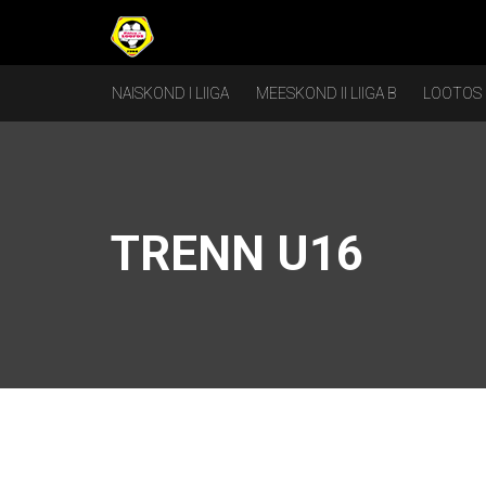
NAISKOND I LIIGA
MEESKOND II LIIGA B
LOOTOS
TRENN U16