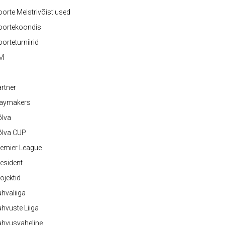
orte Meistrivõistlused
oortekoondis
orteturniirid
M
rtner
laymakers
õlva
õlva CUP
emier League
esident
ojektid
hvaliiga
hvuste Liiga
ahvusvaheline