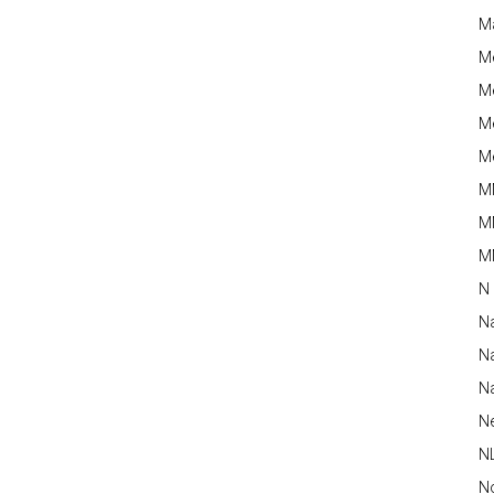
M
M
Me
Me
Me
M
M
MM
N
N
Na
Na
N
N
N