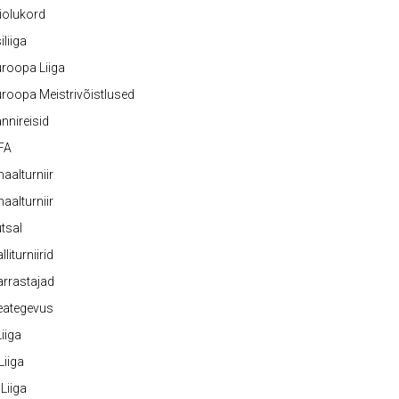
iolukord
iliiga
roopa Liiga
roopa Meistrivõistlused
nnireisid
FA
naalturniir
naalturniir
tsal
lliturniirid
rrastajad
eategevus
 Liiga
 Liiga
 Liiga