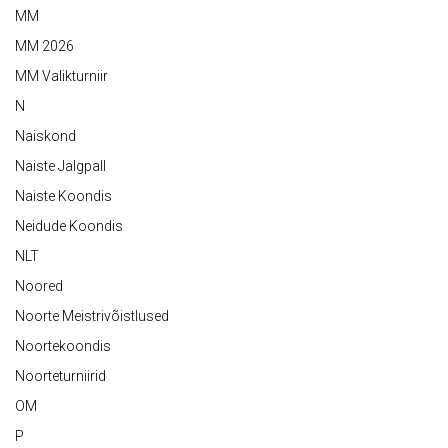
MM
MM 2026
MM Valikturniir
N
Naiskond
Naiste Jalgpall
Naiste Koondis
Neidude Koondis
NLT
Noored
Noorte Meistrivõistlused
Noortekoondis
Noorteturniirid
OM
P