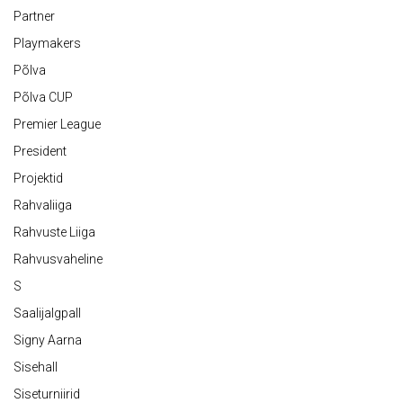
Partner
Playmakers
Põlva
Põlva CUP
Premier League
President
Projektid
Rahvaliiga
Rahvuste Liiga
Rahvusvaheline
S
Saalijalgpall
Signy Aarna
Sisehall
Siseturniirid