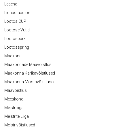
Legend
Linnastaadion
Lootos CUP
Lootose Vutid
Lootospark
Lootosspring
Maakond
Maakondade Maavõistlus
Maakonna Karikavõistlused
Maakonna Meistrivõistlused
Maavõistlus
Meeskond
Meistriliiga
Meistrite Liiga
Meistrivõistlused