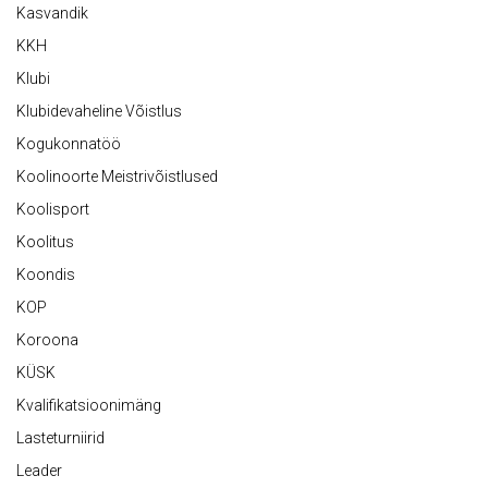
Kasvandik
KKH
Klubi
Klubidevaheline Võistlus
Kogukonnatöö
Koolinoorte Meistrivõistlused
Koolisport
Koolitus
Koondis
KOP
Koroona
KÜSK
Kvalifikatsioonimäng
Lasteturniirid
Leader