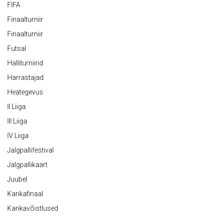
FIFA
Finaalturniir
Finaalturniir
Futsal
Halliturniirid
Harrastajad
Heategevus
II Liiga
III Liiga
IV Liiga
Jalgpallifestival
Jalgpallikaart
Juubel
Karikafinaal
Karikavõistlused