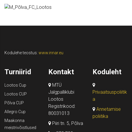
Kodulehe teostus:
www.innar.eu
Turniirid
Kontakt
Koduleht
MTÜ
Lootos Cup
Jalgpalliklubi
Privaatsuspoliitik
Lootos CUP
Lootos
a
Põlva CUP
Registrikood:
Annetamise
Allegro Cup
80031013
poliitika
Maakonna
Piiri tn. 5, Põlva
meistrivõistlused