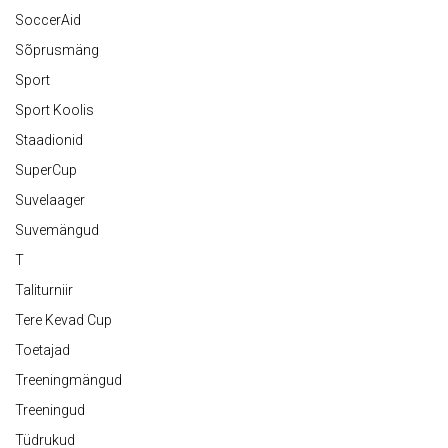
SoccerAid
Sõprusmäng
Sport
Sport Koolis
Staadionid
SuperCup
Suvelaager
Suvemängud
T
Taliturniir
Tere Kevad Cup
Toetajad
Treeningmängud
Treeningud
Tüdrukud