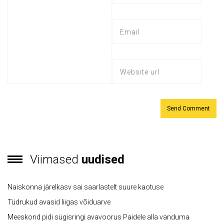
Viimased
uudised
Naiskonna järelkasv sai saarlastelt suure kaotuse
Tüdrukud avasid liigas võiduarve
Meeskond pidi sügisringi avavoorus Paidele alla vanduma