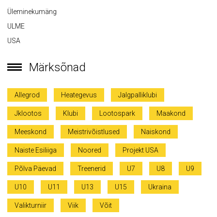
Üleminekumäng
ULME
USA
Märksõnad
Allegrod
Heategevus
Jalgpalliklubi
Jklootos
Klubi
Lootospark
Maakond
Meeskond
Meistrivõistlused
Naiskond
Naiste Esiliiga
Noored
Projekt USA
Põlva Päevad
Treenerid
U7
U8
U9
U10
U11
U13
U15
Ukraina
Valikturniir
Viik
Võit