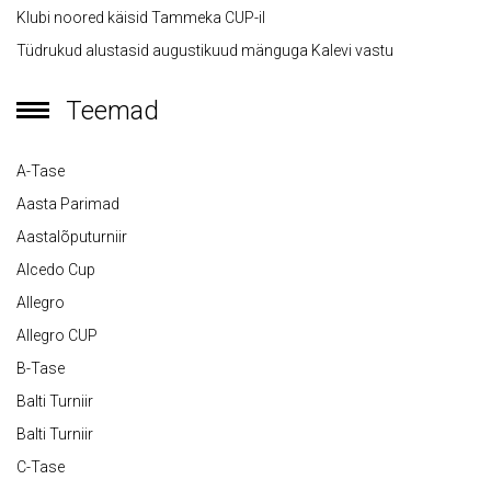
Klubi noored käisid Tammeka CUP-il
Tüdrukud alustasid augustikuud mänguga Kalevi vastu
Teemad
A-Tase
Aasta Parimad
Aastalõputurniir
Alcedo Cup
Allegro
Allegro CUP
B-Tase
Balti Turniir
Balti Turniir
C-Tase