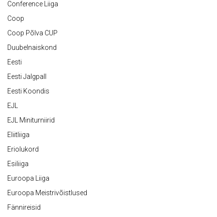
Conference Liiga
Coop
Coop Põlva CUP
Duubelnaiskond
Eesti
Eesti Jalgpall
Eesti Koondis
EJL
EJL Miniturniirid
Eliitliiga
Eriolukord
Esiliiga
Euroopa Liiga
Euroopa Meistrivõistlused
Fännireisid