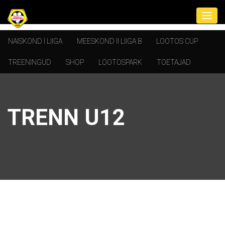
NAISKOND I LIIGA
MEESKOND II LIIGA B
LOOTOS CUP
TREENINGUD
SHOP
LOOTOSPARK
TOETAJAD
TRENN U12