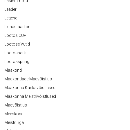
Lasteturniirid
Leader
Legend
Linnastaadion
Lootos CUP
Lootose Vutid
Lootospark
Lootosspring
Maakond
Maakondade Maavõistlus
Maakonna Karikavõistlused
Maakonna Meistrivõistlused
Maavõistlus
Meeskond
Meistriliiga