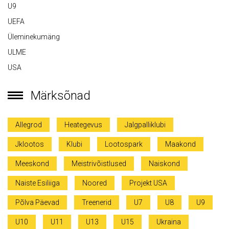
U9
UEFA
Üleminekumäng
ULME
USA
Märksõnad
Allegrod
Heategevus
Jalgpalliklubi
Jklootos
Klubi
Lootospark
Maakond
Meeskond
Meistrivõistlused
Naiskond
Naiste Esiliiga
Noored
Projekt USA
Põlva Päevad
Treenerid
U7
U8
U9
U10
U11
U13
U15
Ukraina