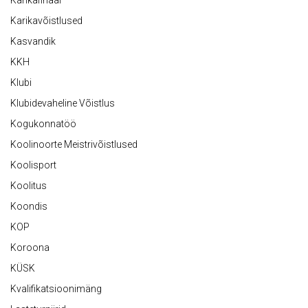
Karikafinaal
Karikavõistlused
Kasvandik
KKH
Klubi
Klubidevaheline Võistlus
Kogukonnatöö
Koolinoorte Meistrivõistlused
Koolisport
Koolitus
Koondis
KOP
Koroona
KÜSK
Kvalifikatsioonimäng