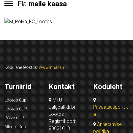
Ela
meile kaasa
Kodulehe teostus:
www.innar.eu
Turniirid
Kontakt
Koduleht
MTÜ
Lootos Cup
Jalgpalliklubi
Privaatsuspoliitik
Lootos CUP
Lootos
a
Põlva CUP
Registrikood:
Annetamise
Allegro Cup
80031013
poliitika