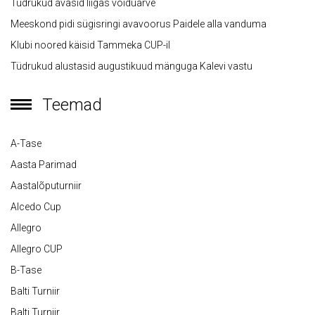
Tüdrukud avasid liigas võiduarve
Meeskond pidi sügisringi avavoorus Paidele alla vanduma
Klubi noored käisid Tammeka CUP-il
Tüdrukud alustasid augustikuud mänguga Kalevi vastu
Teemad
A-Tase
Aasta Parimad
Aastalõputurniir
Alcedo Cup
Allegro
Allegro CUP
B-Tase
Balti Turniir
Balti Turniir