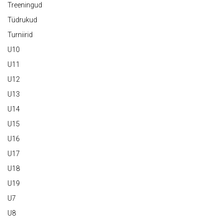
Treeningud
Tüdrukud
Turniirid
U10
U11
U12
U13
U14
U15
U16
U17
U18
U19
U7
U8