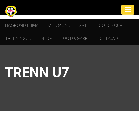
NAISKOND I LIIGA
MEESKOND II LIIGA B
LOOTOS CUP
TREENINGUD
SHOP
LOOTOSPARK
TOETAJAD
TRENN U7