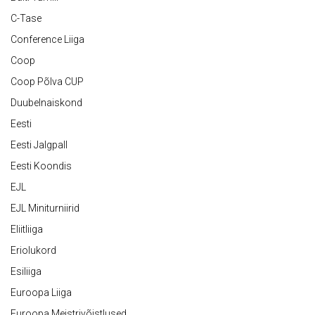
C-Tase
Conference Liiga
Coop
Coop Põlva CUP
Duubelnaiskond
Eesti
Eesti Jalgpall
Eesti Koondis
EJL
EJL Miniturniirid
Eliitliiga
Eriolukord
Esiliiga
Euroopa Liiga
Euroopa Meistrivõistlused