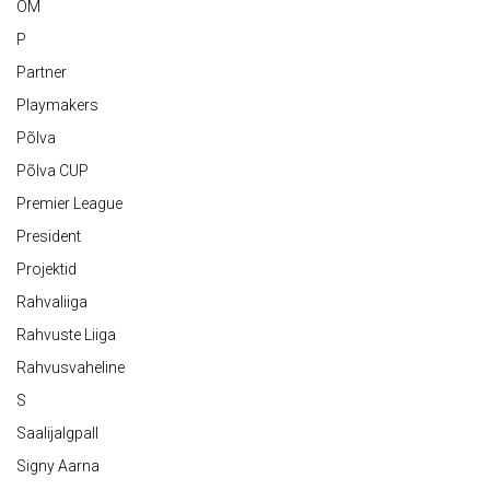
OM
P
Partner
Playmakers
Põlva
Põlva CUP
Premier League
President
Projektid
Rahvaliiga
Rahvuste Liiga
Rahvusvaheline
S
Saalijalgpall
Signy Aarna