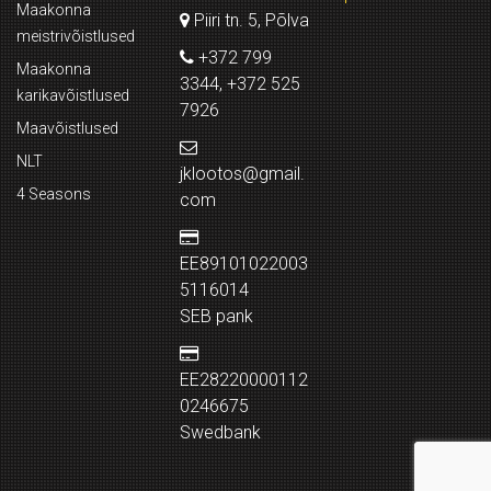
Maakonna
Piiri tn. 5, Põlva
meistrivõistlused
+372 799
Maakonna
3344, +372 525
karikavõistlused
7926
Maavõistlused
NLT
jklootos@gmail.
4 Seasons
com
EE89101022003
5116014
SEB pank
EE28220000112
0246675
Swedbank