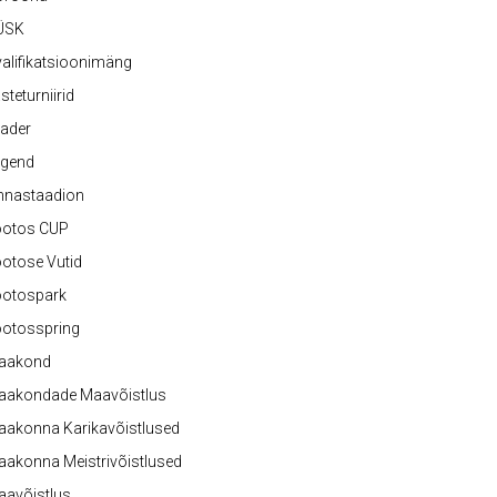
ÜSK
alifikatsioonimäng
steturniirid
ader
egend
nnastaadion
ootos CUP
otose Vutid
ootospark
ootosspring
aakond
aakondade Maavõistlus
aakonna Karikavõistlused
akonna Meistrivõistlused
aavõistlus