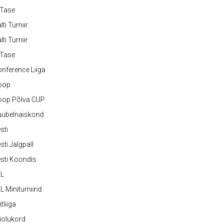
-Tase
lti Turniir
lti Turniir
-Tase
nference Liiga
oop
oop Põlva CUP
uubelnaiskond
sti
sti Jalgpall
sti Koondis
JL
L Miniturniirid
itliiga
iolukord