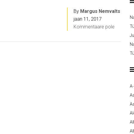
By
Margus Nemvalts
N
jaan 11, 2017
Kommentaare pole
T
Ju
Na
Tü
A
A
Aa
A
Al
Al