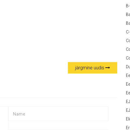
B
Ba
Ba
C
Co
C
C
D
järgmine uudis
Ee
Ee
Ee
E
EJ
Eli
Er