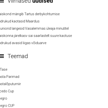
Viimased
uudised
aiskond mängib Tartus derbykohtumise
üdrukud kaotasid Maardus
uniorid langesid Vasalemmas üleaja minutitel
iskonna järelkasv sai saarlastelt suure kaotuse
drukud avasid liigas võiduarve
Teemad
-Tase
asta Parimad
stalõputurniir
lcedo Cup
legro
legro CUP