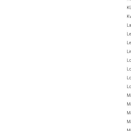
K
Kv
La
Le
L
Li
L
Lo
L
L
M
M
M
Ma
M