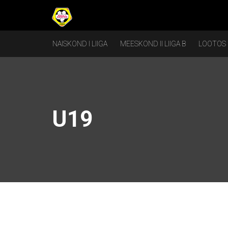
NAISKOND I LIIGA
MEESKOND II LIIGA B
LOOTOS
U19