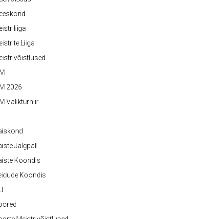
eeskond
istriliiga
istrite Liiga
istrivõistlused
M
M 2026
 Valikturniir
aiskond
iste Jalgpall
iste Koondis
eidude Koondis
LT
oored