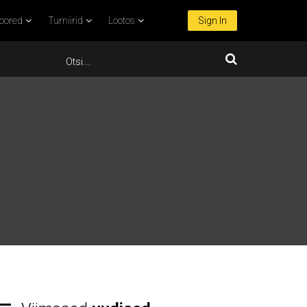
oored
Turniirid
Lootos
Sign In