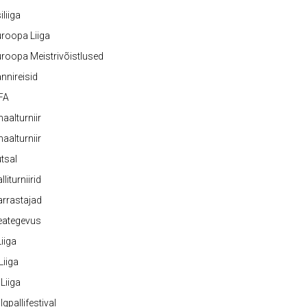
iliiga
roopa Liiga
roopa Meistrivõistlused
nnireisid
FA
naalturniir
naalturniir
tsal
lliturniirid
rrastajad
eategevus
 Liiga
 Liiga
 Liiga
lgpallifestival