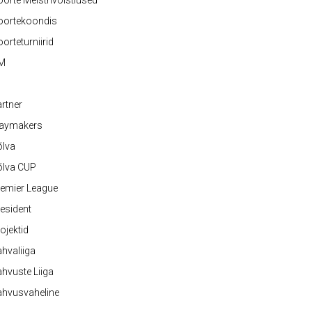
orte Meistrivõistlused
oortekoondis
orteturniirid
M
rtner
laymakers
õlva
õlva CUP
emier League
esident
ojektid
hvaliiga
hvuste Liiga
ahvusvaheline