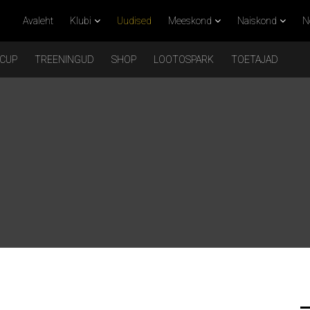
Avaleht
Klubi
Uudised
Meeskond
Naiskond
N
 CUP
TREENINGUD
SHOP
LOOTOSPARK
TOETAJAD