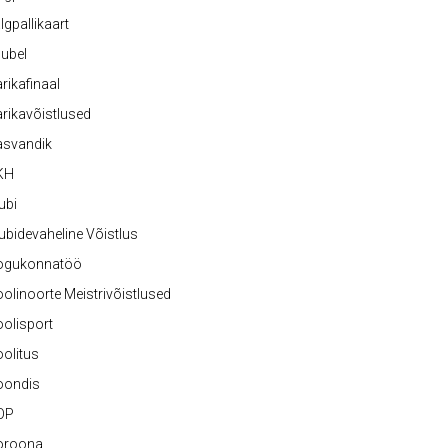
lgpallikaart
ubel
rikafinaal
rikavõistlused
asvandik
KH
ubi
ubidevaheline Võistlus
ogukonnatöö
olinoorte Meistrivõistlused
olisport
olitus
oondis
OP
oroona