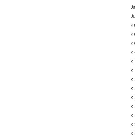
Ja
Ju
Ka
Ka
K
K
Kl
Kl
K
Ko
Ko
Ko
K
K
K