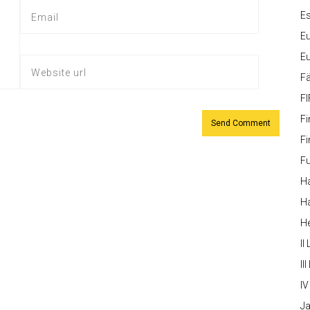
Es
Eu
Eu
Fä
FI
Fi
Fi
Fu
Ha
Ha
H
II
III
IV
Ja