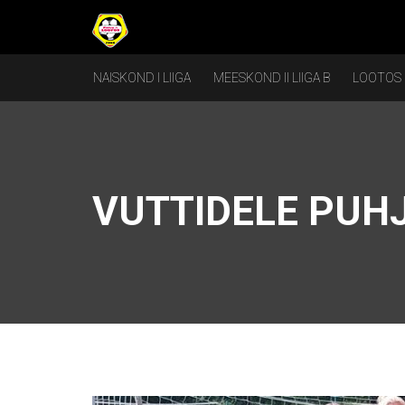
NAISKOND I LIIGA
MEESKOND II LIIGA B
LOOTOS
VUTTIDELE PUHJ