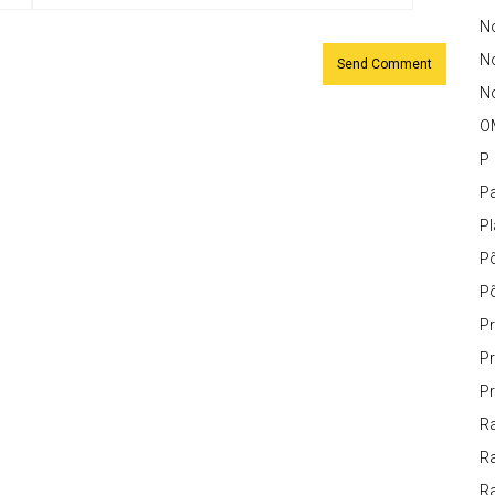
No
N
No
O
P
Pa
P
P
P
Pr
Pr
Pr
Ra
Ra
R