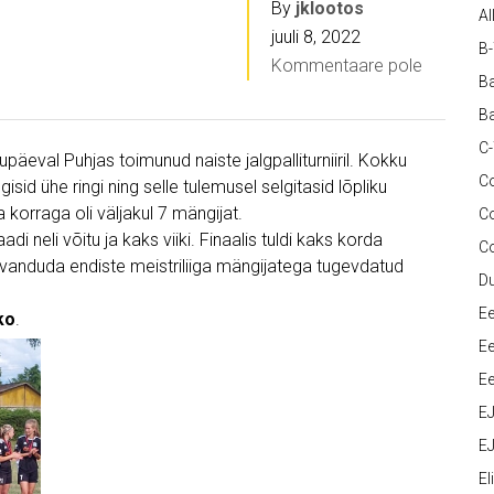
By
jklootos
Al
juuli 8, 2022
B
Kommentaare pole
Ba
Ba
C
päeval Puhjas toimunud naiste jalgpalliturniiril. Kokku
Co
sid ühe ringi ning selle tulemusel selgitasid lõpliku
 korraga oli väljakul 7 mängijat.
C
di neli võitu ja kaks viiki. Finaalis tuldi kaks korda
C
lla vanduda endiste meistriliiga mängijatega tugevdatud
D
Ee
ko
.
Ee
Ee
E
EJ
Eli