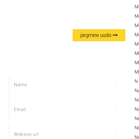
M
M
Me
Me
järgmine uudis
Me
M
M
MM
N
N
Na
Na
N
N
N