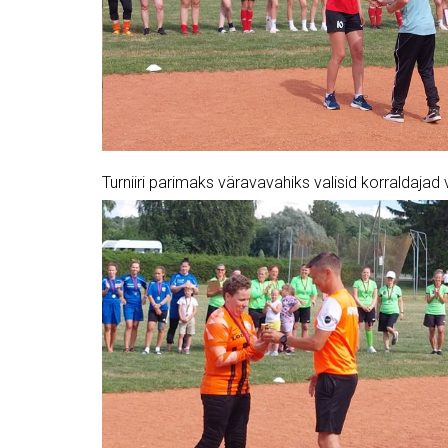
Turniiri parimaks väravavahiks valisid korraldajad v