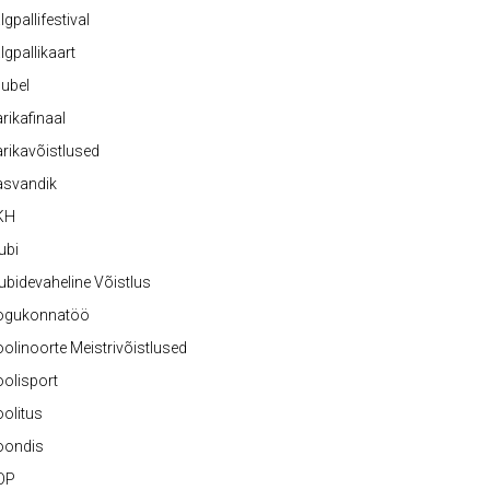
lgpallifestival
lgpallikaart
ubel
rikafinaal
rikavõistlused
asvandik
KH
ubi
ubidevaheline Võistlus
ogukonnatöö
olinoorte Meistrivõistlused
olisport
olitus
oondis
OP