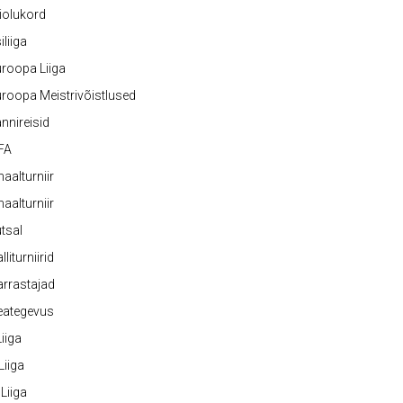
iolukord
iliiga
roopa Liiga
roopa Meistrivõistlused
nnireisid
FA
naalturniir
naalturniir
tsal
lliturniirid
rrastajad
eategevus
 Liiga
 Liiga
 Liiga