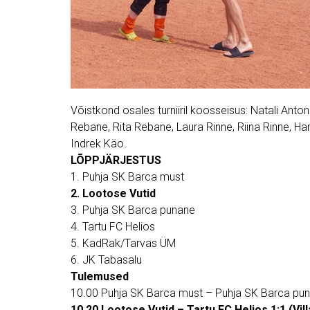
Võistkond osales turniiril koosseisus: Natali Antono
Rebane, Rita Rebane, Laura Rinne, Riina Rinne, Hann
Indrek Käo.
LÕPPJÄRJESTUS
1. Puhja SK Barca must
2. Lootose Vutid
3. Puhja SK Barca punane
4.
Tartu FC Helios
5.
KadRak/Tarvas ÜM
6. JK Tabasalu
Tulemused
10.00 Puhja SK Barca must – Puhja SK Barca pu
10.20 Lootose Vutid – Tartu FC Helios 1:1 (Vil