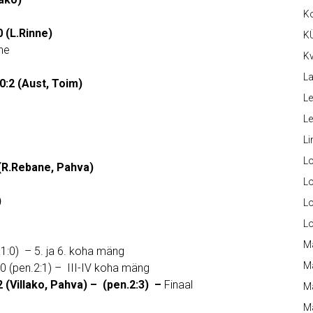
K
 (L.Rinne)
K
ne
Kv
La
0:2 (Aust, Toim)
Le
L
Li
L
(R.Rebane, Pahva)
Lo
)
L
L
M
1:0) – 5. ja 6. koha mäng
M
0 (pen.2:1) – III-IV koha mäng
 (Villako, Pahva) – (pen.2:3) –
Finaal
M
Ma