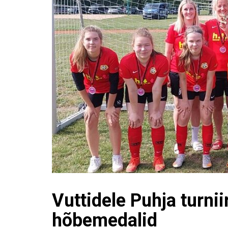
Vuttidele Puhja turniir
hõbemedalid