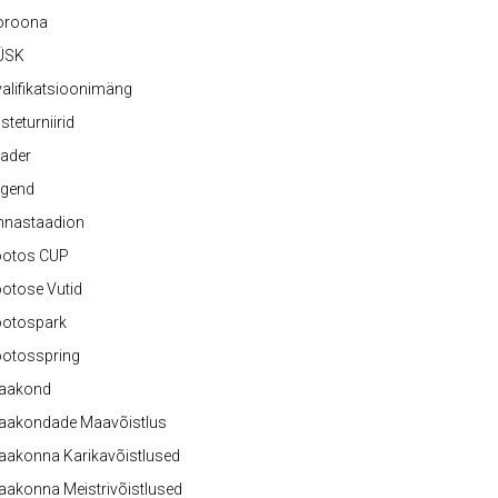
oroona
ÜSK
alifikatsioonimäng
steturniirid
ader
egend
nnastaadion
ootos CUP
otose Vutid
ootospark
ootosspring
aakond
aakondade Maavõistlus
aakonna Karikavõistlused
akonna Meistrivõistlused