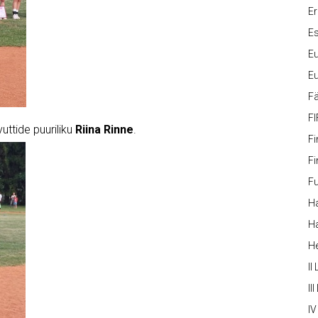
Er
Es
Eu
Eu
Fä
FI
uttide puuriliku
Riina Rinne
.
Fi
Fi
Fu
Ha
Ha
H
II
III
IV