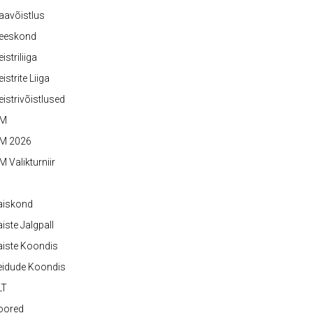
aavõistlus
eeskond
istriliiga
istrite Liiga
istrivõistlused
M
M 2026
 Valikturniir
aiskond
iste Jalgpall
iste Koondis
eidude Koondis
LT
oored