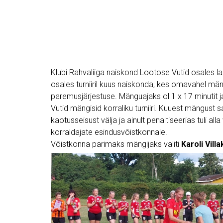
Klubi Rahvaliiga naiskond Lootose Vutid osales lau
osales turniiril kuus naiskonda, kes omavahel mängi
paremusjärjestuse. Mänguajaks ol 1 x 17 minutit ja
Vutid mängisid korraliku turniiri. Kuuest mängust saa
kaotusseisust välja ja ainult penaltiseerias tuli a
korraldajate esindusvõistkonnale.
Võistkonna parimaks mängijaks valiti
Karoli Villa