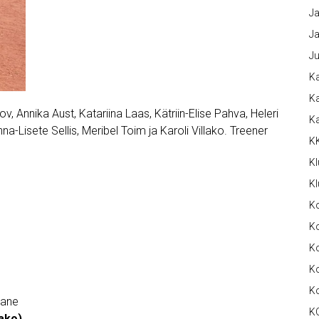
Ja
Ja
Ju
Ka
Ka
v, Annika Aust, Katariina Laas, Kätriin-Elise Pahva, Heleri
K
a-Lisete Sellis, Meribel Toim ja Karoli Villako. Treener
K
Kl
Kl
K
Ko
Ko
Ko
K
nane
K
lako)