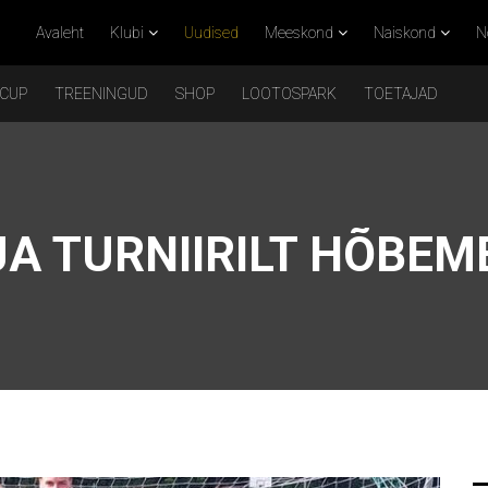
Avaleht
Klubi
Uudised
Meeskond
Naiskond
N
 CUP
TREENINGUD
SHOP
LOOTOSPARK
TOETAJAD
A TURNIIRILT HÕBEM