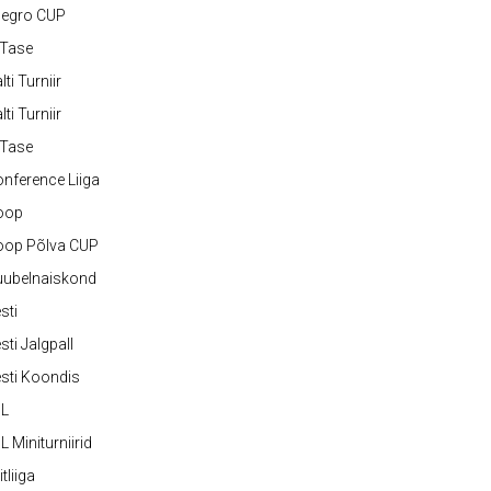
legro CUP
-Tase
lti Turniir
lti Turniir
-Tase
nference Liiga
oop
oop Põlva CUP
uubelnaiskond
sti
sti Jalgpall
sti Koondis
JL
L Miniturniirid
itliiga