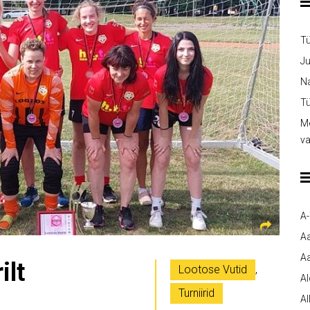
T
Ju
Na
Tü
Me
v
A
A
Aa
ilt
Lootose Vutid
,
A
Turniirid
Al