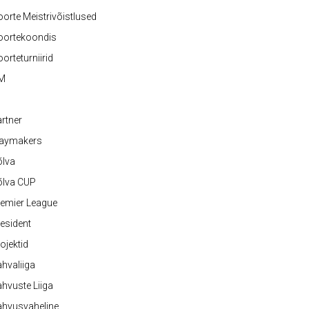
orte Meistrivõistlused
oortekoondis
orteturniirid
M
rtner
laymakers
õlva
õlva CUP
emier League
esident
ojektid
hvaliiga
hvuste Liiga
ahvusvaheline