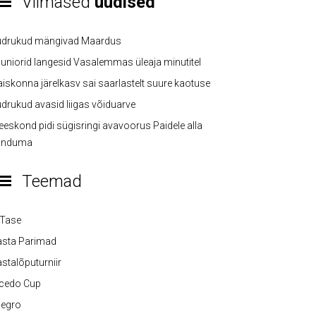
Viimased
uudised
üdrukud mängivad Maardus
uniorid langesid Vasalemmas üleaja minutitel
iskonna järelkasv sai saarlastelt suure kaotuse
drukud avasid liigas võiduarve
eskond pidi sügisringi avavoorus Paidele alla
anduma
Teemad
-Tase
asta Parimad
stalõputurniir
lcedo Cup
legro