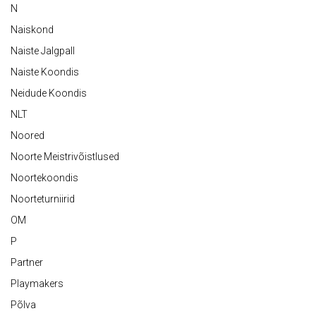
N
Naiskond
Naiste Jalgpall
Naiste Koondis
Neidude Koondis
NLT
Noored
Noorte Meistrivõistlused
Noortekoondis
Noorteturniirid
OM
P
Partner
Playmakers
Põlva