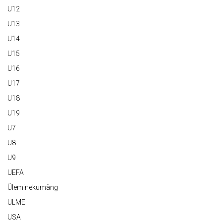
U12
U13
U14
U15
U16
U17
U18
U19
U7
U8
U9
UEFA
Üleminekumäng
ULME
USA