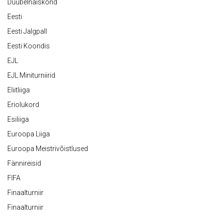
Duubelnaiskond
Eesti
Eesti Jalgpall
Eesti Koondis
EJL
EJL Miniturniirid
Eliitliiga
Eriolukord
Esiliiga
Euroopa Liiga
Euroopa Meistrivõistlused
Fännireisid
FIFA
Finaalturniir
Finaalturniir