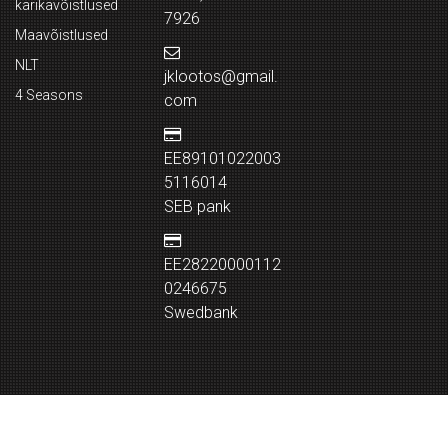
karikavõistlused
7926
Maavõistlused
NLT
jklootos@gmail.
4 Seasons
com
EE89101022003
5116014
SEB pank
EE28220000112
0246675
Swedbank