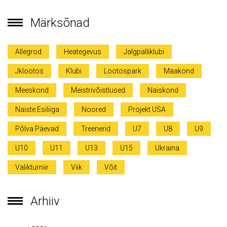
Märksõnad
Allegrod
Heategevus
Jalgpalliklubi
Jklootos
Klubi
Lootospark
Maakond
Meeskond
Meistrivõistlused
Naiskond
Naiste Esiliiga
Noored
Projekt USA
Põlva Päevad
Treenerid
U7
U8
U9
U10
U11
U13
U15
Ukraina
Valikturniir
Viik
Võit
Arhiiv