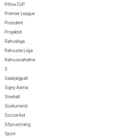
Põlva CUP
Premier League
President
Projektid
Rahvaliiga
Rahvuste Liiga
Rahvusvaheline
S
Saalijalgpall
Signy Aarna
Sisehall
Siseturniirid
SoccerAid
Sõprusmäng
Sport