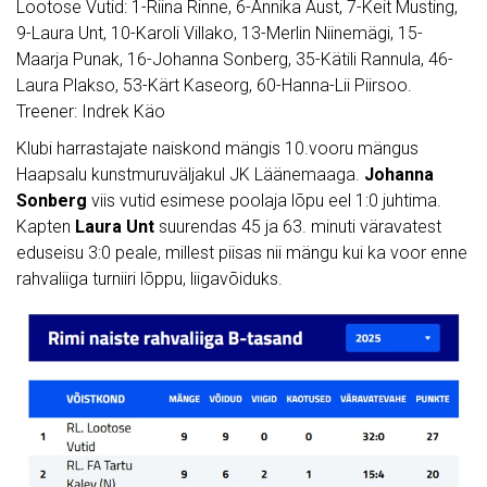
Lootose Vutid: 1-Riina Rinne, 6-Annika Aust, 7-Keit Musting,
9-Laura Unt, 10-Karoli Villako, 13-Merlin Niinemägi, 15-
Maarja Punak, 16-Johanna Sonberg, 35-Kätili Rannula, 46-
Laura Plakso, 53-Kärt Kaseorg, 60-Hanna-Lii Piirsoo.
Treener: Indrek Käo
Klubi harrastajate naiskond mängis 10.vooru mängus
Haapsalu kunstmuruväljakul JK Läänemaaga.
Johanna
Sonberg
viis vutid esimese poolaja lõpu eel 1:0 juhtima.
Kapten
Laura Unt
suurendas 45 ja 63. minuti väravatest
eduseisu 3:0 peale, millest piisas nii mängu kui ka voor enne
rahvaliiga turniiri lõppu, liigavõiduks.