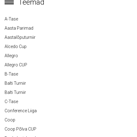
Teemad
A-Tase
Aasta Parimad
Aastalõputurniir
Alcedo Cup
Allegro
Allegro CUP
B-Tase
Balti Turniir
Balti Turniir
C-Tase
Conference Liiga
Coop
Coop Põlva CUP