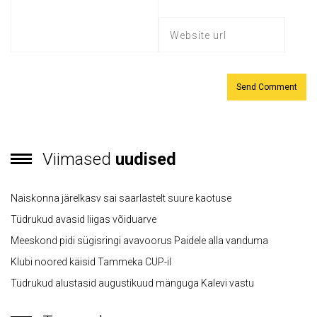
Viimased
uudised
Naiskonna järelkasv sai saarlastelt suure kaotuse
Tüdrukud avasid liigas võiduarve
Meeskond pidi sügisringi avavoorus Paidele alla vanduma
Klubi noored käisid Tammeka CUP-il
Tüdrukud alustasid augustikuud mänguga Kalevi vastu