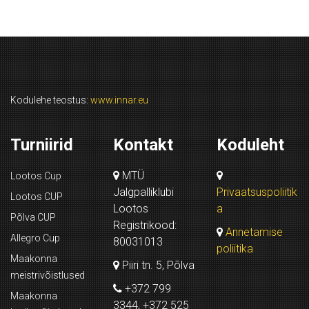
Kodulehe teostus:
www.innar.eu
Turniirid
Kontakt
Koduleht
MTÜ
Lootos Cup
Jalgpalliklubi
Privaatsuspoliitik
Lootos CUP
Lootos
a
Põlva CUP
Registrikood:
Annetamise
Allegro Cup
80031013
poliitika
Maakonna
Piiri tn. 5, Põlva
meistrivõistlused
+372 799
Maakonna
3344, +372 525