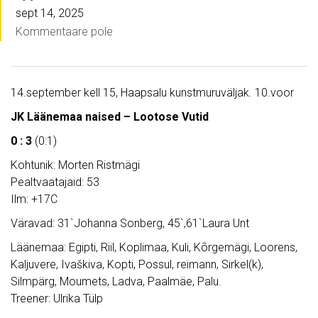
sept 14, 2025
Kommentaare pole
14.september kell 15, Haapsalu kunstmuruväljak. 10.voor
JK Läänemaa naised – Lootose Vutid
0 : 3
(0:1)
Kohtunik: Morten Ristmägi
Pealtvaatajaid: 53
Ilm: +17C
Väravad: 31`Johanna Sonberg, 45`,61`Laura Unt
Läänemaa: Egipti, Riil, Koplimaa, Kuli, Kõrgemägi, Loorens,
Kaljuvere, Ivaškiva, Kopti, Possul, reimann, Sirkel(k),
Silmpärg, Moumets, Ladva, Paalmäe, Palu.
Treener: Ulrika Tülp