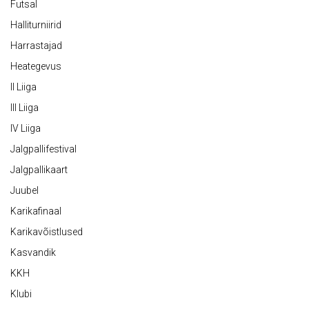
Futsal
Halliturniirid
Harrastajad
Heategevus
II Liiga
III Liiga
IV Liiga
Jalgpallifestival
Jalgpallikaart
Juubel
Karikafinaal
Karikavõistlused
Kasvandik
KKH
Klubi