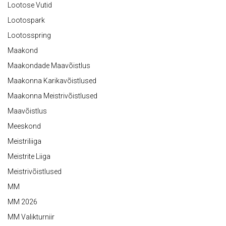
Lootose Vutid
Lootospark
Lootosspring
Maakond
Maakondade Maavõistlus
Maakonna Karikavõistlused
Maakonna Meistrivõistlused
Maavõistlus
Meeskond
Meistriliiga
Meistrite Liiga
Meistrivõistlused
MM
MM 2026
MM Valikturniir