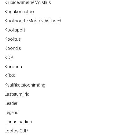
Klubidevaheline Võistlus
Kogukonnatöö
Koolinoorte Meistrivõistlused
Koolisport
Koolitus
Koondis
KOP
Koroona
KÜSK
Kvalifikatsioonimäng
Lasteturniirid
Leader
Legend
Linnastaadion
Lootos CUP