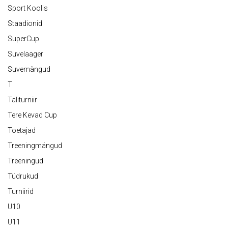
Sport Koolis
Staadionid
SuperCup
Suvelaager
Suvemängud
T
Taliturniir
Tere Kevad Cup
Toetajad
Treeningmängud
Treeningud
Tüdrukud
Turniirid
U10
U11