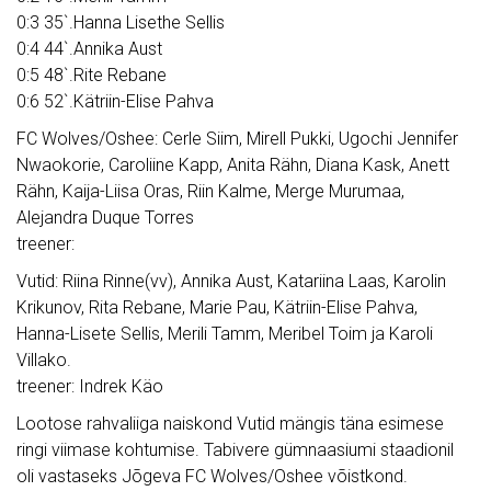
0:3 35`.Hanna Lisethe Sellis
0:4 44`.Annika Aust
0:5 48`.Rite Rebane
0:6 52`.Kätriin-Elise Pahva
FC Wolves/Oshee: Cerle Siim, Mirell Pukki, Ugochi Jennifer
Nwaokorie, Caroliine Kapp, Anita Rähn, Diana Kask, Anett
Rähn, Kaija-Liisa Oras, Riin Kalme, Merge Murumaa,
Alejandra Duque Torres
treener:
Vutid: Riina Rinne(vv), Annika Aust, Katariina Laas, Karolin
Krikunov, Rita Rebane, Marie Pau, Kätriin-Elise Pahva,
Hanna-Lisete Sellis, Merili Tamm, Meribel Toim ja Karoli
Villako.
treener: Indrek Käo
Lootose rahvaliiga naiskond Vutid mängis täna esimese
ringi viimase kohtumise. Tabivere gümnaasiumi staadionil
oli vastaseks Jõgeva FC Wolves/Oshee võistkond.