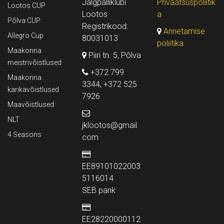
Jalgpalliklubi
Privaatsuspoliitik
Lootos CUP
Lootos
a
Põlva CUP
Registrikood:
Annetamise
Allegro Cup
80031013
poliitika
Maakonna
Piiri tn. 5, Põlva
meistrivõistlused
+372 799
Maakonna
3344, +372 525
karikavõistlused
7926
Maavõistlused
NLT
jklootos@gmail.
4 Seasons
com
EE89101022003
5116014
SEB pank
EE28220000112