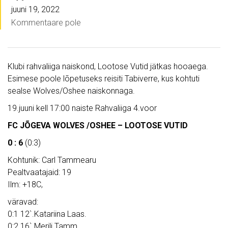
juuni 19, 2022
Kommentaare pole
Klubi rahvaliiga naiskond, Lootose Vutid jätkas hooaega.
Esimese poole lõpetuseks reisiti Tabiverre, kus kohtuti
sealse Wolves/Oshee naiskonnaga.
19.juuni kell 17:00 naiste Rahvaliiga 4.voor
FC JÕGEVA WOLVES /OSHEE – LOOTOSE VUTID
0 : 6
(0:3)
Kohtunik: Carl Tammearu
Pealtvaatajaid: 19
Ilm: +18C,
väravad:
0:1 12`.Katariina Laas.
0:2 16`.Merili Tamm