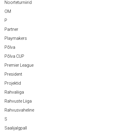
Noorteturniirid
OM
P
Partner
Playmakers
Põlva
Põlva CUP
Premier League
President
Projektid
Rahvaliiga
Rahvuste Liiga
Rahvusvaheline
S
Saalijalgpall