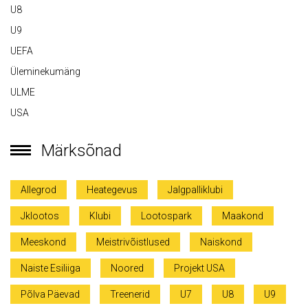
U8
U9
UEFA
Üleminekumäng
ULME
USA
Märksõnad
Allegrod
Heategevus
Jalgpalliklubi
Jklootos
Klubi
Lootospark
Maakond
Meeskond
Meistrivõistlused
Naiskond
Naiste Esiliiga
Noored
Projekt USA
Põlva Päevad
Treenerid
U7
U8
U9