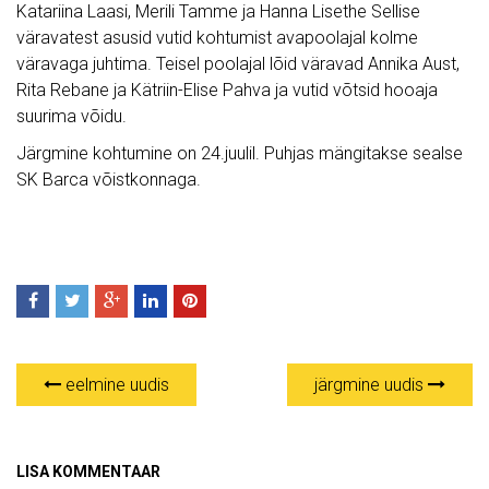
Katariina Laasi, Merili Tamme ja Hanna Lisethe Sellise
väravatest asusid vutid kohtumist avapoolajal kolme
väravaga juhtima. Teisel poolajal lõid väravad Annika Aust,
Rita Rebane ja Kätriin-Elise Pahva ja vutid võtsid hooaja
suurima võidu.
Järgmine kohtumine on 24.juulil. Puhjas mängitakse sealse
SK Barca võistkonnaga.
eelmine uudis
järgmine uudis
LISA KOMMENTAAR