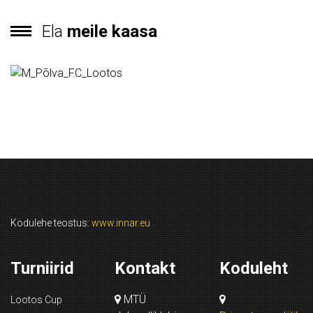
Ela
meile kaasa
Kodulehe teostus:
www.innar.eu
Turniirid
Kontakt
Koduleht
MTÜ
Lootos Cup