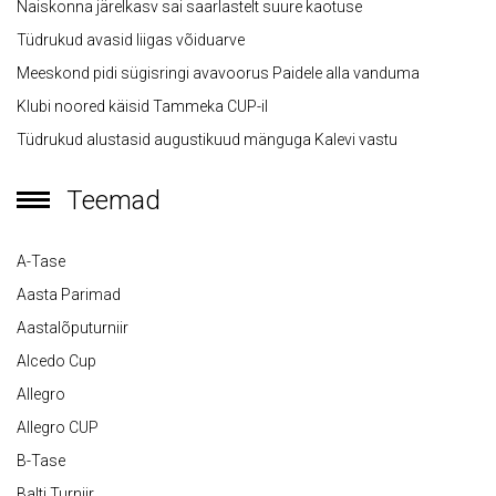
Naiskonna järelkasv sai saarlastelt suure kaotuse
Tüdrukud avasid liigas võiduarve
Meeskond pidi sügisringi avavoorus Paidele alla vanduma
Klubi noored käisid Tammeka CUP-il
Tüdrukud alustasid augustikuud mänguga Kalevi vastu
Teemad
A-Tase
Aasta Parimad
Aastalõputurniir
Alcedo Cup
Allegro
Allegro CUP
B-Tase
Balti Turniir