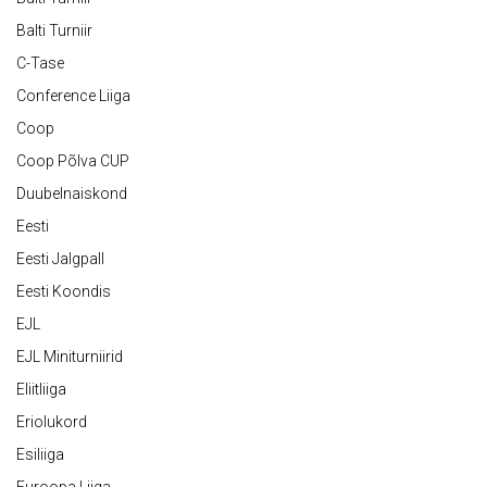
Balti Turniir
C-Tase
Conference Liiga
Coop
Coop Põlva CUP
Duubelnaiskond
Eesti
Eesti Jalgpall
Eesti Koondis
EJL
EJL Miniturniirid
Eliitliiga
Eriolukord
Esiliiga