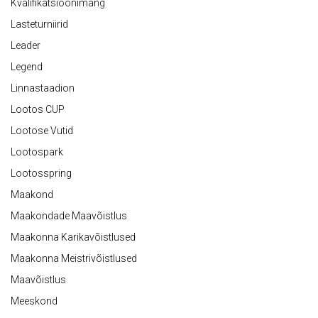
Kvalifikatsioonimäng
Lasteturniirid
Leader
Legend
Linnastaadion
Lootos CUP
Lootose Vutid
Lootospark
Lootosspring
Maakond
Maakondade Maavõistlus
Maakonna Karikavõistlused
Maakonna Meistrivõistlused
Maavõistlus
Meeskond