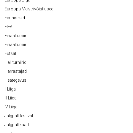
Euroopa Liiga
Euroopa Meistrivõistlused
Fännireisid
FIFA
Finaalturniir
Finaalturniir
Futsal
Halliturniirid
Harrastajad
Heategevus
II Liiga
III Liiga
IV Liiga
Jalgpallifestival
Jalgpallikaart