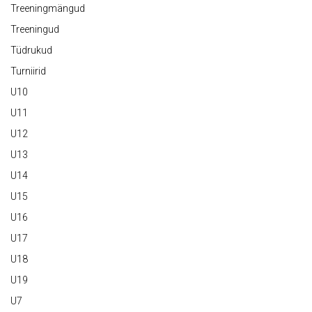
Treeningmängud
Treeningud
Tüdrukud
Turniirid
U10
U11
U12
U13
U14
U15
U16
U17
U18
U19
U7