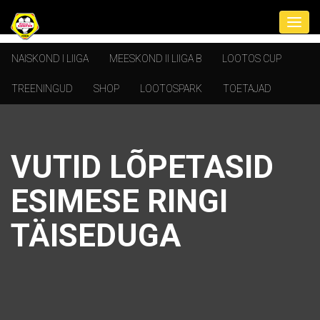
NAISKOND I LIIGA
MEESKOND II LIIGA B
LOOTOS CUP
TREENINGUD
SHOP
LOOTOSPARK
TOETAJAD
VUTID LÕPETASID
ESIMESE RINGI
TÄISEDUGA