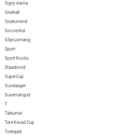
Signy Aarna
Sisehall
Siseturniirid
SoccerAid
Sõprusmäng
Sport
Sport Koolis
Staadionid
SuperCup
Suvelaager
Suvemängud
T
Taliturniir
Tere Kevad Cup
Toetajad