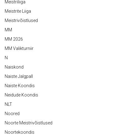
Meistriliiga
Meistrite Liiga
Meistrivõistlused
MM
MM 2026
MM Valikturniir
N
Naiskond
Naiste Jalgpall
Naiste Koondis
Neidude Koondis
NLT
Noored
Noorte Meistrivõistlused
Noortekoondis