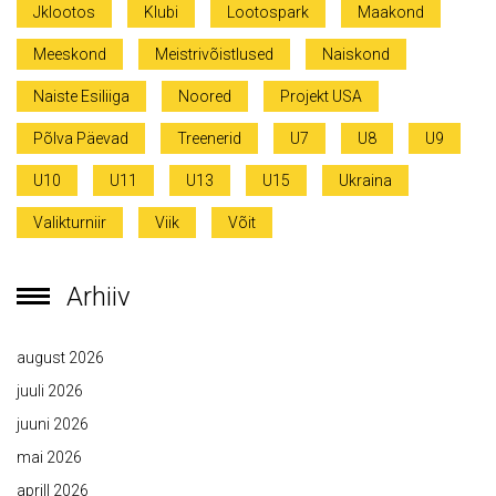
Jklootos
Klubi
Lootospark
Maakond
Meeskond
Meistrivõistlused
Naiskond
Naiste Esiliiga
Noored
Projekt USA
Põlva Päevad
Treenerid
U7
U8
U9
U10
U11
U13
U15
Ukraina
Valikturniir
Viik
Võit
Arhiiv
august 2026
juuli 2026
juuni 2026
mai 2026
aprill 2026