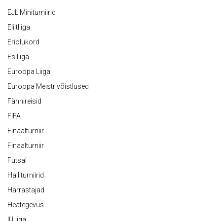
EJL Miniturniirid
Eliitliiga
Eriolukord
Esiliiga
Euroopa Liiga
Euroopa Meistrivõistlused
Fännireisid
FIFA
Finaalturniir
Finaalturniir
Futsal
Halliturniirid
Harrastajad
Heategevus
II Liiga