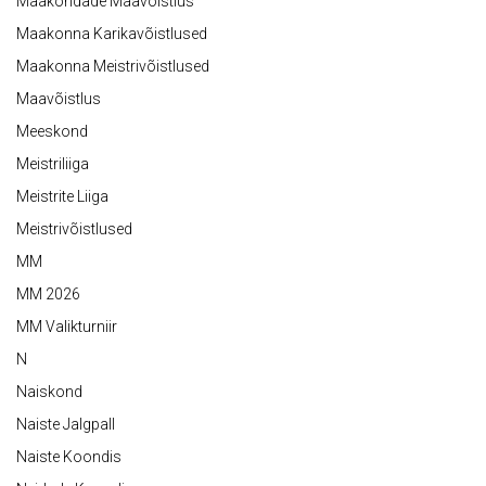
Maakondade Maavõistlus
Maakonna Karikavõistlused
Maakonna Meistrivõistlused
Maavõistlus
Meeskond
Meistriliiga
Meistrite Liiga
Meistrivõistlused
MM
MM 2026
MM Valikturniir
N
Naiskond
Naiste Jalgpall
Naiste Koondis