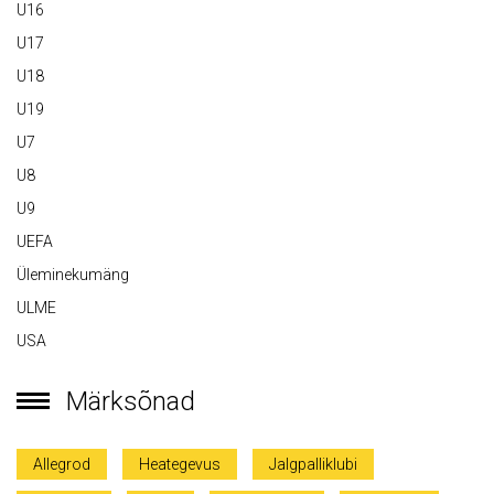
U16
U17
U18
U19
U7
U8
U9
UEFA
Üleminekumäng
ULME
USA
Märksõnad
Allegrod
Heategevus
Jalgpalliklubi