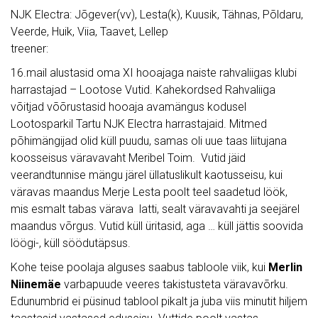
NJK Electra: Jõgever(vv), Lesta(k), Kuusik, Tähnas, Põldaru,
Veerde, Huik, Viia, Taavet, Lellep
treener:
16.mail alustasid oma XI hooajaga naiste rahvaliigas klubi
harrastajad – Lootose Vutid. Kahekordsed Rahvaliiga
võitjad võõrustasid hooaja avamängus kodusel
Lootosparkil Tartu NJK Electra harrastajaid. Mitmed
põhimängijad olid küll puudu, samas oli uue taas liitujana
koosseisus väravavaht Meribel Toim. Vutid jäid
veerandtunnise mängu järel üllatuslikult kaotusseisu, kui
väravas maandus Merje Lesta poolt teel saadetud löök,
mis esmalt tabas värava latti, sealt väravavahti ja seejärel
maandus võrgus. Vutid küll üritasid, aga … küll jättis soovida
löögi-, küll söödutäpsus.
Kohe teise poolaja alguses saabus tabloole viik, kui
Merlin
Niinemäe
varbapuude veeres takistusteta väravavõrku.
Edunumbrid ei püsinud tablool pikalt ja juba viis minutit hiljem