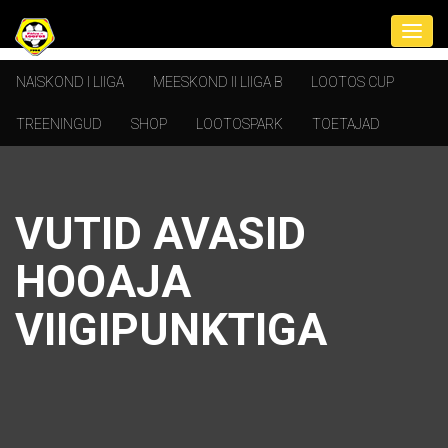
NAISKOND I LIIGA
MEESKOND II LIIGA B
LOOTOS CUP
TREENINGUD
SHOP
LOOTOSPARK
TOETAJAD
VUTID AVASID
HOOAJA
VIIGIPUNKTIGA