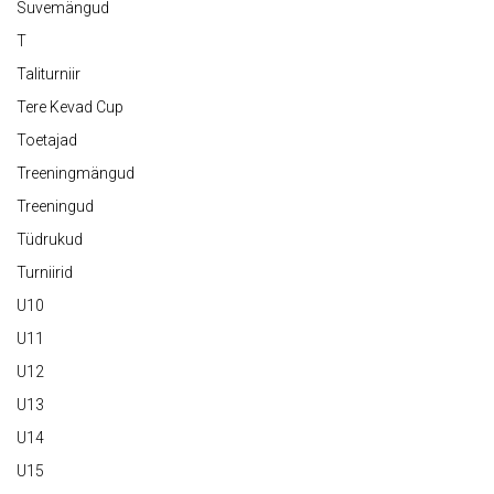
Suvemängud
T
Taliturniir
Tere Kevad Cup
Toetajad
Treeningmängud
Treeningud
Tüdrukud
Turniirid
U10
U11
U12
U13
U14
U15