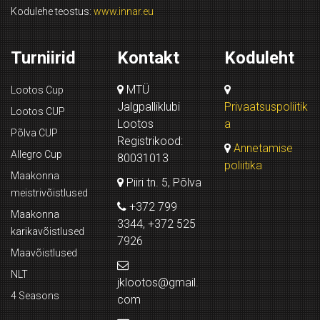
Kodulehe teostus:
www.innar.eu
Turniirid
Kontakt
Koduleht
MTÜ
Lootos Cup
Jalgpalliklubi
Privaatsuspoliitik
Lootos CUP
Lootos
a
Põlva CUP
Registrikood:
Annetamise
Allegro Cup
80031013
poliitika
Maakonna
Piiri tn. 5, Põlva
meistrivõistlused
+372 799
Maakonna
3344, +372 525
karikavõistlused
7926
Maavõistlused
NLT
jklootos@gmail.
4 Seasons
com