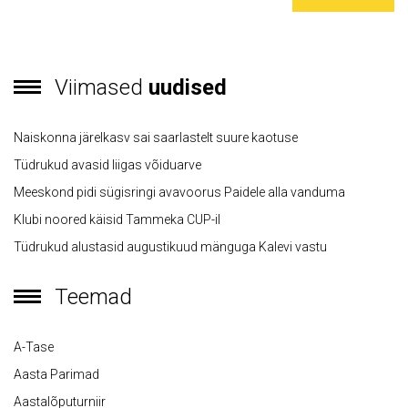
Viimased
uudised
Naiskonna järelkasv sai saarlastelt suure kaotuse
Tüdrukud avasid liigas võiduarve
Meeskond pidi sügisringi avavoorus Paidele alla vanduma
Klubi noored käisid Tammeka CUP-il
Tüdrukud alustasid augustikuud mänguga Kalevi vastu
Teemad
A-Tase
Aasta Parimad
Aastalõputurniir