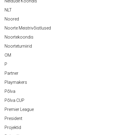
Neidude Koondis
NLT
Noored
Noorte Meistrivõistlused
Noortekoondis
Noorteturniirid
OM
P
Partner
Playmakers
Põlva
Põlva CUP
Premier League
President
Projektid