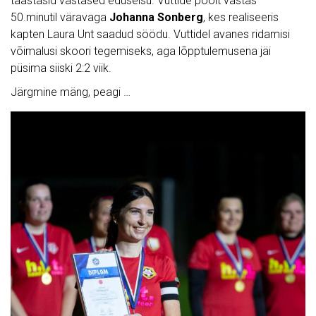
taastasid vastased eduseisu. Vuttide poolt vastas
50.minutil väravaga
Johanna Sonberg
, kes realiseeris
kapten Laura Unt saadud söödu. Vuttidel avanes ridamisi
võimalusi skoori tegemiseks, aga lõpptulemusena jäi
püsima siiski 2:2 viik.
Järgmine mäng, peagi …